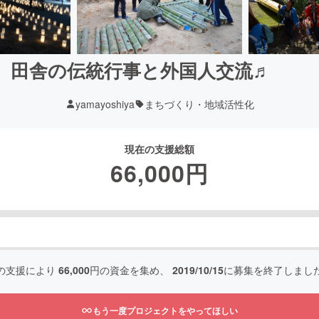
田舎の伝統行事と外国人交流♬
yamayoshiya
まちづくり・地域活性化
現在の支援総額
66,000
円
の支援により
66,000
円の資金を集め、
2019/10/15
に募集を終了しまし
もう一度プロジェクトをやってほしい