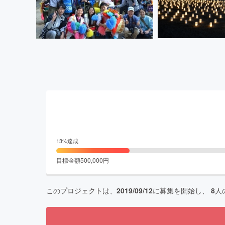
13
%達成
目標金額
500,000
円
このプロジェクトは、
2019/09/12
に募集を開始し、
8
人