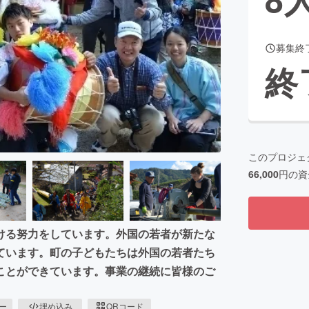
募集終
CAMPFIRE for Social Good
CAMPFIRE Creation
終
CAMPFIREふるさと納税
machi-ya
コミュニティ
このプロジェ
66,000
円の資
ける努力をしています。外国の若者が新たな
ています。町の子どもたちは外国の若者たち
ことができています。事業の継続に皆様のご
ピー
埋め込み
QRコード