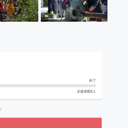
終了
支援者数
8
人
た