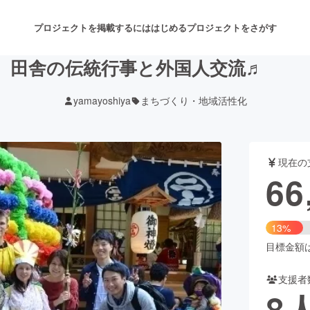
プロジェクトを掲載するには
はじめる
プロジェクトをさがす
田舎の伝統行事と外国人交流♬
yamayoshiya
まちづくり・地域活性化
注目のリターン
注目の新着プロジェクト
募集終了が近いプロジェクト
も
現在の
音楽
舞台・パフォーマンス
66
ゲーム・サービス開発
フード・飲食店
13%
書籍・雑誌出版
アニメ・漫画
目標金額は5
支援者
チャレンジ
ビューティー・ヘルスケ
8