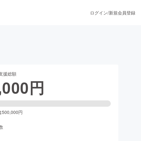
ログイン
/
新規会員登録
うすぐ公開されます
支援総額
プロダクト
,000
円
ファッション
スポーツ
00,000円
数
ア
ソーシャルグッド
人