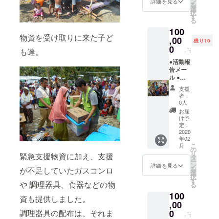
合は、
ン
詳細を見る
を
●活動報
必ず備
選
択
告メー
考欄に
す
る
ル ●寄
ご希望
100
付控除
のお名
物資を受け取りに来た子ど
の領収
,00
前をご
残り10
書
記入く
0
も達。
円
ださ
●活動報
い。ご
告メー
希望で
ル ●寄
ない場
付控除
合は、
支援
の領収
お手数
者：
書 ●村
ですが
0人
人から
その旨
お届
の感謝
を備考
け予
のメッ
欄にご
定：
セージ
2020
記入く
年02
が入っ
ださ
こ
月
た動画
い。
の
リ
緊急支援物資に加え、支援
●活動報
タ
ー
告会ご
ン
詳細を見る
を
が不足していたガスコンロ
招待
選
択
(2020年
す
や 調理器具、食器などの物
る
3月頃/
100
東京都
資も提供しました。
内予定)
,00
●弊団体
調理器具の配布は、それま
0
円
ホーム