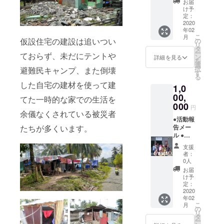
お届
を備考
の感謝
け予
欄にご
のメッ
定：
記入く
セージ
2020
年02
ださ
が入っ
こ
月
い。
た動画
仮設住宅の建設は追いつい
の
リ
●活動報
タ
ー
ておらず、未だにテントや
告会ご
ン
詳細を見る
を
招待
選
択
避難民キャンプ、また倒壊
(2020年
す
る
3月頃/
した自宅の建材を使って建
1,0
東京都
内予定)
00,
てた一時的な家での生活を
●弊団体
000
円
ホーム
余儀なくされている被災者
ページ
●活動報
たちが多くいます。
に名前
告メー
の掲載
ル ●寄
(ご希望
付控除
支援
の方の
の領収
者：
み) ※弊
書 ●村
0人
団体
人から
お届
ホーム
の感謝
け予
ページ
のメッ
定：
に名前
セージ
2020
年02
の掲載
が入っ
こ
月
をご希
た動画
の
リ
望の場
●活動報
タ
ー
合は、
告会ご