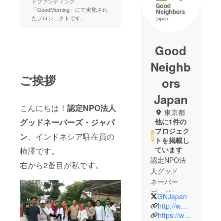
ドファンディング
「GoodMorning」にて実施され
たプロジェクトです。
Good
Neighb
ご挨拶
ors
Japan
こんにちは！
認定NPO法人
東京都
グッドネーバーズ・ジャパ
他に1件の
プロジェク
ン
、インドネシア駐在員の
トを掲載し
ています
柿澤です。
認定NPO法
右から2番目が私です。
人グッド
ネーバー
ズ・ジャパ
GNJapan
ン（Good
http://www.gnjp.org/
Neighbors
https://www.facebook.com/gnjapan