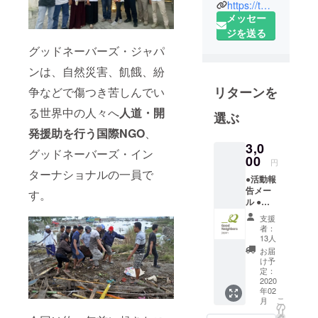
https://twitter.com/GNJapan
Japan）は、
メッセー
国際組織で
ジを送る
あるグッド
グッドネーバーズ・ジャパ
ネーバー
ズ・イン
ンは、自然災害、飢餓、紛
ターナショ
リターンを
争などで傷つき苦しんでい
ナルの一員
る世界中の人々へ
人道・開
で、海外と
選ぶ
国内で子ど
発援助を行う国際NGO
、
も達のここ
3,0
グッドネーバーズ・イン
00
ろと身体を
円
ターナショナルの一員で
守る国際
●活動報
告メー
NGOです。
す。
ル ●寄
アジア・ア
付控除
支援
フリカでは
の領収
者：
書
13人
教育や水、
お届
医療などの
け予
支援、国内
定：
2020
ではひとり
年02
こ
月
親世帯を対
の
リ
タ