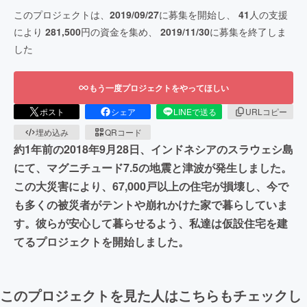
このプロジェクトは、
2019/09/27
に募集を開始し、
41
人の支援
により
281,500
円の資金を集め、
2019/11/30
に募集を終了しま
した
もう一度プロジェクトをやってほしい
ポスト
シェア
LINEで送る
URLコピー
埋め込み
QRコード
約1年前の2018年9月28日、インドネシアのスラウェシ島
にて、マグニチュード7.5の地震と津波が発生しました。
この大災害により、67,000戸以上の住宅が損壊し、今で
も多くの被災者がテントや崩れかけた家で暮らしていま
す。彼らが安心して暮らせるよう、私達は仮設住宅を建
てるプロジェクトを開始しました。
このプロジェクトを見た人はこちらもチェックし