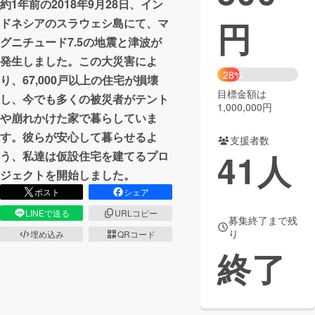
約1年前の2018年9月28日、イン
円
ドネシアのスラウェシ島にて、マ
まちづくり・地域活性化
グニチュード7.5の地震と津波が
発生しました。この大災害によ
CAMPFIRE for Social Good
CAMPFIRE Creation
28%
り、67,000戸以上の住宅が損壊
CAMPFIREふるさと納税
machi-ya
コミュニティ
目標金額は
し、今でも多くの被災者がテント
1,000,000円
や崩れかけた家で暮らしていま
す。彼らが安心して暮らせるよ
支援者数
41
人
う、私達は仮設住宅を建てるプロ
ジェクトを開始しました。
ポスト
シェア
LINEで送る
URLコピー
募集終了まで残
り
埋め込み
QRコード
終了