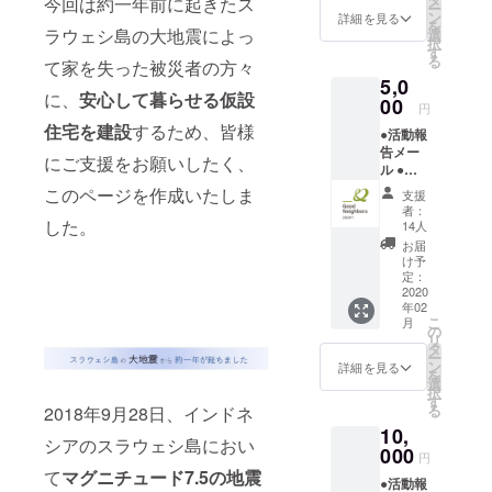
象とした食
今回は約一年前に起きたス
ー
ン
詳細を見る
料支援を実
を
ラウェシ島の大地震によっ
選
択
施していま
す
る
て家を失った被災者の方々
す。また、
5,0
災害時に
に、
安心して暮らせる仮設
00
円
は、国内外
住宅を建設
するため、皆様
●活動報
問わず緊急
告メー
にご支援をお願いしたく、
支援活動も
ル ●寄
付控除
このページを作成いたしま
行っていま
支援
の領収
者：
す。2004年
書
した。
14人
に日本事務
お届
け予
局を大阪で
定：
開設、2007
2020
年02
年には東京
こ
月
の
へ事務局を
リ
タ
ー
移しまし
ン
詳細を見る
を
選
た。2013年
択
す
11月8日よ
る
2018年9月28日、インドネ
10,
り、公益性
シアのスラウェシ島におい
000
の高い団体
円
て
マグニチュード7.5の地震
である「認
●活動報