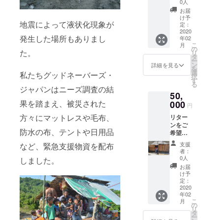
書 ●写
い。
0人
真＆村
お届
人から
け予
地震によって液状化現象が
のサン
定：
キュー
2020
発生した場所もありまし
年02
カード
こ
月
●活動報
の
た。
リ
告会ご
タ
ー
招待
ン
詳細を見る
を
(2020年
選
私たちグッドネーバーズ・
択
3月頃/
す
る
東京都
ジャパンはニーズ調査の結
50,
内予定)
果を踏まえ、被災された
●弊団体
000
円
ホーム
方々にマットレスや毛布、
リター
ページ
ンをご
に名前
防水の布、テントや日用品
希望で
の掲載
ないあ
(ご希望
支援
など、緊急支援物資を配布
なたへ
の方の
者：
～全額
み) ※弊
0人
しました。
をプロ
団体
お届
ジェク
ホーム
け予
ト実施
ページ
定：
のため
2020
に名前
年02
に使わ
の掲載
こ
月
せてい
をご希
の
リ
ただき
望の場
タ
ー
ます ～