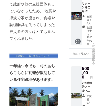
で政府や他の支援団体もし
ページ
リター
に名前
ンをご
ていなかったため、 地震や
の掲載
希望で
(ご希望
ないあ
支援
津波で家が流され、食器や
の方の
なたへ
者：
み) ※弊
～全額
0人
調理器具を失ってしまった
団体
をプロ
お届
ホーム
ジェク
被災者の方々はとても喜ん
け予
ページ
ト実施
定：
に名前
のため
2020
でくれました。
年02
の掲載
に使わ
こ
月
をご希
せてい
の
リ
望の場
ただき
タ
ー
合は、
ます ～
ン
詳細を見る
を
必ず備
●活動報
選
択
考欄に
告メー
す
る
ご希望
ル ●寄
一年経つ今でも、村のあち
500
のお名
付控除
前をご
の領収
,00
らこちらに瓦礫が散乱して
記入く
書
0
円
いる住宅跡地があります。
ださ
い。ご
●活動報
希望で
告メー
ない場
ル ●寄
合は、
付控除
支援
お手数
の領収
者：
ですが
書 ●村
0人
その旨
人から