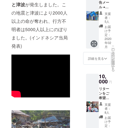
告メー
と津波
が発生しました。こ
定NPO法
ル ●寄
人」として
付控除
の地震と津波により2000人
支援
の領収
東京都から
者：
以上の命が奪われ、行方不
書 ●写
5人
認可を受け
真＆柿
お届
明者は5000人以上にのぼり
ています。
澤から
け予
のお礼
定：
ました。(インドネシア当局
メッ
2020
年02
セージ
発表)
こ
月
の
リ
タ
ー
ン
詳細を見る
を
選
択
す
る
10,
000
円
リター
ンをご
希望で
ないあ
支援
なたへ
者：
～全額
8人
をプロ
お届
ジェク
け予
ト実施
定：