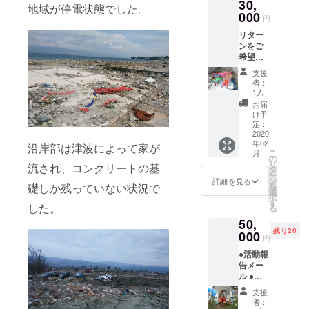
30,
の方の
地域が停電状態でした。
み) ※弊
000
円
団体
リター
ホーム
ンをご
ページ
希望で
に名前
ないあ
の掲載
支援
なたへ
をご希
者：
～全額
望の場
1人
をプロ
合は、
お届
ジェク
必ず備
け予
ト実施
考欄に
定：
のため
2020
ご希望
年02
に使わ
沿岸部は津波によって家が
のお名
こ
月
せてい
前をご
の
リ
流され、コンクリートの基
ただき
記入く
タ
ー
ます ～
ださ
ン
詳細を見る
を
礎しか残っていない状況で
●活動報
い。ご
選
択
告メー
希望で
す
した。
る
ル ●寄
ない場
50,
付控除
合は、
残り20
の領収
000
お手数
円
書
ですが
●活動報
その旨
告メー
を備考
ル ●寄
欄にご
付控除
記入く
支援
の領収
ださ
者：