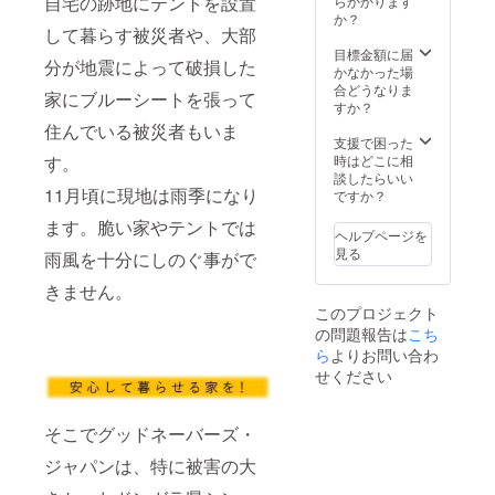
自宅の跡地にテントを設置
らかかります
い。ご
か？
して暮らす被災者や、大部
希望で
ない場
目標金額に届
分が地震によって破損した
合は、
かなかった場
お手数
合どうなりま
家にブルーシートを張って
ですが
すか？
その旨
住んでいる被災者もいま
を備考
支援で困った
欄にご
す。
時はどこに相
記入く
談したらいい
11月頃に現地は雨季になり
ださ
ですか？
い。
ます。脆い家やテントでは
ヘルプページを
見る
雨風を十分にしのぐ事がで
きません。
このプロジェクト
の問題報告は
こち
ら
よりお問い合わ
せください
そこでグッドネーバーズ・
ジャパンは、特に被害の大