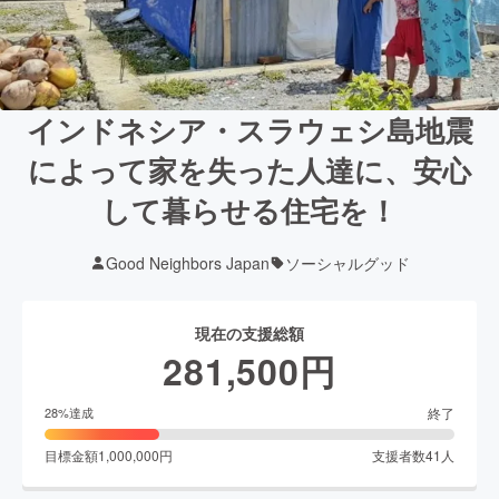
インドネシア・スラウェシ島地震
によって家を失った人達に、安心
して暮らせる住宅を！
Good Neighbors Japan
ソーシャルグッド
現在の支援総額
281,500
円
終了
28
%達成
目標金額
1,000,000
円
支援者数
41
人