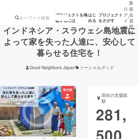
新
ロ
規
グ
会
プロジェクトを掲
はじ
プロジェクト
/
載するには
める
をさがす
イ
員
ン
登
インドネシア・スラウェシ島地震に
録
よって家を失った人達に、安心して
暮らせる住宅を！
人気のプロ
注目のリ
注目の新着プロ
募集終了が近いプ
もうすぐ公開
ジェクト
ターン
ジェクト
ロジェクト
されます
Good Neighbors Japan
ソーシャルグッド
アート・写真
音楽
現在の支援総
テクノロジー・ガジェット
ゲーム・サ
額
281,
映像・映画
書籍・雑誌
500
ビジネス・起業
チャレンジ