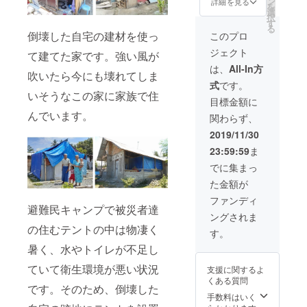
ン
詳細を見る
を
必ず備
招待
選
択
考欄に
(2020年
す
る
ご希望
3月頃/
倒壊した自宅の建材を使っ
このプロ
のお名
東京都
ジェクト
前をご
内予定)
て建てた家です。強い風が
記入く
●弊団体
は、
All-In方
吹いたら今にも壊れてしま
ださ
ホーム
式
です。
い。ご
ページ
いそうなこの家に家族で住
希望で
に名前
目標金額に
ない場
の掲載
んでいます。
関わらず、
合は、
(ご希望
お手数
の方の
2019/11/30
ですが
み) ※弊
23:59:59
ま
その旨
団体
を備考
ホーム
でに集まっ
欄にご
ページ
た金額が
記入く
に名前
ださ
の掲載
ファンディ
い。
をご希
避難民キャンプで被災者達
ングされま
望の場
の住むテントの中は物凄く
合は、
す。
必ず備
暑く、水やトイレが不足し
考欄に
ご希望
ていて衛生環境が悪い状況
支援に関するよ
のお名
くある質問
前をご
です。そのため、倒壊した
記入く
手数料はいく
ださ