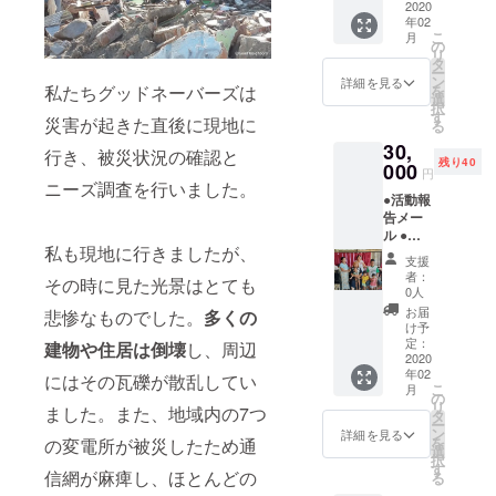
のため
2020
年02
に使わ
こ
月
せてい
の
リ
ただき
タ
ー
ます ～
ン
詳細を見る
私たちグッドネーバーズは
を
●活動報
選
択
告メー
す
災害が起きた直後に現地に
る
ル ●寄
30,
付控除
行き、被災状況の確認と
残り40
の領収
000
円
書
ニーズ調査を行いました。
●活動報
告メー
ル ●寄
私も現地に行きましたが、
付控除
支援
の領収
者：
その時に見た光景はとても
書 ●写
0人
真＆柿
お届
悲惨なものでした。
多くの
澤から
け予
のお礼
定：
建物や住居は倒壊
し、周辺
メッ
2020
年02
セージ
にはその瓦礫が散乱してい
こ
月
●弊団体
の
リ
ました。また、地域内の7つ
ホーム
タ
ー
ページ
ン
詳細を見る
を
の変電所が被災したため通
に名前
選
択
の掲載
す
信網が麻痺し、ほとんどの
る
(ご希望