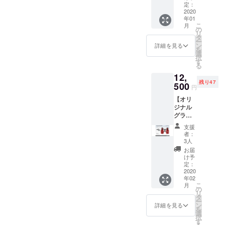
ビール
スさせ
定：
オリジ
2020
ていた
年01
ナルデ
だきま
こ
月
ザイン
す。
の
リ
のグラ
（お連
タ
ー
ウラー
れ様に
ン
詳細を見る
を
にパイ
一杯プ
選
択
ント2杯
レゼン
す
る
券が
トする
12,
セット
ことも
残り47
になっ
500
可能で
円
たリ
す） ク
【オリ
ターン
ランク
ジナル
です。
ビール
グラウ
※初回来
オリジ
ラー赤
店時に
ナルT
支援
色＋パ
お渡し
シャツ
者：
イント2
しま
2枚付き
3人
杯券】
す。以
※当店が
お届
クラン
下の有
続く限
け予
クビー
効期限
定：
り有
ルオリ
2020
内にお
効。 ※
年02
ジナル
越しく
オリジ
こ
月
デザイ
ださ
の
ナルT
リ
ンのグ
い。 ※
タ
シャツ
ー
ラウ
遠方の
ン
は、初
詳細を見る
を
ラーに
方に
選
回来店
択
パイン
は、配
す
時にお