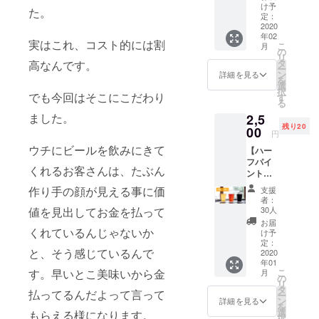
ター
け予
ビール好き
た。
ン 福
定：
なご近所さ
呼び
2020
年02
券】 共
んで毎晩賑
実はこれ、コスト的には割
こ
月
通パス
の
わうハイ
リ
で毎
タ
高なんです。
ー
パーローカ
日、福
ン
詳細を見る
を
引が引
選
ルブルワ
択
けるチ
でも今回はそこにこだわり
す
る
ケッ
ました。
2,5
ト！ １
残り20
年間３
00
円
６５
ウチにビールを飲みにきて
【ハー
日、毎
フパイ
日使え
くれるお客さんは、たぶん
ント回
ます。
数券の5
両店で
作り手の顔が見える事に価
支援
枚セッ
使用可
者：
ト+1枚
能！ 福
値を見出してお金を払って
30人
（計6杯
引の内
お届
分）】
くれているんじゃないか
容は、
け予
まだ当
引いて
定：
と、そう感じているんで
店を訪
2020
からの
年01
れたこ
お楽し
す。早いとこ美味いから金
こ
月
とがな
み！ ★
の
リ
い人
今回の
タ
払ってるんだよって言って
ー
に、お
パスは
ン
詳細を見る
を
試しで
クラウ
選
もらえる様になります。
択