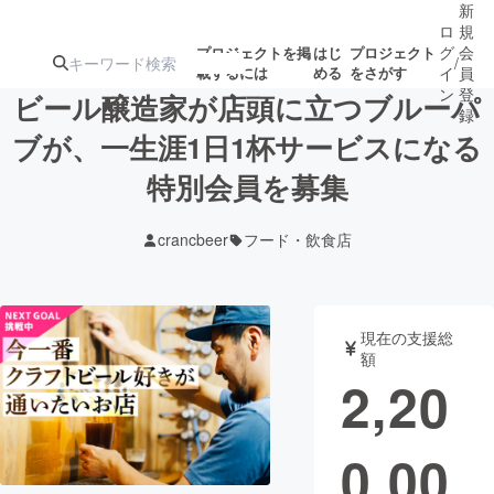
新
ロ
規
グ
会
プロジェクトを掲
はじ
プロジェクト
/
載するには
める
をさがす
イ
員
ン
登
ビール醸造家が店頭に立つブルーパ
録
ブが、一生涯1日1杯サービスになる
特別会員を募集
人気のプロ
注目のリ
注目の新着プロ
募集終了が近いプ
もうすぐ公開
ジェクト
ターン
ジェクト
ロジェクト
されます
crancbeer
フード・飲食店
アート・写真
音楽
現在の支援総
テクノロジー・ガジェット
ゲーム・サ
額
2,20
映像・映画
書籍・雑誌
0,00
ビジネス・起業
チャレンジ