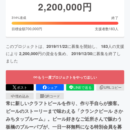
2,200,000
円
終了
314
%達成
目標金額
700,000
円
支援者数
183
人
このプロジェクトは、
2019/11/22
に募集を開始し、
183
人の支援
により
2,200,000
円の資金を集め、
2019/12/30
に募集を終了し
ました
もう一度プロジェクトをやってほしい
ポスト
シェア
LINEで送る
URLコピー
埋め込み
QRコード
常に新しいクラフトビールを作り、作り手自らが接客。
ビールのストーリーまで味わえる「クランクビール さか
みちタップルーム」。ビール好きなご近所さんで賑わう
板橋のブルーパブが、一日一杯無料になる特別会員を募