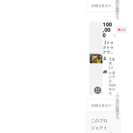
年6月30
タ
2月1日
りませ
ー
客様と
日
ン
～2020
詳細を見る
ん。ご
を
のご相
選
年7月31
了承の
択
談のう
す
日
ほどよ
る
えで、
※【オリ
ろしく
100
作りた
ジナル
お願い
いIPAを
,00
グラウ
いたし
残り3
一緒に
0
ラー＋
ます。
円
設計
パイン
し、命
【トゥ
ト2杯
名して
クトゥ
券】を
もらい
クで
すでに
ます。
ビール
ご支援
支援
完成し
お届
してい
者：
たビー
け！出
ただい
2人
ルは、
張ブ
た方か
お届
無くな
ルーパ
らの色
け予
るまで
ブ】 今
定：
変更は
飲み放
回のク
2020
受け付
年01
題で
ラウド
けてお
こ
月
す！ ※
ファン
の
りませ
リ
一度当
ディン
タ
ん。ご
ー
店にお
グで集
ン
了承の
詳細を見る
を
越しい
まった
選
ほどよ
択
ただ
資金で
す
ろしく
る
き、ご
購入す
お願い
このプロ
相談の
るトゥ
いたし
ジェクト
上オリ
クトゥ
ます。
ジナル
クにオ