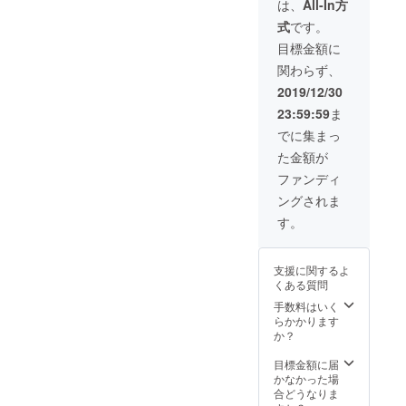
は、
All-In方
ビール
リジナ
式
です。
を作り
ルビー
ます。
ルを乗
目標金額に
※以下の
せて、
関わらず、
有効期
あなた
限内に
のとこ
2019/12/30
お越し
ろまで
23:59:59
ま
くださ
お届け
い。 ※
いたし
でに集まっ
有効期
ます！
た金額が
限：
また、
2020年
平賀自
ファンディ
1月1日
らがオ
ングされま
～2020
リジナ
年6月30
ルビー
す。
日
ルを
サーブ
いたし
支援に関するよ
ます。
くある質問
※10L×4
液種 残
手数料はいく
さない
らかかります
量のご
か？
注文を
お願い
目標金額に届
しま
かなかった場
す。 ※
合どうなりま
冷蔵設