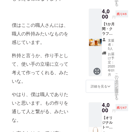
ご利用
ドファ
す
る
いただ
ンディ
4,0
けるお
ング限
残り45
得なチ
00
定デザ
円
ケット
イン ※
【1か月
僕はここの職人さんには、
です。
１年間
間・ク
初回来
有効。
職人の矜持みたいなものを
ラフト
店時に
※お店ま
ビール
お渡し
でお越
支援
感じています。
ラバー
いたし
しいた
者：
会員
ます。
だける
5人
権】 よ
※お一
方のみ
お届
矜持と言うか、作り手とし
く当店
人様に
限定。
け予
を訪れ
つき申
定：
※交通費
て、使い手の立場に立って
てくれ
2020
し込み
はご負
年01
る人に
考えて作ってくれる、みた
一回の
担くだ
こ
月
向け
み ※
の
さい。
リ
いな。
た、期
回数券
タ
※備考欄
ー
間中は
の利用
ン
にフル
詳細を見る
を
毎日1杯
期限：
選
ネーム
択
やはり、僕は職人でありた
ハーフ
2020年
す
をご記
る
パイン
1月1日
入くだ
いと思います。もの作りを
4,0
トが無
～2020
さい。
残り47
料にな
00
年6月30
（必
通して人と繋がる、みたい
円
る会員
日まで
須） ★
【オリ
権で
な。
詳細は
ジナル
す。 ※
クラウ
トート
初回来
ドファ
バッ