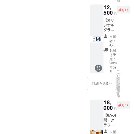
る
ト2杯券
送いた
渡しし
12,
がセッ
しま
ます。
残り46
トに
500
す。配
※全4種
円
なった
送希望
類のデ
【オリ
リター
の方
ザイン
ジナル
ンで
は、備
の中か
グラウ
す。 ※
考欄に
らお好
ラー紺
初回来
「配送
きなデ
支援
色＋パ
店時に
希望」
ザイン
者：
イント2
お渡し
とご記
4人
を2枚お
杯券】
しま
入いた
選びい
お届
クラン
す。以
だき、
け予
ただけ
クビー
下の有
定：
ご希望
ます。
ルオリ
2020
効期限
のカ
※遠方の
年02
ジナル
内にお
ラー番
方に
こ
月
デザイ
越しく
の
号（写
は、オ
リ
ンのグ
ださ
タ
真左上
リジナ
ー
ラウ
い。 ※
ン
の数字
詳細を見る
ルTシャ
を
ラーに
遠方の
選
①～
ツを配
択
パイン
方に
す
⑤）を
送いた
る
ト2杯券
は、配
ご記入
しま
18,
がセッ
送いた
くださ
す。配
残り39
トに
000
しま
い。 ※
送希望
円
なった
す。配
全5色の
の方は
【6か月
リター
送希望
カラー
備考欄
間・ク
ンで
の方
の中か
に「配
ラフト
す。 ※
は、備
ら、ご
送希
ビール
初回来
考欄に
来店時
望」と
支援