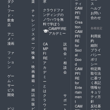
ダク
楽
求
ティ
ス
ト
CAM
ヘルプ
クラウドファ
フー
チ
PFI
お問い
ンディングの
ド・
ャ
RE
合わせ
ノウハウを無
飲食
レ
Crea
料で学ぼう
店
ン
tion
各種規定
CAMPFIRE
ジ
CAM
アカデミー
アニ
ス
利用規
PFI
メ・
ポ
約
RE
漫画
ー
CA
説
細則
for
ツ
MP
明
プライ
Soci
ファ
映
FI
会
バシー
al
ッ
像
RE
・
ポリ
Goo
ショ
・
ア
相
シー
d
ン
映
カ
談
特定商
CAM
画
デ
会
取引法
PFI
ゲー
書
ミ
に基づ
RE
ム・
籍
ー
く表記
for
サー
・
と
情報セ
Ente
ビス
雑
は
キュリ
rtain
開発
誌
ク
サ
ティ方
men
出
ラ
ポ
針
t
版
ウ
ー
反社基
CAM
ビジ
ビ
ド
ト