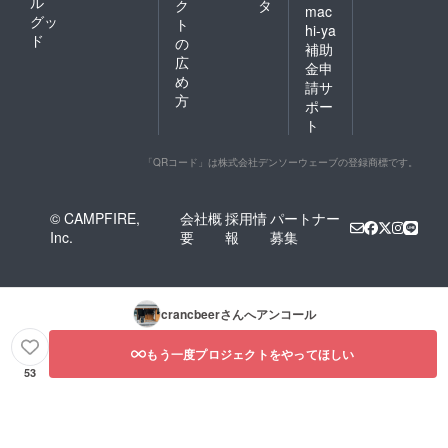
ル
ク
タ
mac
グッ
ト
hi-ya
ド
の
補助
広
金申
め
請サ
方
ポー
ト
「QRコード」は株式会社デンソーウェーブの登録商標です。
© CAMPFIRE,
会社概
採用情
パートナー
Inc.
要
報
募集
crancbeer
さんへアンコール
もう一度プロジェクトをやってほしい
53