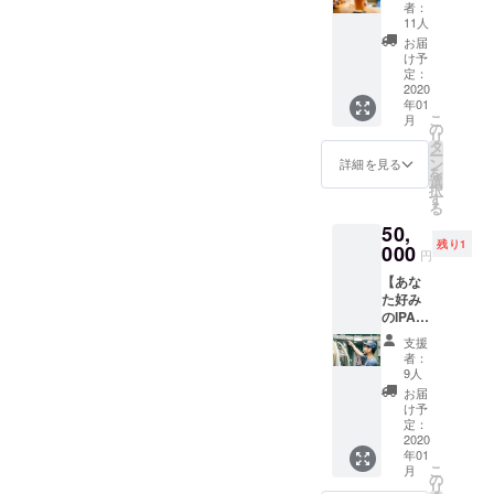
ラバー
店時に
「配送
に在庫
者：
ご記入
会員
お渡し
希望」
11人
のある
いただ
権】 よ
しま
とご記
カラー
お届
き、ま
く当店
す。以
入くだ
け予
からお
たご希
を訪れ
下の有
定：
さい。
選びい
望のカ
てくれ
2020
効期限
※有効期
ただけ
ラー番
年01
る人に
内にお
限：
ます。
号（①
こ
月
向け
越しく
の
2020年
※有効期
～
リ
た、期
ださ
タ
2月1日
限：
④）、
ー
間中は
い。 ※
ン
～2020
詳細を見る
2020年
ご希望
を
毎日1杯
遠方の
選
年7月31
1月1日
のサイ
択
ハーフ
方に
す
日
～2020
ズ
る
パイン
は、配
※【オリ
年6月30
（XS,S,
50,
トが無
送いた
ジナル
日
M,L,XL
残り1
料にな
000
しま
グラウ
円
）をご
る会員
す。配
ラー＋
記入く
【あな
権で
送希望
パイン
ださ
た好み
す。 ※
の方
ト2杯
い。
のIPAを
初回来
は、備
券】を
作って
店時に
考欄に
すでに
支援
命名で
お渡し
「配送
ご支援
者：
きる権
しま
希望」
9人
してい
利】
す。 ※
とご記
ただい
お届
ビール
有効期
入くだ
け予
た方か
好きに
限：
定：
さい。
らの色
はたま
2020
2020年
※有効期
変更は
年01
らない
1月1日
限：
受け付
こ
月
リター
～2020
の
2020年
けてお
リ
ン。お