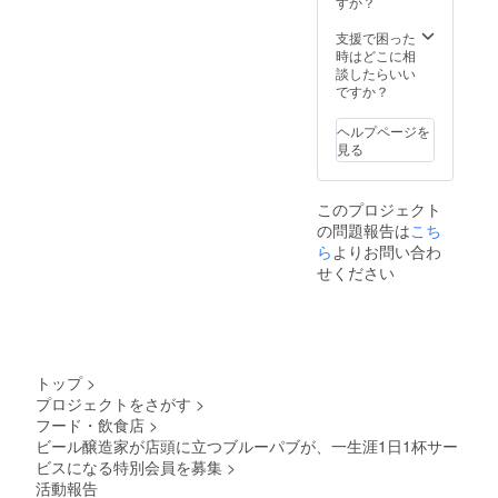
すか？
備がな
い為、
支援で困った
東京近
時はどこに相
郊のみ
談したらいい
のお届
ですか？
けにな
りま
ヘルプページを
す。 ※
見る
お届け
してか
ら５時
このプロジェクト
間、平
の問題報告は
こち
賀もご
一緒し
ら
よりお問い合わ
ます。
せください
※日程は
別途調
整させ
ていた
だきま
す。 ※
トップ
>
以下の
プロジェクトをさがす
>
有効期
フード・飲食店
>
限内に
当店に
ビール醸造家が店頭に立つブルーパブが、一生涯1日1杯サー
お越し
ビスになる特別会員を募集
>
いただ
活動報告
くか、