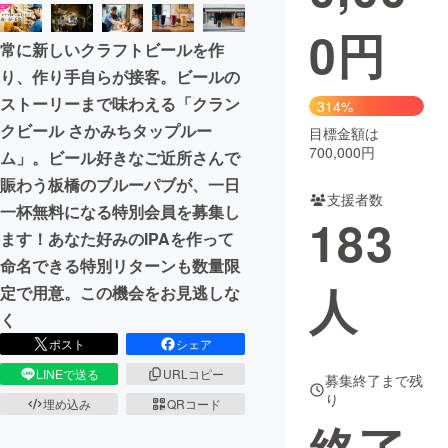
0
円
まちづくり・地域活性化
常に新しいクラフトビールを作
り、作り手自らが接客。ビールの
CAMPFIRE for Social Good
CAMPFIRE Creation
ストーリーまで味わえる「クラン
314%
CAMPFIREふるさと納税
machi-ya
コミュニティ
クビール さかみちタップルー
目標金額は
700,000円
ム」。ビール好きなご近所さんで
賑わう板橋のブルーパブが、一日
支援者数
一杯無料になる特別会員を募集し
183
ます！あなた好みのIPAを作って
命名できる特別リターンも数量限
人
定で用意。この機会をお見逃しな
く
ポスト
シェア
LINEで送る
URLコピー
募集終了まで残
り
埋め込み
QRコード