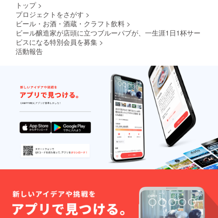
トップ
>
電話に
プロジェクトをさがす
>
て詳細
ビール・お酒・酒蔵・クラフト飲料
>
をお伺
いいた
ビール醸造家が店頭に立つブルーパブが、一生涯1日1杯サー
しま
ビスになる特別会員を募集
>
す。 ※
活動報告
有効期
限：
2020年
1月1日
～2020
年6月30
日