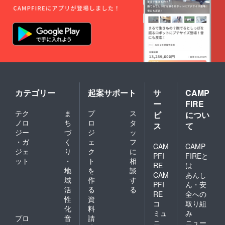
カテゴリー
起案サポート
サ
CAMP
ー
FIRE
テク
ま
プ
ス
ビ
につい
ノロ
ち
ロ
タ
ス
て
ジー
づ
ジ
ッ
・ガ
く
ェ
フ
CAM
CAMP
ジェ
り
ク
に
PFI
FIREと
ット
・
ト
相
RE
は
地
を
談
CAM
あんし
域
作
す
PFI
ん・安
活
る
る
RE
全への
性
資
コ
取り組
化
料
ミュ
み
プロ
音
請
ニ
ニュー