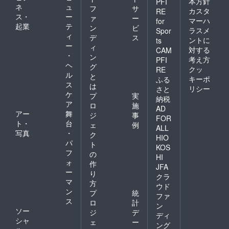
本方針
PFI
ネ
ュ
フ
サ
カスタ
RE
ス・
ー
ァ
ー
マーハ
for
起業
テ
ン
ビ
ラスメ
Spor
ィ
デ
ス
ントに
ts
ー
ィ
対する
CAM
・
ン
考え方
PFI
ヘ
グ
クッ
RE
ル
と
キーポ
ふる
ス
は
リシー
さと
ケ
プ
実
納税
ア
ロ
施
AD
アー
舞
ジ
事
FOR
ト・
台
ェ
例
ALL
写真
・
ク
HIO
パ
ト
KOS
フ
の
HI
ォ
作
JFA
ー
り
クラ
マ
方
ウド
ン
プ
統
ファ
ス
ロ
計
ン
ソー
ジ
デ
ディ
シャ
ェ
ー
ング