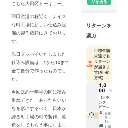
ジを送る
こちら大田区トーキョー。
前から徒歩5
分の場所に
羽田空港の程近く、ナイス
位置するブ
な町工場に新しい仕込み設
リターンを
ルワリー併
設のブルー
備の製作依頼にきておりま
選ぶ
パブ。ビー
す。
ル好きが高
じて鳶職人
目標金額
先日グッバイいたしました
未達でも
から醸造家
リターン
仕込み設備は、1から10まで
に転身した
が届きま
ブルワー自
全て自分で作ったものでし
す
(All-in
らが店に立
方式)
た。
ち、併設す
1,0
るブルワ
00
今回は約一年半の間に積み
円
リーで作っ
【クラ
重ねてきた、あったらいい
た出来立て
ンク
のクラフト
ビール×
なを形にするべく、日本が
板五米
ビールを提
支援
誇る町工場の町で製作、改
店 ご
者：
供していま
近所共
9人
造をしてもらう事にしまし
通リ
す。
お届