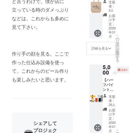
と言うわけで、僕が店に
店時に
ンディ
支援
グ】 ク
お渡し
ング終
者：
立っている時のダメっぷり
ランク
しま
3人
了後ご
ビール
す。 ※
案内致
お届
などは、これからも多めに
オリジ
以下の
け予
します
ナルデ
有効期
定：
見て下さい。
ザイン
2020
限の
年01
のトー
内、初
こ
月
トバッ
回来店
の
リ
グが手
時から1
タ
ー
に入る
か月間
ン
詳細を見る
を
リター
有効で
作り手の顔を見る。ここで
選
択
ンで
す。 ※
す
る
作った仕込み設備を使っ
す。 ※
有効期
5,0
初回来
限：
て、これからのビール作り
残り21
店時に
00
2020年
円
お渡し
1月1日
も楽しみたいと思います。
【ハー
しま
～2020
フパイ
す。以
年6月30
ント回
下の有
日
数券の
効期限
支援
10枚
内にお
者：
セット
越しく
29人
+2枚
ださ
お届
（計12
い。 ※
け予
杯
遠方の
定：
シェアして
分）】
2020
方に
年01
まだ当
は、配
プロジェク
こ
月
店を訪
送いた