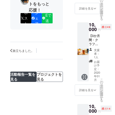
の
リ
トをもっと
れたこ
しま
タ
ー
とがな
す。配
ン
詳細を見る
応援！
LIN
を
い人
送希望
選
ポ
シ
択
Eで
に、お
の方
す
ス
ェ
る
試しで
は、備
送
ト
ア
10,
ご利用
考欄に
る
残り49
いただ
000
「配送
円
けるお
希望」
【3か月
得なチ
とご記
間・ク
ケット
入くだ
ラフト
です。
さい。
ビール
初回来
※有効期
支援
旅立ちました。
ラバー
店時に
限：
者：
会員
お渡し
2020年
1人
権】 よ
いたし
1月1日
お届
く当店
ます。
～2020
け予
を訪れ
※お一
定：
年6月30
てくれ
2020
人様に
日
活動報告一覧を
プロジェクトを
年01
る人に
つき申
見る
見る
こ
月
向け
し込み
の
リ
た、期
一回の
タ
ー
間中は
み ※
ン
詳細を見る
を
毎日1杯
回数券
選
択
ハーフ
の利用
す
る
パイン
期限：
10,
トが無
2020年
残り14
料にな
000
1月1日
円
る会員
～2020