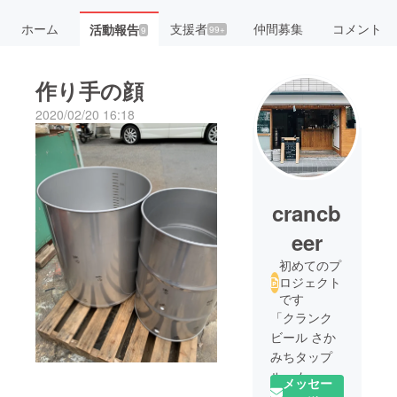
ホーム
支援者
仲間募集
コメント
活動報告
99+
9
作り手の顔
2020/02/20 16:18
crancb
eer
初めてのプ
ロジェクト
です
「クランク
ビール さか
みちタップ
ルーム」
メッセー
板橋区役所