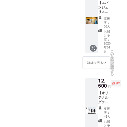
【エバ
権で
年6月30
ンジェ
す。 ※
日まで
リスト
初回来
会員
店時に
支援
権】 当
お渡し
者：
店を応
しま
36人
援して
す。 ※
お届
くださ
以下の
け予
る常連
有効期
定：
の方の
2020
限の
年01
ために
内、初
こ
月
特別に
回来店
の
リ
用意し
時から3
タ
ー
た会員
か月間
ン
詳細を見る
を
権で
有効で
選
択
す。 新
す。 ※
す
る
規のお
有効期
12,
客さん
限：
残り2
を連れ
500
2020年
円
てきた
1月1日
【オリ
ら、会
～2020
ジナル
員の方
年6月30
グラウ
は一杯
日
ラー＋
お好き
支援
パイン
なハー
者：
ト2杯
フパイ
48人
券】 ク
ントを
お届
ランク
サービ
け予