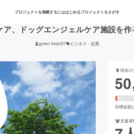
プロジェクトを掲載するには
はじめる
プロジェクトをさがす
ケア、ドッグエンジェルケア施設を作
green heart37
ビジネス・起業
注目のリターン
注目の新着プロジェクト
募集終了が近いプロジェクト
も
現在の
音楽
舞台・パフォーマンス
50
ゲーム・サービス開発
フード・飲食店
2%
書籍・雑誌出版
アニメ・漫画
目標金額は2
支援者
チャレンジ
ビューティー・ヘルスケ
7