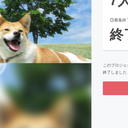
募集終
CAMPFIRE for Social Good
CAMPFIRE Creation
終
CAMPFIREふるさと納税
machi-ya
コミュニティ
このプロジェ
終了しました