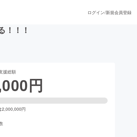
ログイン
/
新規会員登録
る！！！
うすぐ公開されます
支援総額
プロダクト
,000
円
ファッション
スポーツ
,000,000円
数
ア
ソーシャルグッド
人