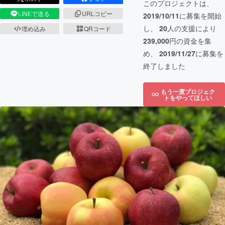
このプロジェクトは、
LINEで送る
URLコピー
2019/10/11
に募集を開始
し、
20
人の支援により
埋め込み
QRコード
239,000
円の資金を集
め、
2019/11/27
に募集を
終了しました
もう一度プロジェク
トをやってほしい