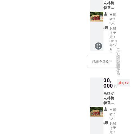
ん林檎
しま
特選
す。 *ド
サンフ
ライ
支援
ジ
アップ
者：
10kg（
ルの賞
2人
約28～
味期限
お届
36
は、製
け予
個）
造より
定：
ドライ
2019
六ヶ月
年12
アップ
となっ
こ
月
ル2袋
ており
の
リ
（60
ます。
タ
ー
ｇ） 通
ン
詳細を見る
を
常価格
選
択
より
す
る
1500円
30,
お得で
残り17
す。 *発
000
円
送前
もひか
に、ご
ん林檎
連絡致
特選
しま
サンフ
す。 *ド
支援
ジ
ライ
者：
3kg（約
アップ
3人
9～10
ルの賞
お届
個）ド
味期限
け予
ライ
は、製
定：