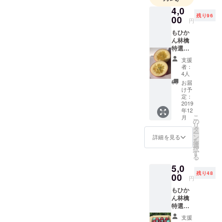
4,0
残り96
00
円
もひか
ん林檎
特選
超貴重
支援
品種
者：
コスモ
4人
サンフ
お届
ジ
け予
2kg（約
定：
6個）
2019
年12
ドライ
こ
月
アップ
の
リ
ル1袋
タ
ー
（30
ン
詳細を見る
を
ｇ） 通
選
択
常価格
す
る
より600
5,0
円お得
残り48
で
00
円
す。 *
もひか
発送前
ん林檎
にご連
特選
絡致し
サンフ
ます。 *
支援
ジ