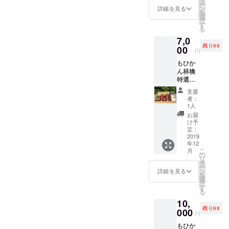
タ
ー
（30
ン
詳細を見る
を
ｇ） 通
選
択
常価格
す
る
より900
7,0
円お得
残り99
で
00
円
す。
もひか
発送前
ん林檎
にご連
特選
絡致し
サンフ
ます。
支援
ジ
ドライ
者：
5kg（約
アップ
1人
14～18
ルの賞
お届
個）
味期限
け予
ドライ
は製造
定：
アップ
2019
より
年12
ル2袋
六ヶ月
こ
月
（60
となっ
の
リ
ｇ） 通
ており
タ
ー
常価格
ます
ン
詳細を見る
を
より
選
択
1200円
す
る
お得で
10,
す。 *発
残り98
送前
000
円
に、ご
もひか
連絡致