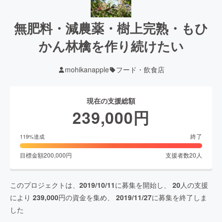
無肥料・減農薬・樹上完熟・もひ
かん林檎を作り続けたい
mohikanapple
フード・飲食店
現在の支援総額
239,000
円
終了
119
%達成
目標金額
200,000
円
支援者数
20
人
このプロジェクトは、
2019/10/11
に募集を開始し、
20
人の支援
により
239,000
円の資金を集め、
2019/11/27
に募集を終了しま
した