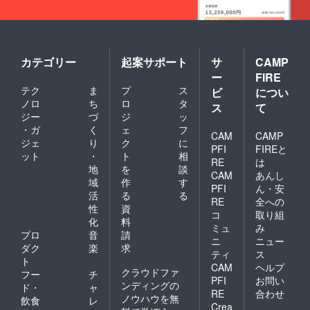
カテゴリー
起案サポート
サ
CAMP
ー
FIRE
テク
ま
プ
ス
ビ
につい
ノロ
ち
ロ
タ
ス
て
ジー
づ
ジ
ッ
・ガ
く
ェ
フ
CAM
CAMP
ジェ
り
ク
に
PFI
FIREと
ット
・
ト
相
RE
は
地
を
談
CAM
あんし
域
作
す
PFI
ん・安
活
る
る
RE
全への
性
資
コ
取り組
化
料
ミュ
み
プロ
音
請
ニ
ニュー
ダク
楽
求
ティ
ス
ト
CAM
ヘルプ
クラウドファ
フー
チ
PFI
お問い
ンディングの
ド・
ャ
RE
合わせ
ノウハウを無
飲食
レ
Crea