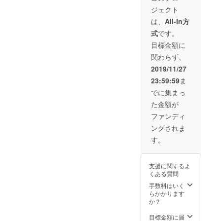
贈答品
所とい
ジェクト
として
う事も
自宅以
できま
は、
All-In方
外に贈
す。 通
式
です。
ること
常価格
ができ
より
目標金額に
ま
4500円
関わらず、
す。）
お得で
また、
す。 *プ
2019/11/27
ご自宅
ロジェ
23:59:59
ま
等に定
クト終
期配送
了後、
でに集まっ
するこ
送付先
た金額が
とも可
のご確
能で
認を致
ファンディ
す。 送
します
ングされま
り先・
ので、
友人宅2
複数あ
す。
カ所、
る方は
自宅3カ
ご返信
所とい
下さ
支援に関するよ
う事も
い。
くある質問
できま
（返信
す。 通
期限：
手数料はいく
常価格
ご連絡
らかかります
より
～1週
か？
7500円
間） *ド
お得で
ライ
目標金額に届