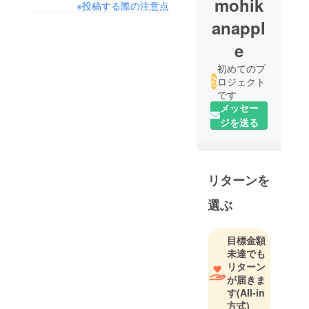
mohik
※投稿する際の注意点
anappl
e
初めてのプ
ロジェクト
です
メッセー
ジを送る
リターンを
選ぶ
目標金額
未達でも
リターン
が届きま
す
(All-in
方式)