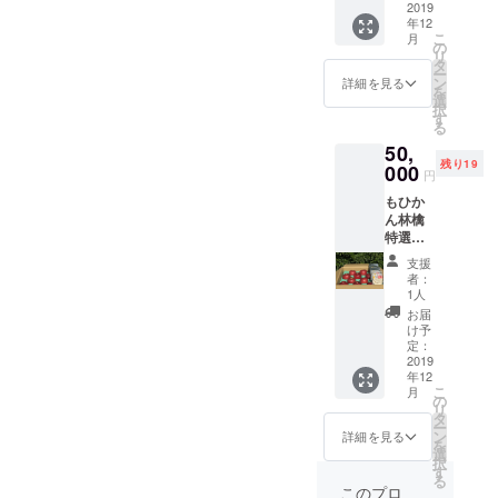
アップ
2019
造より
年12
ル1袋
六ヶ月
こ
月
（30
となっ
の
リ
ｇ） ×
ており
タ
ー
6箱 ま
ます。
ン
詳細を見る
を
たは6カ
選
択
所（お
す
る
歳暮や
50,
贈答品
残り19
として
000
円
自宅以
もひか
外に贈
ん林檎
ること
特選
ができ
サンフ
ま
支援
ジ
す。）
者：
10kg（
また、
1人
約28～
ご自宅
お届
36個）
等に定
け予
ドライ
期配送
定：
アップ
2019
するこ
年12
ル2袋
とも可
こ
月
（60
能で
の
リ
ｇ）
す。 送
タ
ー
×5箱 ま
り先・
ン
詳細を見る
を
たは5カ
友人宅3
選
択
所（お
カ所、
す
る
歳暮や
自宅3カ
このプロ