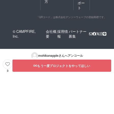
方
ポー
ト
「QRコード」は株式会社デンソーウェーブの登録商標です。
© CAMPFIRE,
会社概
採用情
パートナー
Inc.
要
報
募集
mohikanapple
さんへアンコール
もう一度プロジェクトをやってほしい
3