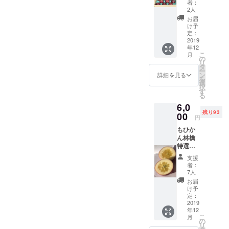
ドライ
者：
3kg（約
アップ
2人
9～10
ルの賞
お届
個）ド
味期限
け予
ライ
は製造
定：
アップ
2019
より
年12
ル1袋
六ヶ月
こ
月
（30
となっ
の
リ
ｇ） 通
ており
タ
ー
常価格
ます。
ン
詳細を見る
を
より800
選
択
円お得
す
る
です。 *
6,0
発送前
残り93
にご連
00
円
絡致し
もひか
ます。 *
ん林檎
ドライ
特選
アップ
超貴重
ルの賞
支援
品種・
味期間
者：
コスモ
は、製
7人
サンフ
造より
お届
ジ
六ヶ月
け予
3kg（約
となっ
定：
9個）
2019
ており
年12
ドライ
ます。
こ
月
アップ
の
リ
ル1袋