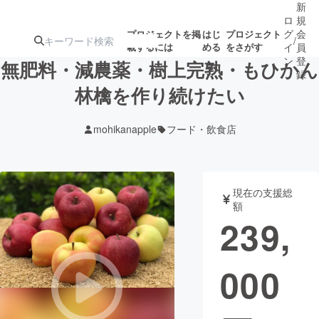
新
ロ
規
グ
会
プロジェクトを掲
はじ
プロジェクト
/
載するには
める
をさがす
イ
員
ン
登
無肥料・減農薬・樹上完熟・もひかん
録
林檎を作り続けたい
人気のプロ
注目のリ
注目の新着プロ
募集終了が近いプ
もうすぐ公開
mohikanapple
フード・飲食店
ジェクト
ターン
ジェクト
ロジェクト
されます
アート・写真
音楽
現在の支援総
額
239,
テクノロジー・ガジェット
ゲーム・サ
000
映像・映画
書籍・雑誌
ビジネス・起業
チャレンジ