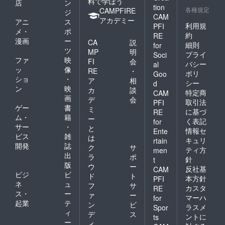
料で学ぼう
店
ン
tion
各種規定
CAMPFIRE
ジ
CAM
アカデミー
アニ
ス
利用規
PFI
メ・
ポ
約
RE
漫画
ー
CA
説
細則
for
ツ
MP
明
プライ
Soci
ファ
映
FI
会
バシー
al
ッ
像
RE
・
ポリ
Goo
ショ
・
ア
相
シー
d
ン
映
カ
談
特定商
CAM
画
デ
会
取引法
PFI
ゲー
書
ミ
に基づ
RE
ム・
籍
ー
く表記
for
サー
・
と
情報セ
Ente
ビス
雑
は
キュリ
rtain
開発
誌
ク
サ
ティ方
men
出
ラ
ポ
針
t
版
ウ
ー
反社基
CAM
ビジ
ビ
ド
ト
本方針
PFI
ネ
ュ
フ
サ
カスタ
RE
ス・
ー
ァ
ー
マーハ
for
起業
テ
ン
ビ
ラスメ
Spor
ィ
デ
ス
ントに
ts
ー
ィ