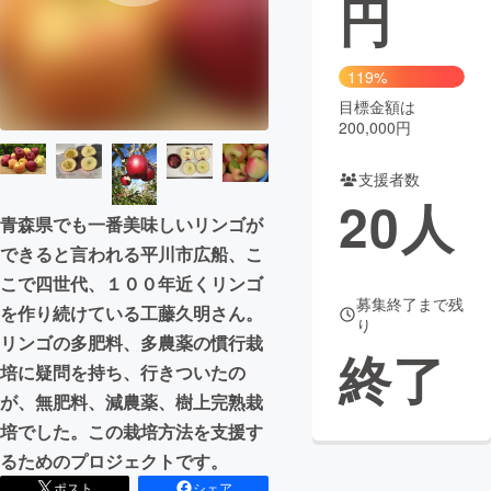
円
まちづくり・地域活性化
119%
目標金額は
CAMPFIRE for Social Good
CAMPFIRE Creation
200,000円
CAMPFIREふるさと納税
machi-ya
コミュニティ
支援者数
20
人
青森県でも一番美味しいリンゴが
できると言われる平川市広船、こ
こで四世代、１００年近くリンゴ
募集終了まで残
を作り続けている工藤久明さん。
り
リンゴの多肥料、多農薬の慣行栽
終了
培に疑問を持ち、行きついたの
が、無肥料、減農薬、樹上完熟栽
培でした。この栽培方法を支援す
るためのプロジェクトです。
ポスト
シェア