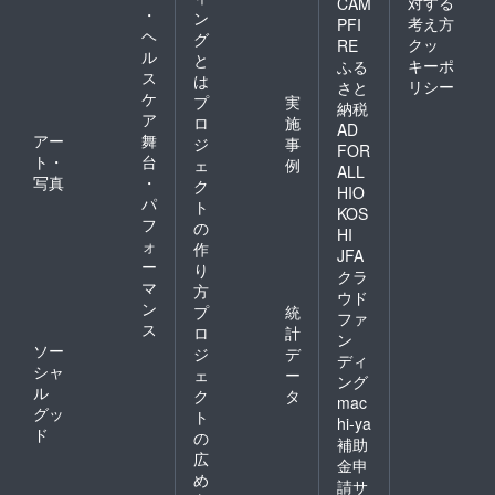
対する
CAM
・
ン
考え方
PFI
ヘ
グ
クッ
RE
ル
と
キーポ
ふる
ス
は
リシー
さと
ケ
プ
実
納税
ア
ロ
施
AD
アー
舞
ジ
事
FOR
ト・
台
ェ
例
ALL
写真
・
ク
HIO
パ
ト
KOS
フ
の
HI
ォ
作
JFA
ー
り
クラ
マ
方
ウド
ン
プ
統
ファ
ス
ロ
計
ン
ソー
ジ
デ
ディ
シャ
ェ
ー
ング
ル
ク
タ
mac
グッ
ト
hi-ya
ド
の
補助
広
金申
め
請サ