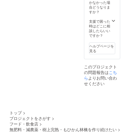
す。 *プ
アップ
かなかった場
ロジェ
ルの賞
合どうなりま
クト終
味期間
すか？
了後、
は製造
送付先
より
支援で困った
のご確
六ヶ月
時はどこに相
認を致
となっ
談したらいい
します
ており
ですか？
ので、
ます。
複数あ
ヘルプページを
る方は
見る
ご返信
下さ
い。
このプロジェクト
（返信
の問題報告は
こち
期限：
ご連絡
ら
よりお問い合わ
～1週
せください
間） *ド
ライ
アップ
ルの賞
味期間
は製造
トップ
>
より
プロジェクトをさがす
>
六ヶ月
フード・飲食店
>
となっ
ており
無肥料・減農薬・樹上完熟・もひかん林檎を作り続けたい
>