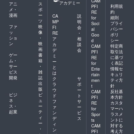
CAM
アカデミー
アニ
ス
利用規
PFI
メ・
ポ
約
RE
漫画
ー
CA
説
細則
for
ツ
MP
明
プライ
Soci
ファ
映
FI
会
バシー
al
ッ
像
RE
・
ポリ
Goo
ショ
・
ア
相
シー
d
ン
映
カ
談
特定商
CAM
画
デ
会
取引法
PFI
ゲー
書
ミ
に基づ
RE
ム・
籍
ー
く表記
for
サー
・
と
情報セ
Ente
ビス
雑
は
キュリ
rtain
開発
誌
ク
サ
ティ方
men
出
ラ
ポ
針
t
版
ウ
ー
反社基
CAM
ビジ
ビ
ド
ト
本方針
PFI
ネ
ュ
フ
サ
カスタ
RE
ス・
ー
ァ
ー
マーハ
for
起業
テ
ン
ビ
ラスメ
Spor
ィ
デ
ス
ントに
ts
ー
ィ
対する
CAM
・
ン
考え方
PFI