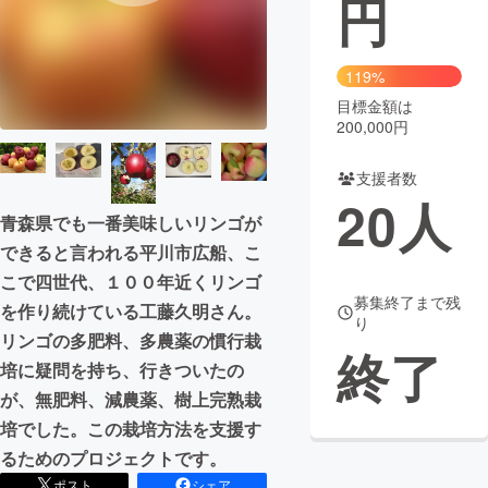
円
まちづくり・地域活性化
119%
目標金額は
CAMPFIRE for Social Good
CAMPFIRE Creation
200,000円
CAMPFIREふるさと納税
machi-ya
コミュニティ
支援者数
20
人
青森県でも一番美味しいリンゴが
できると言われる平川市広船、こ
こで四世代、１００年近くリンゴ
募集終了まで残
を作り続けている工藤久明さん。
り
リンゴの多肥料、多農薬の慣行栽
終了
培に疑問を持ち、行きついたの
が、無肥料、減農薬、樹上完熟栽
培でした。この栽培方法を支援す
るためのプロジェクトです。
ポスト
シェア