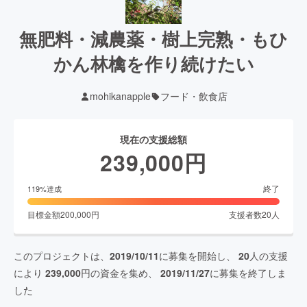
無肥料・減農薬・樹上完熟・もひ
かん林檎を作り続けたい
mohikanapple
フード・飲食店
現在の支援総額
239,000
円
終了
119
%達成
目標金額
200,000
円
支援者数
20
人
このプロジェクトは、
2019/10/11
に募集を開始し、
20
人の支援
により
239,000
円の資金を集め、
2019/11/27
に募集を終了しま
した