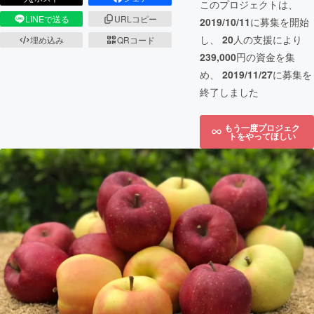
このプロジェクトは、
LINEで送る
URLコピー
2019/10/11
に募集を開始
し、
20
人の支援により
埋め込み
QRコード
239,000
円の資金を集
め、
2019/11/27
に募集を
終了しました
もう一度プロジェク
トをやってほしい