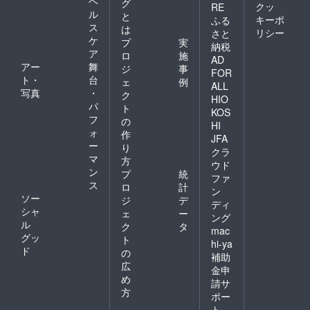
ヘ
グ
クッ
RE
ル
と
キーポ
ふる
ス
は
リシー
さと
ケ
プ
実
納税
ア
ロ
施
AD
アー
舞
ジ
事
FOR
ト・
台
ェ
例
ALL
写真
・
ク
HIO
パ
ト
KOS
フ
の
HI
ォ
作
JFA
ー
り
クラ
マ
方
ウド
ン
プ
統
ファ
ス
ロ
計
ン
ソー
ジ
デ
ディ
シャ
ェ
ー
ング
ル
ク
タ
mac
グッ
ト
hi-ya
ド
の
補助
広
金申
め
請サ
方
ポー
ト