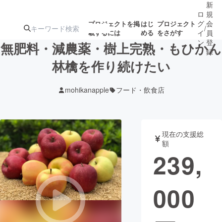
新
ロ
規
グ
会
プロジェクトを掲
はじ
プロジェクト
/
載するには
める
をさがす
イ
員
ン
登
無肥料・減農薬・樹上完熟・もひかん
録
林檎を作り続けたい
人気のプロ
注目のリ
注目の新着プロ
募集終了が近いプ
もうすぐ公開
mohikanapple
フード・飲食店
ジェクト
ターン
ジェクト
ロジェクト
されます
アート・写真
音楽
現在の支援総
額
239,
テクノロジー・ガジェット
ゲーム・サ
000
映像・映画
書籍・雑誌
ビジネス・起業
チャレンジ