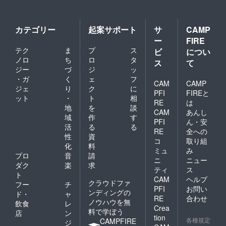
カテゴリー
起案サポート
サ
CAMP
ー
FIRE
テク
ま
プ
ス
ビ
につい
ノロ
ち
ロ
タ
ス
て
ジー
づ
ジ
ッ
・ガ
く
ェ
フ
CAM
CAMP
ジェ
り
ク
に
PFI
FIREと
ット
・
ト
相
RE
は
地
を
談
CAM
あんし
域
作
す
PFI
ん・安
活
る
る
RE
全への
性
資
コ
取り組
化
料
ミュ
み
プロ
音
請
ニ
ニュー
ダク
楽
求
ティ
ス
ト
CAM
ヘルプ
クラウドファ
フー
チ
PFI
お問い
ンディングの
ド・
ャ
RE
合わせ
ノウハウを無
飲食
レ
Crea
料で学ぼう
店
ン
tion
各種規定
CAMPFIRE
ジ