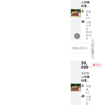
ん林檎
しま
特選
す。 *ド
サンフ
ライ
支援
ジ
アップ
者：
10kg（
ルの賞
2人
約28～
味期限
お届
36
は、製
け予
個）
造より
定：
ドライ
2019
六ヶ月
年12
アップ
となっ
こ
月
ル2袋
ており
の
リ
（60
ます。
タ
ー
ｇ） 通
ン
詳細を見る
を
常価格
選
択
より
す
る
1500円
30,
お得で
残り17
す。 *発
000
円
送前
もひか
に、ご
ん林檎
連絡致
特選
しま
サンフ
す。 *ド
支援
ジ
ライ
者：
3kg（約
アップ
3人
9～10
ルの賞
お届
個）ド
味期限
け予
ライ
は、製
定：