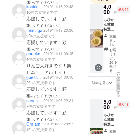
張ってください！
4,0
koukichi33
2019/11/16 22:48
残り96
00
10件
の支援者です
円
応援しています！頑
もひか
ん林檎
張ってください！
特選
miminga
2019/11/13 20:36
超貴重
2件
の支援者です
支援
品種
者：
応援しています！頑
コスモ
4人
サンフ
張ってください！
お届
ジ
ganeko
2019/11/11 09:15
け予
2kg（約
定：
4件
の支援者です
6個）
2019
りんご大好きです！楽
年12
ドライ
こ
月
アップ
しみにしています！
の
リ
guest7dbd9b9438a4
2019/11/04 00:16
ル1袋
タ
ー
（30
2件
の支援者です
ン
詳細を見る
を
ｇ） 通
選
応援しています！頑
択
常価格
す
る
張ってください！
より600
senasora
2019/11/03 22:21
5,0
円お得
残り48
で
00
7件
の支援者です
円
す。 *
応援しています！頑
もひか
発送前
張ってください！
ん林檎
にご連
Graiam
2019/10/22 20:57
特選
絡致し
サンフ
4件
の支援者です
ます。 *
支援
ジ