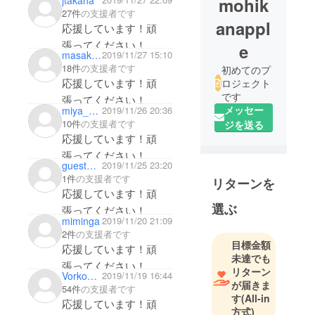
mohik
jtakaha
モサンフジという品種
27件
の支援者です
初めて知りました。写
anappl
応援しています！頑
真では蜜がたっぷりで
張ってください！
e
masaki0812
2019/11/27 15:10
とても美味しそうで
18件
の支援者です
初めてのプ
す。
応援しています！頑
ロジェクト
です
張ってください！
メッセー
miya_san
2019/11/26 20:36
10件
の支援者です
ジを送る
応援しています！頑
張ってください！
guest747968155904
2019/11/25 23:20
1件
の支援者です
リターンを
応援しています！頑
選ぶ
張ってください！
miminga
2019/11/20 21:09
2件
の支援者です
目標金額
応援しています！頑
未達でも
張ってください！
リターン
Vorkosigan
2019/11/19 16:44
が届きま
54件
の支援者です
す
(All-in
応援しています！頑
方式)