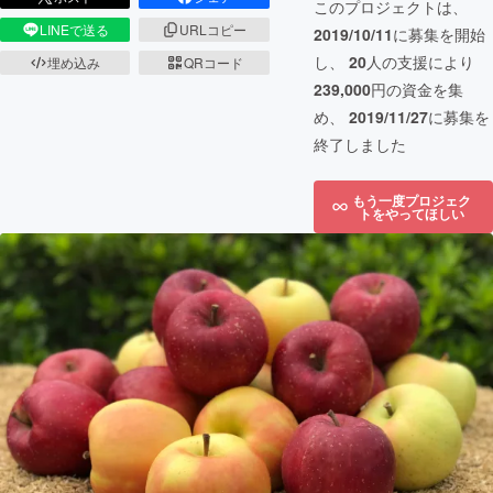
このプロジェクトは、
LINEで送る
URLコピー
2019/10/11
に募集を開始
し、
20
人の支援により
埋め込み
QRコード
239,000
円の資金を集
め、
2019/11/27
に募集を
終了しました
もう一度プロジェク
トをやってほしい