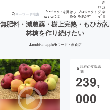
新
ロ
規
グ
会
プロジェクトを掲
はじ
プロジェクト
/
載するには
める
をさがす
イ
員
ン
登
無肥料・減農薬・樹上完熟・もひかん
録
林檎を作り続けたい
人気のプロ
注目のリ
注目の新着プロ
募集終了が近いプ
もうすぐ公開
mohikanapple
フード・飲食店
ジェクト
ターン
ジェクト
ロジェクト
されます
アート・写真
音楽
現在の支援総
額
239,
テクノロジー・ガジェット
ゲーム・サ
000
映像・映画
書籍・雑誌
ビジネス・起業
チャレンジ