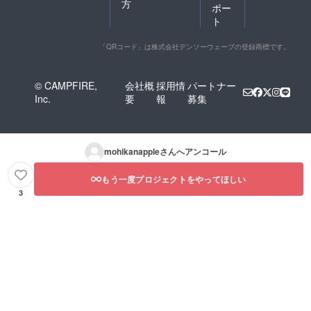
方
ポー
ト
「QRコード」は株式会社デンソーウェーブの登録商標です。
© CAMPFIRE,
会社概
採用情
パートナー
Inc.
要
報
募集
mohikanapple
さんへアンコール
もう一度プロジェクトをやってほしい
3