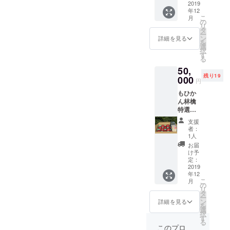
アップ
2019
造より
年12
ル1袋
六ヶ月
こ
月
（30
となっ
の
リ
ｇ） ×
ており
タ
ー
6箱 ま
ます。
ン
詳細を見る
を
たは6カ
選
択
所（お
す
る
歳暮や
50,
贈答品
残り19
として
000
円
自宅以
もひか
外に贈
ん林檎
ること
特選
ができ
サンフ
ま
支援
ジ
す。）
者：
10kg（
また、
1人
約28～
ご自宅
お届
36個）
等に定
け予
ドライ
期配送
定：
アップ
2019
するこ
年12
ル2袋
とも可
こ
月
（60
能で
の
リ
ｇ）
す。 送
タ
ー
×5箱 ま
り先・
ン
詳細を見る
を
たは5カ
友人宅3
選
択
所（お
カ所、
す
る
歳暮や
自宅3カ
このプロ