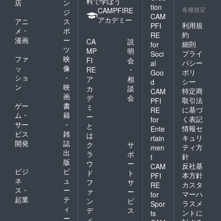
料で学ぼう
店
ン
tion
各種規定
CAMPFIRE
ジ
CAM
アカデミー
アニ
ス
利用規
PFI
メ・
ポ
約
RE
漫画
ー
CA
説
細則
for
ツ
MP
明
プライ
Soci
ファ
映
FI
会
バシー
al
ッ
像
RE
・
ポリ
Goo
ショ
・
ア
相
シー
d
ン
映
カ
談
特定商
CAM
画
デ
会
取引法
PFI
ゲー
書
ミ
に基づ
RE
ム・
籍
ー
く表記
for
サー
・
と
情報セ
Ente
ビス
雑
は
キュリ
rtain
開発
誌
ク
サ
ティ方
men
出
ラ
ポ
針
t
版
ウ
ー
反社基
CAM
ビジ
ビ
ド
ト
本方針
PFI
ネ
ュ
フ
サ
カスタ
RE
ス・
ー
ァ
ー
マーハ
for
起業
テ
ン
ビ
ラスメ
Spor
ィ
デ
ス
ントに
ts
ー
ィ