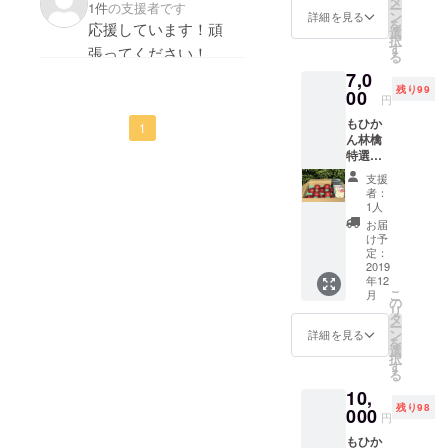
タ
1件
の支援者です
ー
（30
ン
詳細を見る
を
応援しています！頑
ｇ） 通
選
択
常価格
す
張ってください！
る
より900
7,0
円お得
残り99
で
00
円
す。
もひか
発送前
1
ん林檎
にご連
特選
絡致し
サンフ
ます。
支援
ジ
ドライ
者：
5kg（約
アップ
1人
14～18
ルの賞
お届
個）
味期限
け予
ドライ
は製造
定：
アップ
2019
より
年12
ル2袋
六ヶ月
こ
月
（60
となっ
の
リ
ｇ） 通
ており
タ
ー
常価格
ます
ン
詳細を見る
を
より
選
択
1200円
す
る
お得で
10,
す。 *発
残り98
送前
000
円
に、ご
もひか
連絡致