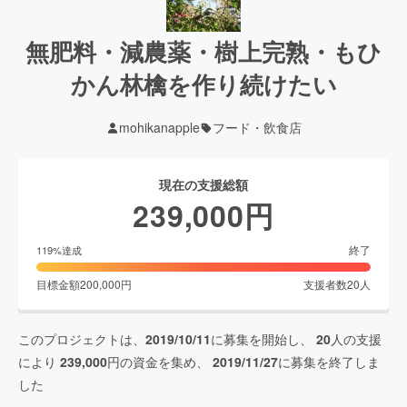
無肥料・減農薬・樹上完熟・もひ
かん林檎を作り続けたい
mohikanapple
フード・飲食店
現在の支援総額
239,000
円
終了
119
%達成
目標金額
200,000
円
支援者数
20
人
このプロジェクトは、
2019/10/11
に募集を開始し、
20
人の支援
により
239,000
円の資金を集め、
2019/11/27
に募集を終了しま
した