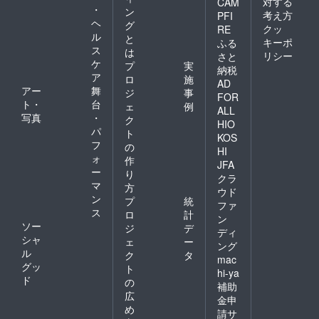
対する
CAM
・
ン
考え方
PFI
ヘ
グ
クッ
RE
ル
と
キーポ
ふる
ス
は
リシー
さと
ケ
プ
実
納税
ア
ロ
施
AD
アー
舞
ジ
事
FOR
ト・
台
ェ
例
ALL
写真
・
ク
HIO
パ
ト
KOS
フ
の
HI
ォ
作
JFA
ー
り
クラ
マ
方
ウド
ン
プ
統
ファ
ス
ロ
計
ン
ソー
ジ
デ
ディ
シャ
ェ
ー
ング
ル
ク
タ
mac
グッ
ト
hi-ya
ド
の
補助
広
金申
め
請サ