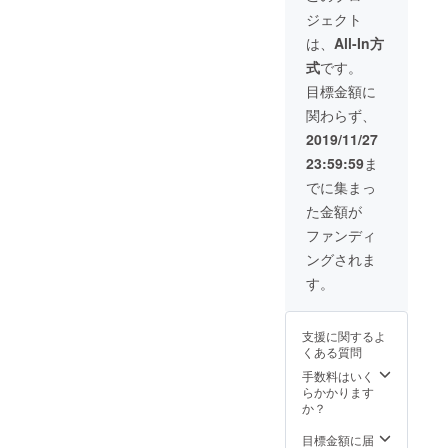
贈答品
所とい
ジェクト
として
う事も
自宅以
できま
は、
All-In方
外に贈
す。 通
式
です。
ること
常価格
ができ
より
目標金額に
ま
4500円
関わらず、
す。）
お得で
また、
す。 *プ
2019/11/27
ご自宅
ロジェ
23:59:59
ま
等に定
クト終
期配送
了後、
でに集まっ
するこ
送付先
た金額が
とも可
のご確
能で
認を致
ファンディ
す。 送
します
ングされま
り先・
ので、
友人宅2
複数あ
す。
カ所、
る方は
自宅3カ
ご返信
所とい
下さ
支援に関するよ
う事も
い。
くある質問
できま
（返信
す。 通
期限：
手数料はいく
常価格
ご連絡
らかかります
より
～1週
か？
7500円
間） *ド
お得で
ライ
目標金額に届