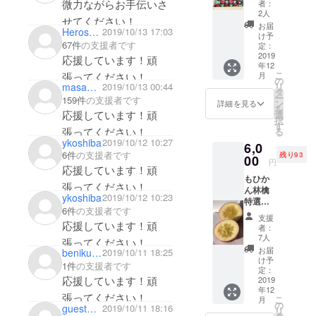
ドライ
微力ながらお手伝いさ
者：
3kg（約
アップ
2人
せてください！
9～10
ルの賞
お届
Herosan9
2019/10/13 17:03
個）ド
味期限
け予
67件
の支援者です
ライ
は製造
定：
アップ
2019
より
応援しています！頑
年12
ル1袋
六ヶ月
こ
張ってください！
月
（30
となっ
の
リ
masa0702
2019/10/13 00:44
ｇ） 通
ており
タ
ー
159件
の支援者です
常価格
ます。
ン
詳細を見る
を
より800
応援しています！頑
選
択
円お得
す
張ってください！
る
です。 *
ykoshiba
2019/10/12 10:27
6,0
発送前
6件
の支援者です
残り93
にご連
00
円
絡致し
応援しています！頑
もひか
ます。 *
張ってください！
ん林檎
ドライ
ykoshiba
2019/10/12 10:23
特選
アップ
6件
の支援者です
超貴重
ルの賞
支援
品種・
応援しています！頑
味期間
者：
コスモ
は、製
7人
張ってください！
サンフ
造より
お届
benikurenai
2019/10/11 18:25
ジ
六ヶ月
け予
1件
の支援者です
3kg（約
となっ
定：
応援しています！頑
9個）
2019
ており
年12
ドライ
ます。
張ってください！
こ
月
アップ
の
gueste2ae3182aa
2019/10/11 18:16
リ
ル1袋