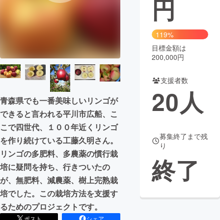
円
まちづくり・地域活性化
119%
目標金額は
CAMPFIRE for Social Good
CAMPFIRE Creation
200,000円
CAMPFIREふるさと納税
machi-ya
コミュニティ
支援者数
20
人
青森県でも一番美味しいリンゴが
できると言われる平川市広船、こ
こで四世代、１００年近くリンゴ
募集終了まで残
を作り続けている工藤久明さん。
り
リンゴの多肥料、多農薬の慣行栽
終了
培に疑問を持ち、行きついたの
が、無肥料、減農薬、樹上完熟栽
培でした。この栽培方法を支援す
るためのプロジェクトです。
ポスト
シェア