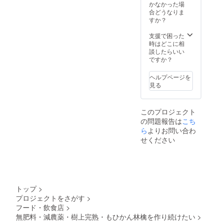
す。 *プ
アップ
かなかった場
ロジェ
ルの賞
合どうなりま
クト終
味期間
すか？
了後、
は製造
送付先
より
支援で困った
のご確
六ヶ月
時はどこに相
認を致
となっ
談したらいい
します
ており
ですか？
ので、
ます。
複数あ
ヘルプページを
る方は
見る
ご返信
下さ
い。
このプロジェクト
（返信
の問題報告は
こち
期限：
ご連絡
ら
よりお問い合わ
～1週
せください
間） *ド
ライ
アップ
ルの賞
味期間
は製造
トップ
>
より
プロジェクトをさがす
>
六ヶ月
フード・飲食店
>
となっ
ており
無肥料・減農薬・樹上完熟・もひかん林檎を作り続けたい
>