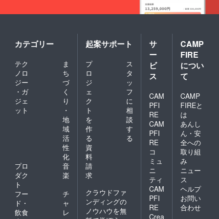
カテゴリー
起案サポート
サ
CAMP
ー
FIRE
テク
ま
プ
ス
ビ
につい
ノロ
ち
ロ
タ
ス
て
ジー
づ
ジ
ッ
・ガ
く
ェ
フ
CAM
CAMP
ジェ
り
ク
に
PFI
FIREと
ット
・
ト
相
RE
は
地
を
談
CAM
あんし
域
作
す
PFI
ん・安
活
る
る
RE
全への
性
資
コ
取り組
化
料
ミュ
み
プロ
音
請
ニ
ニュー
ダク
楽
求
ティ
ス
ト
CAM
ヘルプ
クラウドファ
フー
チ
PFI
お問い
ンディングの
ド・
ャ
RE
合わせ
ノウハウを無
飲食
レ
Crea