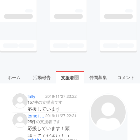
ホーム
活動報告
仲間募集
コメント
支援者
20
fally
2019/11/27 23:22
157件
の支援者です
応援しています
tomo1104
2019/11/27 22:31
25件
の支援者です
応援しています！頑
張ってください！コス
2019/11/27 22:09