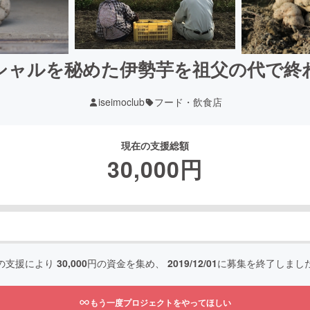
シャルを秘めた伊勢芋を祖父の代で終
iseimoclub
フード・飲食店
現在の支援総額
30,000
円
の支援により
30,000
円の資金を集め、
2019/12/01
に募集を終了しまし
もう一度プロジェクトをやってほしい