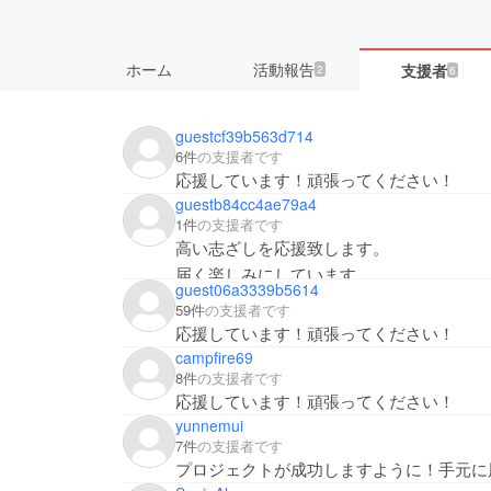
ホーム
活動報告
支援者
2
6
guestcf39b563d714
6件
の支援者です
応援しています！頑張ってください！
guestb84cc4ae79a4
1件
の支援者です
高い志ざしを応援致します。
届く楽しみにしています。
guest06a3339b5614
59件
の支援者です
応援しています！頑張ってください！
campfire69
8件
の支援者です
応援しています！頑張ってください！
yunnemui
7件
の支援者です
プロジェクトが成功しますように！手元に