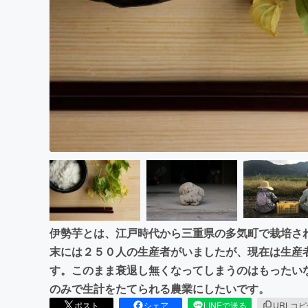
まちづくり・地域活性化
伊勢芋とは、江戸時代から三重県の多気町で栽培さ
末には２５０人の生産者がいましたが、現在は生産
す。このまま衰退し無くなってしまうのはもったい
のみで生計をたてられる農業にしたいです。
ポスト
シェア
LINEで送る
URLコ