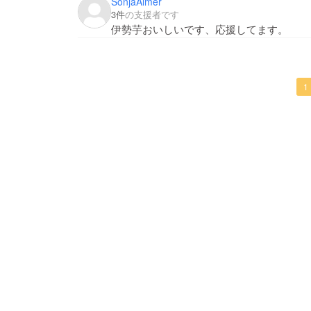
SonjaAlmer
3件
の支援者です
伊勢芋おいしいです、応援してます。
1