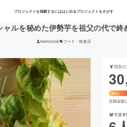
プロジェクトを掲載するには
はじめる
プロジェクトをさがす
シャルを秘めた伊勢芋を祖父の代で終
iseimoclub
フード・飲食店
注目のリターン
注目の新着プロジェクト
募集終了が近いプロジェクト
も
現在の
音楽
舞台・パフォーマンス
30
ゲーム・サービス開発
フード・飲食店
30%
書籍・雑誌出版
アニメ・漫画
目標金額は1
支援者
チャレンジ
ビューティー・ヘルスケ
6