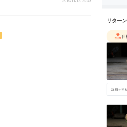
2019/11/13 23:39
ち上げま
そこでま
の1つと
リターン
い）事に
剥きやす
わって頂
目
詳細を見