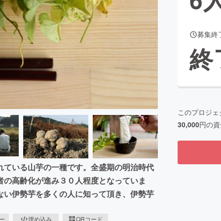
募集終
CAMPFIRE for Social Good
CAMPFIRE Creation
終
CAMPFIREふるさと納税
machi-ya
コミュニティ
このプロジェ
30,000
円の資
れている山芋の一種です。全盛期の明治時代
者の高齢化が進み３０人程度となっていま
ない伊勢芋を多くの人に知って頂き、伊勢芋
ピー
埋め込み
QRコード