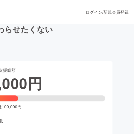
ログイン
/
新規会員登録
わらせたくない
うすぐ公開されます
支援総額
プロダクト
,000
円
ファッション
スポーツ
00,000円
数
ア
ソーシャルグッド
人