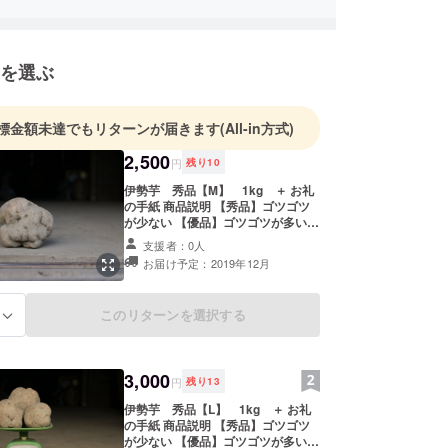
した。
ずは、伊勢芋の知名度が低く一般に需要がない原因
して、調理がしづらい（ゴツゴツしていて剥きにく
を選ぶ
着目し、芋自体の形状をなめらかで出来るだけ皮を
いようなものに改良し、より多くの皆様に手軽に味
きたいと思います。
標金額未達でもリターンが届きます
(All-in方式)
2,500
円
残り
10
伊勢芋 秀品【M】 1kg ＋ お礼
の手紙 商品説明 【秀品】ゴツゴツ
が少ない 【優品】ゴツゴツが多い
【L】 250g以上 【M】 200〜
支援者：0人
249g 【S】 120〜199g ※小さくゴ
お届け予定：2019年12月
ツゴツした伊勢芋は剥きにくく、伊
勢芋の良さを知って頂くためにも秀
品の【M】【L】しかご紹介いたし
このリターンを選択する
る
ません。 ※いずれも送料込みの値段
となっておりますが、海外への発送
はできかねます。何卒ご了承下さ
い。 ※伊勢芋をお届けする際には、
3,000
おが屑の中に伊勢芋を入れてお届け
円
残り
13
するので、伊勢芋がいたむ事はほと
伊勢芋 秀品【L】 1kg ＋ お礼
んどありません。 保存方法 直射日
の手紙 商品説明 【秀品】ゴツゴツ
光、高温多湿を避けて保存してくだ
が少ない 【優品】ゴツゴツが多い
さい。新聞紙などにくるんで冷暗所