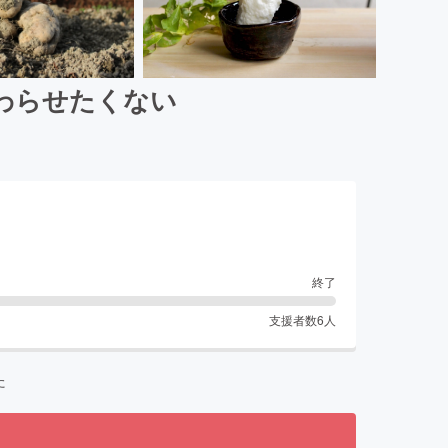
わらせたくない
終了
支援者数
6
人
た