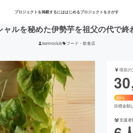
プロジェクトを掲載するには
はじめる
プロジェクトをさがす
シャルを秘めた伊勢芋を祖父の代で終
iseimoclub
フード・飲食店
注目のリターン
注目の新着プロジェクト
募集終了が近いプロジェクト
も
現在の
音楽
舞台・パフォーマンス
30
ゲーム・サービス開発
フード・飲食店
30%
書籍・雑誌出版
アニメ・漫画
目標金額は1
支援者
チャレンジ
ビューティー・ヘルスケ
6