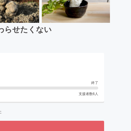
わらせたくない
終了
支援者数
6
人
た