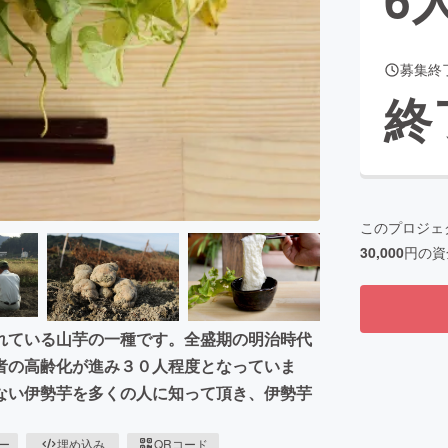
募集終
CAMPFIRE for Social Good
CAMPFIRE Creation
終
CAMPFIREふるさと納税
machi-ya
コミュニティ
このプロジェ
30,000
円の資
れている山芋の一種です。全盛期の明治時代
者の高齢化が進み３０人程度となっていま
ない伊勢芋を多くの人に知って頂き、伊勢芋
ピー
埋め込み
QRコード