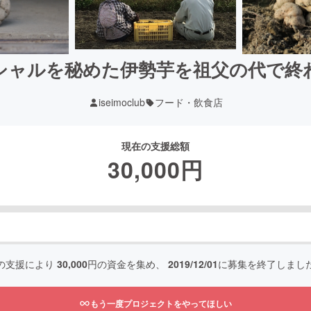
シャルを秘めた伊勢芋を祖父の代で終
iseimoclub
フード・飲食店
現在の支援総額
30,000
円
の支援により
30,000
円の資金を集め、
2019/12/01
に募集を終了しまし
もう一度プロジェクトをやってほしい