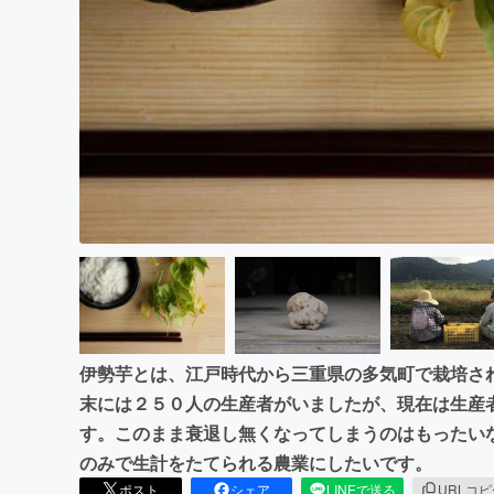
まちづくり・地域活性化
伊勢芋とは、江戸時代から三重県の多気町で栽培さ
末には２５０人の生産者がいましたが、現在は生産
す。このまま衰退し無くなってしまうのはもったい
のみで生計をたてられる農業にしたいです。
ポスト
シェア
LINEで送る
URLコ