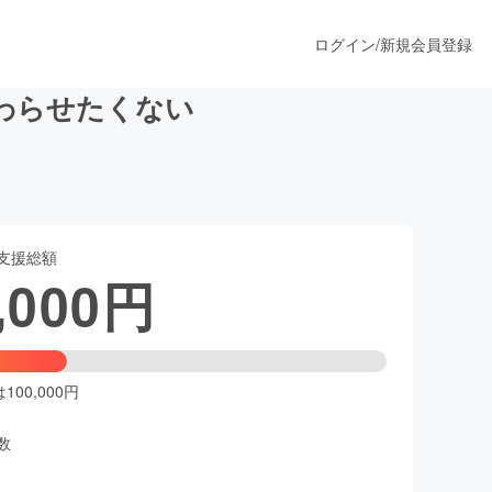
ログイン
/
新規会員登録
わらせたくない
うすぐ公開されます
支援総額
プロダクト
,000
円
ファッション
スポーツ
00,000円
数
ア
ソーシャルグッド
人