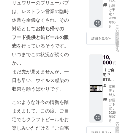
での使
リュワリーのブリューパブ
SHARK
の飲み
用に限
お届
会員証
放題チ
り期限
け予
は、レストラン営業の臨時
(2021年
ケット
定：
なし お
3月末ま
2020
は、気
休業を余儀なくされ、その
披露目
年05
で有効)
仙沼お
会イベ
こ
月
（ BTB
対応として
お持ち帰りの
披露目
の
ントに
リ
TAP
会のみ
タ
ついて
ー
フード提供と缶ビールの販
ROOM
で使用
ン
◆ 日
詳細を見る
を
でのお
可能で
選
程：
売
を行っているそうです。
択
会計
す。 オ
す
2020年
る
10% off
リジナ
5月頃を
いつまでこの状況が続くの
10,
） ・オ
ルグラ
予定 ◆
リジナ
000
スはお
場所：
か…
円
ルTシャ
披露目
都市圏
《 ご自
ツ（非
まだ先が見えませんが、一
会当日
（仙
宅で
売品）x
にお渡
台、東
BTBの
日も早い、ウイルス感染の
1枚 ・
しいた
京、名
ビール
ロゴ入
しま
古屋、
支援
収束を願うばかりです。
で乾杯
りオリ
す。 お
京都を
者：
コース
ジナル
披露目
86人
予定）
》 ・缶
グラス
会イベ
のビア
お届
このような昨今の情勢を踏
ビール
x 1個 ・
ントに
け予
バー
x ６缶
オリジ
定：
ついて
（別途
まえまして、この度、ご自
・ロゴ
2020
ナル
◆ 日
お知ら
年07
入りオ
コース
程：
宅でもクラフトビールをお
せいた
こ
月
リジナ
ター x 2
の
2020年
しま
リ
ルグラ
楽しみいただける『ご自宅
枚 ・ロ
タ
4月29日
す。）
ー
ス x １
ゴス
ン
◆ 場
詳細を見る