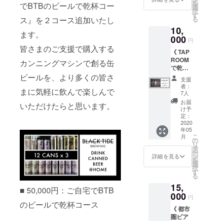
※イベン
を
でBTBのビールで乾杯コー
個 ・オ
テッ
選
所：
ト会場
択
リジナ
カー x 1
す
BLACK
への交
る
ス』を２コース追加いたし
ルコー
枚 ※年
TIDE
通費や
10,
スター
５回
BREWI
滞在費
ます。
x 2枚 ・
000
ファン
NG TAP
は自己
円
ロゴス
クラブ
ROOM
皆さまのご支援で購入する
負担で
《 TAP
テッ
限定
※イベン
お願い
ROOM
カー x 1
パー
カンニングマシンで創る缶
ト会場
いたし
で乾杯
枚 出来
ティー
への交
ます。
コース
ビールを、より多くの皆さ
立ての
開催！
通費や
支援
》 ・オ
缶ビー
オリジ
滞在費
者：
まに気軽に飲んで楽しんで
リジナ
ル６缶
ナルグ
7人
は自己
ルコー
セット
ラス持
負担で
お届
いただけたらと思います。
スター
をクー
参で
け予
お願い
× 2枚 ・
ル便で
定：
シーズ
いたし
ロゴス
2020
お送り
ナブル
ます。
年05
テッ
しま
ビール
こ
月
カー x 1
す！！
の
を一杯
リ
枚 ・ビ
※2020
タ
提供！
ー
アチ
年夏頃
ン
※Tシャ
詳細を見る
を
ケット
発送予
選
ツは非
択
× ５枚
定
す
売品の
る
・オリ
グリー
15,
ジナルT
ンロゴ
■ 50,000円：ご自宅でBTB
シャツ
000
のもの
円
× １枚
のビールで乾杯コース
になり
《 都市
（ライ
ます。
圏ビア
トグ
サイズ