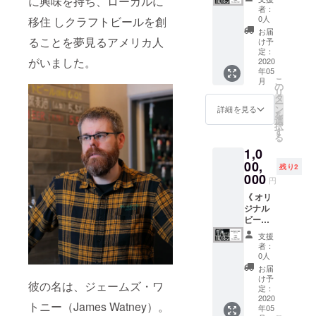
に興味を持ち、ローカルに
段：
なりま
ラス、
（非売
体験
者：
2020年
す。 ※
コース
品）x 1
コース
0人
移住 しクラフトビールを創
12月中
各種サ
ター、
枚 ・オ
〜10HL
お届
頃発送
イズ、
缶ビー
リジナ
樽詰め
ることを夢見るアメリカ人
け予
予定 ※
カラー
ルは御
ルパー
のみ〜
定：
がいました。
缶ビー
をご選
来店当
カー x 1
》 ・オ
2020
年05
ル第６
択くだ
日にお
枚
リジナ
こ
月
段：
さい。
渡しし
（パー
ルビー
の
リ
2021年
ます。
プル or
ル仕込
タ
ー
3月中頃
※缶製造
チャ
み体験
ン
詳細を見る
を
発送予
前にお
コー
チケッ
選
択
定 ※缶
越しの
ル） ・
ト × 1枚
す
る
ビール
場合
オリジ
・仕込
1,0
第７
は、缶
ナル
み後の
段：
ビール
キャッ
TAP
00,
残り2
2021年
は後日
プ x 1個
ROOM
000
円
7月中頃
送付と
（グ
ビール
発送予
なりま
レー or
飲み放
《 オリ
定 ※T
す ※御
ブラッ
題チ
ジナル
シャツ
来店日
ク or グ
ケット
ビール
は非売
時は別
リー
× 御来
仕込み
支援
品のグ
途ご相
ン） ・
店人数
体験
者：
リーン
談願い
ロゴ入
分 ・仕
コース
0人
ロゴの
ます。
りオリ
込み
〜10HL
お届
ものに
※TAP
ジナル
ビール
樽詰め
け予
彼の名は、ジェームズ・ワ
なりま
ROOM
グラス
300Lま
のみ〜
定：
す。 サ
までの
x 1個 ・
で無料
》 ・オ
2020
トニー（James Watney）。
年05
イズを
交通
オリジ
でご提
リジナ