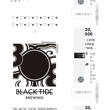
年05
付
x 2枚 ・
こ
月
（夏、
ロゴス
の
リ
冬：計
テッ
タ
ー
２回）
カー x 1
ン
詳細を見る
を
・ロゴ
▽▼▽▼▽▼▽▼▽▼▽▼
枚 本リ
選
択
入りオ
ターン
す
る
▽▼▽▼▽▼▽▼▽▼▽▼
リジナ
のビア
30,
ルグラ
チケッ
▽
ス x １
000
トは、
円
個 ・オ
お披露
《 BTB
リジナ
目会・
CREW
ルコー
BTB
"SHAR
スター
TAP
K" ３年
x 2枚 ・
ROOM
支援
継続加
ロゴス
にて使
者：
入コー
テッ
用可能
6人
ス 》 ・
カー x 1
です。
お届
SHARK
枚 ・オ
※BTB
け予
会員証
リジナ
定：
TAP
(2023年
2020
ルTシャ
ROOM
年05
3月末ま
ツ （非
での使
こ
月
で有効)
売品）x
の
用に限
リ
（ BTB
1枚 出
タ
り期限
ー
TAP
来立て
ン
なし お
詳細を見る
を
ROOM
の缶
選
披露目
択
でのお
ビール
す
会イベ
る
会計
６缶
ントに
30,
10% off
セット
ついて
『BLACK TIDE BREWING