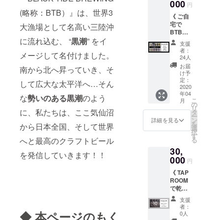
） ・オ
000
をクー
◆ 日
円
リジナ
ル便で
程：
(略称：BTB）』は、世界3
《 ご自
ルTシャ
お送り
2020年
宅で
ツ（非
大漁場として名高い三陸沖
しま
5月頃を
BTBの
売品）x
す！！
予定 ◆
ビール
に流れ込む、 “
黒潮
” をイ
1枚 ・
※Tシャ
場所：
支援
で乾杯
オリジ
ツ、グ
都市圏
者：
メージして名付けました。
コース
ナル
ラスは
24人
（仙
》 ・缶
パー
2020年
台、東
お届
南から北へ昇っていき、そ
ビール
カー x 1
春頃発
け予
京、名
x ６
枚
定：
送予定
古屋、
して広大な太平洋へ…そん
缶 ３
2020
（パー
※缶ビー
京都を
年04
回送付
プル or
ル第１
な
勢いのある黒潮
のよう
予定）
こ
月
（夏、
チャ
の
段：
のビア
リ
秋、
に、私たちは、ここ気仙沼
コー
タ
2020年
バー
ー
冬：計
ル） ・
ン
夏頃発
詳細を見る
（別途
を
から日本全国、そして世界
３回）
ロゴ入
選
送予定
お知ら
択
・ロゴ
りオリ
す
※缶ビー
せいた
る
へと最高のクラフトビール
入りオ
ジナル
ル第２
しま
30,
リジナ
グラス
段：
す。）
を発信していきます！！
ルグラ
000
x 1個 ・
2020年
※イベン
円
ス x １
オリジ
冬頃発
ト会場
《 TAP
個 ・オ
ナル
送予定
への交
ROOM
リジナ
コース
※Tシャ
通費や
で乾杯
ルコー
ター x 2
ツは非
滞在費
コース
スター
枚 ・ロ
売品の
は自己
支援
》 ・オ
x 2枚 ・
ゴス
グリー
者：
負担で
リジナ
ロゴス
◆ 本ページのもく
テッ
0人
ンロゴ
お願い
ルコー