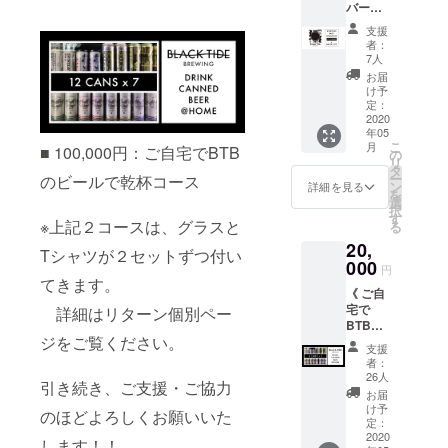
バーお
レー or
をご選
披露目
ライト
択くだ
支援
会へご
ブ
さい。
者：
招待 》
ルー）
7人
・お披
※ビアチ
お届
露目会
ケット
け予
用ビア
はBTB
定：
チケッ
2020
TAP
年05
ト
ROOM
こ
月
■ 100,000円：ご自宅でBTB
（ハー
でのみ
の
リ
フパイ
使用可
タ
ー
のビールで乾杯コース
ント相
能で
ン
詳細を見る
を
当） ×
す。
選
択
４枚 ・
（期限
す
※上記２コースは、グラスと
る
ロゴ入
なし）
20,
りオリ
Tシャツが２セットずつ付い
ジナル
000
円
グラス
てきます。
《 ご自
x １個
宅で
・オリ
詳細はリターン個別ペー
BTBの
ジナルT
ジをご覧ください。
ビール
シャツ
支援
で乾杯
（非売
者：
コース
品）x 1
26人
引き続き、ご支援・ご協力
》 ・缶
枚 ・オ
お届
ビール
リジナ
け予
のほどよろしくお願いいた
x ６缶
ルコー
定：
２回送
2020
スター
します！！