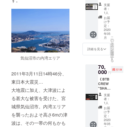
す。
ンロゴ
ビール
コース
ン） ・
くださ
のもの
支援
で乾杯
ター x 2
ロゴ入
い。
者：
になり
コース
枚 ・ロ
りオリ
1人
ます。
》 ・缶
ゴス
ジナル
お届
サイズ
ビール
テッ
グラス
け予
をご選
x 12
カー x 1
定：
x 1個 ・
択くだ
缶 3回
2020
枚 ・缶
オリジ
さい。
年05
送付
ビール
ナル
こ
月
（夏、
x ６缶
の
コース
リ
秋、
２回送
タ
ター x 2
ー
冬：計
付（夏
ン
枚 ・ロ
詳細を見る
を
３回）
と冬：
選
ゴス
択
・ロゴ
計二
気仙沼市の内湾エリア
す
テッ
る
入りオ
回） ※
カー x 1
70,
リジナ
飲み放
枚 ※年
残り19
ルグラ
000
題チ
５回
円
2011年3月11日14時46分、
ス x 2個
ケット
ファン
《 BTB
・オリ
は１枚
クラブ
東日本大震災…
CREW
ジナル
で１名
限定
"SHAR
コース
様分で
大地震に加え、大津波によ
パー
K" ５年
ター x 4
すので
ティー
支援
継続加
る甚大な被害を受けた、宮
枚 ・ロ
ご了承
開催！
者：
入コー
ゴス
くださ
1人
オリジ
城県気仙沼市。内湾エリア
ス + α
テッ
い。 ※
ナルグ
お届
》 ・
カー x 2
缶ビー
け予
ラス持
を襲ったおよそ高さ6mの津
SHARK
枚 ・オ
定：
ル第１
参で
会員証
2020
リジナ
段：
シーズ
波は、その一帯の何もかも
年05
（ BTB
ルTシャ
2020年
ナブル