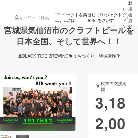
新
ロ
規
グ
会
プロジェクトを掲
はじ
プロジェクト
/
載するには
める
をさがす
イ
員
ン
登
宮城県気仙沼市のクラフトビールを
録
日本全国、そして世界へ！！
人気のプロ
注目のリ
注目の新着プロ
募集終了が近いプ
もうすぐ公開
BLACK TIDE BREWING
まちづくり・地域活性化
ジェクト
ターン
ジェクト
ロジェクト
されます
アート・写真
音楽
現在の支援総
額
3,18
テクノロジー・ガジェット
ゲーム・サ
2,00
映像・映画
書籍・雑誌
ビジネス・起業
チャレンジ