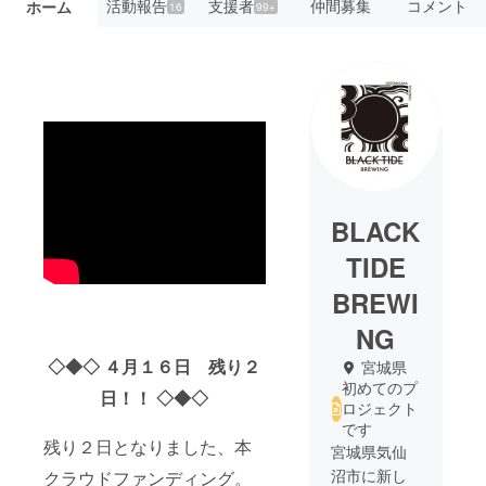
活動報告
支援者
仲間募集
コメント
ホーム
16
99+
BLACK
TIDE
BREWI
NG
◇◆◇ ４月１６日 残り２
宮城県
初めてのプ
日！！ ◇◆◇
ロジェクト
です
残り２日となりました、本
宮城県気仙
沼市に新し
クラウドファンディング。