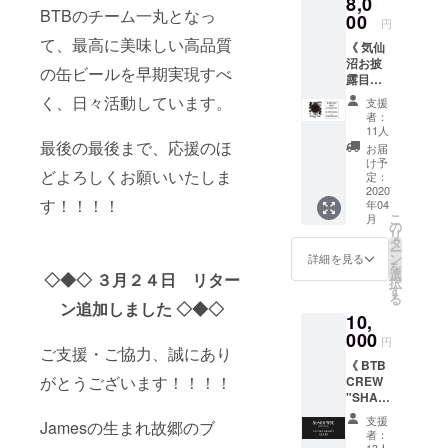
8,0
りオリ
開催！
BTBのチーム一丸となっ
ジナル
00
オリジ
円
グラス
ナルグ
て、最高に美味しい高品質
《 気仙
x １個
ラス持
沼お披
・オリ
参で
の缶ビールを早期実現すべ
露目会
ジナル
シーズ
へご招
コース
ナブル
く、日々活動しています。
支援
待 》 ・
ター x 2
ビール
者：
お披露
枚 ・ロ
を一杯
11人
目会用
ゴス
最後の最後まで、応援のほ
提供！
お届
特別飲
テッ
け予
どよろしくお願いいたしま
み放題
カー x 1
定：
チケッ
2020
枚 本リ
す！！！！
年04
ト ・ロ
ターン
こ
月
ゴ入り
のビア
の
リ
オリジ
チケッ
タ
ー
ナルグ
トは、
ン
詳細を見る
を
ラス x
お披露
選
◇◆◇ ３月２４日 リター
択
１個 ・
目会・
す
る
オリジ
BTB
ン追加しました ◇◆◇
10,
ナル
TAP
コース
000
ROOM
円
ター x 2
ご支援・ご協力、誠にあり
にて使
《 BTB
枚 ・ロ
用可能
がとうございます！！！！
CREW
ゴス
です。
"SHAR
テッ
※BTB
K" 加入
カー x 1
TAP
支援
Jamesの生まれ故郷のブ
コース
枚 本リ
ROOM
者：
》 ・
ターン
13人