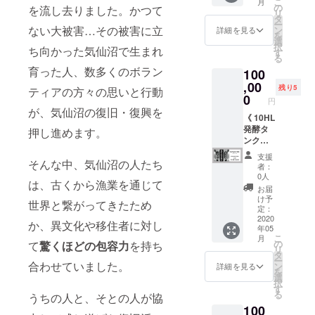
こ
月
TAP
ツ（非
の
夏頃発
を流し去りました。かつて
ビール
リ
ROOM
売品）x
タ
送予定
を一杯
ー
でのお
2枚 出
ない大被害…その被害に立
ン
※缶ビー
詳細を見る
提供！
を
会計
来立て
選
ル第２
※継続加
択
ち向かった気仙沼で生まれ
10% off
の缶
す
段：
入期間
る
） ・オ
ビール
2020年
中は毎
育った人、数多くのボラン
100
リジナ
12缶
冬頃発
年、会
ルTシャ
,00
セット
送予定
員証とT
残り5
ティアの方々の思いと行動
ツ（非
をクー
0
※Tシャ
シャツ
円
売品）x
ル便で
ツは非
をお送
が、気仙沼の復旧・復興を
1枚 ・
《 10HL
お送り
売品の
りしま
オリジ
発酵タ
しま
押し進めます。
グリー
す。 ※T
ナル
ンクに
す！！
ンロゴ
シャツ
パー
あなた
※Tシャ
のもの
は非売
支援
カー x 1
のお名
そんな中、気仙沼の人たち
ツ、グ
になり
品のグ
者：
枚
前を貼
ラスは
ます。
0人
リーン
は、古くから漁業を通じて
（パー
ります
2020年
サイズ
ロゴの
お届
プル or
コース
春頃発
をご選
け予
ものに
世界と繋がってきたため
チャ
》 ・
送予定
定：
択くだ
なりま
コー
10HL発
2020
※缶ビー
さい。
す。 サ
か、異文化や移住者に対し
年05
ル） ・
酵タン
ル第１
イズを
こ
月
オリジ
クにお
段：
の
て
驚くほどの包容力
を持ち
ご選択
リ
ナル
名前
2020年
タ
くださ
ー
キャッ
シール
合わせていました。
夏頃発
ン
詳細を見る
い。
を
プ x 1個
を貼る
送予定
選
択
（グ
権利 ・
※缶ビー
す
る
うちの人と、そとの人が協
レー or
オリジ
ル第２
100
ブラッ
ナルT
段：