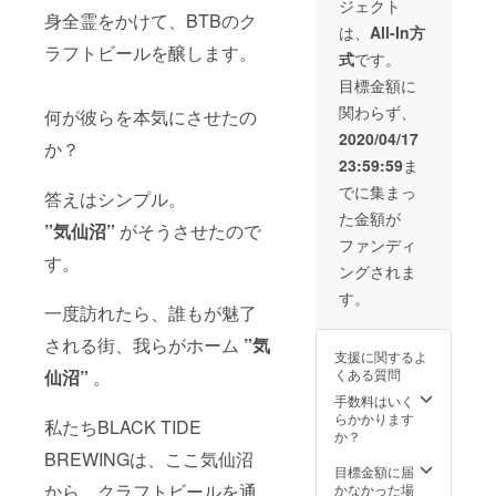
ジェクト
す。 ※
カー ×
分 ・オ
TAP
身全霊をかけて、BTBのク
各種サ
御来店
リジナ
ROOM
は、
All-In方
イズ、
人数分
ルパー
ビール
ラフトビールを醸します。
式
です。
カラー
※仕込み
カー ×
飲み放
をご選
体験人
御来店
題チ
目標金額に
択くだ
数は最
人数分
ケット
関わらず、
さい。
大１０
・ロゴ
× 御来
何が彼らを本気にさせたの
名様ま
入りオ
店人数
2020/04/17
か？
でとさ
リジナ
分 ・仕
23:59:59
ま
せてい
ルグラ
込み
ただき
ス × 御
ビール
でに集まっ
答えはシンプル。
ます。
来店人
1400L
た金額が
※飲み放
数分 ・
まで無
”気仙沼”
がそうさせたので
題時間
オリジ
料でご
ファンディ
は２時
ナル
提供 (樽
す。
ングされま
間とさ
コース
詰め、
せてい
ター ×
缶詰め
す。
ただき
御来店
対応) ・
一度訪れたら、誰もが魅了
ます。
人数分
オリジ
される街、我らがホーム
”気
※Tシャ
・ロゴ
ナルT
支援に関するよ
ツ、
ステッ
シャツ
くある質問
仙沼”
。
パー
カー ×
× 御来
カー、
御来店
店人数
手数料はいく
グラ
人数分
分 ・オ
らかかります
私たちBLACK TIDE
ス、
※仕込み
リジナ
か？
コース
体験人
ルパー
BREWINGは、ここ気仙沼
ターは
数は最
カー ×
目標金額に届
御来店
大１０
御来店
から、クラフトビールを通
かなかった場