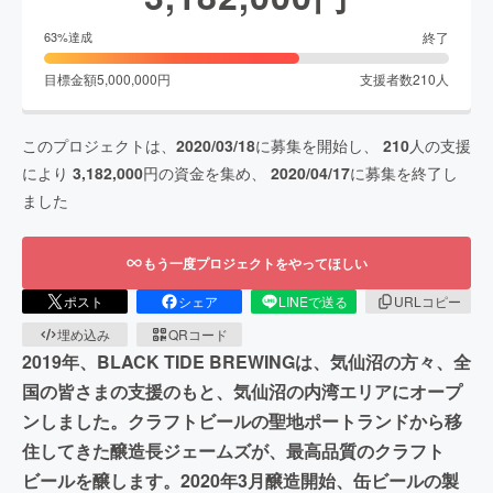
終了
63
%達成
目標金額
5,000,000
円
支援者数
210
人
このプロジェクトは、
2020/03/18
に募集を開始し、
210
人の支援
により
3,182,000
円の資金を集め、
2020/04/17
に募集を終了し
ました
もう一度プロジェクトをやってほしい
ポスト
シェア
LINEで送る
URLコピー
埋め込み
QRコード
2019年、BLACK TIDE BREWINGは、気仙沼の方々、全
国の皆さまの支援のもと、気仙沼の内湾エリアにオープ
ンしました。クラフトビールの聖地ポートランドから移
住してきた醸造長ジェームズが、最高品質のクラフト
ビールを醸します。2020年3月醸造開始、缶ビールの製