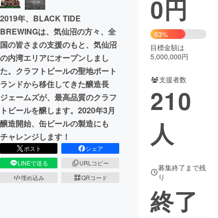
0
円
2019年、BLACK TIDE
まちづくり・地域活性化
BREWINGは、気仙沼の方々、全
63%
国の皆さまの支援のもと、気仙沼
目標金額は
CAMPFIRE for Social Good
CAMPFIRE Creation
5,000,000円
の内湾エリアにオープンしまし
CAMPFIREふるさと納税
machi-ya
コミュニティ
た。クラフトビールの聖地ポート
支援者数
ランドから移住してきた醸造長
210
ジェームズが、最高品質のクラフ
トビールを醸します。2020年3月
人
醸造開始、缶ビールの製造にも
チャレンジします！
ポスト
シェア
LINEで送る
URLコピー
募集終了まで残
り
埋め込み
QRコード
終了