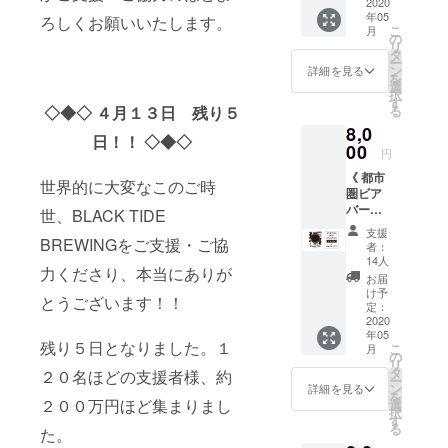
3月末ま
2020
年05
で有効)
ろしくお願いいたします。
こ
月
（ BTB
の
リ
TAP
タ
ー
ROOM
ン
詳細を見る
を
でのお
選
択
会計5%
す
る
◇◆◇ ４月１３日 残り５
off ） ・
8,0
ロゴ入
日！！ ◇◆◇
りオリ
00
円
ジナル
《 都市
グラス
世界的に大変なこのご時
圏ビア
x 1個 ・
バーお
オリジ
世、BLACK TIDE
披露目
ナル
支援
会へご
BREWINGをご支援・ご協
コース
者：
招待 》
ター x 2
14人
力くださり、本当にありが
・お披
枚 ・ロ
お届
露目会
ゴス
け予
とうございます！！
用ビア
テッ
定：
チケッ
2020
カー 1
年05
ト
枚 ※年
残り５日となりました。１
こ
月
（ハー
５回
の
リ
フパイ
ファン
タ
２０名ほどの支援者様、約
ー
ント相
クラブ
ン
詳細を見る
を
当） ×
限定
２００万円ほど集まりまし
選
択
２枚 ・
パー
す
る
た。
ロゴ入
ティー