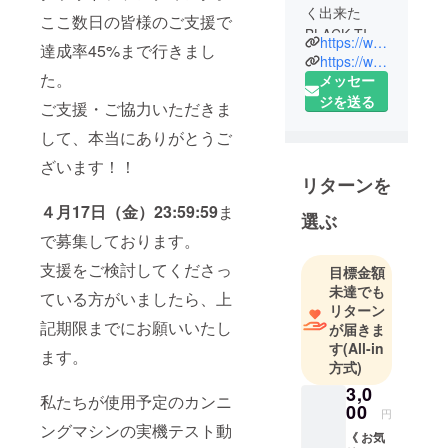
く出来た
ここ数日の皆様のご支援で
BLACK TIDE
https://www.facebook.com/BlackTideBrewing/
達成率45%まで行きまし
BREWINGで
https://www.instagram.com/blacktidebrewing/
た。
す！！
メッセー
ポートラン
ジを送る
ご支援・ご協力いただきま
ドの
して、本当にありがとうご
Culmination
ざいます！！
Brewing、三
リターンを
重県の伊勢
４月17日（金）23:59:59
ま
角屋麦酒で
選ぶ
トレーニン
で募集しております。
グしてきた
支援をご検討してくださっ
目標金額
アメリカ出
未達でも
ている方がいましたら、上
身醸造家
リターン
James
記期限までにお願いいたし
が届きま
Watneyが気
す
(All-in
ます。
仙沼に移住
方式)
し、最高の
3,0
私たちが使用予定のカンニ
クラフト
00
円
ングマシンの実機テスト動
ビールを醸
《 お気