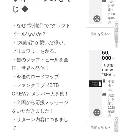
テッ
カー x 1
のもの
お届
いたし
スター
カー x 1
枚 ※年
け予
になり
じ ◆
ます。
× 2枚 ・
枚 ・オ
定：
５回
ます。
※Tシャ
ロゴス
2020
リジナ
ファン
サイズ
ツは非
年05
テッ
ルTシャ
クラブ
をご選
売品の
こ
月
カー x 1
ツ（非
の
限定
・なぜ ”気仙沼”で ”クラフト
択くだ
グリー
リ
枚 ・ビ
売品）x
タ
パー
さい。
ンロゴ
ー
アチ
ビール”なのか？
1枚 ・
ン
ティー
詳細を見る
のもの
を
ケット
オリジ
選
開催！
になり
択
・”気仙沼” が繋いだ縁が、
× １０
ナル
す
オリジ
ます。
る
枚 ・オ
パー
ナルグ
サイズ
ブリュワリーを創る。
50,
リジナ
カー x 1
ラス持
をご選
ルTシャ
000
枚
参で
円
択くだ
・缶のクラフトビールを全
ツ × １
（パー
シーズ
さい。
《 BTB
枚 （ラ
プル or
ナブル
国、世界へ発信！
CREW
イトグ
チャ
ビール
"SHAR
レー or
コー
・今後のロードマップ
を一杯
K" ５年
ライト
ル） 出
提供！
支援
継続加
・ファンクラブ《BTB
ブ
来立て
※継続加
者：
入コー
ルー）
の缶
0人
入期間
CREW》メンバー大募集！
ス 》 ・
・オリ
ビール
中は毎
お届
SHARK
ジナル
６缶
け予
年、会
・全国から応援メッセージ
会員証
トート
定：
セット
員証とT
(2025年
2020
バッグ
をクー
シャツ
をいただきました！
年05
3月末ま
× 1個
ル便で
をお送
こ
月
で有効)
（ベー
の
お送り
・リターン内容につきまし
りしま
リ
（ BTB
ジュ or
タ
しま
す。 ※T
ー
TAP
ネイ
て
ン
す！！
詳細を見る
シャツ
を
ROOM
ビー）