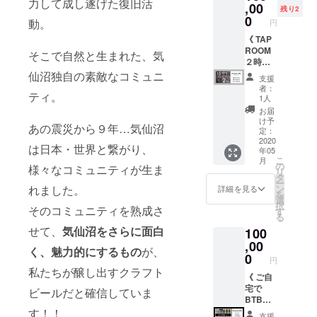
力して成し遂げた復旧活
ク or グ
シャツ
,00
2020年
残り2
リー
（非売
秋頃発
0
動。
円
ン） ・”
品） x 1
送予定
ファン
枚 ・オ
《 TAP
※缶ビー
クラブ
リジナ
ROOM
ル第３
そこで自然と生まれた、気
限定
ルパー
２時間
段：
パー
カー x 1
貸切
2020年
仙沼独自の素敵なコミュニ
支援
ティー
枚
コース
冬頃発
者：
ティ。
飲み放
（パー
》 ・
送予定
1人
題 ”（年
プル or
TAP
※Tシャ
お届
１回）
チャ
ROOM
ツは非
け予
あの震災から９年…気仙沼
・ロゴ
コー
２時間
売品の
定：
入りオ
ル） ・
貸切＆
2020
グリー
は日本・世界と繋がり、
年05
リジナ
オリジ
飲み放
ンロゴ
こ
月
ルグラ
ナル
題チ
のもの
の
様々なコミュニティが生ま
リ
ス x 1個
キャッ
ケット
になり
タ
ー
・オリ
プ x 1個
（１０
ます。
ン
れました。
詳細を見る
を
ジナル
（グ
名様ま
サイズ
選
択
コース
レー or
で） ・
そのコミュニティを熟成さ
をご選
す
る
ター x 2
ブラッ
オリジ
択くだ
せて、
気仙沼をさらに面白
100
枚 ・ロ
ク or グ
ナルT
さい。
ゴス
リー
シャツ
,00
く、魅力的にするもの
が、
テッ
ン） ・
× 御来
0
円
カー x 1
ロゴ入
店人数
私たちが醸し出すクラフト
枚 ・缶
りオリ
分 ・ロ
《 ご自
ビール
ジナル
ゴ入り
宅で
ビールだと確信していま
x ６
グラス
オリジ
BTBの
缶 ３
x 1個 ・
ナルグ
ビール
す！！
支援