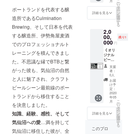
こ
月
ご選択
費・宿
ナル
供（樽
ルビー
の
リ
くださ
泊費は
コース
のみ）
ル仕込
タ
ポートランドを代表する醸
ー
い。
ご負担
ター x 2
・オリ
み体験
ン
詳細を見る
を
いただ
枚 ・ロ
ジナルT
チケッ
選
造所であるCulmination
択
きます
ゴス
シャツ
ト × 1枚
す
る
ようお
テッ
× 御来
・仕込
Brewing、そして日本を代表
2,0
願いい
カー x 1
店人数
み後の
する醸造所、伊勢角屋麦酒
たしま
枚 ・缶
分 ・オ
TAP
00,
残り1
す。
ビール
リジナ
ROOM
000
円
でのプロフェッショナルト
x ６缶
ルパー
ビール
（2020
カー ×
飲み放
《 オリ
レーニングを積んできまし
年夏,秋,
御来店
題チ
ジナル
冬,2021
人数分
ケット
ビール
た。不思議な縁でBTBと繋
年夏：
・ロゴ
× 御来
仕込み
支援
計４
入りオ
店人数
体験
がった彼も、気仙沼の自然
者：
回） ※
リジナ
分 ・仕
コース
0人
と人に魅了され、クラフト
お名前
ルグラ
込み
〜 20HL
お届
デザイ
ス × 御
ビール
仕込み
け予
ビールシーン最前線のポー
ンは別
来店人
700Lま
〜 》 ・
定：
途相
数分 ・
で無料
オリジ
2020
トランドから移住すること
年05
談。 ※T
オリジ
でご提
ナル
こ
月
シャツ
ナル
供（樽
ビール
の
を決意しました。
リ
は非売
コース
のみ）
仕込み
タ
ー
品のグ
ター ×
・オリ
体験チ
知識、経験、感性、そして
ン
詳細を見る
を
リーン
御来店
ジナルT
ケット
選
択
気仙沼への愛
…満を持して
ロゴの
人数分
シャツ
× 1枚 ・
す
る
ものに
・ロゴ
× 御来
仕込み
このプロ
気仙沼に移住した彼が、全
なりま
ステッ
店人数
後の