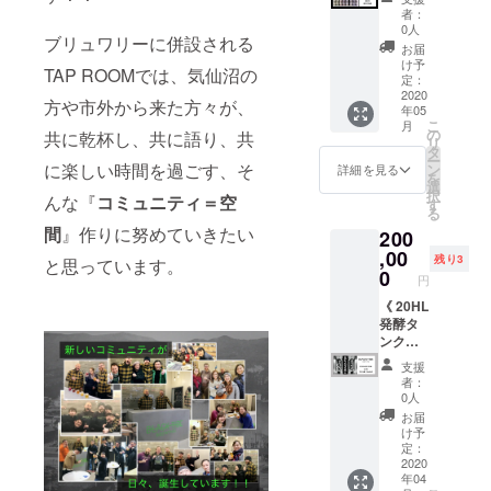
回送付
オリジ
ラス ×
で乾杯
者：
（夏、
ナル
御来店
コース
0人
ブリュワリーに併設される
秋、
コース
人数分
》 ・缶
お届
冬：計
ター x 2
・オリ
ビール
け予
TAP ROOMでは、気仙沼の
３回）
枚 ・ロ
ジナル
x 12
定：
※年５回
ゴス
コース
缶 ７
2020
方や市外から来た方々が、
年05
ファン
テッ
ター ×
回送付
こ
月
クラブ
カー x 1
御来店
（2020
の
共に乾杯し、共に語り、共
リ
限定
枚 ※お
人数分
年夏 x 2
タ
ー
パー
名前
・ロゴ
回、秋
に楽しい時間を過ごす、そ
ン
詳細を見る
を
ティー
シール
ステッ
x 2回、
選
択
んな『
コミュニティ＝空
開催！
デザイ
カー ×
冬 x 1
す
る
オリジ
ンは別
御来店
回
間
』作りに努めていきたい
200
ナルグ
途相
人数分
2021年
ラス持
談。 ※T
・お土
春 x 1
,00
残り3
と思っています。
参で
シャツ
産缶
回、夏
0
円
シーズ
は非売
ビール
x 1回：
ナブル
品のグ
2缶 × 御
計７
《 20HL
ビール
リーン
来店人
回） ・
発酵タ
を一杯
ロゴの
数分 ※T
ロゴ入
ンクに
提供！
ものに
シャ
りオリ
あなた
支援
さらに
なりま
ツ、グ
ジナル
のお名
者：
年１
す。 ※
ラス、
グラス
前を貼
0人
回、飲
各種サ
コース
x 2個 ・
ります
お届
み放題
イズ、
ター、
オリジ
コース
け予
特典つ
カラー
缶ビー
ナル
》 ・
定：
き！！
をご選
ルは御
コース
20HL発
2020
年04
※継続加
択くだ
来店当
ター x 4
酵タン