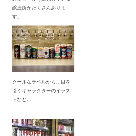
す。
量、レ
飲み放
醸造所がたくさんありま
（缶
シピは
題時間
ビール
別途ご
は３時
す。
不可）
相談願
間とさ
※醸造所
いま
せてい
までの
す。
ただき
交通
※700L
ます。
費・宿
以上お
※Tシャ
泊費は
求めの
ツ、グ
ご負担
方は、
ラス、
いただ
別途数
コース
きます
量、販
ターは
ようお
売価格
御来店
願いい
をご相
当日に
たしま
談願い
お渡し
す。
ます。
しま
※製品化
す。 ※
クールなラベルから…目を
は樽詰
仕込み
引くキャラクターのイラス
め対応
日、仕
のみと
込み数
トなど…
なりま
量、レ
す。
シピは
（缶
別途ご
ビール
相談願
不可）
いま
※醸造所
す。 ※
までの
製品化
交通
は樽詰