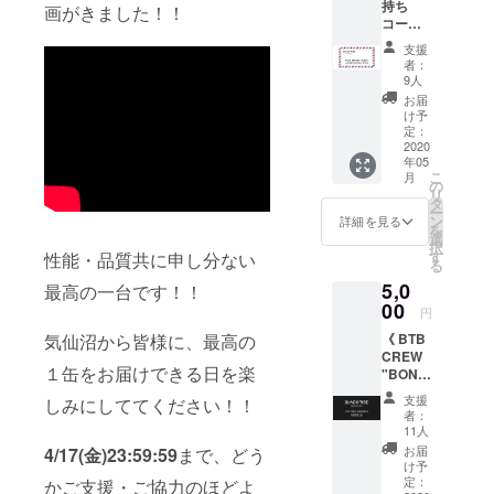
します。
持ち
画がきました！！
コース
缶ビール製
》 ・
支援
造にもチャ
James
者：
の感謝
レンジしま
9人
の手紙
お届
す！！
・オリ
け予
※2020年3
ジナル
定：
コース
2020
月、醸造開
年05
ター x 2
始予定
こ
月
枚
の
リ
タ
ー
ン
詳細を見る
を
選
択
す
性能・品質共に申し分ない
る
5,0
最高の一台です！！
00
円
《 BTB
気仙沼から皆様に、最高の
CREW
１缶をお届けできる日を楽
"BONIT
O" 加入
支援
しみにしててください！！
コース
者：
》 ・
11人
BONIT
お届
4/17(金)23:59:59
まで、どう
O会員証
け予
(2021年
定：
かご支援・ご協力のほどよ