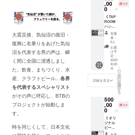
売品の
ようお
段：
リー
× 御来
,00
残り5
グリー
願いい
2020年
ン） ・
店人数
0
円
ンロゴ
たしま
7月末頃
ロゴ入
分 ・ロ
のもの
す。
発送予
りオリ
ゴ入り
《 TAP
になり
定 ※缶
ジナル
オリジ
ROOM
ます。
ビール
グラス
ナルグ
ハンド
サイズ
第２
x 1個 ・
ラス ×
ルに名
支援
大震災後、気仙沼の復旧・
をご選
段：
オリジ
御来店
前入れ
者：
択くだ
2020年
ナル
人数分
ます
0人
復興に名乗りをあげた気仙
さい。
8月末頃
コース
・オリ
コース
お届
発送予
ター x 3
ジナル
》 ・
沼を代表する男の声は、瞬
け予
定 ※缶
枚 ・ロ
コース
TAP
定：
く間に全国に浸透しまし
ビール
ゴス
ター ×
ROOM
2020
年05
第３
テッ
御来店
ハンド
こ
月
た。飲食、まちづくり、水
段：
カー x 1
人数分
ルにお
の
リ
2020年
枚 ※お
・ロゴ
名前を
タ
産、クラフトビール…
各界
ー
9月末頃
名前
ステッ
入れる
ン
詳細を見る
を
発送予
シール
カー ×
権利
選
を代表するスペシャリスト
択
定 ※缶
デザイ
御来店
→三年
す
る
ビール
ンは別
人数分
後、使
がその声に呼応し、BTBの
500
第４
途相
・お土
い込ん
段：
談。 ※T
産缶
だ後に
プロジェクトが始動しま
,00
残り3
2020年
シャツ
ビール
送付い
0
円
す。
10月末
は非売
2缶 × 御
たしま
頃発送
品のグ
来店人
す！！
《 オリ
予定 ※
リーン
数分 ※T
・オリ
ジナル
時を同じくして、日本文化
缶ビー
ロゴの
シャ
ジナルT
ビール
ル第５
ものに
ツ、グ
シャツ
仕込み
支援