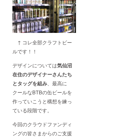
費・宿
め・缶
泊費は
詰めの
ご負担
両方に
いただ
対応い
きます
たしま
ようお
す。
願いい
（樽商
たしま
品、缶
↑ コレ全部クラフトビー
す。
商品の
両方を
ルです！！
お求め
の場合
は別途
デザインについては
気仙沼
ご相談
くださ
在住のデザイナーさんたち
い。）
※1400L
とタッグを組み
、最高に
以上お
求めの
クールなBTBの缶ビールを
方は、
作っていこうと構想を練っ
別途数
量、販
ている段階です。
売価格
をご相
談願い
今回のクラウドファンディ
ます。
※缶ビー
ングの皆さまからのご支援
ルのラ