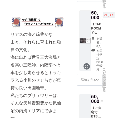
選
※Tシャ
は非売
択
でのお
・オリ
す
ツ、グ
品のグ
る
会計
ジナル
ラスは
リーン
50,
10% off
キャッ
2020年
ロゴの
残り20
） ・オ
000
プ × 1個
春頃発
ものに
円
リジナ
（グ
送予定
なりま
《 TAP
ルTシャ
レー or
※缶ビー
す。 サ
ROOM
ツ（非
ブラッ
ル第１
イズを
で１日
売品）x
ク or グ
リアスの海と緑豊かな
段：
ご選択
飲み放
1枚 ・
リー
2020年
くださ
支援
題コー
山々、それらに育まれた独
オリジ
ン） ※
夏頃発
者：
い。
ス 》 ・
ナル
ビアチ
0人
送予定
自の文化。
１日飲
パー
ケット
※缶ビー
お届
み放題
カー x 1
はBTB
け予
ル第２
海に出れば世界三大漁場と
チケッ
枚
定：
TAP
段：
ト × １
2020
（パー
ROOM
2020年
名高い三陸沖、内陸部へと
年05
枚 ・オ
プル or
でのみ
秋頃発
こ
月
リジナ
チャ
の
使用可
車を少し走らせるとキラキ
送予定
リ
ルTシャ
コー
タ
能で
※缶ビー
ー
ツ（非
ル） ・
ラ光る小川のせせらぎが気
ン
す。
詳細を見る
ル第３
を
売品）x
オリジ
選
（期限
段：
択
持ち良い田園地帯。
1枚 ・
ナル
す
なし）
2020年
る
ロゴ入
キャッ
※Tシャ
冬頃発
私たちのブリュワリーは、
50,
りオリ
プ x 1個
ツサイ
送予定
ジナル
000
（グ
ズ、各
※Tシャ
円
そんな天然資源豊かな気仙
グラス
レー or
種アイ
ツは非
《 ご自
x 1個 ・
ブラッ
テムカ
売品の
沼の内湾エリアにできま
宅で
オリジ
ク or グ
ラーを
グリー
BTBの
ナル
リー
お選び