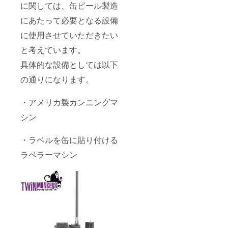
ベルデ
に関しては、缶ビール製造
ザイン
にあたって必要となる設備
も承り
ます。
に使用させていただきたい
※醸造所
までの
と考えています。
交通
費・宿
具体的な設備としては以下
泊費は
ご負担
の通りになります。
いただ
きます
・アメリカ製カンニングマ
ようお
願いい
シン
たしま
す。
・ラベルを缶に貼り付ける
ラベラーマシン