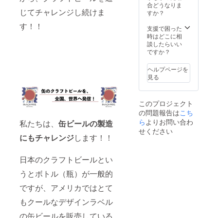
当日に
名様ま
人数分
合どうなりま
じてチャレンジし続けま
お渡し
でとさ
・ロゴ
すか？
しま
せてい
入りオ
す！！
す。 ※
ただき
リジナ
支援で困った
仕込み
ます。
ルグラ
時はどこに相
日、仕
※飲み放
ス × 御
談したらいい
込み数
題時間
来店人
ですか？
量、レ
は３時
数分 ・
シピは
間とさ
オリジ
ヘルプページを
別途ご
せてい
ナル
見る
相談願
ただき
コース
いま
ます。
ター ×
す。
※Tシャ
御来店
このプロジェクト
※300L
ツ、
人数分
の問題報告は
こち
以上お
パー
・ロゴ
求めの
カー、
ステッ
ら
よりお問い合わ
私たちは、
缶ビールの製造
方は、
グラ
カー ×
せください
別途数
ス、
御来店
にもチャレンジ
します！！
量、販
コース
人数分
売価格
ターは
※仕込み
日本のクラフトビールとい
をご相
御来店
体験人
談願い
当日に
数は最
うとボトル（瓶）が一般的
ます。
お渡し
大12名
※製品化
しま
様まで
ですが、アメリカではとて
は樽詰
す。 ※
とさせ
め対応
仕込み
ていた
もクールなデザインラベル
のみと
日、仕
だきま
なりま
込み数
す。 ※
の缶ビールを販売している