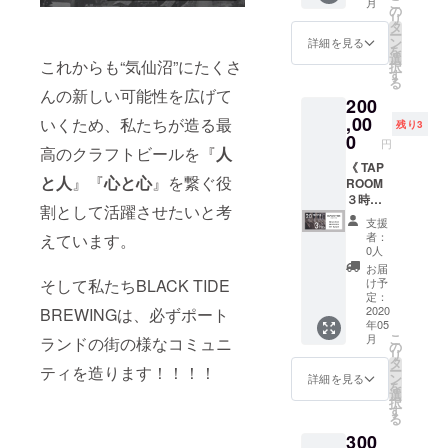
こ
月
入期間
さい。
日にお
枚 ・ロ
クにお
の
リ
中は毎
渡しし
ゴス
名前
タ
ー
年、会
ます。
テッ
シール
ン
詳細を見る
を
員証とT
※缶製造
カー x 2
を貼る
選
これからも“気仙沼”にたくさ
択
シャツ
前にお
枚 ・オ
権利 ・
す
る
をお送
越しの
リジナ
オリジ
んの新しい可能性を広げて
200
りしま
場合
ルTシャ
ナルT
す。 ※
は、缶
ツ（非
シャツ
,00
いくため、私たちが造る最
残り3
缶ビー
ビール
売品）x
（非売
0
円
ル第１
は後日
2枚 出
品）x 1
高のクラフトビールを『
人
段：
送付と
来立て
枚 ・オ
《 TAP
と人
』『
心と心
』を繋ぐ役
2020年
なりま
の缶
リジナ
ROOM
夏頃発
す。 ※
ビール
ルパー
３時間
割として活躍させたいと考
送予定
御来店
12缶
カー x 1
貸切
支援
※缶ビー
日時は
セット
枚
コース
者：
えています。
ル第２
別途ご
をクー
（パー
》 ・
0人
段：
相談願
ル便で
プル or
TAP
お届
2020年
いま
お送り
チャ
ROOM
け予
そして私たちBLACK TIDE
秋頃発
す。
しま
コー
３時間
定：
送予定
※TAP
す！！
ル） ・
貸切&飲
2020
BREWINGは、必ずポート
年05
※缶ビー
ROOM
※Tシャ
オリジ
み放題
こ
月
ランドの街の様なコミュニ
ル第３
までの
ツ、グ
ナル
チケッ
の
リ
段：
交通
ラスは
キャッ
ト（２
タ
ー
ティを造ります！！！！
2020年
費・宿
2020年
プ x 1個
０名様
ン
詳細を見る
を
冬頃発
泊費は
春頃発
（グ
まで）
選
択
送予定
ご負担
送予定
レー or
・オリ
す
る
※Tシャ
いただ
※缶ビー
ブラッ
ジナルT
300
ツは非
きます
ル第１
ク or グ
シャツ