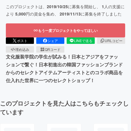
このプロジェクトは、
2019/10/25
に募集を開始し、
1
人の支援に
より
5,000
円の資金を集め、
2019/11/13
に募集を終了しました
もう一度プロジェクトをやってほしい
ポスト
シェア
LINEで送る
URLコピー
埋め込み
QRコード
文化服装学院の学生が試みる！日本とアジアをファッ
ションで繋ぐ！日本初進出の韓国ファッションブランド
からのセレクトアイテムアーティストとのコラボ商品を
仕入れた世界に一つのセレクトショップ！
このプロジェクトを見た人はこちらもチェックし
ています