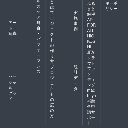
ル
と
キーポ
ふる
ス
は
リシー
さと
ケ
プ
実
納税
ア
ロ
施
AD
アー
舞
ジ
事
FOR
ト・
台
ェ
例
ALL
写真
・
ク
HIO
パ
ト
KOS
フ
の
HI
ォ
作
JFA
ー
り
クラ
マ
方
ウド
ン
プ
統
ファ
ス
ロ
計
ン
ソー
ジ
デ
ディ
シャ
ェ
ー
ング
ル
ク
タ
mac
グッ
ト
hi-ya
ド
の
補助
広
金申
め
請サ
方
ポー
ト