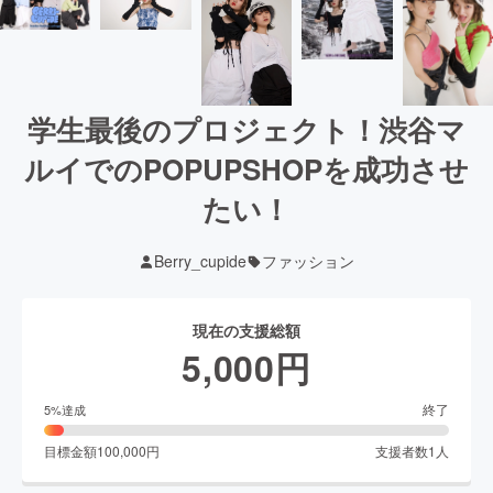
学生最後のプロジェクト！渋谷マ
ルイでのPOPUPSHOPを成功させ
たい！
Berry_cupide
ファッション
現在の支援総額
5,000
円
終了
5
%達成
目標金額
100,000
円
支援者数
1
人