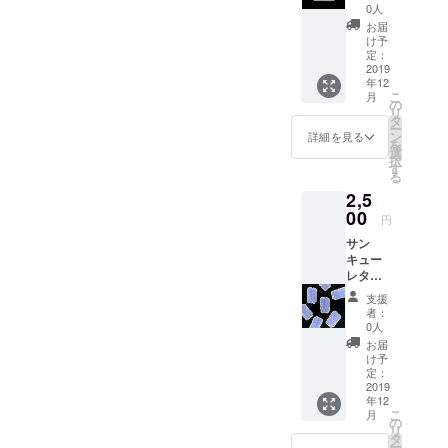
員から
0人
感謝の
お届
気持ち
け予
を込め
定：
たお手
2019
年12
紙を郵
こ
月
便にて
の
リ
お送り
タ
ー
しま
ン
詳細を見る
を
す。
選
択
す
る
2,5
00
円
サン
キュー
レター
＋オリ
支援
ジナル
者：
ステッ
0人
カー
お届
け予
定：
2019
年12
こ
月
の
リ
タ
ー