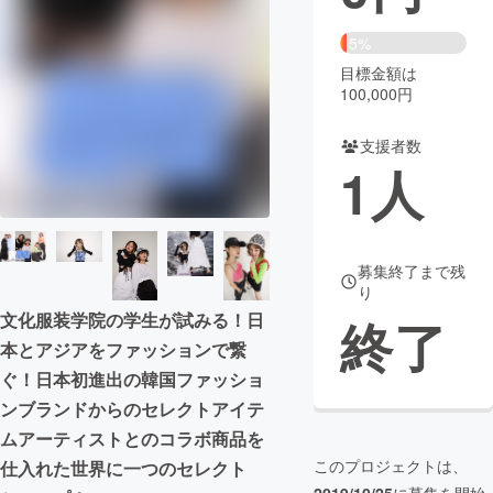
まちづくり・地域活性化
5%
目標金額は
100,000円
CAMPFIRE for Social Good
CAMPFIRE Creation
CAMPFIREふるさと納税
machi-ya
コミュニティ
支援者数
1
人
募集終了まで残
り
文化服装学院の学生が試みる！日
終了
本とアジアをファッションで繋
ぐ！日本初進出の韓国ファッショ
ンブランドからのセレクトアイテ
ムアーティストとのコラボ商品を
このプロジェクトは、
仕入れた世界に一つのセレクト