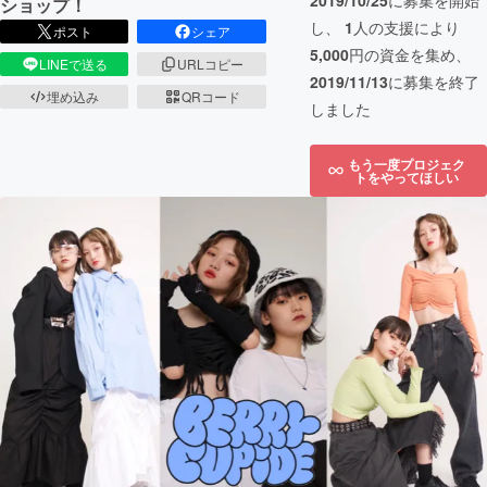
2019/10/25
に募集を開始
ショップ！
し、
1
人の支援により
ポスト
シェア
5,000
円の資金を集め、
LINEで送る
URLコピー
2019/11/13
に募集を終了
埋め込み
QRコード
しました
もう一度プロジェク
トをやってほしい