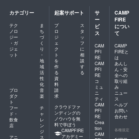
カテゴリー
起案サポート
サ
CAMP
ー
FIRE
テク
ま
プ
ス
ビ
につい
ノロ
ち
ロ
タ
ス
て
ジー
づ
ジ
ッ
・ガ
く
ェ
フ
CAM
CAMP
ジェ
り
ク
に
PFI
FIREと
ット
・
ト
相
RE
は
地
を
談
CAM
あんし
域
作
す
PFI
ん・安
活
る
る
RE
全への
性
資
コ
取り組
化
料
ミュ
み
プロ
音
請
ニ
ニュー
ダク
楽
求
ティ
ス
ト
CAM
ヘルプ
クラウドファ
フー
チ
PFI
お問い
ンディングの
ド・
ャ
RE
合わせ
ノウハウを無
飲食
レ
Crea
料で学ぼう
店
ン
tion
各種規定
CAMPFIRE
ジ
CAM
アカデミー
アニ
ス