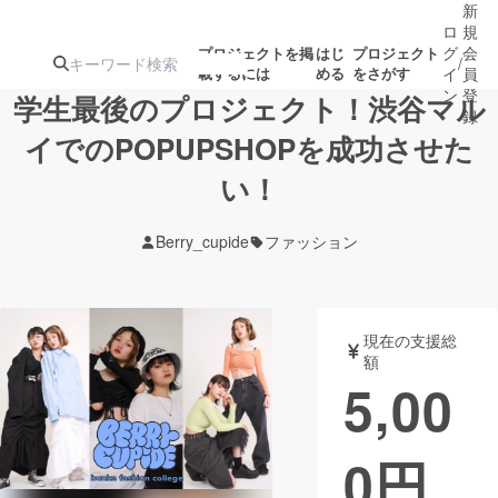
新
ロ
規
グ
会
プロジェクトを掲
はじ
プロジェクト
/
載するには
める
をさがす
イ
員
ン
登
学生最後のプロジェクト！渋谷マル
録
イでのPOPUPSHOPを成功させた
い！
人気のプロ
注目のリ
注目の新着プロ
募集終了が近いプ
もうすぐ公開
ジェクト
ターン
ジェクト
ロジェクト
されます
Berry_cupide
ファッション
アート・写真
音楽
現在の支援総
テクノロジー・ガジェット
ゲーム・サ
額
5,00
映像・映画
書籍・雑誌
0
円
ビジネス・起業
チャレンジ