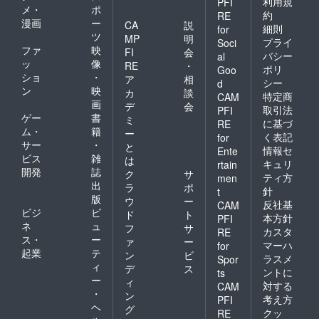
利用規
PFI
メ・
ポ
約
RE
漫画
ー
CA
説
細則
for
ツ
MP
明
プライ
Soci
ファ
映
FI
会
バシー
al
ッ
像
RE
・
ポリ
Goo
ショ
・
ア
相
シー
d
ン
映
カ
談
特定商
CAM
画
デ
会
取引法
PFI
ゲー
書
ミ
に基づ
RE
ム・
籍
ー
く表記
for
サー
・
と
情報セ
Ente
ビス
雑
は
キュリ
rtain
開発
誌
ク
サ
ティ方
men
出
ラ
ポ
針
t
版
ウ
ー
反社基
CAM
ビジ
ビ
ド
ト
本方針
PFI
ネ
ュ
フ
サ
カスタ
RE
ス・
ー
ァ
ー
マーハ
for
起業
テ
ン
ビ
ラスメ
Spor
ィ
デ
ス
ントに
ts
ー
ィ
対する
CAM
・
ン
考え方
PFI
ヘ
グ
クッ
RE