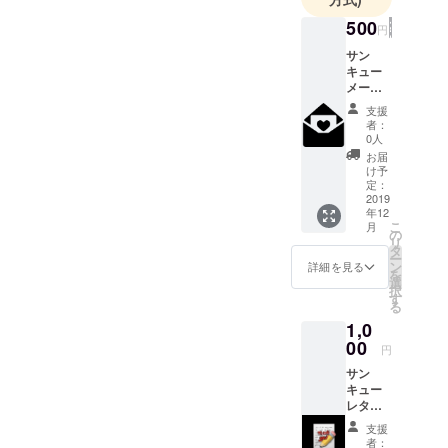
500
円
サン
キュー
メール
メン
支援
バーの
者：
代表か
0人
ら心を
お届
込めた
け予
メッ
定：
セージ
2019
年12
を送ら
こ
月
せてい
の
リ
ただき
タ
ー
ます。
ン
詳細を見る
を
選
択
す
る
1,0
00
円
サン
キュー
レター
メン
支援
バー全
者：