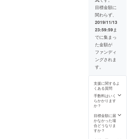
て買い
付けて
目標金額に
きたア
関わらず、
クセサ
リーと
2019/11/13
共にリ
23:59:59
ま
ターン
させて
でに集まっ
いただ
た金額が
きま
す。 ※
ファンディ
画像の
ングされま
中から
ランダ
す。
ムで選
びリ
ターン
支援に関するよ
させて
くある質問
いただ
きま
手数料はいく
す。ク
らかかります
リエイ
か？
ター様
とのコ
目標金額に届
ラボ商
かなかった場
品は在
合どうなりま
庫に限
すか？
りがあ