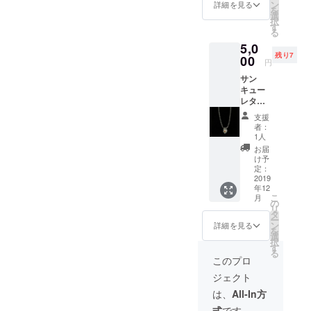
ン
詳細を見る
を
選
択
す
る
5,0
残り7
00
円
サン
キュー
レター
＋セレ
支援
クトア
者：
クセサ
1人
リーor
お届
クリエ
け予
イター
定：
様との
2019
年12
コラボ
こ
月
商品ピ
の
リ
ルケー
タ
ー
ス(画像
ン
詳細を見る
を
5枚目)
選
択
メン
す
る
バーが
このプロ
韓国に
ジェクト
行き直
接セレ
は、
All-In方
クトし
式
です。