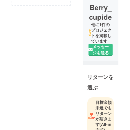
Berry_
cupide
他に1件の
プロジェク
トを掲載し
ています
メッセー
ジを送る
リターンを
選ぶ
目標金額
未達でも
リターン
が届きま
す
(All-in
方式)