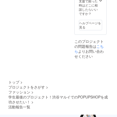
ります
支援で困った
のでそ
時はどこに相
の場合
談したらいい
セレク
ですか？
トアク
セサ
ヘルプページを
リーの
見る
リター
ンにな
ります
このプロジェクト
のでご
の問題報告は
こち
了承下
さい。
ら
よりお問い合わ
せください
トップ
>
プロジェクトをさがす
>
ファッション
>
学生最後のプロジェクト！渋谷マルイでのPOPUPSHOPを成
功させたい！
>
活動報告一覧