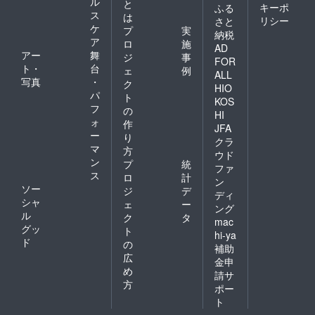
ル
と
キーポ
ふる
ス
は
リシー
さと
ケ
プ
実
納税
ア
ロ
施
AD
アー
舞
ジ
事
FOR
ト・
台
ェ
例
ALL
写真
・
ク
HIO
パ
ト
KOS
フ
の
HI
ォ
作
JFA
ー
り
クラ
マ
方
ウド
ン
プ
統
ファ
ス
ロ
計
ン
ソー
ジ
デ
ディ
シャ
ェ
ー
ング
ル
ク
タ
mac
グッ
ト
hi-ya
ド
の
補助
広
金申
め
請サ
方
ポー
ト