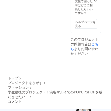
ります
支援で困った
のでそ
時はどこに相
の場合
談したらいい
セレク
ですか？
トアク
セサ
ヘルプページを
リーの
見る
リター
ンにな
ります
このプロジェクト
のでご
の問題報告は
こち
了承下
さい。
ら
よりお問い合わ
せください
トップ
>
プロジェクトをさがす
>
ファッション
>
学生最後のプロジェクト！渋谷マルイでのPOPUPSHOPを成
功させたい！
>
コメント