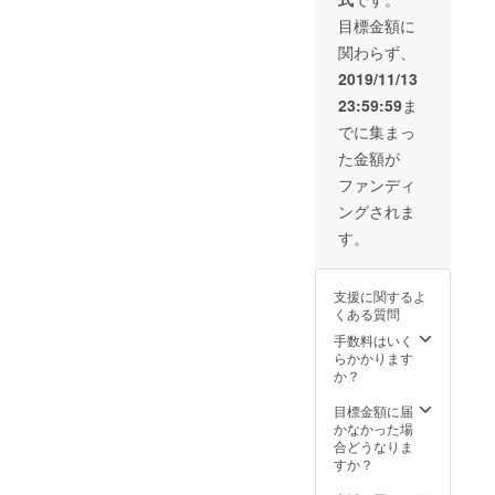
て買い
付けて
目標金額に
きたア
関わらず、
クセサ
リーと
2019/11/13
共にリ
23:59:59
ま
ターン
させて
でに集まっ
いただ
た金額が
きま
す。 ※
ファンディ
画像の
ングされま
中から
ランダ
す。
ムで選
びリ
ターン
支援に関するよ
させて
くある質問
いただ
きま
手数料はいく
す。ク
らかかります
リエイ
か？
ター様
とのコ
目標金額に届
ラボ商
かなかった場
品は在
合どうなりま
庫に限
すか？
りがあ