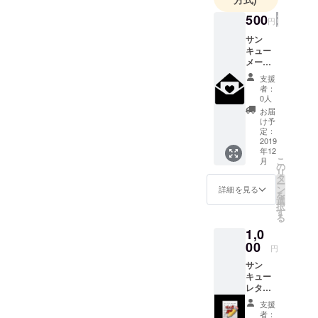
500
円
サン
キュー
メール
メン
支援
バーの
者：
代表か
0人
ら心を
お届
込めた
け予
メッ
定：
セージ
2019
年12
を送ら
こ
月
せてい
の
リ
ただき
タ
ー
ます。
ン
詳細を見る
を
選
択
す
る
1,0
00
円
サン
キュー
レター
メン
支援
バー全
者：