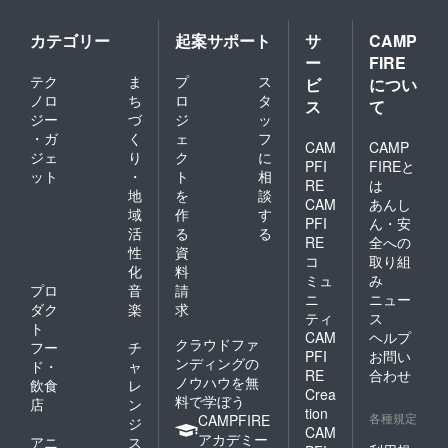
カテゴリー
起案サポート
サ
CAMP
ー
FIRE
テク
ま
プ
ス
ビ
につい
ノロ
ち
ロ
タ
ス
て
ジー
づ
ジ
ッ
・ガ
く
ェ
フ
CAM
CAMP
ジェ
り
ク
に
PFI
FIREと
ット
・
ト
相
RE
は
地
を
談
CAM
あんし
域
作
す
PFI
ん・安
活
る
る
RE
全への
性
資
コ
取り組
化
料
ミュ
み
プロ
音
請
ニ
ニュー
ダク
楽
求
ティ
ス
ト
CAM
ヘルプ
クラウドファ
フー
チ
PFI
お問い
ンディングの
ド・
ャ
RE
合わせ
ノウハウを無
飲食
レ
Crea
料で学ぼう
店
ン
tion
各種規定
CAMPFIRE
ジ
CAM
アカデミー
アニ
ス