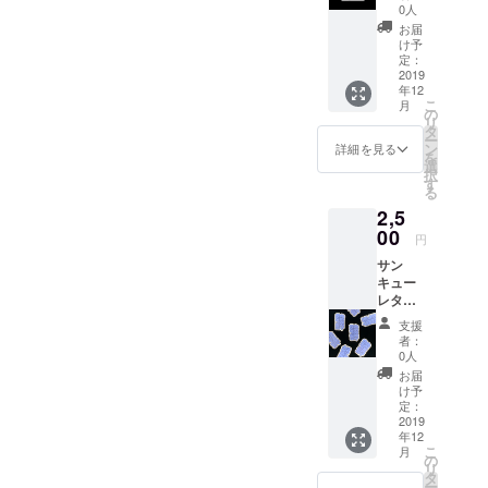
員から
0人
感謝の
お届
気持ち
け予
を込め
定：
たお手
2019
年12
紙を郵
こ
月
便にて
の
リ
お送り
タ
ー
しま
ン
詳細を見る
を
す。
選
択
す
る
2,5
00
円
サン
キュー
レター
＋オリ
支援
ジナル
者：
ステッ
0人
カー
お届
け予
定：
2019
年12
こ
月
の
リ
タ
ー