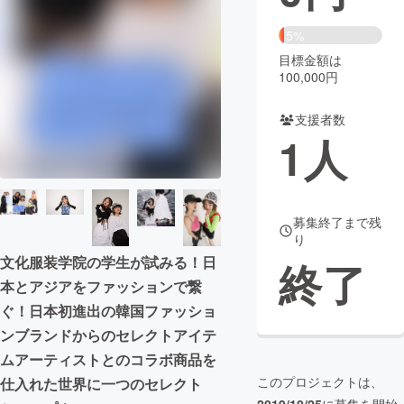
まちづくり・地域活性化
5%
目標金額は
100,000円
CAMPFIRE for Social Good
CAMPFIRE Creation
CAMPFIREふるさと納税
machi-ya
コミュニティ
支援者数
1
人
募集終了まで残
り
文化服装学院の学生が試みる！日
終了
本とアジアをファッションで繋
ぐ！日本初進出の韓国ファッショ
ンブランドからのセレクトアイテ
ムアーティストとのコラボ商品を
このプロジェクトは、
仕入れた世界に一つのセレクト