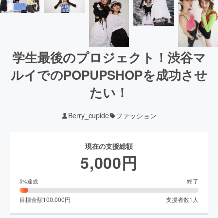
学生最後のプロジェクト！渋谷マ
ルイでのPOPUPSHOPを成功させ
たい！
Berry_cupide
ファッション
現在の支援総額
5,000
円
終了
5
%達成
目標金額
100,000
円
支援者数
1
人