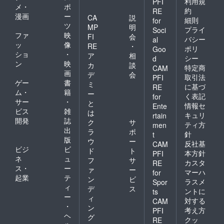
利用規
PFI
メ・
ポ
約
RE
漫画
ー
CA
説
細則
for
ツ
MP
明
プライ
Soci
ファ
映
FI
会
バシー
al
ッ
像
RE
・
ポリ
Goo
ショ
・
ア
相
シー
d
ン
映
カ
談
特定商
CAM
画
デ
会
取引法
PFI
ゲー
書
ミ
に基づ
RE
ム・
籍
ー
く表記
for
サー
・
と
情報セ
Ente
ビス
雑
は
キュリ
rtain
開発
誌
ク
サ
ティ方
men
出
ラ
ポ
針
t
版
ウ
ー
反社基
CAM
ビジ
ビ
ド
ト
本方針
PFI
ネ
ュ
フ
サ
カスタ
RE
ス・
ー
ァ
ー
マーハ
for
起業
テ
ン
ビ
ラスメ
Spor
ィ
デ
ス
ントに
ts
ー
ィ
対する
CAM
・
ン
考え方
PFI
ヘ
グ
クッ
RE