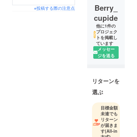
Berry_
※投稿する際の注意点
cupide
他に1件の
プロジェク
トを掲載し
ています
メッセー
ジを送る
リターンを
選ぶ
目標金額
未達でも
リターン
が届きま
す
(All-in
方式)