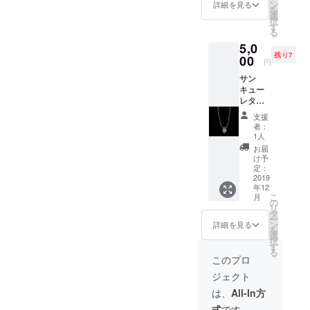
ン
詳細を見る
を
選
択
す
る
5,0
残り7
00
円
サン
キュー
レター
＋セレ
支援
クトア
者：
クセサ
1人
リーor
お届
クリエ
け予
イター
定：
様との
2019
年12
コラボ
こ
月
商品ピ
の
リ
ルケー
タ
ー
ス(画像
ン
詳細を見る
を
5枚目)
選
択
メン
す
る
バーが
このプロ
韓国に
ジェクト
行き直
接セレ
は、
All-In方
クトし
式
です。