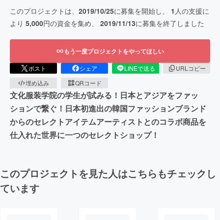
このプロジェクトは、
2019/10/25
に募集を開始し、
1
人の支援に
より
5,000
円の資金を集め、
2019/11/13
に募集を終了しました
もう一度プロジェクトをやってほしい
ポスト
シェア
LINEで送る
URLコピー
埋め込み
QRコード
文化服装学院の学生が試みる！日本とアジアをファッ
ションで繋ぐ！日本初進出の韓国ファッションブランド
からのセレクトアイテムアーティストとのコラボ商品を
仕入れた世界に一つのセレクトショップ！
このプロジェクトを見た人はこちらもチェックし
ています