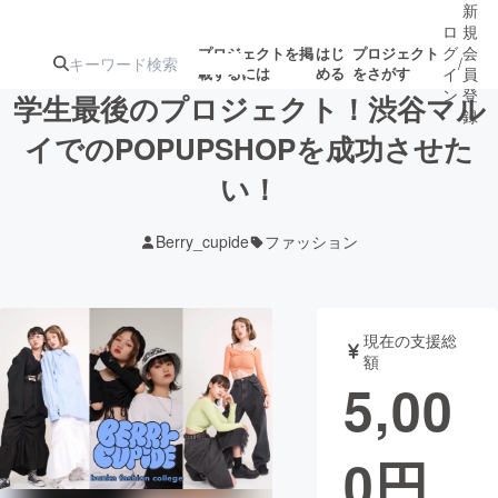
新
ロ
規
グ
会
プロジェクトを掲
はじ
プロジェクト
/
載するには
める
をさがす
イ
員
ン
登
学生最後のプロジェクト！渋谷マル
録
イでのPOPUPSHOPを成功させた
い！
人気のプロ
注目のリ
注目の新着プロ
募集終了が近いプ
もうすぐ公開
ジェクト
ターン
ジェクト
ロジェクト
されます
Berry_cupide
ファッション
アート・写真
音楽
現在の支援総
テクノロジー・ガジェット
ゲーム・サ
額
5,00
映像・映画
書籍・雑誌
0
円
ビジネス・起業
チャレンジ