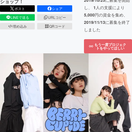
2019/10/25
に募集を開始
ショップ！
し、
1
人の支援により
ポスト
シェア
5,000
円の資金を集め、
LINEで送る
URLコピー
2019/11/13
に募集を終了
埋め込み
QRコード
しました
もう一度プロジェク
トをやってほしい