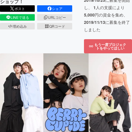
2019/10/25
に募集を開始
ショップ！
し、
1
人の支援により
ポスト
シェア
5,000
円の資金を集め、
LINEで送る
URLコピー
2019/11/13
に募集を終了
埋め込み
QRコード
しました
もう一度プロジェク
トをやってほしい