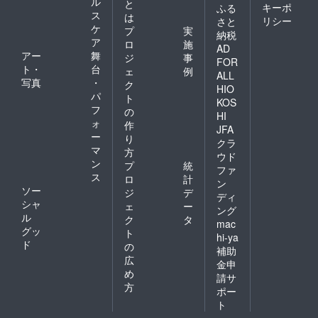
ル
と
キーポ
ふる
ス
は
リシー
さと
ケ
プ
実
納税
ア
ロ
施
AD
アー
舞
ジ
事
FOR
ト・
台
ェ
例
ALL
写真
・
ク
HIO
パ
ト
KOS
フ
の
HI
ォ
作
JFA
ー
り
クラ
マ
方
ウド
ン
プ
統
ファ
ス
ロ
計
ン
ソー
ジ
デ
ディ
シャ
ェ
ー
ング
ル
ク
タ
mac
グッ
ト
hi-ya
ド
の
補助
広
金申
め
請サ
方
ポー
ト