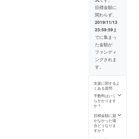
て買い
付けて
目標金額に
きたア
関わらず、
クセサ
リーと
2019/11/13
共にリ
23:59:59
ま
ターン
させて
でに集まっ
いただ
た金額が
きま
す。 ※
ファンディ
画像の
ングされま
中から
ランダ
す。
ムで選
びリ
ターン
支援に関するよ
させて
くある質問
いただ
きま
手数料はいく
す。ク
らかかります
リエイ
か？
ター様
とのコ
目標金額に届
ラボ商
かなかった場
品は在
合どうなりま
庫に限
すか？
りがあ