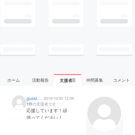
ホーム
活動報告
仲間募集
コメント
支援者
1
guest1ed102b27f74
2019/10/30 12:06
1件
の支援者です
応援しています！頑
張ってください！
文化祭もおじゃました
いと思ってます。