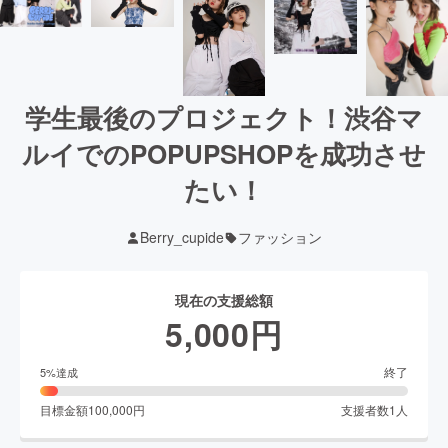
学生最後のプロジェクト！渋谷マ
ルイでのPOPUPSHOPを成功させ
たい！
Berry_cupide
ファッション
現在の支援総額
5,000
円
終了
5
%達成
目標金額
100,000
円
支援者数
1
人