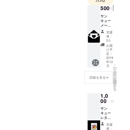
500
円
サン
キュー
メール
メン
支援
バーの
者：
代表か
0人
ら心を
お届
込めた
け予
メッ
定：
セージ
2019
年12
を送ら
こ
月
せてい
の
リ
ただき
タ
ー
ます。
ン
詳細を見る
を
選
択
す
る
1,0
00
円
サン
キュー
レター
メン
支援
バー全
者：