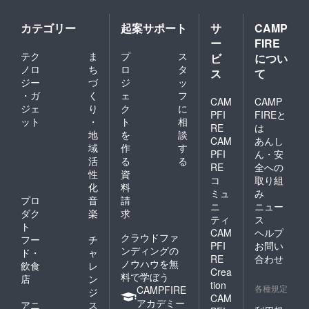
カテゴリー
起案サポート
サ
CAMP
ー
FIRE
テク
ま
プ
ス
ビ
につい
ノロ
ち
ロ
タ
ス
て
ジー
づ
ジ
ッ
・ガ
く
ェ
フ
CAM
CAMP
ジェ
り
ク
に
PFI
FIREと
ット
・
ト
相
RE
は
地
を
談
CAM
あんし
域
作
す
PFI
ん・安
活
る
る
RE
全への
性
資
コ
取り組
化
料
ミュ
み
プロ
音
請
ニ
ニュー
ダク
楽
求
ティ
ス
ト
CAM
ヘルプ
クラウドファ
フー
チ
PFI
お問い
ンディングの
ド・
ャ
RE
合わせ
ノウハウを無
飲食
レ
Crea
料で学ぼう
店
ン
tion
各種規定
CAMPFIRE
ジ
CAM
アカデミー
アニ
ス