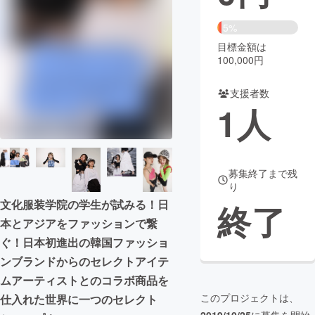
まちづくり・地域活性化
5%
目標金額は
100,000円
CAMPFIRE for Social Good
CAMPFIRE Creation
CAMPFIREふるさと納税
machi-ya
コミュニティ
支援者数
1
人
募集終了まで残
り
文化服装学院の学生が試みる！日
終了
本とアジアをファッションで繋
ぐ！日本初進出の韓国ファッショ
ンブランドからのセレクトアイテ
ムアーティストとのコラボ商品を
このプロジェクトは、
仕入れた世界に一つのセレクト