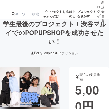
新
ロ
規
グ
会
プロジェクトを掲
はじ
プロジェクト
/
載するには
める
をさがす
イ
員
ン
登
学生最後のプロジェクト！渋谷マル
録
イでのPOPUPSHOPを成功させた
い！
人気のプロ
注目のリ
注目の新着プロ
募集終了が近いプ
もうすぐ公開
ジェクト
ターン
ジェクト
ロジェクト
されます
Berry_cupide
ファッション
アート・写真
音楽
現在の支援総
テクノロジー・ガジェット
ゲーム・サ
額
5,00
映像・映画
書籍・雑誌
0
円
ビジネス・起業
チャレンジ