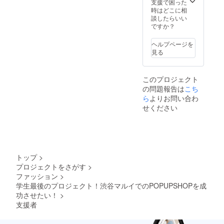
ります
支援で困った
のでそ
時はどこに相
の場合
談したらいい
セレク
ですか？
トアク
セサ
ヘルプページを
リーの
見る
リター
ンにな
ります
このプロジェクト
のでご
の問題報告は
こち
了承下
さい。
ら
よりお問い合わ
せください
トップ
>
プロジェクトをさがす
>
ファッション
>
学生最後のプロジェクト！渋谷マルイでのPOPUPSHOPを成
功させたい！
>
支援者