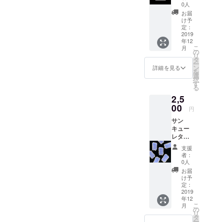
員から
0人
感謝の
お届
気持ち
け予
を込め
定：
たお手
2019
年12
紙を郵
こ
月
便にて
の
リ
お送り
タ
ー
しま
ン
詳細を見る
を
す。
選
択
す
る
2,5
00
円
サン
キュー
レター
＋オリ
支援
ジナル
者：
ステッ
0人
カー
お届
け予
定：
2019
年12
こ
月
の
リ
タ
ー