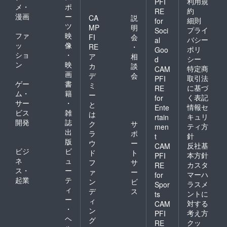
利用規
PFI
メ・
ポ
約
RE
漫画
ー
CA
説
細則
for
ツ
MP
明
プライ
Soci
ファ
映
FI
会
バシー
al
ッ
像
RE
・
ポリ
Goo
ショ
・
ア
相
シー
d
ン
映
カ
談
特定商
CAM
画
デ
会
取引法
PFI
ゲー
書
ミ
に基づ
RE
ム・
籍
ー
く表記
for
サー
・
と
情報セ
Ente
ビス
雑
は
キュリ
rtain
開発
誌
ク
サ
ティ方
men
出
ラ
ポ
針
t
版
ウ
ー
反社基
CAM
ビジ
ビ
ド
ト
本方針
PFI
ネ
ュ
フ
サ
カスタ
RE
ス・
ー
ァ
ー
マーハ
for
起業
テ
ン
ビ
ラスメ
Spor
ィ
デ
ス
ントに
ts
ー
ィ
対する
CAM
・
ン
考え方
PFI
ヘ
グ
クッ
RE