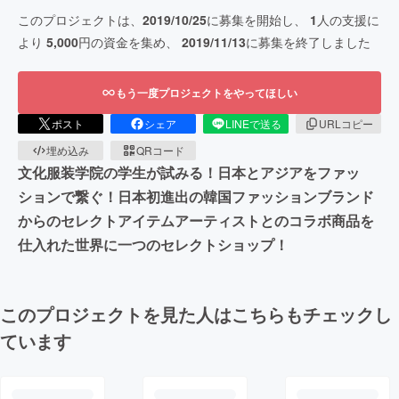
このプロジェクトは、
2019/10/25
に募集を開始し、
1
人の支援に
より
5,000
円の資金を集め、
2019/11/13
に募集を終了しました
もう一度プロジェクトをやってほしい
ポスト
シェア
LINEで送る
URLコピー
埋め込み
QRコード
文化服装学院の学生が試みる！日本とアジアをファッ
ションで繋ぐ！日本初進出の韓国ファッションブランド
からのセレクトアイテムアーティストとのコラボ商品を
仕入れた世界に一つのセレクトショップ！
このプロジェクトを見た人はこちらもチェックし
ています