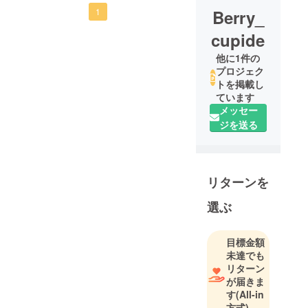
Berry_
1
cupide
他に1件の
プロジェク
トを掲載し
ています
メッセー
ジを送る
リターンを
選ぶ
目標金額
未達でも
リターン
が届きま
す
(All-in
方式)