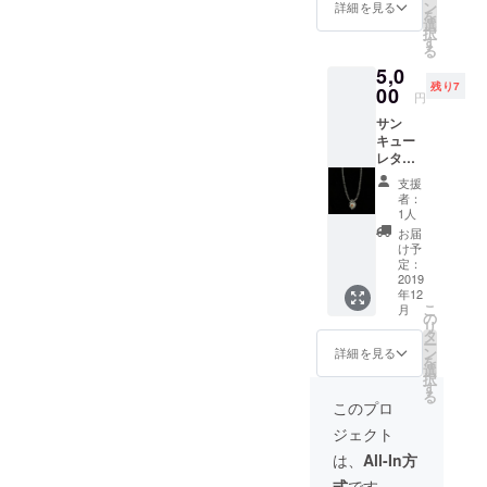
ン
詳細を見る
を
選
択
す
る
5,0
残り7
00
円
サン
キュー
レター
＋セレ
支援
クトア
者：
クセサ
1人
リーor
お届
クリエ
け予
イター
定：
様との
2019
年12
コラボ
こ
月
商品ピ
の
リ
ルケー
タ
ー
ス(画像
ン
詳細を見る
を
5枚目)
選
択
メン
す
る
バーが
このプロ
韓国に
ジェクト
行き直
接セレ
は、
All-In方
クトし
式
です。