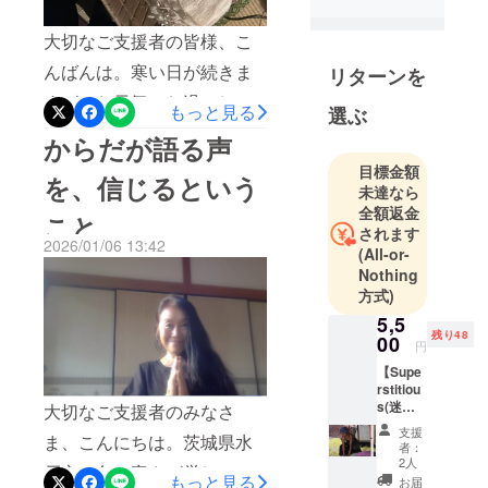
ピスト
タイ古式
大切なご支援者の皆様、こ
マッサージ
んばんは。寒い日が続きま
リターンを
をベースに
すが、お元気でお過ごしで
レイキに似
もっと見る
選ぶ
たエネル
しょうか。水戸の初めての
からだが語る声
ギーワーク
冬。12月からは霜が降り、
目標金額
をミックス
を、信じるという
池の水面が凍りました。そ
未達なら
した、心と
全額返金
こと
んな情景に出会うのは本当
体と魂の源
されます
2026/01/06 13:42
を探るヒー
に久しぶりで、関東に住ん
(All-or-
リングセラ
Nothing
でいた子供の頃、飽きもせ
方式)
ピーを、日
ず霜を踏んで遊んだ記憶を
本だけでな
5,5
残り48
00
く世界各地
思い出し、思わず同じこと
円
【Supe
をしてみたりしています。
rstitiou
さて今日は、私のひとつの
s(迷信
大切なご支援者のみなさ
深い
支援
大切な決心を、皆様にお伝
ま、こんにちは。茨城県水
人）タ
者：
イ古式
2人
えしたく筆を取りました。
戸市。冬の寒さが厳しいこ
マッ
もっと見る
お届