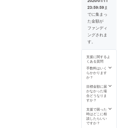
2020/01/11
で、ご
たまそういう体質」だから
（染め
に関し
指定は
各地へと広がってゆくこと
23:59:59
ま
や漂白
ては、
いただ
ではなく、そうなるよう
がない
現地の
でに集まっ
けませ
を、心から願っています。
ナチュ
事情に
に、日々の小さな積み重ね
ん。ご
た金額が
ラルな
より、
これからも、ずっと応援さ
参考に
色で
ご希望
を続けてきたからだと自負
ファンディ
ご覧く
す。）
せてください。ありがとう
のお色
ださ
ングされま
しています。そのために
色柄お
が手配
い。
ございました！N.K.様へい
任せ
できな
す。
は、薬や外側からの圧だけ
※ピンク
い場合
つも素敵なメッセージをく
に関し
が稀に
に頼るのではなく、痛みや
ては、
あり、
ださり、本当にありがとう
支援に関するよ
現地の
その場
違和感、そして身体が静か
くある質問
事情に
ございます。その言葉のひ
合は別
に語りかけてくる声に、丁
より、
のお色
手数料はいく
とつひとつが、私にとって
ご希望
でご用
らかかります
寧に耳を傾けることが大切
のお色
意しま
か？
大きな励みとなり、背中を
が手配
す。備
だと感じています。怪我や
できな
考欄に
目標金額に届
押してくださる存在です。
い場合
第２希
かなかった場
病気の急性期には、応急処
が稀に
この度も、心温まるメッ
望のお
合どうなりま
置や医療的ケアを受け、心
あり、
色をお
すか？
セージをお寄せいただき、
その場
知らせ
を落ち着けることが必要な
合は別
くださ
支援で困った
心より感謝いたします。ス
のお色
い。 素
時はどこに相
場合もあるでしょう。でも
でご用
材：ヤ
談したらいい
トールの優しさと温もり
意しま
クウー
ですか？
その後、身体が送ってきた
す。備
が、これからもN.K.様の日
ル100%