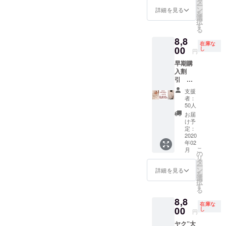
系、青
タ
なぁと
ダーは
お届けしたいと思います。
ー
トホテル滞在（個室）1999
します。身体の声を信じ
ク”大判
系など
ン
思う事
詳細を見る
第二希
癒してこられたJunさんとの
を
ストー
の色一
選
長い時間はかかってしまい
が多々
望のお
ポンド、1日に少々のボラン
て、この身体とともに人生
択
ル 男
色のご
す
あるの
出会いでこうしてストール
色で対
る
ましたが、今、この決断が
女兼用
希望は
ティアを引き受けると1499
の最後まで自分の足で歩
で、お
応させ
8,8
サイ
という形になったこと、本
承りま
任せい
ていた
在庫な
できた自分を嬉しく思って
ポンドになります。かなり
き、元気に生き抜くことを
ズ 幅
00
すが、
し
ただけ
だきま
円
当にすごいことだなぁと感
90cm×
できる
れば、
すこと
います。そして、いつも支
お手頃価格のあまりキツく
目標にしています。ここ
早期購
長さ
だけの
素敵だ
をあら
動しています…。最初のク
入割
180cm
ご対応
えてくださる皆様へ、この
なと思
かじめ
ないヨガのリトリート。英
で、ひとつ問いかけさせて
引 第
※手織り
となり
うもの
ラウドファンディングから
ご了承
２弾！
ご報告と感謝の気持ちをお
生産の
ますこ
語授業ですが、可能な限り
ください。ご支援者のみな
を選ん
くださ
支援
限定50
ため、
参加させていただいて、世
とをあ
でお送
者：
い。よ
伝えしたく、このメッセー
”ヤ
は、ブロークン英語でサ
さまは、自分の身体と、ど
若干の
らかじ
50人
りしま
ろしく
界の様々な場所から近況を
ク”大判
誤差は
めご了
す。 A
お届
お願い
ジを書きました。すべての
ポートします。全てのつな
んなふうに生きていきたい
ストー
ご了承
承くだ
け予
色柄お
しま
シェアしてくださるたび、
ル 男
くださ
定：
さい。
つながりと経験に、心から
任せ
す。 素
がりと経験に感謝します。
ですか？私にとって大切な
女兼用
2020
い。 色
天然カ
いつも惹き込まれながら
材：ヤ
年02
サイ
感謝します。
を選択
Shanti Shanti Shanti
のは、「若く見えること」
ラー
クウー
こ
月
ズ 幅
してく
メッセージを拝読していま
の
（天然
ル100%
リ
ShantiShantiShantiありがと
90cm×
ではありません。“若い頃と
ださ
タ
のヤク
送料無
ー
したが、いつでもどんな状
長さ
い。
ン
詳細を見る
の毛色
料
うございます。
を
同じように”自由に動き、深
180cm
１、ホ
選
のも
況でも、常に誠実で愛に満
択
※手織り
ワイ
す
の） B
く呼吸し、自分らしく、い
る
生産の
ト
色柄お
ちて、心からのコミュニ
8,8
ため、
（染め
きいきと生きられる身体と
任せ
在庫な
若干の
00
や漂白
ケーションで人と関わって
し
ヴィ
円
誤差は
心であることです。そして
がない
ヴィッ
ヤク”大
こられたJunさんのあり方が
ご了承
ナチュ