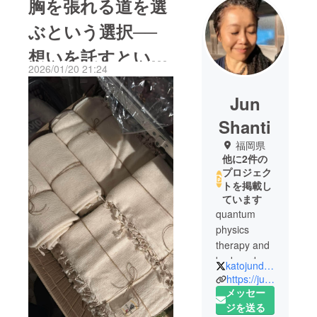
胸を張れる道を選
ぶという選択──
想いを託すという
2026/01/20 21:24
答え
Jun
Shanti
福岡県
他に2件の
プロジェク
トを掲載し
ています
quantum
physics
therapy and
bodywork
katojundesu
Shanti
https://junjun37.wixsite.com/shantimassage
Shanti Thai
メッセー
Healing セラ
ジを送る