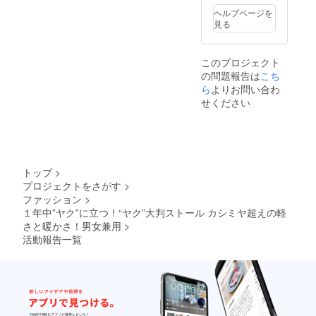
サインに意識を向け、その
考欄に
送料無
ヘルプページを
常に寄り添い、心地よい時
第２希
料
見る
時の自分に合った、丁寧で
望のお
間をもたらしますように。
色をお
適切な動きを実践していく
知らせ
引き続き、プロジェクトの
このプロジェクト
くださ
ことは、薬だけに頼るより
の問題報告は
こち
い。 素
成功を願いながら、より多
も、より大きな癒しの力に
材：ヤ
ら
よりお問い合わ
くの方にこの想いを届けて
クウー
せください
なると、私は感じていま
ル100%
まいります。今後とも、ど
送料無
す。私自身、がんを経験し
料
うぞよろしくお願いいたし
ました。その過程の中で、
ます！Jun Jaya Shanti皆さ
病気は「気づいてほしい」
トップ
>
まからのご感想が、何より
プロジェクトをさがす
>
という身体からのメッセー
の励みになります。よろし
ファッション
>
ジなのだと学びました。そ
１年中”ヤク”に立つ！“ヤク”大判ストール カシミヤ超えの軽
ければこれからお送りする
して、意識をもって身体を
さと暖かさ！男女兼用
>
皆様からもぜひご感想をお
活動報告一覧
動かしていくことの大切さ
寄せください。特にご掲載
を知りました。これは、あ
不可のご要望がない限り、
くまで私自身の感じ方で
できるだけプロジェクト
す。ただ、これからもあな
ページや活動報告でシェア