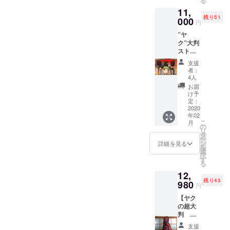
る
若干の
その方は、古くなったビジ
干色合
誘われたり、翌日になった
に姿勢が変わり、顔の印象
11,
誤差は
いが濃
ご支援者様からの温かい
ネスホテルを活用し、そう
残り51
ご了承
000
ら、腰の痛みが取れてたと
まで柔らかく変化した方
くなっ
円
メッセージ N.K.様よりこん
くださ
たり薄
いった方々を含めた、世を
嬉しいご報告を受けたり
が、その「良くなった感
”ヤ
い。 ホ
くなる
ばんは。この度は早速ス
ク”大判
ワイト
場合が
彷徨い、生きずらさを抱え
と、本当に意義ある活動で
覚」を忘れてしまい、最後
ストー
は、染
ござい
トールをお送りくださいま
ル
めや漂
た方々が安心して暮らせる
ます。
した。また、タイマッサー
に残ったわずかな痛みを消
支援
【色柄
白がな
あらか
して、ありがとうございま
者：
場所を提供していらっしゃ
お任
いナ
ジを教えて資格発行ができ
すために、痛み止めやステ
じめご
4人
せ！は
した！お礼とご報告が遅く
チュラ
了承く
お届
るのです。どうして、今ま
るようになるための学びを
ロイドを使う場面を目にす
届いて
ルな
ださ
け予
なってしまい、失礼いたし
からの
色、ピ
定：
い。 素
で思いつかなかったのだろ
するための学校も今日、視
ることもあります。そのた
お楽し
2020
ンクは
材：ヤ
ました。開封した瞬間、ス
年02
み！】
染め色
う。そういう方々にこそ、
クウー
察して来ました。夏ごろに
びに、私は問い直します。
こ
月
男女兼
です。
の
ル100%
トールの美しさに心が震
リ
私が一生懸命手をかけてき
用 サイ
※このお
タ
また来て、もっと深い学び
薬は、本当に「治療」なの
送料無
ー
ズ 幅
え、ふんわりと優しい手触
色は人
ン
料
詳細を見る
を
たけれど、小さな傷が多す
をするつもりです。そのう
だろうか？これは、私個人
90cm×
気のカ
選
択
りと香りに胸がいっぱいに
長さ
ラー
す
ぎて行き場を失ってしまっ
る
ち、皆さんをお誘いできる
の疑問です。痛みを薬で抑
180cm
で、ご
なりました。とても軽いの
12,
※手織り
希望の
た、希少な毛で織られたこ
リトリートもできたらいい
えてしまうと、本来なら気
残り43
生産の
980
方が多
に、広げると全身を包みこ
円
のストールをお渡しできた
ため、
数の場
なと思います。今回は、夜
づくべき身体からのサイン
【ヤク
若干の
んでくれるような大きさ
合、現
ら。誰かが自分たちのこと
の超大
に一つのミーティングを終
が消えてしまい、動かして
誤差は
地の諸
で、驚くほど暖かいです！
判 柄
ご了承
事情に
を想ってくれている。そん
えたら、明日の夕方前のフ
はいけない方向にまで、身
物ス
くださ
より、
支援
寒い部屋でも、このストー