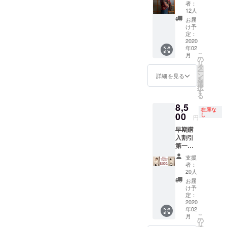
トー
い。
枚数確
な気持ちと一緒に、温もり
者：
ライトで帰ります。今日の
体を使ってしまうのではな
ル】男
色、柄
保がで
12人
ル1枚で暖房がなくても過ご
女兼用
や愛も届けられるのではな
はお任
きない
活動報告はここまでです。
いか。実際、そうやって病
お届
Made in
せ！ど
せるくらい頼もしいです。
場合も
け予
いだろうか。そう思った瞬
India
明日の夜、トランジット
院通いを続けている方は、
んな色
定：
ござい
冬の寒さにはもちろん、夏
(インド
2020
のス
ますの
間、私の心は一転して踊り
（長時間待ち）の空港でWi-
ある症状が緩和したら、ま
年02
製) ヤク
トール
で、必
の冷房の効いた室内でも大
こ
月
ウール
が来る
の
ず備考
出しました。これまで費や
Fiがつながったら、またご
た別の場所が悪くなり……
リ
100%
かはお
タ
欄に第
活躍だと思います。体の余
ー
サイズ
した費用が惜しく無くなり
楽し
ン
２希望
詳細を見る
報告します。それと・・4月
と、通院を繰り返すことが
を
98cm
み。 ラ
計な力が抜けて、「やさし
選
のお色
択
ました。発送準備中のス
×220c
1日から、1ヶ月、バリのウ
多いように見えます。みな
イン
す
もお知
る
さ」そのものを纏っている
m 超大
アップ
らせく
トール達！心なしか嬉しそ
ブドで開催されるリトリー
さまの周りでは、いかがで
8,5
判のヤ
したも
ださ
在庫な
ように感じさせてくれるこ
クのス
00
のの他
し
い。
うにふっくらして見えま
円
トに参加予定です。セラピ
しょうか。ですから私は、
トール
にも“ヤ
尚、全
のストール、季節を問わず
早期購
です。
す。早速その方に連絡を取
ク”のス
オー
ストとして、生徒さんをケ
大きな怪我をしたとして
入割引
巻き方
トール
大切に使わせていただきた
ダーの
ると、快く受け入れてくだ
第一
で表情
アしながら、ヨガの学び、
も、急性期を過ぎたあと
には
枚数が
弾 ホ
いと思います。その体から
が変わ
様々な
確保で
支援
さるとのことでした。私は
リトリートの構成への知識
は、痛み止めや強い薬を使
ワイト
りま
色や柄
きない
者：
貴重な毛を分けてくれたヤ
ご希望
す。 柄
があり
20人
場合
すぐに準備に入りました。
を深めます。ご興味がある
わず、 痛みはどこにあるの
の方は
はお任
ます。
は、先
お届
クたちとネパールの職人さ
こちら
せにな
すべての傷を治すことはで
買い付
け予
着順に
方がいらっしゃいました
か どの方向に動かしやす
でご購
りま
定：
ける時
んの素晴らしい手仕事が、
てお送
きませんが、できる限り一
入くだ
2020
す。 赤
ら、ご一緒しませんか？ヨ
く、どの方向に抵抗がある
に、こ
りし、
年02
さい！
日本でも世界でも、いつも
系、グ
の色も
不足分
こ
枚一枚を整え、心を込めて
月
ガのリトリートで、リゾー
のか を、丁寧に感じ、観察
限定20
リーン
の
いい
のオー
リ
たくさんの人々に向き合い
”ヤ