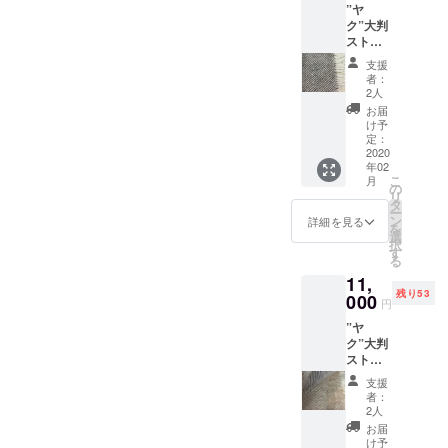
PORTO
okペー
言い切れない以上、支援価
”ヤ
のところで、ドネーション
頼ったものに適応します。
くださ
び、備
あり、
（福岡
ジに季
ターンをお届けできます。
ク”大判
い。 ホ
考欄に
その場
格を落としたとしても、ご
市西区
節ごと
でのマッサージやヒーリン
不自然な支えに寄りかかり
ストー
ワイト
『白希
合は別
宮浦
しかしながら、大きな資本
にアッ
ル
は、染
望』
支援を募ることがどうして
のお色
支援
グは、なかなかお役に立た
続ければ、やがてそれなし
2129-
プしま
【グレ
めや漂
『色柄
でご用
者：
があるわけではないため、
26）、
すの
イ×ホワ
もできなかったのです。そ
白がな
お任せ
2人
せていただけたようです。
では生きられなくなる。私
意しま
また
で、ご
イト】
いナ
基本的にキャンセルはご容
希望』
す。備
お届
は、パ
確認く
のくせ、ヤクからいただい
男女兼
チェンマイの街中オールド
は、車で旅をしていても、
チュラ
と明記
け予
考欄に
トロン
ださ
赦いただいております。そ
用 サイ
ルな色
定：
してい
第２希
た希少な毛であることもあ
さまご
い。）
シティから、バイクで77km
適切に身体を動かし、細胞
ズ 幅
2020
です。
ただけ
望のお
希望の
の代わり、万が一リターン
タイ、
年02
90cm×
素材：
ればお
り、捨てるという選択にも
色をお
も何のその。6年ぶりとだ
に“呼吸”を送ることができれ
場所に
こ
チェン
月
長さ
ヤク
の
申し込
知らせ
に不備があり、お気に召さ
て。タ
リ
マイ
180cm
踏み切れずにいました。だ
ウール
タ
み可能
と、赤ちゃんだと思ってい
ば、本来、そのような補助
くださ
イ、
ー
Mother
※手織り
100%
なかった場合は、交換で真
ン
です。
詳細を見る
い。 素
チェン
を
ship
からといって、無償で誰に
生産の
た子供達も大きくなってい
は必要なくなると考えてい
送料無
選
材：ヤ
マイ
択
（要宿
摯に対応させていただきま
ため、
料
す
クウー
でもお渡しするのも、何か
Mother
る
泊料。
て、もうすぐ背を追い越さ
ます。（例えば、呼吸に
若干の
ル100%
ship
すので、どうぞご安心くだ
1000th
11,
誤差は
が違う。いっそ火にくべて
送料無
れそうな勢いです。今回の
よって細胞により豊富な酸
（要宿
b@nigh
残り53
ご了承
000
料
さい。発送スケジュールに
円
泊料。
t）な
くださ
燃やし、空に献上してしま
参加の目的は、・私の手
素を届け、関節や筋膜をゆ
1000th
ど、お
”ヤ
い。 ホ
ついて● 4月1日～30日：バ
b@nigh
好きな
おうかと本気で考えたこと
ク”大判
ワイト
技、施術をより多くの人々
るめ、腺を活性化する。そ
t） マッ
場所
ストー
リ・ウブドで開催のヨガリ
とグレ
もあります。そんな時、ふ
トがあ
で。 基
に知って活用していただく
うした目的でヨガの要素を
ル
イは、
支援
れば、
トリートにセラピストとし
本、
【ブラ
染めや
者：
と、心の明暗を分けるよう
ため・お祭りで楽しく疲れ
取り入れることは、とても
大地の
マット
ウン系×
漂白が
2人
て参加予定のた●3月20日頃
上のど
があれ
ホワイ
ないナ
な考えが浮かびました。数
お届
た人々を癒したい、心が閉
効果的だと感じていま
こでも
ば、大
ト】男
チュラ
け予
までのご支援に関しては3月