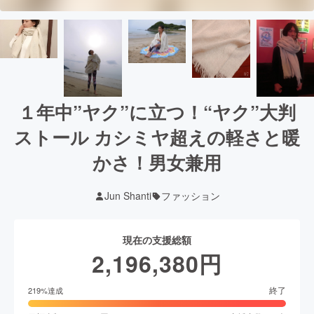
１年中”ヤク”に立つ！“ヤク”大判
ストール カシミヤ超えの軽さと暖
かさ！男女兼用
Jun Shanti
ファッション
現在の支援総額
2,196,380
円
終了
219
%達成