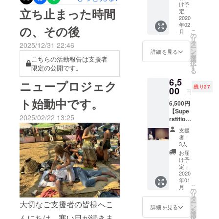
サー
皆様は覚えていらっしゃる
け予
の土地にいながら、私はい
立ち止まった時間
ジ】
定：
でしょうか。昨年春に中止
60分
2020
ま、忙しかった年末年始を
年02
+ヘッド
の、その後
した、ヤク×オーガニック
こ
月
越えて迎えた、4日間のご褒
ヒーリ
の
リ
ング
タ
2025/12/31 22:46
コットンのストールのプロ
美のようなお正月休暇を過
ー
5500円
ン
詳細を見る
を
宇宙や
ジェクト。早い段階から多
こちらの活動報告は支援者
選
ごしています。お手伝いを
択
大地と
す
限定の公開です。
る
くの方にご支援をいただ
つなが
しているゲストハウスの施
6,5
りなが
ニュープロジェク
き、今もなお、そのお気持
設の一つにある、古い日本
残り27
ら行
00
円
う、全
ちに深く感謝しています。
ト始動中です。
家屋。築年数は経っていま
6,500円
身の
【Supe
マッ
しかし、商品の品質には激
すが驚くほど日当たりがよ
2025/02/22 13:25
rstitiou
サー
しいばらつきがあり、細か
s(迷信
ジ。 体
く、昼間はまるで温室のよ
支援
深い
の痛み
者：
な糸切れや傷を見つけるた
うで、暖房がいらないほど
人）タ
ととも
3人
イ古式
に心も
お届
びに、このまま進めること
の陽だまりに包まれていま
マッ
スー
け予
サー
パーリ
定：
はできないと判断せざるを
す。「今世で日本に生まれ
ジ】
2020
ラック
年01
得ませんでした。返品や返
90分＋
ス。 通
たのは初めて」と言われる
こ
月
ヘッド
常60分
の
リ
金をネパールの製造者に打
ほど南国体質の私にとっ
ヒーリ
の料金
タ
ー
大切なご支援者の皆様へこ
ングor
で、海
ン
詳細を見る
診しましたが、返答はあり
を
て、この環境は本当にあり
お腹
外で大
選
んにちは。寒い日が続きま
択