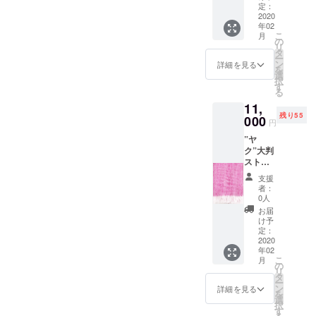
できる
地の上
日前の朝、突然にある方の
女兼用
ルな色
定：
じてる人がいたら開くお手
す。）私はいつも、人の身
のがタ
のどこ
サイ
2020
中に発送いたします。● お
です。
お顔を思いついたのです。
イ古式
でもで
年02
伝いがしたい。・11月末に
体、生き物の身体が持つ、
ズ 幅
集毛時
こ
をベー
月
花見の季節までにお届けを
きるの
90cm×
期のヤ
の
名古屋に、以前タイのお祭
リ
足の骨を骨折してタイマッ
まだ解明されていない秘め
スとし
がタイ
長さ
クの状
タ
ご希望の方は、3月20日まで
ー
たJUN
古式を
180cm
態によ
ン
りで施術をさせていただい
詳細を見る
サージができるようになる
られた力を信じています。
を
のヒー
ベース
※手織り
り、若
選
のご支援をご検討くださ
択
リング
とした
たお客様がいらっしゃいま
生産の
干の色
す
まで、最低3ヶ月と言われて
だから私の施術は、ただそ
る
セラ
JUNの
ため、
い。● 3月20日以降のご支援
の差が
す。その方は、世間の狭間
ピーで
ヒーリ
11,
いたのを早めに開始してい
の時の症状を「治す」ため
若干の
ござい
す。期
については、通常発送とな
ングセ
残り55
誤差は
000
ます。
円
に取り残されたご高齢の
たものの、ブランクも大き
だけのものではありませ
限は
ラピー
ご了承
あらか
り、プロジェクト終了後の5
JUNが
です。
”ヤ
くださ
じめご
方々のお世話をされていま
かったので、もっともっと
ん。未知の領域のドアを
生きて
期限は
ク”大判
い。 ホ
了承く
月中に発送予定です。（北
いる限
無期限
ストー
す。身寄りがなく、小さな
ワイト
ださい
動かしてお役に立ちながら
そっとノックし、眠ってい
りで
でJUN
ル
と茶系
海道や東北の方は桜の季節
ませ。
支援
犯罪を繰り返すことで、刑
す。達
が生き
【ピン
使って感と筋肉を取り戻し
る力を思い出させること。
は、染
素材：
者：
成後、
に間に合うのでしょう
ている
ク×ホワ
めや漂
ヤク
0人
務所や拘置所に戻ろうとす
たい。その全てが完了でき
その人自身が持つエネル
チケッ
限りで
イト】
白がな
ウール
お届
か？）素敵なご感想をいた
トを
す。達
男女兼
いナ
100%
け予
るご老人がいる――そんな
たように思います。お客様
ギーが目を覚まし、自己治
メール
成後、
用 サイ
チュラ
定：
送料無
だきました！お手元に届い
でお送
チケッ
ズ 幅
2020
話を、皆様も耳にしたこと
ルな色
料
から、ヨーロッパに来るこ
癒力が自然に動き出すこ
りしま
年02
トをお
90cm×
です。
たご支援者様から、温かい
こ
月
があるかもしれません。そ
す。
送りし
長さ
とがあれば声をかけてね。
と。それが、私の施術の本
その時
の
リ
メッセージをいただきまし
ます。
180cm
期のヤ
タ
れほどまでに、行き場のな
ー
今から、別なところに行く
質です。けれど現実には、
※手織り
クの毛
ン
詳細を見る
たので、いち早くこちらで
を
生産の
によ
選
い方々がいるという現実。
から、一緒に行かないかと
私とのセッションで明らか
択
ため、
り、若
す
ご紹介させていただきます