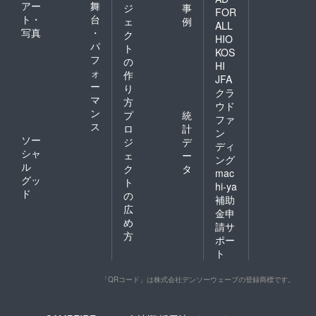
アー
舞
ジ
事
からの感謝を込めて。
FOR
ト・
台
ェ
例
ALL
写真
・
ク
HIO
パ
ト
KOS
フ
の
HI
ォ
作
JFA
ー
り
クラ
マ
方
ウド
ン
プ
統
ファ
ス
ロ
計
ン
ソー
ジ
デ
ディ
シャ
ェ
ー
ング
ル
ク
タ
mac
グッ
ト
hi-ya
ド
の
補助
広
金申
め
請サ
方
ポー
ト
「QRコード」は株式会社デンソーウェーブの登録商標です。