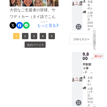
を選択
人）と
トいた
のプロジェクトを組み立て
支援
くしていた元クライアント
限定70
してく
いう
ししま
者：
なエネルギーを感じていま
”ヤ
ださ
るためには、一つでも嘘が
ニック
43人
す。 施
大切なご支援者の皆様、サ
でもあり、現在は車中泊で
ク”大判
い。
ネーム
す。言葉にすると「ふわふ
術場所
お届
必要になるのではないか。
ストー
１、ホ
ワディカー（タイ語でこん
旅を続けている友人から連
の元と
け予
は、福
ル 男
わホワホワ… そしてシーー
ワイ
定：
なっ
岡県糸
私は、このストールを自信
にちは）タイで、頑張って
絡がありました。「足が、
女兼用
2020
ト
た、眉
島市の
もっと見る
ン」という感覚で、それが
年02
サイ
（染め
間のシ
Shanti
を持って薦められるだろう
こ
います。毎年2月に開催され
いつもの倍くらいに腫れて
月
ズ 幅
や漂白
の
ワを和
Shanti
良いのか悪いのか、新鮮す
リ
90cm×
がない
タ
か。その時、その問いに、
らげ、
Thai
ている、2泊３日のキャンプ
いる」その話を聞いて、私
1
2
3
4
5
ー
長さ
ナチュ
ン
ホッと
ぎて自分でもよく分からな
詳細を見る
Healing
を
心は、はっきりと「否」と
180cm
ラルな
選
で、シャンバラ祭りという
はエコノミークラス症候群
頭の中
店舗
択
次のページ
※手織り
いほどです。そんな状態な
...
色で
す
を緩め
（福岡
る
答えました。実際、今開い
巨大なミュージックフェス
を疑い、まずは命の危険を
生産の
す。）
る、ス
県糸島
ので、帰国翌日にご予約い
9,8
ため、
２、グ
マイル
市波多
ている小さなヨガクラスで
に6年ぶりに行ってきまし
回避するために、すぐ病院
残り61
若干の
00
レイ＆
ヘッド
江631-
円
ただいていた、ご支援者様
誤差は
ホワイ
は、最初のプロジェクトで
ヒーリ
1）、海
た。と、言いましても、
へ行くよう勧めました。私
早割第
ご了承
ト ３、
ング
でもあり大切なクライアン
ばたカ
３弾
誤ってヤクだと紹介してし
くださ
ブラウ
キャンプをして、お酒を飲
は普段、薬や科学的治療を
か、感
フェレ
−２ ：
い。 色
ト様でもある方に正直にお
ン系＆
情デ
ストラ
まった「Shantiストール」
ヤク
みながら、踊ったり歌った
自分から選ぶことはほとん
を選択
ホワイ
トック
ン da
支援
伝えしてご判断を仰いで、
100%大
してく
ト ４、
スにも
者：
PORTO
を使っています。その暖か
りという楽しみ方ではな
どありませんし、積極的に
判ス
ださ
ピンク
9人
なる、
（福岡
施術のご予定を月曜日にず
トール
い。
＆ホワ
さを感じて、「欲しいから
お腹
お届
市西区
く、ドネーション（寄附
勧めることもありません。
”ホワイ
１、ホ
イト ※
け予
マッ
らしていただくほどでし
宮浦
ト”、”
譲ってほしい」と言われる
ワイ
定：
ピンク
制）で、任意の額をいただ
けれど、私が直接触れられ
サージ
2129-
色柄お
2020
ト
た。そのような理由で、大
に関し
をプレ
26）、
と、私はは少しだけある在
年02
任せ”
く形で、10分から20分の踊
る距離にいないこと、そし
（染め
ては、
ゼン
または
こ
月
変お待たせをいたしまし
限定７
や漂白