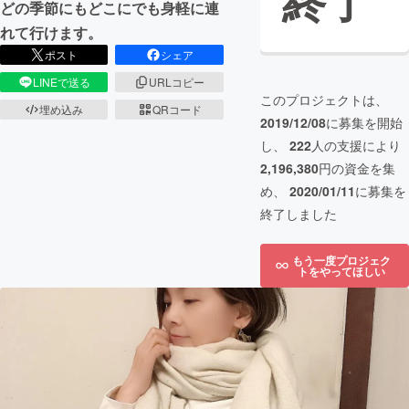
終了
どの季節にもどこにでも身軽に連
れて行けます。
ポスト
シェア
LINEで送る
URLコピー
このプロジェクトは、
埋め込み
QRコード
2019/12/08
に募集を開始
し、
222
人の支援により
2,196,380
円の資金を集
め、
2020/01/11
に募集を
終了しました
もう一度プロジェク
トをやってほしい