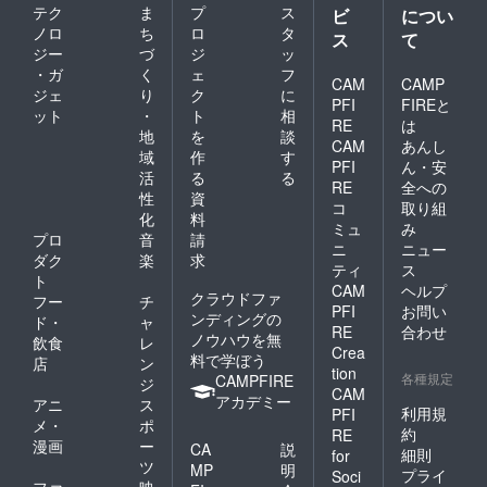
テク
ま
プ
ス
世に生まれてきた意味なの
ビ
につい
あります。ご理解くださ
ノロ
ち
ロ
タ
ス
て
だと感じています。 おわり
ジー
づ
ジ
ッ
り、可能であれば、通知設
に 〜感謝を込めて〜この静
・ガ
く
ェ
フ
CAM
CAMP
定の調整などでご対応いた
ジェ
り
ク
に
かな正月休暇の時間を、私
PFI
FIREと
ット
・
ト
相
だけますと幸いです。どう
RE
は
は「偶然」ではなく、多く
地
を
談
CAM
あんし
ぞ、引き続き温かい応援を
域
作
す
の人の導きと支えの中で与
PFI
ん・安
活
る
る
よろしくお願いいたしま
RE
全への
えられたものだと感じてい
性
資
コ
取り組
す！心より感謝を込めてJun
化
料
ます。ここ水戸のゲストハ
ミュ
み
いつも、拙い文章を読んで
プロ
音
請
ニ
ニュー
ウスへ私を迎え入れてくれ
ダク
楽
求
くださりありがとうござい
ティ
ス
ト
た方々。忙しい年末年始を
CAM
ヘルプ
クラウドファ
ます。まだまだプロジェク
フー
チ
PFI
お問い
共に走り抜け、「今は休ん
ンディングの
ド・
ャ
トも私の旅も続きます。ま
RE
合わせ
ノウハウを無
飲食
レ
でいいよ」と、場と時間を
Crea
料で学ぼう
ずは、第一目標の三月二十
店
ン
tion
委ねてくれた人たち。そし
各種規定
CAMPFIRE
ジ
日まで、どうぞ、ご支援、S
CAM
アカデミー
アニ
ス
て、このクラウドファン
利用規
PFI
NSなどでのシェアや口コミ
メ・
ポ
約
RE
ディングを通して、私の歩
漫画
ー
CA
説
での拡散の応援をよろしく
細則
for
ツ
みや価値観を信じ、支援し
MP
明
プライ
Soci
お願いいたします。今日は