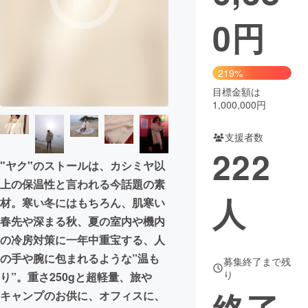
0
円
まちづくり・地域活性化
CAMPFIRE for Social Good
CAMPFIRE Creation
219%
CAMPFIREふるさと納税
machi-ya
コミュニティ
目標金額は
1,000,000円
支援者数
222
"ヤク"のストールは、カシミヤ以
上の保温性と言われる今話題の素
人
材。寒い冬にはもちろん、肌寒い
春先や深まる秋、夏の室内や機内
の冷房対策に一年中重宝する、人
の手や腕に包まれるような”温も
募集終了まで残
り
り”。重さ250gと超軽量、旅や
キャンプのお供に、オフィスに、