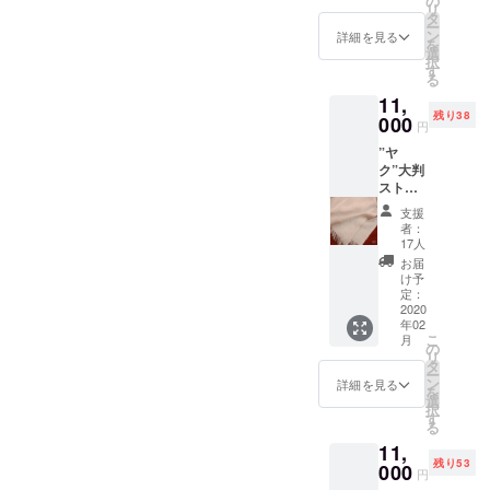
の
現地の
ト。 施
イベン
庫の中から、自信を持って
リ
るように歌うように楽しく
て緊急性がある場合には、
０ カ
がない
タ
事情に
術場所:
ト出店
て、申し訳ございませんで
ー
ラーホ
ナチュ
ン
より、
詳細を見る
おすすめし、お渡しするこ
福岡県
ブース
セッションをたくさんさせ
迷わず医療を勧めます。医
を
ワイ
ラルな
選
ご希望
糸島市
した。早速、ご支援くだ
にて
択
ト、も
とができます。Shantiス
色で
す
のお色
ていただきました。何人か
師の診断は、 4日間、着圧
の
（例: 2
る
しくは
す。）
さった12名のご支援者の皆
が手配
Shanti
月14
トール私は、軽さや洗濯の
11,
色柄限
のスタッフの皆様が、覚え
ソックスを履くこと 薬を飲
２、グ
できな
Shanti
日〜
残り38
様へ福岡では今日も雪が舞
定はこ
000
レイ＆
い場合
Thai
円
Shamb
しやすさといった日常の中
ていてくれて、早い時間に
んでヘモグロビン値を調整
ちらか
ホワイ
が稀に
Healing
alha in
う寒い冬が続いておりま
”ヤ
らお申
ト ３、
あり、
での扱いやすさから、長い
店舗
your
受けて下さったことも、と
すること 今後、車で旅をす
ク”大判
し込み
ブラウ
その場
（福岡
す。暖かいヤクのストール
heart in
ストー
くださ
旅の相棒であった、Shanti
ン系＆
合は別
ても嬉しかったです。6年ぶ
る際は常に着圧ソックスを
県糸島
Thai/Ch
ル
い。 ま
ホワイ
を一日も早くご利用いただ
のお色
市波多
支援
iang
の方を選んでしまうのです
【ナ
た、こ
りのお祭りは規模も大きく
着用すること というもので
ト ４、
でご用
者：
江631-
mai 、8
チュラ
けるよう、本日と明日で発
ちらの
ピンク
17人
意しま
1）また
月お盆
が、二度目のプロジェクト
なり、会場が広いのもあ
した。友人は、その指示を
ルホワ
限定数
＆ホワ
す。備
お届
は、
ASO
送準備を整え、月曜日に発
イト】
が終了
イト ※
け予
考欄に
のヤクのストールも暖かさ
Superst
BIKE
り、知り合いが来ていても
そのまま受け入れているよ
男女兼
した場
定：
ピンク
第２希
itious
送いたします。どうぞ楽し
HEAVE
用 サイ
2020
合は、
で軍配が上がります。そし
に関し
望のお
探すのが難しいほどの賑わ
うでした。そのとき、私の
Asian
N、9月
年02
ズ 幅
大変お
ては、
みにお待ちください！早期
色をお
healing
山水人
こ
月
て質感もやっぱり厚みも
90cm×
手数で
の
い。私が出店したのが、最
中に一つの問いが生まれま
現地の
知らせ
（福岡
など。
リ
長さ
発送についてご理解いただ
すが、
タ
事情に
くださ
市早良
出店ス
ー
あってしっかりしているな
終夜の前夜ということもあ
した。このまま受け入れ続
180cm
上記の
ン
より、
詳細を見る
い。 素
区曙2丁
ケ
を
きたいこと本プロジェクト
※手織り
早割第
選
ご希望
材：ヤ
と思います。だから、同じ
目）海
ジュー
択
り、8日間の祭りでのキャン
けたら、一生、足を締めつ
生産の
３弾
す
のお色
クウー
ばたカ
ではオールインワン方式を
ルは
る
ため、
9800円
ものをとオーダーしたのに
が手配
ル100%
プで踊り、歌い、演奏して
けながら生きることになる
フェレ
Instagr
11,
若干の
から適
できな
採用しているため、プロ
送料無
ストラ
amや
残り53
も関わらず、これでいいと
誤差は
000
当な色
きた人々も少々お疲れ気味
のではないか。生き物は、
い場合
料
円
ン da
Facebo
ご了承
ジェクト終了を待たずにリ
を選
が稀に