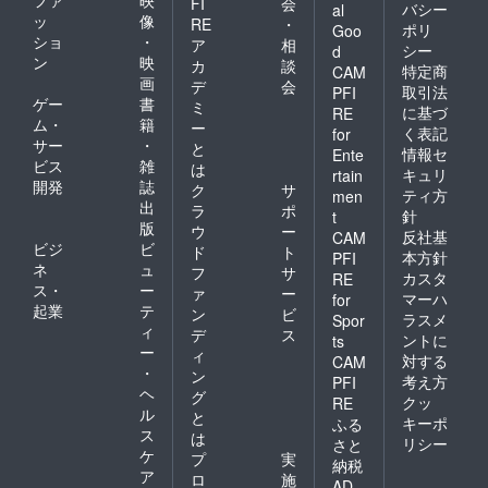
ファ
映
FI
会
バシー
al
てくださっている皆さん。
ッ
像
RE
・
また後で書きたいと思いま
ポリ
Goo
ショ
・
皆さんの存在がなければ、
ア
相
シー
d
す。お時間があればご覧く
ン
映
カ
談
特定商
CAM
私はこの暖かな陽だまりの
画
デ
会
ださい。QRコードはこち
取引法
PFI
ゲー
書
中で立ち止まり、振り返
ミ
に基づ
RE
ら！
ム・
籍
ー
く表記
for
り、身体と心の声に静かに
サー
・
と
情報セ
Ente
耳を澄ませることはできま
ビス
雑
は
キュリ
rtain
開発
誌
ク
サ
ティ方
せんでした。本当に、あり
men
出
ラ
ポ
針
t
がとうございます。この休
版
ウ
ー
反社基
CAM
ビジ
ビ
ド
ト
暇で受け取った気づきやエ
本方針
PFI
ネ
ュ
フ
サ
カスタ
RE
ネルギーは、これからま
ス・
ー
ァ
ー
マーハ
for
起業
テ
ン
ビ
た、人の身体に触れ、言葉
ラスメ
Spor
ィ
デ
ス
ントに
ts
を交わし、生きる場を整え
ー
ィ
対する
CAM
・
ン
ていく中で、必ず循環させ
考え方
PFI
ヘ
グ
クッ
RE
ていきます。引き続き、私
ル
と
キーポ
ふる
ス
は
の歩みを、どうぞ見守って
リシー
さと
ケ
プ
実
納税
いただけたら幸いです。心
ア
ロ
施
AD