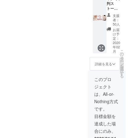
ドカ
そのための働きは、一度衰
判ス
くださ
ラルな
ラー
まっすぐ伝わってきて。そ
トー
い。 色
色で
（染料
えた身体であっても、
ル ホ
を選択
す。）
を使っ
支援
んなJunさんが繋いでくだ
ワイト
してく
素材：
者：
ちょっとしたきっかけで、
て染め
or 色柄
ださ
ヤク
50人
さったストールとのご縁、
られた
おまか
い。
まだ目覚めていなかった領
ウール
お届
もの
せ 男
今こうしてその暖かさを感
１、ホ
100%
け予
例ピン
域を含めて呼び覚ますこと
女兼用
ワイ
定：
送料無
ク、グ
じられることに、感謝の気
限定30
2020
ト
料
リー
ができる。私はそれを、身
年02
サイ
（染め
ン、ブ
持ちでいっぱいです。素晴
こ
月
ズ 幅
や漂白
の
をもって学んできました。
ルーな
リ
90cm×
がない
タ
らしい機会をほんとうにあ
どのお
ー
長さ
ナチュ
ン
いま私は、20歳の大学生た
詳細を見る
色も含
を
180cm
りがとうございます！今回
ラルな
選
まれま
択
ちと一緒に、ゲストハウス
※手織り
色で
す
す） ※
る
のプロジェクトがスタート
生産の
す。）
このプロ
写真は
の庭の整美を行っていま
ため、
２、グ
参考の
して、早速たくさんの支援
ジェクト
若干の
レイ＆
す。重いものを持ち上げる
色見本
誤差は
ホワイ
が集まっていること、ほん
は、All-or-
です。
ご了承
ト ３、
作業では、さすがに若い男
現地に
Nothing方式
くださ
とうに嬉しく思っていま
ブラウ
行かな
性には敵いませんが、それ
い。 色
ン系＆
です。
くては
す。引き続き、縁ある多く
を選択
ホワイ
どんな
以外の作業では、ほとんど
目標金額を
してく
ト ４、
柄があ
の方の目に触れて、無事達
ださ
ピンク
達成した場
同じように動くことができ
るかわ
い。 ホ
＆ホワ
成しますように！そしてJun
かりま
合にのみ、
ワイ
イト ※
ます。それは、私が「たま
せんの
ト
さんの活動がますます世界
ピンク