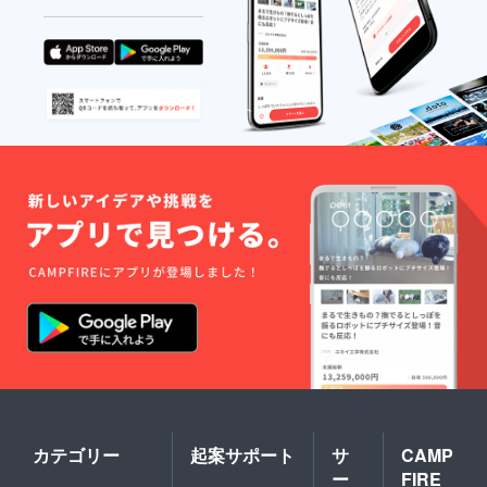
たが、自分の身体の声を
させていただきます。どう
しっかりと感じ取り、今の
ぞ、今後ともどうぞよろし
あなたにとって本当に大切
くお願いいたします！最後
なケアを選んでくださるこ
に…当プロジェクトは、3回
とを、心から願っていま
目のクラウドファンディン
す。もしあなたが望むな
グとなります。そのため、
ら、私がこれまでに得てき
活動報告を過去2回のプロ
た経験や気づきを、分かち
ジェクトにも転載しており
合うこともできます。私が
ます。現時点で、ほとんど
この手で触れてきた人々、
のご支援者様が以前からの
そして、こうして繋がって
継続したご支援者様である
いるみなさまが、いつまで
ため、メールのお知らせが
も若々しく、生命力に満
重複し、ご不便をおかけす
ち、自由に動き、走り回れ
ることがあるかもしれませ
ること。それは、私の心か
ん。それでも、過去のご支
カテゴリー
起案サポート
サ
CAMP
らの願いであり、私がこの
ー
FIRE
援様にお伝えしたい言葉が