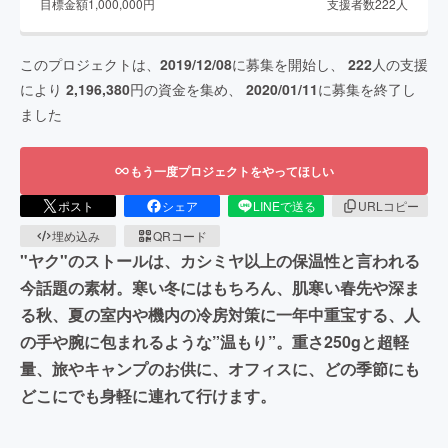
目標金額
1,000,000
円
支援者数
222
人
このプロジェクトは、
2019/12/08
に募集を開始し、
222
人の支援
により
2,196,380
円の資金を集め、
2020/01/11
に募集を終了し
ました
もう一度プロジェクトをやってほしい
ポスト
シェア
LINEで送る
URLコピー
埋め込み
QRコード
"ヤク"のストールは、カシミヤ以上の保温性と言われる
今話題の素材。寒い冬にはもちろん、肌寒い春先や深ま
る秋、夏の室内や機内の冷房対策に一年中重宝する、人
の手や腕に包まれるような”温もり”。重さ250gと超軽
量、旅やキャンプのお供に、オフィスに、どの季節にも
どこにでも身軽に連れて行けます。