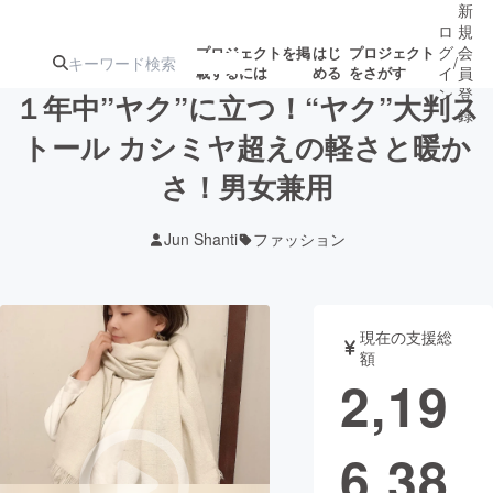
新
ロ
規
グ
会
プロジェクトを掲
はじ
プロジェクト
/
載するには
める
をさがす
イ
員
ン
登
１年中”ヤク”に立つ！“ヤク”大判ス
録
トール カシミヤ超えの軽さと暖か
さ！男女兼用
人気のプロ
注目のリ
注目の新着プロ
募集終了が近いプ
もうすぐ公開
ジェクト
ターン
ジェクト
ロジェクト
されます
Jun Shanti
ファッション
アート・写真
音楽
現在の支援総
テクノロジー・ガジェット
ゲーム・サ
額
2,19
映像・映画
書籍・雑誌
6,38
ビジネス・起業
チャレンジ