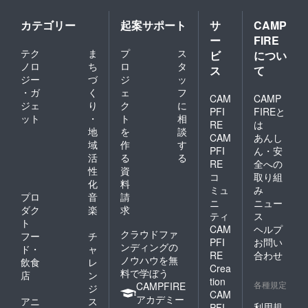
カテゴリー
起案サポート
サ
CAMP
ー
FIRE
テク
ま
プ
ス
ビ
につい
ノロ
ち
ロ
タ
ス
て
ジー
づ
ジ
ッ
・ガ
く
ェ
フ
CAM
CAMP
ジェ
り
ク
に
PFI
FIREと
ット
・
ト
相
RE
は
地
を
談
CAM
あんし
域
作
す
PFI
ん・安
活
る
る
RE
全への
性
資
コ
取り組
化
料
ミュ
み
プロ
音
請
ニ
ニュー
ダク
楽
求
ティ
ス
ト
CAM
ヘルプ
クラウドファ
フー
チ
PFI
お問い
ンディングの
ド・
ャ
RE
合わせ
ノウハウを無
飲食
レ
Crea
料で学ぼう
店
ン
tion
各種規定
CAMPFIRE
ジ
CAM
アカデミー
アニ
ス
利用規
PFI