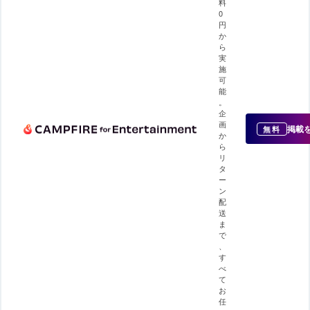
料
0
円
か
ら
実
施
可
能
。
企
画
掲載
無料
か
ら
リ
タ
ー
ン
配
送
ま
で
、
す
べ
て
お
任