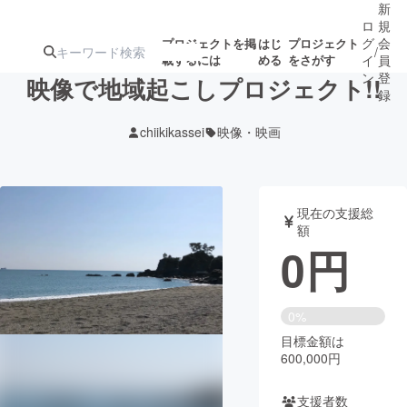
新
ロ
規
グ
会
プロジェクトを掲
はじ
プロジェクト
/
載するには
める
をさがす
イ
員
ン
登
映像で地域起こしプロジェクト!!
録
chiikikassei
映像・映画
人気のプロ
注目のリ
注目の新着プロ
募集終了が近いプ
もうすぐ公開
ジェクト
ターン
ジェクト
ロジェクト
されます
現在の支援総
額
アート・写真
音楽
0
円
テクノロジー・ガジェット
ゲーム・サ
0%
目標金額は
映像・映画
書籍・雑誌
600,000円
ビジネス・起業
チャレンジ
支援者数