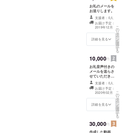
お礼のメールを
お送りします。
支援者：0人
お届け予定：
こ
2019年12月
の
リ
タ
ー
ン
詳細を見る
を
選
択
す
る
10,000
円
お礼音声付きの
メールを送らさ
せていただきま
す。
支援者：0人
お届け予定：
こ
2020年02月
の
リ
タ
ー
ン
詳細を見る
を
選
択
す
る
30,000
円
作成した動画