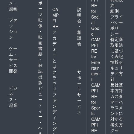
メ・
ポ
約
RE
漫画
ー
CA
説
細則
for
ツ
MP
明
プライ
Soci
ファ
映
FI
会
バシー
al
ッ
像
RE
・
ポリ
Goo
ショ
・
ア
相
シー
d
ン
映
カ
談
特定商
CAM
画
デ
会
取引法
PFI
ゲー
書
ミ
に基づ
RE
ム・
籍
ー
く表記
for
サー
・
と
情報セ
Ente
ビス
雑
は
キュリ
rtain
開発
誌
ク
サ
ティ方
men
出
ラ
ポ
針
t
版
ウ
ー
反社基
CAM
ビジ
ビ
ド
ト
本方針
PFI
ネ
ュ
フ
サ
カスタ
RE
ス・
ー
ァ
ー
マーハ
for
起業
テ
ン
ビ
ラスメ
Spor
ィ
デ
ス
ントに
ts
ー
ィ
対する
CAM
・
ン
考え方
PFI
ヘ
グ
クッ
RE
ル