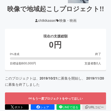
映像で地域起こしプロジェクト!!
chiikikassei
映像・映画
現在の支援総額
0
円
終了
0
%達成
目標金額
600,000
円
支援者数
0
人
このプロジェクトは、
2019/10/21
に募集を開始し、
2019/11/20
に募集を終了しました
もう一度プロジェクトをやってほしい
ポスト
シェア
LINEで送る
URLコピー