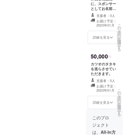
に、スポンサー
としてお名前を
載せさせていた
支援者：0人
だきます。（2
お届け予定：
回） ※目標金額
こ
2020年01月
の
未達の場合、現
リ
タ
状あるiPhoneな
ー
ン
どで撮影したも
詳細を見る
を
選
のになります。
択
す
※支援時ご希望の
る
お名前(表示して
50,000
よい名前)を備考
円
欄へ記入くださ
カツオのタタキ
い
を送らさせてい
ただきます。
支援者：0人
お届け予定：
こ
2020年01月
の
リ
タ
ー
ン
詳細を見る
を
選
択
す
る
このプロ
ジェクト
は、
All-In方