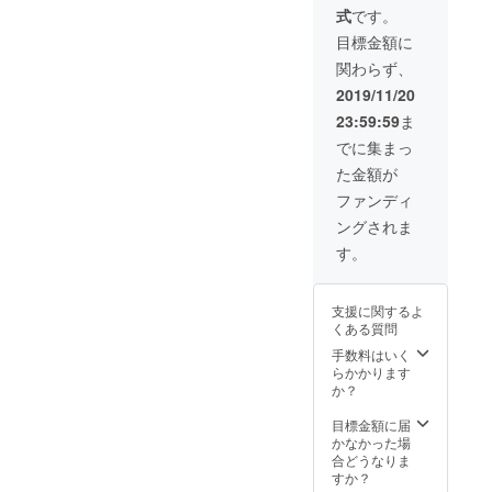
式
です。
目標金額に
関わらず、
2019/11/20
23:59:59
ま
でに集まっ
た金額が
ファンディ
ングされま
す。
支援に関するよ
くある質問
手数料はいく
らかかります
か？
目標金額に届
かなかった場
合どうなりま
すか？