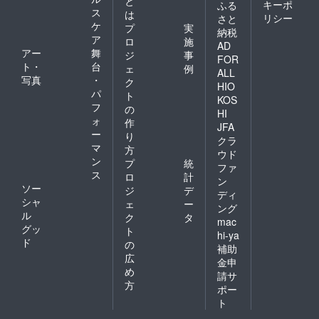
と
キーポ
ふる
ス
は
リシー
さと
ケ
プ
実
納税
ア
ロ
施
AD
アー
舞
ジ
事
FOR
ト・
台
ェ
例
ALL
写真
・
ク
HIO
パ
ト
KOS
フ
の
HI
ォ
作
JFA
ー
り
クラ
マ
方
ウド
ン
プ
統
ファ
ス
ロ
計
ン
ソー
ジ
デ
ディ
シャ
ェ
ー
ング
ル
ク
タ
mac
グッ
ト
hi-ya
ド
の
補助
広
金申
め
請サ
方
ポー
ト