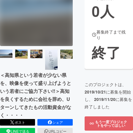
0
人
まちづくり・地域活性化
CAMPFIRE for Social Good
CAMPFIRE Creation
募集終了まで残
り
CAMPFIREふるさと納税
machi-ya
コミュニティ
終了
＜高知県という若者が少ない県
を、映像を使って盛り上げようと
このプロジェクトは、
いう若者にご協力下さい!!＞高知
2019/10/21
に募集を開始
を良くするために会社を辞め、U
し、
2019/11/20
に募集を
ターンしてきたもの活動資金がな
終了しました
く・・・・
もう一度プロジェク
ポスト
シェア
トをやってほしい
LINEで送る
URLコピー