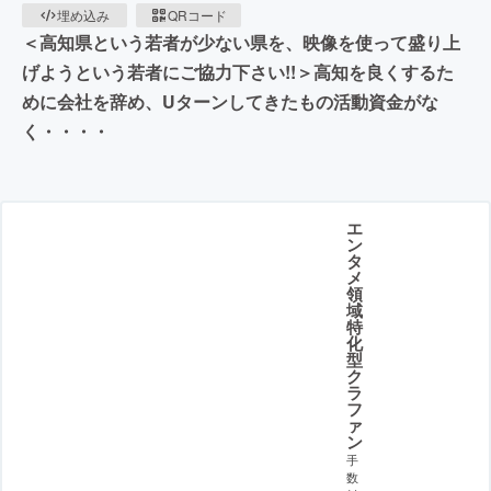
埋め込み
QRコード
＜高知県という若者が少ない県を、映像を使って盛り上
げようという若者にご協力下さい!!＞高知を良くするた
めに会社を辞め、Uターンしてきたもの活動資金がな
く・・・・
エ
ン
タ
メ
領
域
特
化
型
ク
ラ
フ
ァ
ン
手
数