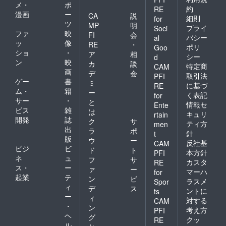
メ・
ポ
約
RE
漫画
ー
CA
説
細則
for
ツ
MP
明
プライ
Soci
ファ
映
FI
会
バシー
al
ッ
像
RE
・
ポリ
Goo
ショ
・
ア
相
シー
d
ン
映
カ
談
特定商
CAM
画
デ
会
取引法
PFI
ゲー
書
ミ
に基づ
RE
ム・
籍
ー
く表記
for
サー
・
と
情報セ
Ente
ビス
雑
は
キュリ
rtain
開発
誌
ク
サ
ティ方
men
出
ラ
ポ
針
t
版
ウ
ー
反社基
CAM
ビジ
ビ
ド
ト
本方針
PFI
ネ
ュ
フ
サ
カスタ
RE
ス・
ー
ァ
ー
マーハ
for
起業
テ
ン
ビ
ラスメ
Spor
ィ
デ
ス
ントに
ts
ー
ィ
対する
CAM
・
ン
考え方
PFI
ヘ
グ
クッ
RE
ル