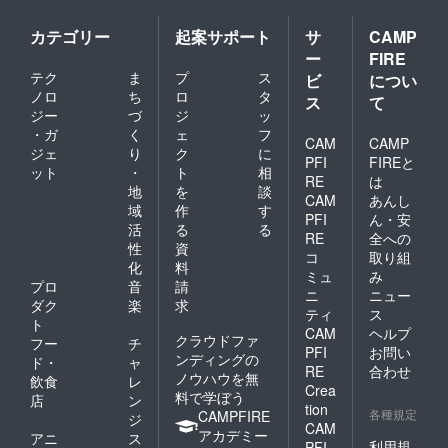
カテゴリー
起案サポート
サ
CAMP
ー
FIRE
テク
ま
プ
ス
ビ
につい
ノロ
ち
ロ
タ
ス
て
ジー
づ
ジ
ッ
・ガ
く
ェ
フ
CAM
CAMP
ジェ
り
ク
に
PFI
FIREと
ット
・
ト
相
RE
は
地
を
談
CAM
あんし
域
作
す
PFI
ん・安
活
る
る
RE
全への
性
資
コ
取り組
化
料
ミュ
み
プロ
音
請
ニ
ニュー
ダク
楽
求
ティ
ス
ト
CAM
ヘルプ
クラウドファ
フー
チ
PFI
お問い
ンディングの
ド・
ャ
RE
合わせ
ノウハウを無
飲食
レ
Crea
料で学ぼう
店
ン
tion
各種規定
CAMPFIRE
ジ
CAM
アカデミー
アニ
ス
利用規
PFI