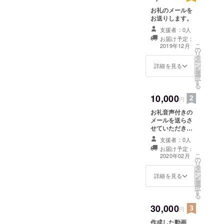
お礼のメールを
お送りします。
支援者：0人
お届け予定：
こ
2019年12月
の
リ
タ
ー
ン
詳細を見る
を
選
択
す
る
10,000
円
お礼音声付きの
メールを送らさ
せていただきま
す。
支援者：0人
お届け予定：
こ
2020年02月
の
リ
タ
ー
ン
詳細を見る
を
選
択
す
る
30,000
円
作成した動画