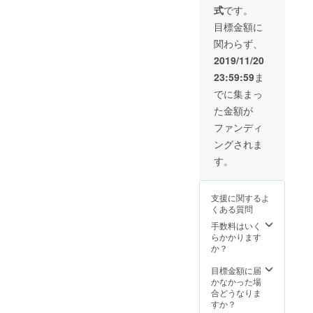
式
です。
目標金額に
関わらず、
2019/11/20
23:59:59
ま
でに集まっ
た金額が
ファンディ
ングされま
す。
支援に関するよ
くある質問
手数料はいく
らかかります
か？
目標金額に届
かなかった場
合どうなりま
すか？