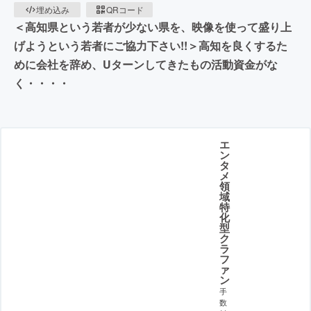
埋め込み
QRコード
＜高知県という若者が少ない県を、映像を使って盛り上
げようという若者にご協力下さい!!＞高知を良くするた
めに会社を辞め、Uターンしてきたもの活動資金がな
く・・・・
エ
ン
タ
メ
領
域
特
化
型
ク
ラ
フ
ァ
ン
手
数