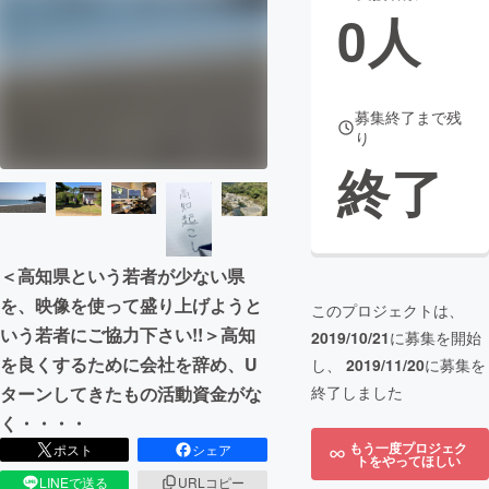
0
人
まちづくり・地域活性化
CAMPFIRE for Social Good
CAMPFIRE Creation
募集終了まで残
り
CAMPFIREふるさと納税
machi-ya
コミュニティ
終了
＜高知県という若者が少ない県
を、映像を使って盛り上げようと
このプロジェクトは、
いう若者にご協力下さい!!＞高知
2019/10/21
に募集を開始
を良くするために会社を辞め、U
し、
2019/11/20
に募集を
ターンしてきたもの活動資金がな
終了しました
く・・・・
もう一度プロジェク
ポスト
シェア
トをやってほしい
LINEで送る
URLコピー