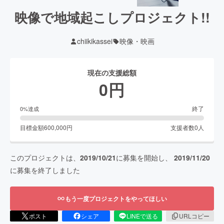
映像で地域起こしプロジェクト!!
chiikikassei
映像・映画
現在の支援総額
0
円
終了
0
%達成
目標金額
600,000
円
支援者数
0
人
このプロジェクトは、
2019/10/21
に募集を開始し、
2019/11/20
に募集を終了しました
もう一度プロジェクトをやってほしい
ポスト
シェア
LINEで送る
URLコピー