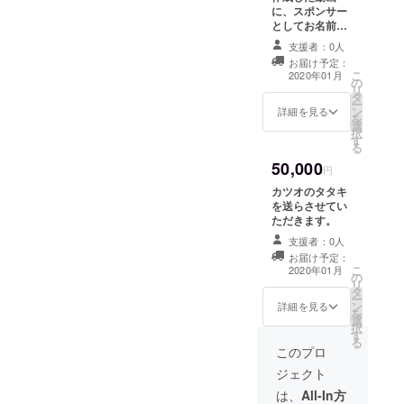
に、スポンサー
としてお名前を
載せさせていた
支援者：0人
だきます。（2
お届け予定：
回） ※目標金額
こ
2020年01月
の
未達の場合、現
リ
タ
状あるiPhoneな
ー
ン
どで撮影したも
詳細を見る
を
選
のになります。
択
す
※支援時ご希望の
る
お名前(表示して
50,000
よい名前)を備考
円
欄へ記入くださ
カツオのタタキ
い
を送らさせてい
ただきます。
支援者：0人
お届け予定：
こ
2020年01月
の
リ
タ
ー
ン
詳細を見る
を
選
択
す
る
このプロ
ジェクト
は、
All-In方