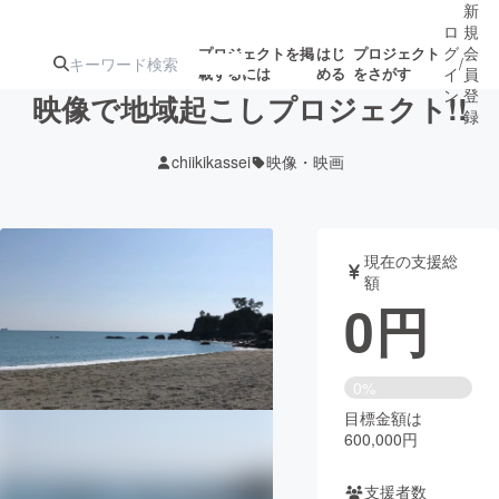
新
ロ
規
グ
会
プロジェクトを掲
はじ
プロジェクト
/
載するには
める
をさがす
イ
員
ン
登
映像で地域起こしプロジェクト!!
録
chiikikassei
映像・映画
人気のプロ
注目のリ
注目の新着プロ
募集終了が近いプ
もうすぐ公開
ジェクト
ターン
ジェクト
ロジェクト
されます
現在の支援総
額
アート・写真
音楽
0
円
テクノロジー・ガジェット
ゲーム・サ
0%
目標金額は
映像・映画
書籍・雑誌
600,000円
ビジネス・起業
チャレンジ
支援者数