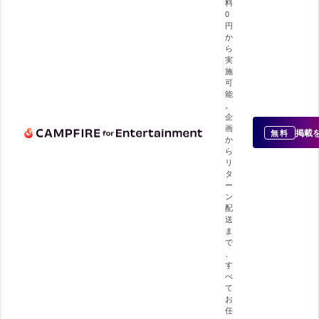
料
0
円
か
ら
実
施
可
能
。
企
画
掲載
無料
か
ら
リ
タ
ー
ン
配
送
ま
で
、
す
べ
て
お
任