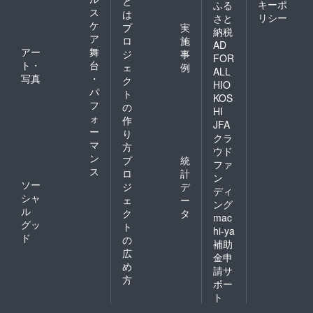
と
キーポ
ふる
ス
は
リシー
さと
ケ
プ
実
納税
ア
ロ
施
AD
アー
舞
ジ
事
FOR
ト・
台
ェ
例
ALL
写真
・
ク
HIO
パ
ト
KOS
フ
の
HI
ォ
作
JFA
ー
り
クラ
マ
方
ウド
ン
プ
統
ファ
ス
ロ
計
ン
ソー
ジ
デ
ディ
シャ
ェ
ー
ング
ル
ク
タ
mac
グッ
ト
hi-ya
ド
の
補助
広
金申
め
請サ
方
ポー
ト