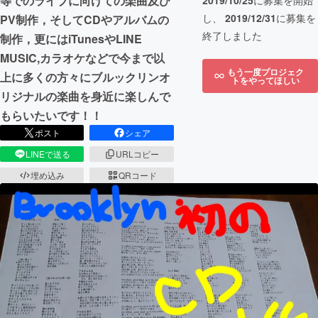
等でのライブに向けての楽曲及び
2019/10/25
に募集を開始
し、
2019/12/31
に募集を
PV制作，そしてCDやアルバムの
終了しました
制作，更にはiTunesやLINE
MUSIC,カラオケなどで今まで以
もう一度プロジェク
上に多くの方々にブルックリンオ
トをやってほしい
リジナルの楽曲を身近に楽しんで
もらいたいです！！
ポスト
シェア
LINEで送る
URLコピー
埋め込み
QRコード