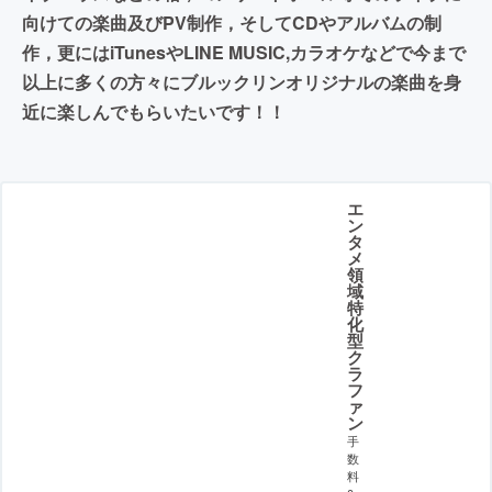
向けての楽曲及びPV制作，そしてCDやアルバムの制
作，更にはiTunesやLINE MUSIC,カラオケなどで今まで
以上に多くの方々にブルックリンオリジナルの楽曲を身
近に楽しんでもらいたいです！！
エ
ン
タ
メ
領
域
特
化
型
ク
ラ
フ
ァ
ン
手
数
料