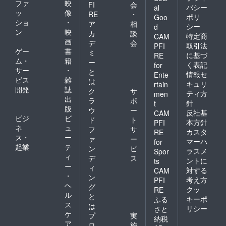
ファ
映
FI
会
バシー
al
ッ
像
RE
・
ポリ
Goo
ショ
・
ア
相
シー
d
ン
映
カ
談
特定商
CAM
画
デ
会
取引法
PFI
ゲー
書
ミ
に基づ
RE
ム・
籍
ー
く表記
for
サー
・
と
情報セ
Ente
ビス
雑
は
キュリ
rtain
開発
誌
ク
サ
ティ方
men
出
ラ
ポ
針
t
版
ウ
ー
反社基
CAM
ビジ
ビ
ド
ト
本方針
PFI
ネ
ュ
フ
サ
カスタ
RE
ス・
ー
ァ
ー
マーハ
for
起業
テ
ン
ビ
ラスメ
Spor
ィ
デ
ス
ントに
ts
ー
ィ
対する
CAM
・
ン
考え方
PFI
ヘ
グ
クッ
RE
ル
と
キーポ
ふる
ス
は
リシー
さと
ケ
プ
実
納税
ア
ロ
施