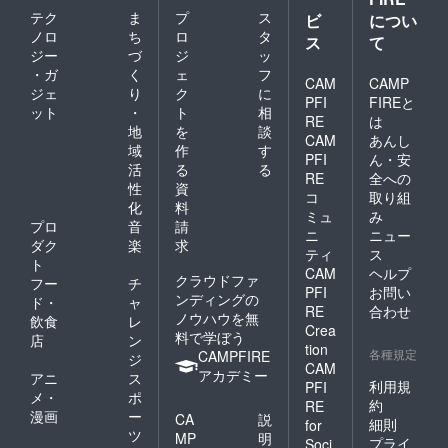
テク
ま
プ
ス
ビ
につい
ノロ
ち
ロ
タ
ス
て
ジー
づ
ジ
ッ
・ガ
く
ェ
フ
CAM
CAMP
ジェ
り
ク
に
PFI
FIREと
ット
・
ト
相
RE
は
地
を
談
CAM
あんし
域
作
す
PFI
ん・安
活
る
る
RE
全への
性
資
コ
取り組
化
料
ミュ
み
プロ
音
請
ニ
ニュー
ダク
楽
求
ティ
ス
ト
CAM
ヘルプ
クラウドファ
フー
チ
PFI
お問い
ンディングの
ド・
ャ
RE
合わせ
ノウハウを無
飲食
レ
Crea
料で学ぼう
店
ン
tion
各種規定
CAMPFIRE
ジ
CAM
アカデミー
アニ
ス
利用規
PFI
メ・
ポ
約
RE
漫画
ー
CA
説
細則
for
ツ
MP
明
プライ
Soci