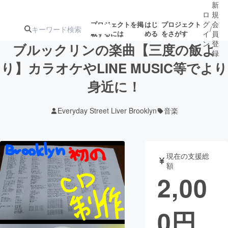
新
ロ
規
グ
会
プロジェクトを掲
はじ
プロジェクト
/
載するには
める
をさがす
イ
員
ン
登
ブルックリンの楽曲【三度の飯よ
録
り】カラオケやLINE MUSIC等でより
身近に！
人気のプロ
注目のリ
注目の新着プロ
募集終了が近いプ
もうすぐ公開
ジェクト
ターン
ジェクト
ロジェクト
されます
Everyday Street Liver Brooklyn
音楽
アート・写真
音楽
現在の支援総
テクノロジー・ガジェット
ゲーム・サ
額
2,00
映像・映画
書籍・雑誌
0
円
ビジネス・起業
チャレンジ