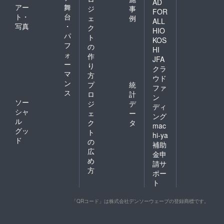
AD
アー
舞
ジ
事
FOR
ト・
台
ェ
例
ALL
写真
・
ク
HIO
パ
ト
KOS
フ
の
HI
ォ
作
JFA
ー
り
クラ
マ
方
ウド
ン
プ
統
ファ
ス
ロ
計
ン
ソー
ジ
デ
ディ
シャ
ェ
ー
ング
ル
ク
タ
mac
グッ
ト
hi-ya
ド
の
補助
広
金申
め
請サ
方
ポー
ト
「QRコード」は株式会社デンソーウェーブの登録商標です。