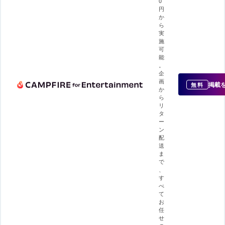
0
円
か
ら
実
施
可
能
。
企
画
掲載
無料
か
ら
リ
タ
ー
ン
配
送
ま
で
、
す
べ
て
お
任
せ