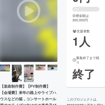
まちづくり・地域活性化
0%
目標金額は
300,000円
CAMPFIRE for Social Good
CAMPFIRE Creation
CAMPFIREふるさと納税
machi-ya
コミュニティ
支援者数
1
人
募集終了まで残
り
終了
【楽曲制作費】【PV制作費】
【会場費】来年の路上やライブハ
ウスなどの箱，コンサートホール
このプロジェクトは、