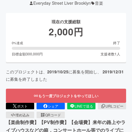
Everyday Street Liver Brooklyn
音楽
現在の支援総額
2,000
円
終了
0
%達成
目標金額
300,000
円
支援者数
1
人
このプロジェクトは、
2019/10/25
に募集を開始し、
2019/12/31
に募集を終了しました
もう一度プロジェクトをやってほしい
ポスト
シェア
LINEで送る
URLコピー
埋め込み
QRコード
【楽曲制作費】【PV制作費】【会場費】来年の路上やラ
イブハウスなどの箱，コンサートホール等でのライブに