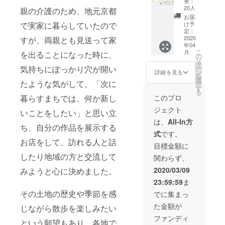
者：
円。 制
掲載
欄でお
20人
親の介護のため、地元京都
作した
し、3部
伝えく
お届
ガイド
お送り
で実家に暮らしていたので
ださ
け予
ブック1
しま
定：
い。ご
部と、
2020
すが、両親とも見送って家
す。 備
自身以
年04
私、
考欄に
外の方
こ
月
を出ることになった時に、
KUMが
て掲載
の
のお名
リ
制作・
名（会
タ
前や
気持ちにぽっかり穴が開い
ー
出版し
社名や
ン
ニック
詳細を見る
を
た本
URLな
選
ネー
たような気がして、「次に
択
『レッ
どもご
す
ム、長
る
ツおみ
希望が
文でな
暮らすまちでは、何か新し
このプロ
くじ』
あれ
ければ
ジェクト
（1,000
いことをしたい」と思い立
ば）を
「あり
円相
お伝え
がと
は、
All-In方
ち、自分の作品を展示する
当）を
くださ
う」
式
です。
お送り
い。 ま
「オメ
お店をして、訪れる人と話
しま
た、
デト
目標金額に
す。今
【なみ
ウ」な
したり地域の方と交流して
関わらず、
も東大
なみ応
どの
寺な
援セッ
メッ
2020/03/09
みようと心に決めました。
ど、多
ト】の
セージ
23:59:59
ま
くのお
リター
でもOK
寺で授
ン「あ
その土地の歴史や季節を感
です。
でに集まっ
与され
なた専
デザイ
た金額が
じながら散歩を楽しみたい
る江戸
用お名
ンは見
時代か
前カー
本と違
ファンディ
という願望もあり、各地で
ら続く
ド10
う可能