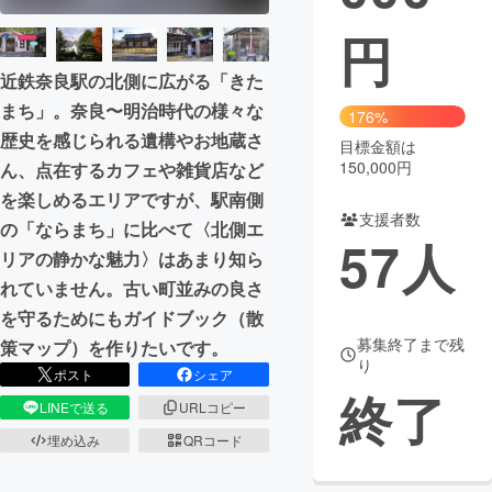
円
まちづくり・地域活性化
近鉄奈良駅の北側に広がる「きた
まち」。奈良〜明治時代の様々な
CAMPFIRE for Social Good
CAMPFIRE Creation
176%
歴史を感じられる遺構やお地蔵さ
CAMPFIREふるさと納税
machi-ya
コミュニティ
目標金額は
150,000円
ん、点在するカフェや雑貨店など
を楽しめるエリアですが、駅南側
支援者数
の「ならまち」に比べて〈北側エ
57
人
リアの静かな魅力〉はあまり知ら
れていません。古い町並みの良さ
を守るためにもガイドブック（散
募集終了まで残
策マップ）を作りたいです。
り
ポスト
シェア
終了
LINEで送る
URLコピー
埋め込み
QRコード