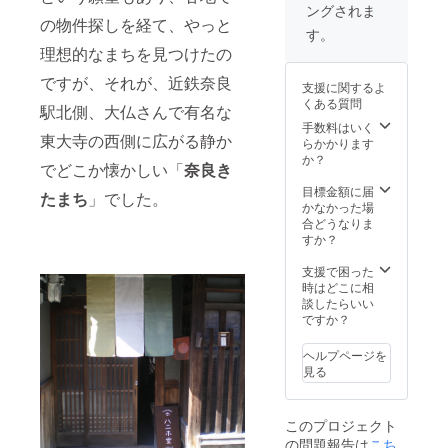
ングされま
ポピュ
枚」も
性もご
の物件探しを経て、やっと
ラーな
承りま
ざいま
す。
おみく
すの
す。
理想的なまちを見つけたの
じを１
で、ご
番〜１
希望の
ですが、それが、近鉄奈良
支援に関するよ
００番
方は備
くある質問
まで全
駅北側、大仏さんで有名な
考欄に
て掲
お名前
手数料はいく
東大寺の西側に広がる静か
載。読
を「か
らかかります
み物と
な」、
か？
でどこか懐かしい「
奈良
き
して、
または
また
「カ
目標金額に届
たまち
」でした。
は、お
ナ」で
かなかった場
みくじ
お伝え
合どうなりま
を引く
くださ
すか？
時のポ
い。
ケット
「あり
支援で困った
解説と
がと
時はどこに相
してお
う」な
談したらいい
使いく
どの
ですか？
ださい
メッ
（和歌
セージ
ヘルプページを
のおみ
や、お
見る
くじな
子さん
どには
や好き
対応し
なス
このプロジェクト
ていま
ター、
の問題報告は
こち
せ
選手の