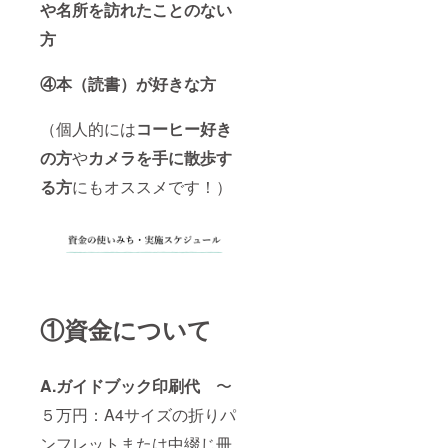
や名所を訪れたことのない
方
④本（読書）が好きな方
（個人的には
コーヒー好き
の方
や
カメラを手に散歩
す
る方
にもオススメです！）
①資金について
A.ガイドブック印刷代
〜
５万円：A4サイズの折りパ
ンフレットまたは中綴じ冊