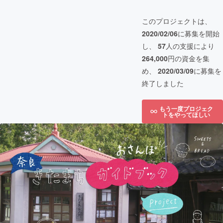
このプロジェクトは、
2020/02/06
に募集を開始
し、
57
人の支援により
264,000
円の資金を集
め、
2020/03/09
に募集を
終了しました
もう一度プロジェク
トをやってほしい