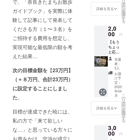
リ
で、「奈良きたまちお散歩
ガイド
は、
タ
ー
ブック
ネット
ン
詳細を見る
ガイドブック」を実際に体
を
のデジ
での活
選
択
タル版
動報告
す
験して記事にして発表して
る
QRコー
などか
2,0
ド（及
らご確
くださる方（１〜３名）を
び
00
認くだ
円
ご招待する費用を想定し、
URL）
さい。
【もう
をお送
実現可能な最低限の額を考
ちょっ
りしま
と応援
す。そ
えた結果…
セット
ちらに
支援
B】
特製ポ
者：
2,000
スト
3人
次の目標金額を
【
23万円】
円。 直
カード
お届
筆のお
を２枚
け予
（＋８万円、合計23万円）
礼メッ
おつけ
定：
セージ
2020
しま
に設定することにしまし
年04
と、制
す。で
こ
月
た
。
作した
きるだ
の
リ
ガイド
けご希
タ
ー
ブック
望に添
ン
詳細を見る
を
目標が達成できた暁には、
のデジ
えるよ
選
択
タル版
うにし
す
私の方で「来て欲しい
る
QRコー
ますの
3,0
ド（及
で、
な…」と思っている方々に
び
00
①〜⑤
円
URL）
の中か
お声をかけ、交渉が成立し