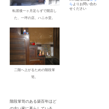
ん）。
ら
よりお問い合わ
お名前
こちら
でも承
せください
転居後一ヶ月足らずで開店し
に直筆
りま
のお礼
す。
た、一坪の店、ハニホ堂。
メッ
セージ
と、奈
良で引
くおみ
くじプ
チ情報
などを
添えた
『ハニ
ホ堂お
みくじ
通信』
（CAM
二階へ上がるための階段箪
PFIRE
笥。
限定・
他では
非公
開）、
そして
自家製
「はに
階段箪笥のある築百年ほど
ほみく
の古い家に暮らしている
じ」を