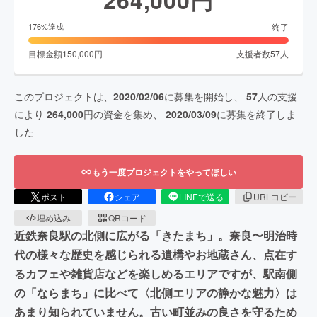
終了
176
%達成
目標金額
150,000
円
支援者数
57
人
このプロジェクトは、
2020/02/06
に募集を開始し、
57
人の支援
により
264,000
円の資金を集め、
2020/03/09
に募集を終了しま
した
もう一度プロジェクトをやってほしい
ポスト
シェア
LINEで送る
URLコピー
埋め込み
QRコード
近鉄奈良駅の北側に広がる「きたまち」。奈良〜明治時
代の様々な歴史を感じられる遺構やお地蔵さん、点在す
るカフェや雑貨店などを楽しめるエリアですが、駅南側
の「ならまち」に比べて〈北側エリアの静かな魅力〉は
あまり知られていません。古い町並みの良さを守るため