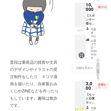
のおま
知らせ
10,
用のお
け（開
くださ
残り10
名前
000
けての
い。
円
カード
お楽し
【スポ
10枚を
み）を
ンサー
作成し
同封し
様セッ
てお送
ます。
ト】
りしま
お気持
支援
10,000
す。見
ちをあ
者：
円。 直
本画像
りがた
10人
筆の御
を参考
くいた
お届
礼メッ
に①ひ
だき、
け予
セージ
らがな
定：
こちら
と、ガ
2020
表記、
からも
年04
イド
もしく
感謝の
こ
月
ブック
は②カ
の
気持ち
普段は量産品の雑貨や文具
リ
（紙と
タカナ
タ
をお返
ー
デジタ
表記、
ン
ししま
詳細を見る
のデザインやイラストの受
を
ル版）
どちら
選
す！
択
に協賛
のイ
す
注制作をしたり、４コマ漫
る
として
メージ
3,0
お名前
画を描いたり、自家製おみ
を希望
在庫な
（アカ
00
かと、
し
円
くじやZINEなどを作ったり
ウント
氏名
【もっ
名や
（読み
もしています。趣味は散歩
と応援
ニック
方が分
セッ
ネーム
かるよ
です。
ト】
でも
うに）
支援
3,000
OK）を
を備考