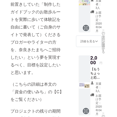
支援
ト】
前置きしていた「制作した
者：
1,000
3人
円。お
ガイドブックのお散歩ルー
お届
気持ち
け予
トを実際に歩いて体験記を
をあり
定：
がたく
2020
自由に書いて（ご自身のサ
年04
いただ
こ
月
き、
の
イトで発表して）くださる
リ
私、
タ
ー
KUMが
ン
詳細を見る
ブロガーやライターの方
を
制作し
選
択
たポス
を、奈良きたまちへご招待
す
る
トカー
したい」という夢を実現す
2,0
ド（画
像の中
00
円
るべく、目標を設定したい
のどれ
【もう
か一枚)
と思います。
ちょっ
に直筆
と応援
でお礼
セット
をした
（こちらの詳細は本文の
支援
A】
ためて
者：
2,000
郵送し
3人
「資金の使いみち」の【C】
円。 直
ます。
お届
筆のお
をご覧ください）
ガイド
け予
礼メッ
ブック
定：
セージ
2020
完成品
年04
プロジェクトの残りの期間
と、制
（ウェ
こ
月
作した
ブ版）
の