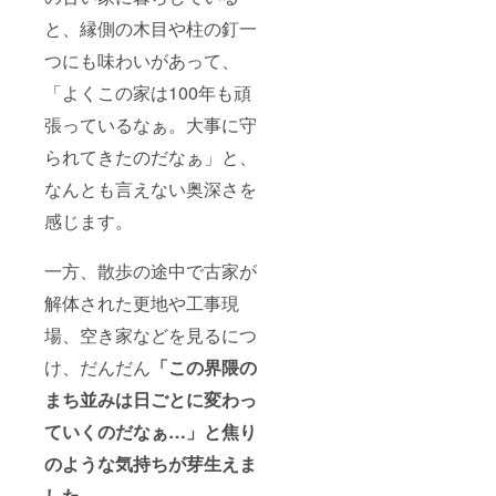
一回分
と、縁側の木目や柱の釘一
おつけ
しま
つにも味わいがあって、
す。
「よくこの家は100年も頑
張っているなぁ。大事に守
られてきたのだなぁ」と、
なんとも言えない奥深さを
感じます。
一方、散歩の途中で古家が
解体された更地や工事現
場、空き家などを見るにつ
け、だんだん
「
この界隈の
まち並みは日ごとに変わっ
ていくのだなぁ…」と焦り
のような気持ちが芽生え
ま
した
。