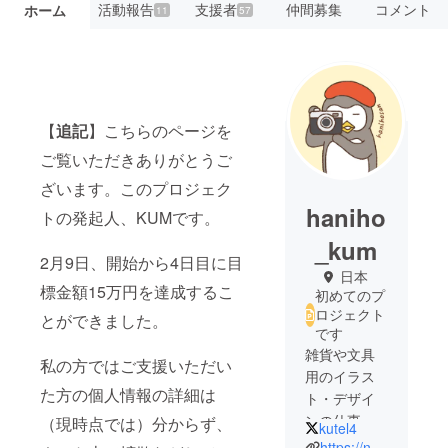
活動報告
支援者
仲間募集
コメント
ホーム
11
57
【
追記
】こちらのページを
ご覧いただきありがとうご
ざいます。このプロジェク
haniho
トの発起人、KUMです。
_kum
2月9日、開始から4日目に目
日本
標金額15万円を達成するこ
初めてのプ
ロジェクト
とができました。
です
雑貨や文具
私の方ではご支援いただい
用のイラス
た方の個人情報の詳細は
ト・デザイ
ンの仕事を
（現時点では）分からず、
kutel4
していま
https://note.com/haniho_kum/m/mc8d32ab342f0