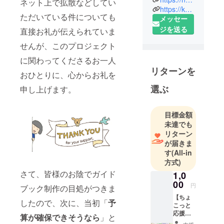
ネット上で拡散などしてい
す。
https://kutel9.wixsite.com/hanihodoh
ただいている件についても
メッセー
ジを送る
直接お礼が伝えられていま
せんが、このプロジェクト
に関わってくださるお一人
リターンを
おひとりに、心からお礼を
選ぶ
申し上げます。
目標金額
未達でも
リターン
が届きま
す
(All-in
方式)
さて、皆様のお陰でガイド
1,0
00
円
ブック制作の目処がつきま
【ちょ
したので、次に、当初「
予
こっと
応援
算が確保できそうなら
」と
セッ