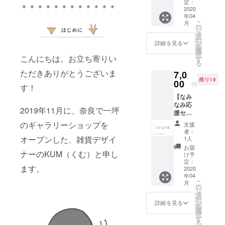
直筆の
メ情報
定：
考欄で
＊＊＊＊＊＊＊＊＊＊＊＊
お礼状
2020
をちょ
お伝え
年04
をお送
こっと
くださ
こ
月
りしま
お知ら
の
い。無
リ
す。そ
せす
タ
記載の
ー
ちら
る、
ン
場合
詳細を見る
を
に、ガ
『ガイ
選
は、こ
択
イド
こんにちは。お立ち寄りい
ドブッ
す
ちらで
る
ブック
ク番外
お選び
ただきありがとうございま
7,0
に掲載
編』
しま
残り19
できな
00
（CAM
す。数
円
す！
かった
PFIRE
に限り
【なみ
個人的
限定・
があり
なみ応
オスス
他では
ますの
2019年11月に、奈良で一坪
援セッ
メ情報
公開）
で、別
ト】
をちょ
をおつ
の絵柄
のギャラリーショップを
支援
7,000
こっと
けしま
をお送
者：
円。 制
お知ら
オープンした、雑貨デザイ
す。
1人
りする
作した
せす
場合は
お届
ガイド
ナーのKUM（くむ）と申し
る、
け予
お許し
ブック
『ガイ
定：
くださ
ます。
１部
2020
ドブッ
い。 ※
年04
と、ハ
ク番外
お送り
こ
月
ニホ堂
編』
の
する都
リ
オリジ
と、
タ
合上、
ー
ナル絵
CAMPF
ン
詳細を見る
ご住
を
文字
IRE限定
選
所、氏
択
で、あ
の秘密
す
名もお
る
なた専