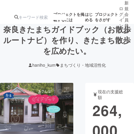
新
ロ
規
グ
会
プロジェクトを掲
はじ
プロジェクト
/
載するには
める
をさがす
イ
員
ン
登
奈良きたまちガイドブック（お散歩
録
ルートナビ）を作り、きたまち散歩
を広めたい。
人気のプロ
注目のリ
注目の新着プロ
募集終了が近いプ
もうすぐ公開
ジェクト
ターン
ジェクト
ロジェクト
されます
haniho_kum
まちづくり・地域活性化
アート・写真
音楽
現在の支援総
テクノロジー・ガジェット
ゲーム・サ
額
264,
映像・映画
書籍・雑誌
000
ビジネス・起業
チャレンジ