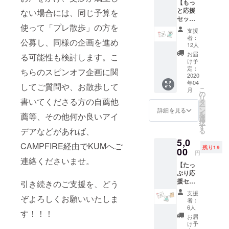
【もっ
をお送
らいず
と応援
りしま
ない場合には、同じ予算を
れかお
セッ
す。そ
選びい
使って「プレ散歩」の方を
ト・シ
ちらに
ただき
支援
ンプ
缶バッ
備考欄
者：
公募し、同様の企画を進め
ル】制
ジ一種
にご記
12人
作した
類をお
入くだ
お届
る可能性も検討します。こ
ガイド
つけし
さい。
け予
ブック
ます。
定：
在庫が
ちらのスピンオフ企画に関
１部
2020
できる
なく
年04
と、直
だけご
してご質問や、お散歩して
なった
こ
月
筆のお
希望に
の
場合は
リ
礼状の
書いてくださる方の自薦他
添える
タ
別の組
ー
みのシ
ように
ン
み合わ
詳細を見る
を
薦等、その他何か良いアイ
ンプル
します
選
せや、
択
なリ
ので、
す
ここに
デアなどがあれば、
る
ターン
３種の
ない絵
5,0
です
うち、
柄にな
CAMPFIRE経由でKUMへご
残り19
が、お
00
「カメ
る可能
円
まけと
ラ」
性がご
連絡くださいませ。
【たっ
して、
「猫」
ざいま
ぷり応
ガイド
「奈
す。ご
援セッ
ブック
引き続きのご支援を、どう
良・
了承く
ト】制
に掲載
鹿」か
ださ
支援
作した
ぞよろしくお願いいたしま
できな
ら一種
い。
者：
ガイド
かった
をお選
6人
す！！！
ブック2
個人的
びいた
お届
部と、
オスス
だき備
け予