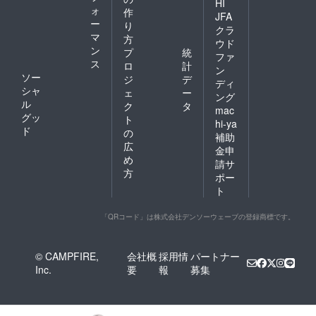
HI
ォ
作
JFA
ー
り
クラ
マ
方
ウド
ン
プ
統
ファ
ス
ロ
計
ン
ソー
ジ
デ
ディ
シャ
ェ
ー
ング
ル
ク
タ
mac
グッ
ト
hi-ya
ド
の
補助
広
金申
め
請サ
方
ポー
ト
「QRコード」は株式会社デンソーウェーブの登録商標です。
© CAMPFIRE,
会社概
採用情
パートナー
Inc.
要
報
募集