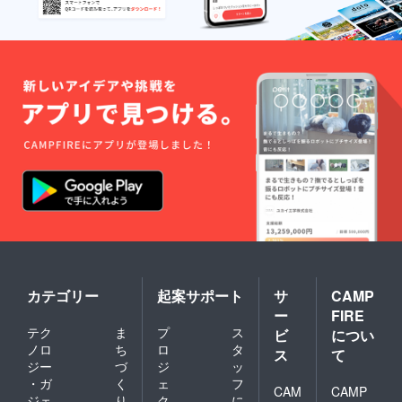
カテゴリー
起案サポート
サ
CAMP
ー
FIRE
テク
ま
プ
ス
ビ
につい
ノロ
ち
ロ
タ
ス
て
ジー
づ
ジ
ッ
・ガ
く
ェ
フ
CAM
CAMP
ジェ
り
ク
に