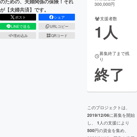
のための、夫婦関係の保険！それ
300,000円
が【夫婦共済】です。
まちづくり・地域活性化
ポスト
シェア
支援者数
1
人
LINEで送る
URLコピー
CAMPFIRE for Social Good
CAMPFIRE Creation
埋め込み
QRコード
CAMPFIREふるさと納税
machi-ya
コミュニティ
募集終了まで残
り
終了
このプロジェクトは、
2019/12/06
に募集を開始
し、
1
人の支援により
500
円の資金を集め、