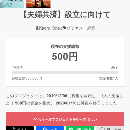
【夫婦共済】設立に向けて
Kaoru Kotaki
ビジネス・起業
現在の支援総額
500
円
終了
0
%達成
目標金額
300,000
円
支援者数
1
人
このプロジェクトは、
2019/12/06
に募集を開始し、
1
人の支援に
より
500
円の資金を集め、
2020/01/10
に募集を終了しました
もう一度プロジェクトをやってほしい
ポスト
シェア
LINEで送る
URLコピー