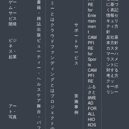
ゲー
書
ミ
に基づ
RE
ム・
籍
ー
く表記
for
サー
・
と
情報セ
Ente
ビス
雑
は
キュリ
rtain
開発
誌
ク
サ
ティ方
men
出
ラ
ポ
針
t
版
ウ
ー
反社基
CAM
ビジ
ビ
ド
ト
本方針
PFI
ネ
ュ
フ
サ
カスタ
RE
ス・
ー
ァ
ー
マーハ
for
起業
テ
ン
ビ
ラスメ
Spor
ィ
デ
ス
ントに
ts
ー
ィ
対する
CAM
・
ン
考え方
PFI
ヘ
グ
クッ
RE
ル
と
キーポ
ふる
ス
は
リシー
さと
ケ
プ
実
納税
ア
ロ
施
AD
アー
舞
ジ
事
FOR
ト・
台
ェ
例
ALL
写真
・
ク
HIO
パ
ト
KOS
フ
の