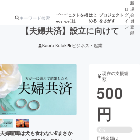
新
ロ
規
グ
会
プロジェクトを掲
はじ
プロジェクト
/
載するには
める
をさがす
イ
員
ン
登
【夫婦共済】設立に向けて
録
Kaoru Kotaki
ビジネス・起業
人気のプロ
注目のリ
注目の新着プロ
募集終了が近いプ
もうすぐ公開
ジェクト
ターン
ジェクト
ロジェクト
されます
現在の支援総
額
アート・写真
音楽
500
テクノロジー・ガジェット
ゲーム・サ
円
映像・映画
書籍・雑誌
0%
夫婦喧嘩は犬も食わない⁉︎まさか
ビジネス・起業
チャレンジ
目標金額は