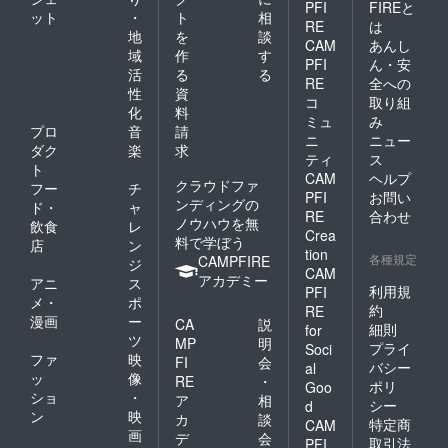
PFI
FIREと
ット
・
ト
相
RE
は
地
を
談
CAM
あんし
域
作
す
PFI
ん・安
活
る
る
RE
全への
性
資
コ
取り組
化
料
ミュ
み
プロ
音
請
ニ
ニュー
ダク
楽
求
ティ
ス
ト
CAM
ヘルプ
クラウドファ
フー
チ
PFI
お問い
ンディングの
ド・
ャ
RE
合わせ
ノウハウを無
飲食
レ
Crea
料で学ぼう
店
ン
tion
各種規定
CAMPFIRE
ジ
CAM
アカデミー
アニ
ス
利用規
PFI
メ・
ポ
約
RE
漫画
ー
CA
説
細則
for
ツ
MP
明
プライ
Soci
ファ
映
FI
会
バシー
al
ッ
像
RE
・
ポリ
Goo
ショ
・
ア
相
シー
d
ン
映
カ
談
特定商
CAM
画
デ
会
取引法
PFI