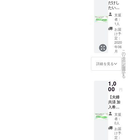
だけし
いつから
たい方
向け】
か、好きな
支援
〔クラ
者：
事を仕事
ウド
1人
に！と思
ファン
お届
ディン
け予
い、
グ終了
定：
平成8年に
後〕 ・
2020
年06
真心を
『株式会社
こ
月
込めた
の
クリエイ
リ
お礼
タ
ー
ティブファ
メール
ン
詳細を見る
を
をお届
クトリー』
選
択
けいた
す
を設立し、
る
しま
クリエイ
1,0
す。 ・
進行状
00
ティブな仕
円
況メー
事に多く携
【夫婦
ル (不必
共済 加
要の場
わってまい
入希望
合は、
りました。
の方向
お伝え
支援
け】
くださ
者：
〔クラ
い。)
0人
しかしその
ウド
(この夫
お届
後、様々な
ファン
婦共済
け予
ディン
事を経験し
の企画
定：