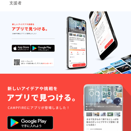
これ
支援者
も、お
時間が
かかる
恐れが
あるた
め、遅
れる可
能性は
大いに
ござい
ます。
その点
もご了
承くだ
さいま
せ。)