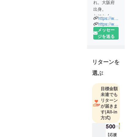
れ。大阪府
出身。
とにかく寝
https://www.kotaki.co/
ても覚めて
https://www.facebook.com/kaoru.kotaki?eid=ARDAVlP16REdPBbbEmN5mdu9DM5b9bN11ShINKny5yfJyb3ZB8Gj-v8wNN9cBIC64gyWatsJaVV-J2uc&timeline_context_item_type=intro_card_relationship&timeline_context_item_source=100005899231748
も、創造が
メッセー
好き！企画
ジを送る
が好き！構
成が好き！
なのです。
リターンを
そしてなぜ
選ぶ
か若い頃か
ら人の前に
目標金額
立つ事が多
未達でも
く、
リターン
リーダーを
が届きま
務めさせて
す
(All-in
いただく事
方式)
も多かった
500
円
です。
【応援