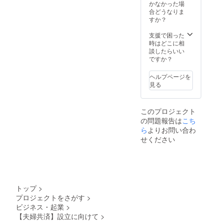
婦共済
も、お
かなかった場
どうか興味
の企画
時間が
合どうなりま
は成功
かかる
すか？
を持ってい
させた
恐れが
ただけるプ
いと考
あるた
支援で困った
えてお
ロジェクト
め、遅
時はどこに相
ります
れる可
談したらいい
がございま
が、事
能性は
ですか？
したら
業です
大いに
ので、
ござい
何卒、ご協
ヘルプページを
失敗す
ます。
見る
力下さいま
る可能
その点
すよう、よ
性もご
もご了
ざいま
承くだ
ろしくお願
このプロジェクト
す。そ
さいま
いいたしま
の問題報告は
こち
の点も
せ。)
ご留意
す。
ら
よりお問い合わ
くださ
せください
いま
せ。 ま
た、お
届け予
定日が
2020年
トップ
>
6月と
プロジェクトをさがす
>
なって
ビジネス・起業
>
おりま
すが、
【夫婦共済】設立に向けて
>