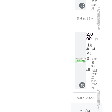
グ終了
2020
は成功
人生の底を
年06
後〕 ・
させた
こ
月
這いつく
真心を
いと考
の
リ
込めた
えてお
ばっている
タ
ー
お礼
ります
ン
詳細を見る
時期もござ
を
メール
が、事
選
択
いました。
をお届
業です
す
る
けいた
ので、
2,0
しま
失敗す
そんな中で
す。 ・
00
る可能
円
進行状
人の温かさ
性もご
【起
況メー
ざいま
や人情を知
業・独
ル (不必
す。そ
り、その恩
立した
要の場
の点も
い方向
合は、
ご留意
返しをして
支援
け】
お伝え
くださ
者：
いきたいと
〔クラ
くださ
いま
0人
ウド
考えるよう
い。) ・
せ。 ま
お届
ファン
加入条
た、お
け予
になりまし
ディン
件から
定：
届け予
た。
グ終了
2020
5,000円
定日が
年06
後〕 ・
の割引
そこで【社
2020年
こ
月
真心を
（稼動
の
6月と
会貢献】や
リ
込めた
後に使
タ
なって
ー
【若者や子
お礼
用可
ン
おりま
詳細を見る
を
メール
能） (こ
選
すが、
供達の育
択
をお届
の夫婦
す
これ
成、支援】
る
けいた
共済の
も、お
このプロ