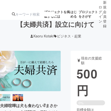
新
ロ
規
グ
会
プロジェクトを掲
はじ
プロジェクト
/
載するには
める
をさがす
イ
員
ン
登
【夫婦共済】設立に向けて
録
Kaoru Kotaki
ビジネス・起業
人気のプロ
注目のリ
注目の新着プロ
募集終了が近いプ
もうすぐ公開
ジェクト
ターン
ジェクト
ロジェクト
されます
現在の支援総
額
アート・写真
音楽
500
テクノロジー・ガジェット
ゲーム・サ
円
映像・映画
書籍・雑誌
0%
夫婦喧嘩は犬も食わない⁉︎まさか
ビジネス・起業
チャレンジ
目標金額は