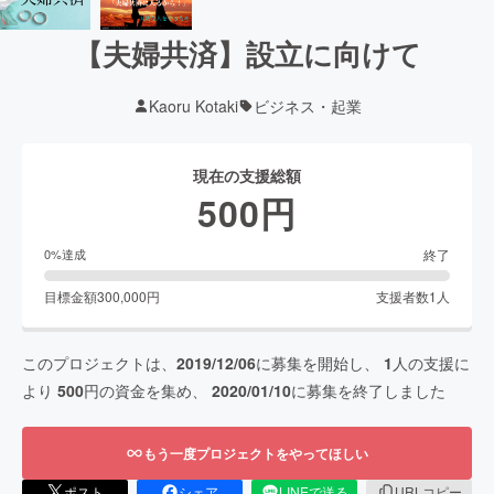
【夫婦共済】設立に向けて
Kaoru Kotaki
ビジネス・起業
現在の支援総額
500
円
終了
0
%達成
目標金額
300,000
円
支援者数
1
人
このプロジェクトは、
2019/12/06
に募集を開始し、
1
人の支援に
より
500
円の資金を集め、
2020/01/10
に募集を終了しました
もう一度プロジェクトをやってほしい
ポスト
シェア
LINEで送る
URLコピー