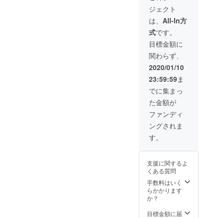
しま
【経済的困
企画は
時間が
ジェクト
す。 ・
成功さ
かかる
窮者】の為
進行状
せたい
恐れが
は、
All-In方
に時間と思
況メー
と考え
あるた
式
です。
ル (不必
ており
考を使いた
め、遅
要の場
ます
れる可
目標金額に
いと考え、
合は、
が、事
能性は
関わらず、
一念発起
お伝え
業です
大いに
くださ
ので、
ござい
し、昨年
2020/01/10
い。)
失敗す
ます。
『合同会社
23:59:59
ま
〔クラ
る可能
その点
ウド
小滝』を設
性もご
もご了
でに集まっ
ファン
ざいま
承くだ
立いたしま
た金額が
ディン
す。そ
さいま
した。
グ 終了
の点も
せ。)
ファンディ
後、進
ご留意
これから始
ングされま
行状況
くださ
動させたい
により
いま
す。
プロジェク
随時〕
せ。 ま
・募集
た、お
トが沢山あ
情報
届け予
ります。
支援に関するよ
メール
定日が
くある質問
（カウ
今までの経
2020年
ンセ
6月と
手数料はいく
験と知識を
ラー ・
なって
らかかります
活かしてま
代理店
おりま
か？
など）
すが、
いりたいと
(この夫
これ
目標金額に届
思います！