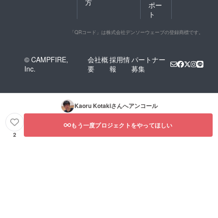
方
ポー
ト
「QRコード」は株式会社デンソーウェーブの登録商標です。
© CAMPFIRE,
会社概
採用情
パートナー
Inc.
要
報
募集
Kaoru Kotaki
さんへアンコール
もう一度プロジェクトをやってほしい
2