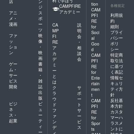
料で学ぼう
店
ン
tion
各種規定
CAMPFIRE
ジ
CAM
アカデミー
アニ
ス
利用規
PFI
メ・
ポ
約
RE
漫画
ー
CA
説
細則
for
ツ
MP
明
プライ
Soci
ファ
映
FI
会
バシー
al
ッ
像
RE
・
ポリ
Goo
ショ
・
ア
相
シー
d
ン
映
カ
談
特定商
CAM
画
デ
会
取引法
PFI
ゲー
書
ミ
に基づ
RE
ム・
籍
ー
く表記
for
サー
・
と
情報セ
Ente
ビス
雑
は
キュリ
rtain
開発
誌
ク
サ
ティ方
men
出
ラ
ポ
針
t
版
ウ
ー
反社基
CAM
ビジ
ビ
ド
ト
本方針
PFI
ネ
ュ
フ
サ
カスタ
RE
ス・
ー
ァ
ー
マーハ
for
起業
テ
ン
ビ
ラスメ
Spor
ィ
デ
ス
ントに
ts
ー
ィ