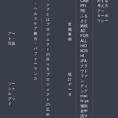
対する
CAM
・
ン
考え方
PFI
ヘ
グ
クッ
RE
ル
と
キーポ
ふる
ス
は
リシー
さと
ケ
プ
実
納税
ア
ロ
施
AD
アー
舞
ジ
事
FOR
ト・
台
ェ
例
ALL
写真
・
ク
HIO
パ
ト
KOS
フ
の
HI
ォ
作
JFA
ー
り
クラ
マ
方
ウド
ン
プ
統
ファ
ス
ロ
計
ン
ソー
ジ
デ
ディ
シャ
ェ
ー
ング
ル
ク
タ
mac
グッ
ト
hi-ya
ド
の
補助
広
金申
め
請サ