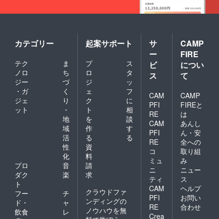
カテゴリー
起案サポート
サ
CAMP
ー
FIRE
テク
ま
プ
ス
ビ
につい
ノロ
ち
ロ
タ
ス
て
ジー
づ
ジ
ッ
・ガ
く
ェ
フ
CAM
CAMP
ジェ
り
ク
に
PFI
FIREと
ット
・
ト
相
RE
は
地
を
談
CAM
あんし
域
作
す
PFI
ん・安
活
る
る
RE
全への
性
資
コ
取り組
化
料
ミュ
み
プロ
音
請
ニ
ニュー
ダク
楽
求
ティ
ス
ト
CAM
ヘルプ
クラウドファ
フー
チ
PFI
お問い
ンディングの
ド・
ャ
RE
合わせ
ノウハウを無
飲食
レ
Crea