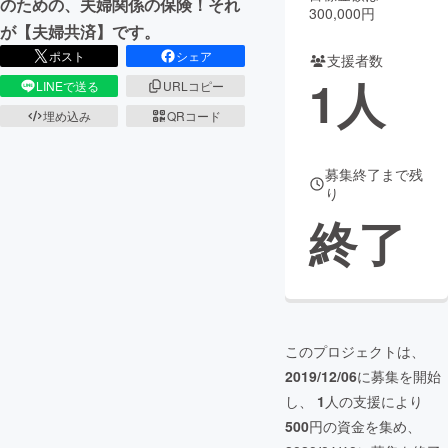
のための、夫婦関係の保険！それ
300,000円
が【夫婦共済】です。
まちづくり・地域活性化
ポスト
シェア
支援者数
1
人
LINEで送る
URLコピー
CAMPFIRE for Social Good
CAMPFIRE Creation
埋め込み
QRコード
CAMPFIREふるさと納税
machi-ya
コミュニティ
募集終了まで残
り
終了
このプロジェクトは、
2019/12/06
に募集を開始
し、
1
人の支援により
500
円の資金を集め、