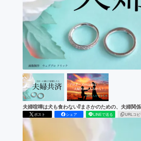
まちづくり・地域活性化
夫婦喧嘩は犬も食わない⁉︎まさかのための、夫婦関
ポスト
シェア
LINEで送る
URLコ