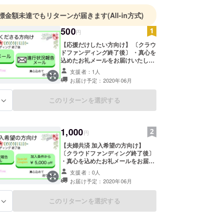
の後、様々な事を経験し人生の底を這いつくばって
標金額未達でもリターンが届きます
(All-in方式)
もございました。
500
円
で人の温かさや人情を知り、その恩返しをしていき
【応援だけしたい方向け】 〔クラウ
ドファンディング終了後〕 ・真心を
えるようになりました。
込めたお礼メールをお届けいたしま
社会貢献】や【若者や子供達の育成、支援】【経済
す。 ・進行状況メール (不必要の場
支援者：1人
】の為に時間と思考を使いたいと考え、
合は、お伝えください。) (この夫婦
お届け予定：2020年06月
共済の企画は成功させたいと考えて
し、昨年『合同会社 小滝』を設立いたしました。
おりますが、事業ですので、失敗す
始動させたいプロジェクトが沢山あります。
る可能性もございます。その点もご
このリターンを選択する
る
留意くださいませ。 また、お届け予
経験と知識を活かしてまいりたいと思います！
定日が2020年6月となっております
味を持っていただけるプロジェクトがございました
が、これも、お時間がかかる恐れが
1,000
あるため、遅れる可能性は大いにご
円
ざいます。その点もご了承ください
協力下さいますよう、よろしくお願いいたします。
【夫婦共済 加入希望の方向け】
ませ。)
〔クラウドファンディング終了後〕
・真心を込めたお礼メールをお届け
いたします。 ・進行状況メール (不
支援者：0人
必要の場合は、お伝えください。)
お届け予定：2020年06月
・加入条件から5,000円の割引（稼
動後に使用可能） (この夫婦共済の
企画は成功させたいと考えておりま
このリターンを選択する
る
すが、事業ですので、失敗する可能
性もございます。その点もご留意く