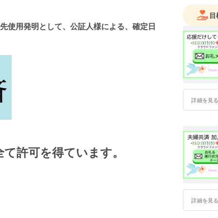
しかしそ
目
いる時期
先使用発明として、公証人様による、確定日
そんな中
たいと考
そこで【
的困窮者
一念発起
これから
詳細を見
今までの
どうか興
ら
何卒、ご
全て許可を得ています。
詳細を見