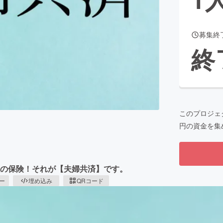
募集終
CAMPFIRE for Social Good
CAMPFIRE Creation
終
CAMPFIREふるさと納税
machi-ya
コミュニティ
このプロジェ
円の資金を集
係の保険！それが【夫婦共済】です。
ピー
埋め込み
QRコード