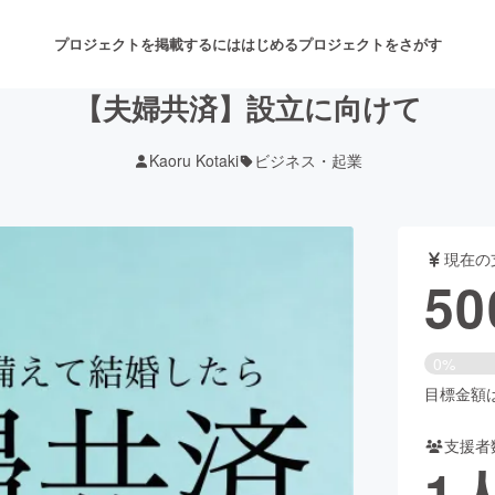
プロジェクトを掲載するには
はじめる
プロジェクトをさがす
【夫婦共済】設立に向けて
Kaoru Kotaki
ビジネス・起業
注目のリターン
注目の新着プロジェクト
募集終了が近いプロジェクト
も
現在の
音楽
舞台・パフォーマンス
50
ゲーム・サービス開発
フード・飲食店
0%
書籍・雑誌出版
アニメ・漫画
目標金額は3
支援者
チャレンジ
ビューティー・ヘルスケ
1