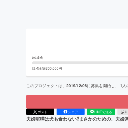
0
%達成
目標金額
300,000
円
このプロジェクトは、
2019/12/06
に募集を開始し、
1
人
ポスト
シェア
LINEで送る
U
夫婦喧嘩は犬も食わない⁉︎まさかのための、夫婦