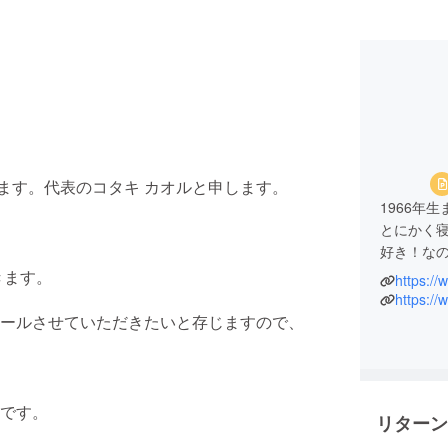
ります。代表のコタキ カオルと申します。
1966年
とにかく
好き！な
きます。
https://
そしてな
リーダー
ールさせていただきたいと存じますので、
いつから
平成8年
し、
です。
リターン
クリエイ