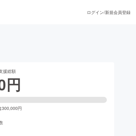
ログイン
/
新規会員登録
うすぐ公開されます
支援総額
プロダクト
0
円
ファッション
スポーツ
00,000円
数
ア
ソーシャルグッド
人