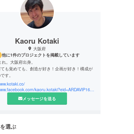
Kaoru Kotaki
大阪府
他に1件のプロジェクトを掲載しています
生まれ。大阪府出身。
寝ても覚めても、創造が好き！企画が好き！構成が
のです。
www.kotaki.co/
ぜか若い頃から人の前に立つ事が多く、
https://www.facebook.com/kaoru.kotaki?eid=ARDAVlP16REdPBbbEmN5mdu9DM5b9bN11ShINKny5yfJyb3ZB8Gj-v8wNN9cBIC64gyWatsJaVV-J2uc&timeline_context_item_type=intro_card_relationship&timeline_context_item_source=100005899231748
を務めさせていただく事も多かったです。
メッセージを送る
か、好きな事を仕事に！と思い、
に『株式会社クリエイティブファクトリー』を設立
を選ぶ
ティブな仕事に多く携わってまいりました。