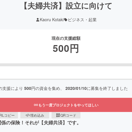
【夫婦共済】設立に向けて
Kaoru Kotaki
ビジネス・起業
現在の支援総額
500
円
の支援により
500
円の資金を集め、
2020/01/10
に募集を終了しました
もう一度プロジェクトをやってほしい
RLコピー
埋め込み
QRコード
関係の保険！それが【夫婦共済】です。