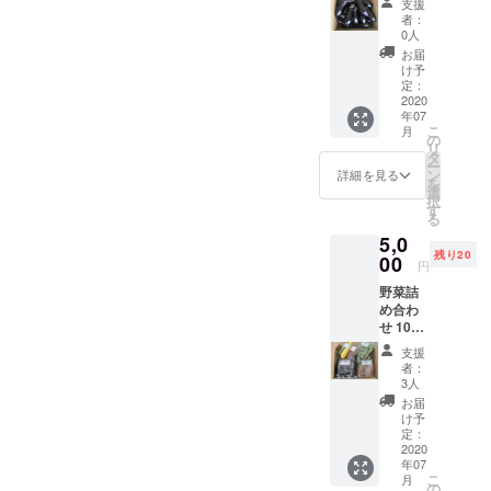
支援
をメイ
説明と
者：
ンとし
おすす
0人
て栽培
めレシ
お届
してお
ピを付
け予
ります
けてお
定：
ので、
2020
送りし
年07
100サイ
ます
こ
月
ズにな
の
リ
すを多
タ
ー
めに入
ン
詳細を見る
を
れてお
選
択
送りさ
す
る
せて頂
5,0
きます
残り20
お礼の
00
円
お手紙
野菜詰
と共に
め合わ
珍しい
せ 100
野菜も
サイズ
入って
支援
くらい
ますの
者：
に毎年
で、簡
3人
栽培し
単な説
お届
てる品
明とお
け予
種5〜6
すすめ
定：
種類位
2020
レシピ
年07
をお送
を付け
こ
月
りさせ
てお送
の