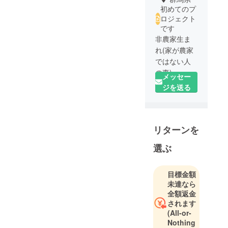
初めてのプ
ロジェクト
です
非農家生ま
れ(家が農家
ではない人
の事)
メッセー
デスクワー
ジを送る
クしかした
ことのない
人間が、農
リターンを
地取得など
紆余曲折の
選ぶ
末、非農家
→農家に。
群馬で新規
目標金額
未達なら
就農5年目に
全額返金
なる新米農
されます
家です。女
(All-or-
性目線で農
Nothing