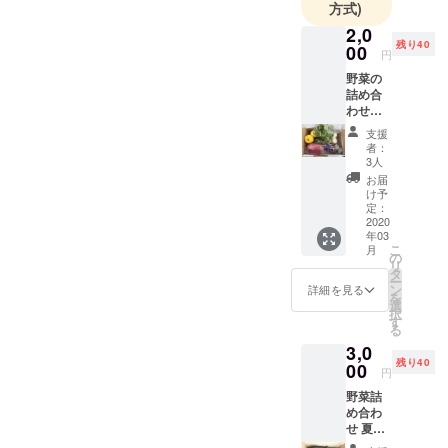
家(自分)と消
方式)
費者(皆さん)
2,0
が直接繋が
残り40
00
円
る事で季節
野菜の
の野菜の成
詰め合
わせ
長や 食べ物
3〜4種
の大切さ
支援
類を60
者：
『いただき
サイズ
3人
でお送
ます』の本
お届
りしま
け予
当の意味を
す 現状
定：
考えられる
は野菜
2020
年03
が少な
様に日々模
こ
月
いので
の
リ
索中 。
育って
タ
ー
からに
ン
詳細を見る
を
なりま
選
択
す お礼
す
る
のお手
3,0
紙と共
残り40
に珍し
00
円
い野菜
野菜詰
も入っ
め合わ
てます
せ 夏場
ので、
はなす
簡単な