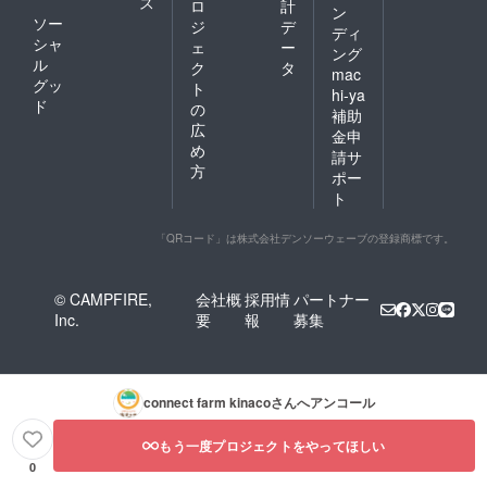
ス
ロ
計
ン
ソー
ジ
デ
ディ
シャ
ェ
ー
ング
ル
ク
タ
mac
グッ
ト
hi-ya
ド
の
補助
広
金申
め
請サ
方
ポー
ト
「QRコード」は株式会社デンソーウェーブの登録商標です。
© CAMPFIRE,
会社概
採用情
パートナー
Inc.
要
報
募集
connect farm kinaco
さんへアンコール
もう一度プロジェクトをやってほしい
0