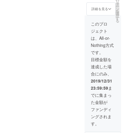
リ
て頂き
りしま
タ
ー
ます お
す
ン
詳細を見る
を
礼のお
選
択
手紙と
す
る
共に珍
このプロ
しい野
ジェクト
菜も
入って
は、All-or-
ますの
Nothing方式
で、簡
単な説
です。
明とお
目標金額を
すすめ
レシピ
達成した場
を付け
合にのみ、
てお送
りしま
2019/12/31
す
23:59:59
ま
でに集まっ
た金額が
ファンディ
ングされま
す。