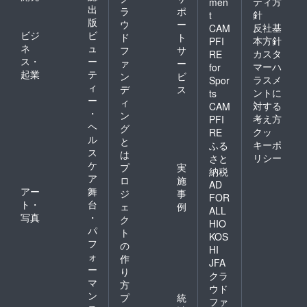
ティ方
men
出
ラ
ポ
針
t
版
ウ
ー
反社基
CAM
ビジ
ビ
ド
ト
本方針
PFI
ネ
ュ
フ
サ
カスタ
RE
ス・
ー
ァ
ー
マーハ
for
起業
テ
ン
ビ
ラスメ
Spor
ィ
デ
ス
ントに
ts
ー
ィ
対する
CAM
・
ン
考え方
PFI
ヘ
グ
クッ
RE
ル
と
キーポ
ふる
ス
は
リシー
さと
ケ
プ
実
納税
ア
ロ
施
AD
アー
舞
ジ
事
FOR
ト・
台
ェ
例
ALL
写真
・
ク
HIO
パ
ト
KOS
フ
の
HI
ォ
作
JFA
ー
り
クラ
マ
方
ウド
ン
プ
統
ファ