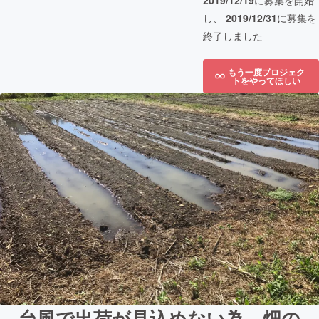
2019/12/19
に募集を開始
し、
2019/12/31
に募集を
終了しました
もう一度プロジェク
トをやってほしい
台風で出荷が見込めない為、畑の