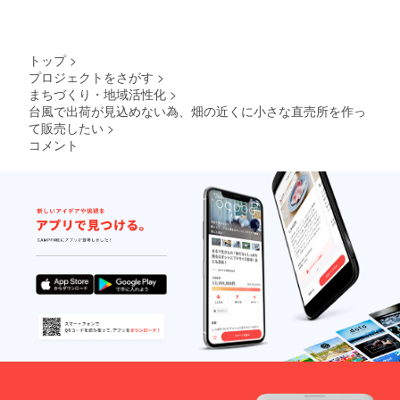
トップ
>
プロジェクトをさがす
>
まちづくり・地域活性化
>
台風で出荷が見込めない為、畑の近くに小さな直売所を作っ
て販売したい
>
コメント