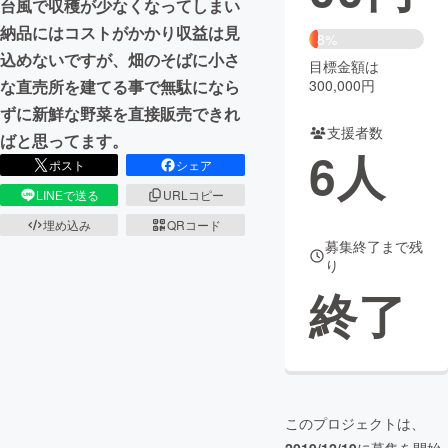
台風で収穫が少なくなってしまい
納品にはコストがかかり収益は見
まちづくり・地域活性化
8%
込めないですが、畑のそばに小さ
目標金額は
300,000円
な直売所を建てる事で無駄になら
CAMPFIRE for Social Good
CAMPFIRE Creation
ずに新鮮な野菜を直接販売できれ
CAMPFIREふるさと納税
machi-ya
コミュニティ
支援者数
ばと思ってます。
6
人
ポスト
シェア
LINEで送る
URLコピー
埋め込み
QRコード
募集終了まで残
り
終了
このプロジェクトは、