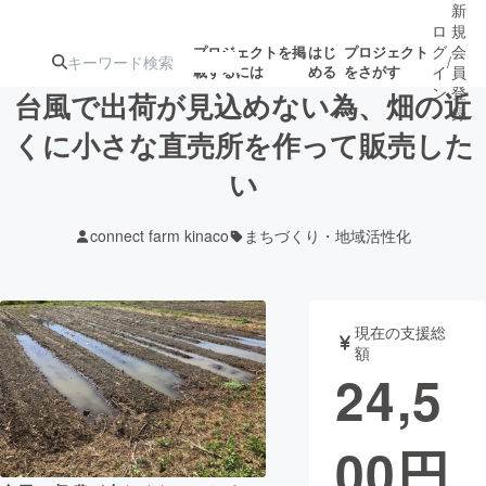
新
ロ
規
グ
会
プロジェクトを掲
はじ
プロジェクト
/
載するには
める
をさがす
イ
員
ン
登
台風で出荷が見込めない為、畑の近
録
くに小さな直売所を作って販売した
い
人気のプロ
注目のリ
注目の新着プロ
募集終了が近いプ
もうすぐ公開
ジェクト
ターン
ジェクト
ロジェクト
されます
connect farm kinaco
まちづくり・地域活性化
アート・写真
音楽
現在の支援総
テクノロジー・ガジェット
ゲーム・サ
額
24,5
映像・映画
書籍・雑誌
00
円
ビジネス・起業
チャレンジ