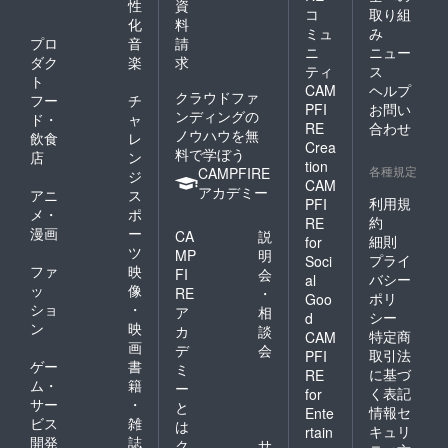
性
資
コ
取り組
化
料
ミュ
み
プロ
音
請
ニ
ニュー
ダク
楽
求
ティ
ス
ト
CAM
ヘルプ
クラウドファ
フー
チ
PFI
お問い
ンディングの
ド・
ャ
RE
合わせ
ノウハウを無
飲食
レ
Crea
料で学ぼう
店
ン
tion
各種規定
CAMPFIRE
ジ
CAM
アカデミー
アニ
ス
利用規
PFI
メ・
ポ
約
RE
漫画
ー
CA
説
細則
for
ツ
MP
明
プライ
Soci
ファ
映
FI
会
バシー
al
ッ
像
RE
・
ポリ
Goo
ショ
・
ア
相
シー
d
ン
映
カ
談
特定商
CAM
画
デ
会
取引法
PFI
ゲー
書
ミ
に基づ
RE
ム・
籍
ー
く表記
for
サー
・
と
情報セ
Ente
ビス
雑
は
キュリ
rtain
開発
誌
ク
サ