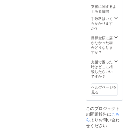
支援に関するよ
くある質問
手数料はいく
らかかります
か？
目標金額に届
かなかった場
合どうなりま
すか？
支援で困った
時はどこに相
談したらいい
ですか？
ヘルプページを
見る
このプロジェクト
の問題報告は
こち
ら
よりお問い合わ
せください