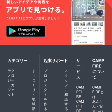
カテゴリー
起案サポート
サ
CAMP
ー
FIRE
テク
ま
プ
ス
ビ
につい
ノロ
ち
ロ
タ
ス
て
ジー
づ
ジ
ッ
・ガ
く
ェ
フ
CAM
CAMP
ジェ
り
ク
に
PFI
FIREと
ット
・
ト
相
RE
は
地
を
談
CAM
あんし
域
作
す
PFI
ん・安
活
る
る
RE
全への