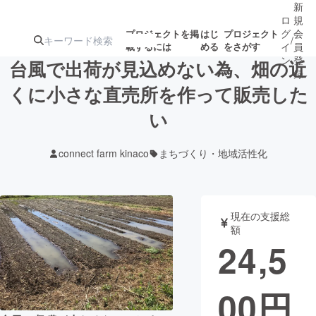
新
ロ
規
グ
会
プロジェクトを掲
はじ
プロジェクト
/
載するには
める
をさがす
イ
員
ン
登
台風で出荷が見込めない為、畑の近
録
くに小さな直売所を作って販売した
い
人気のプロ
注目のリ
注目の新着プロ
募集終了が近いプ
もうすぐ公開
ジェクト
ターン
ジェクト
ロジェクト
されます
connect farm kinaco
まちづくり・地域活性化
アート・写真
音楽
現在の支援総
テクノロジー・ガジェット
ゲーム・サ
額
24,5
映像・映画
書籍・雑誌
00
円
ビジネス・起業
チャレンジ