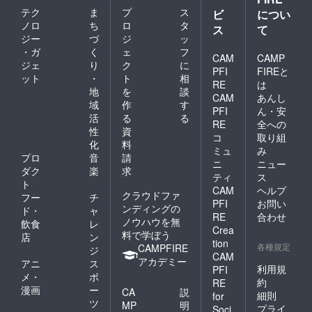
テク
ま
プ
ス
ビ
につい
ノロ
ち
ロ
タ
ス
て
ジー
づ
ジ
ッ
・ガ
く
ェ
フ
CAM
CAMP
ジェ
り
ク
に
PFI
FIREと
ット
・
ト
相
RE
は
地
を
談
CAM
あんし
域
作
す
PFI
ん・安
活
る
る
RE
全への
性
資
コ
取り組
化
料
ミュ
み
プロ
音
請
ニ
ニュー
ダク
楽
求
ティ
ス
ト
CAM
ヘルプ
クラウドファ
フー
チ
PFI
お問い
ンディングの
ド・
ャ
RE
合わせ
ノウハウを無
飲食
レ
Crea
料で学ぼう
店
ン
tion
各種規定
CAMPFIRE
ジ
CAM
アカデミー
アニ
ス
利用規
PFI
メ・
ポ
約
RE
漫画
ー
CA
説
細則
for
ツ
MP
明
プライ
Soci