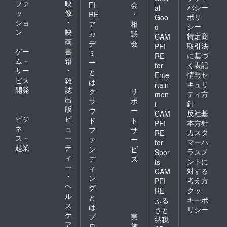
ファ
映
FI
会
バシー
al
ッ
像
RE
・
ポリ
Goo
ショ
・
ア
相
シー
d
ン
映
カ
談
特定商
CAM
画
デ
会
取引法
PFI
ゲー
書
ミ
に基づ
RE
ム・
籍
ー
く表記
for
サー
・
と
情報セ
Ente
ビス
雑
は
キュリ
rtain
開発
誌
ク
サ
ティ方
men
出
ラ
ポ
針
t
版
ウ
ー
反社基
CAM
ビジ
ビ
ド
ト
本方針
PFI
ネ
ュ
フ
サ
カスタ
RE
ス・
ー
ァ
ー
マーハ
for
起業
テ
ン
ビ
ラスメ
Spor
ィ
デ
ス
ントに
ts
ー
ィ
対する
CAM
・
ン
考え方
PFI
ヘ
グ
クッ
RE
ル
と
キーポ
ふる
ス
は
リシー
さと
ケ
プ
実
納税
ア
ロ
施