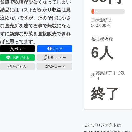
台風で収穫が少なくなってしまい
納品にはコストがかかり収益は見
まちづくり・地域活性化
8%
込めないですが、畑のそばに小さ
目標金額は
300,000円
な直売所を建てる事で無駄になら
CAMPFIRE for Social Good
CAMPFIRE Creation
ずに新鮮な野菜を直接販売できれ
CAMPFIREふるさと納税
machi-ya
コミュニティ
支援者数
ばと思ってます。
6
人
ポスト
シェア
LINEで送る
URLコピー
埋め込み
QRコード
募集終了まで残
り
終了
このプロジェクトは、