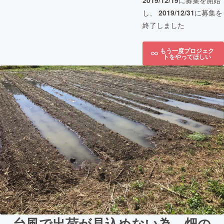
2019/12/19
に募集を開始
し、
2019/12/31
に募集を
終了しました
もう一度プロジェク
トをやってほしい
台風で出荷が見込めない為、畑の