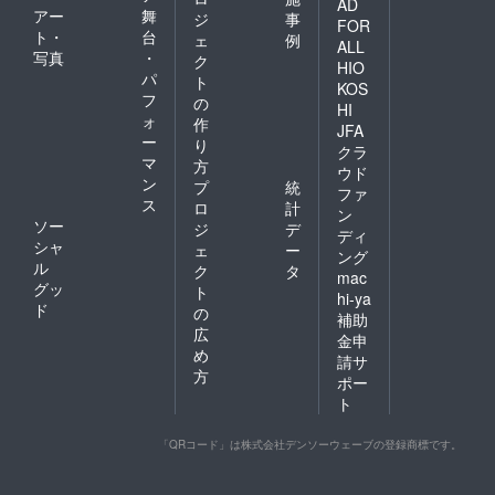
AD
アー
舞
ジ
事
FOR
ト・
台
ェ
例
ALL
写真
・
ク
HIO
パ
ト
KOS
フ
の
HI
ォ
作
JFA
ー
り
クラ
マ
方
ウド
ン
プ
統
ファ
ス
ロ
計
ン
ソー
ジ
デ
ディ
シャ
ェ
ー
ング
ル
ク
タ
mac
グッ
ト
hi-ya
ド
の
補助
広
金申
め
請サ
方
ポー
ト
「QRコード」は株式会社デンソーウェーブの登録商標です。