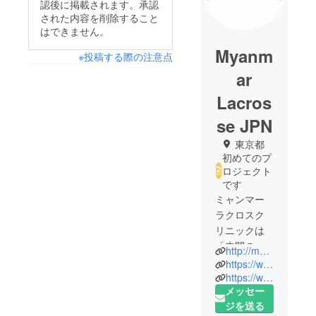
認後に掲載されます。承認
された内容を削除すること
はできません。
Myanm
※投稿する際の注意点
ar
Lacros
se JPN
東京都
初めてのプ
ロジェクト
です
ミャンマー
ラクロスク
リニックは
「未開の地
http://myanmarlax.tokyo/
へのラクロ
https://www.instagram.com/myanmar_lax_japan/
ス普及」を
https://www.facebook.com/Myanmar-Lacrosse-Clinic-114675653243803/
メッセー
目指し、慶
ジを送る
應大学女子