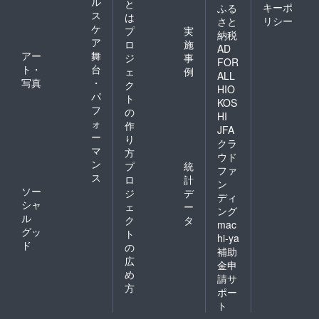
ル
と
キーポ
ふる
ス
は
リシー
さと
ケ
プ
実
納税
ア
ロ
施
AD
アー
舞
ジ
事
FOR
ト・
台
ェ
例
ALL
写真
・
ク
HIO
パ
ト
KOS
フ
の
HI
ォ
作
JFA
ー
り
クラ
マ
方
ウド
ン
プ
統
ファ
ス
ロ
計
ン
ソー
ジ
デ
ディ
シャ
ェ
ー
ング
ル
ク
タ
mac
グッ
ト
hi-ya
ド
の
補助
広
金申
め
請サ
方
ポー
ト