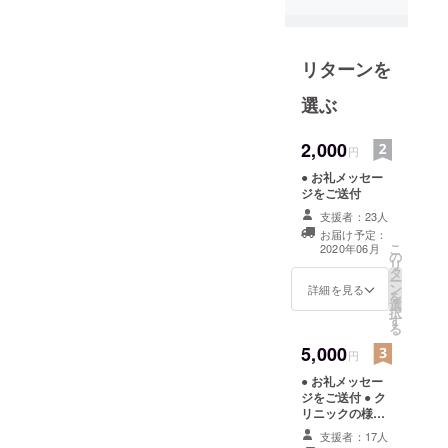
ラクロス部
を2015年春
に卒業した
リターンを
OGを中心に
2017年末に
選ぶ
始動した活
動です。
2,000
円
2018年5月に
● お礼メッセー
現役大学生
ジをご送付
含む12人で
支援者：23人
ミャンマー
お届け予定：
こ
2020年06月
の最大都市
の
リ
タ
ヤンゴンを
ー
ン
詳細を見る
訪問し、3校
を
選
択
の小〜高校
す
る
生計160名に
5,000
円
ラクロスク
● お礼メッセー
リニックを
ジをご送付 ● ク
実施しまし
リニックの様子
た。現在
を収めたフォト
支援者：17人
レポートをご共