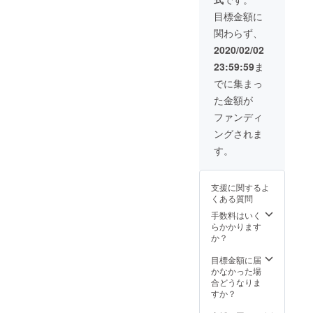
(備
考欄に
目標金額に
ご希望
関わらず、
のお名
前の記
2020/02/02
載をお
23:59:59
ま
願いし
ます) ●
でに集まっ
オリジ
た金額が
ナルT
シャツ
ファンディ
(Mサイ
ングされま
ズ)をご
送付 ●
す。
活動報
告会へ
のご招
支援に関するよ
待
くある質問
(2020年
夏頃を
手数料はいく
予定で
らかかります
す。遠
か？
方の方
は電話
目標金額に届
会議シ
かなかった場
ステム
合どうなりま
等にて
すか？
ご参加