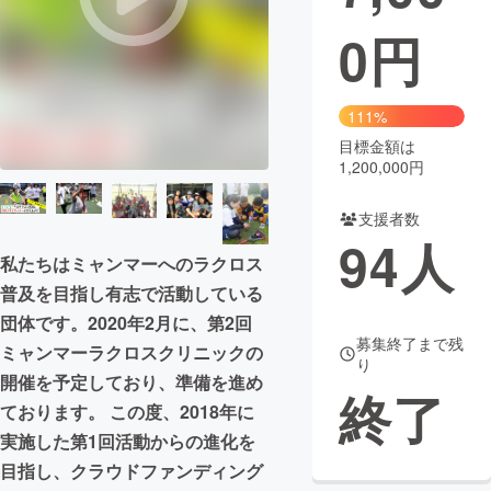
0
円
まちづくり・地域活性化
CAMPFIRE for Social Good
CAMPFIRE Creation
111%
CAMPFIREふるさと納税
machi-ya
コミュニティ
目標金額は
1,200,000円
支援者数
94
人
私たちはミャンマーへのラクロス
普及を目指し有志で活動している
団体です。2020年2月に、第2回
募集終了まで残
ミャンマーラクロスクリニックの
り
開催を予定しており、準備を進め
終了
ております。 この度、2018年に
実施した第1回活動からの進化を
目指し、クラウドファンディング