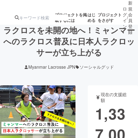
新
ロ
規
グ
会
プロジェクトを掲
はじ
プロジェクト
/
載するには
める
をさがす
イ
員
ン
登
ラクロスを未開の地へ！ミャンマー
録
へのラクロス普及に日本人ラクロッ
サーが立ち上がる
人気のプロ
注目のリ
注目の新着プロ
募集終了が近いプ
もうすぐ公開
ジェクト
ターン
ジェクト
ロジェクト
されます
Myanmar Lacrosse JPN
ソーシャルグッド
アート・写真
音楽
現在の支援総
テクノロジー・ガジェット
ゲーム・サ
額
1,33
映像・映画
書籍・雑誌
7,00
ビジネス・起業
チャレンジ