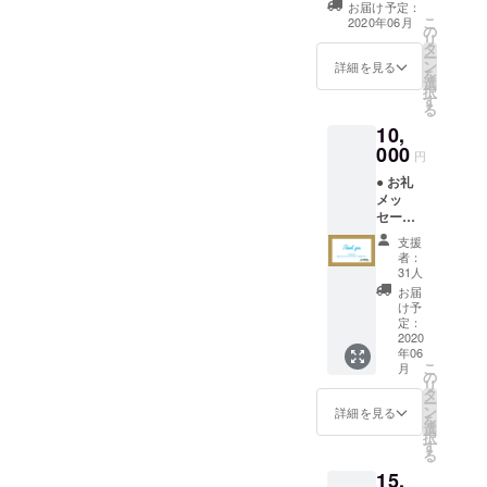
は、2020年2
お届け予定：
有
こ
2020年06月
月の2回目の
の
リ
タ
訪問に向け
ー
ン
詳細を見る
準備を進め
を
選
択
ています。
す
る
10,
000
円
● お礼
メッ
セージ
をご送
支援
付 ● ク
者：
リニッ
31人
クの様
お届
子を収
け予
めた
定：
フォト
2020
年06
レポー
こ
月
トをご
の
リ
共有 ●
タ
ー
写真入
ン
詳細を見る
を
りオリ
選
択
ジナル
す
る
ポスト
15,
カード