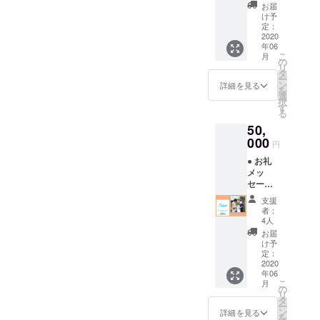
クの様
カード
お届
子を収
をご発
け予
めた
送
定：
フォト
2020
年06
レポー
こ
月
トをご
の
リ
共有 ●
タ
ー
お名前
ン
詳細を見る
を
をHP・
選
択
活動報
す
る
告ビデ
50,
オのエ
ンド
000
円
ロール
● お礼
に記載
メッ
(備
セージ
考欄に
をご送
ご希望
支援
付 ● ク
のお名
者：
リニッ
前の記
4人
クの様
載をお
お届
子を収
願いし
け予
めた
ます)
定：
フォト
2020
年06
レポー
こ
月
トをご
の
リ
共有 ●
タ
ー
お名前
ン
詳細を見る
を