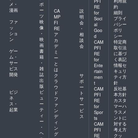
利用規
PFI
メ・
ポ
約
RE
漫画
ー
CA
説
細則
for
ツ
MP
明
プライ
Soci
ファ
映
FI
会
バシー
al
ッ
像
RE
・
ポリ
Goo
ショ
・
ア
相
シー
d
ン
映
カ
談
特定商
CAM
画
デ
会
取引法
PFI
ゲー
書
ミ
に基づ
RE
ム・
籍
ー
く表記
for
サー
・
と
情報セ
Ente
ビス
雑
は
キュリ
rtain
開発
誌
ク
サ
ティ方
men
出
ラ
ポ
針
t
版
ウ
ー
反社基
CAM
ビジ
ビ
ド
ト
本方針
PFI
ネ
ュ
フ
サ
カスタ
RE
ス・
ー
ァ
ー
マーハ
for
起業
テ
ン
ビ
ラスメ
Spor
ィ
デ
ス
ントに
ts
ー
ィ
対する
CAM
・
ン
考え方
PFI
ヘ
グ
クッ
RE