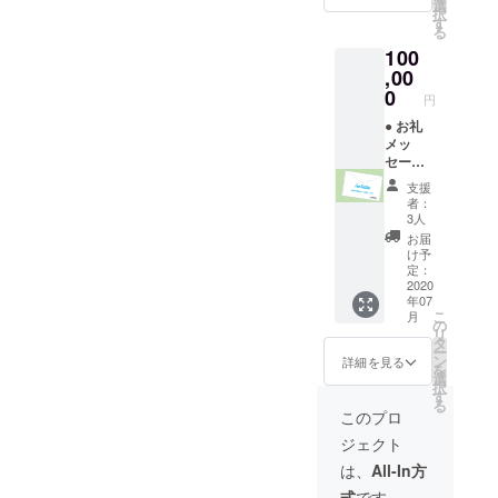
をHP・
選
択
活動報
す
る
告ビデ
100
オのエ
ンド
,00
ロール
0
円
に記
載 (備
● お礼
考欄に
メッ
ご希望
セージ
のお名
をご送
支援
前の記
付 ● ク
者：
載をお
リニッ
3人
願いし
クの様
お届
ます) ●
子を収
け予
オリジ
めた
定：
ナルT
フォト
2020
年07
シャツ
レポー
こ
月
(Mサイ
トをご
の
リ
ズ)をご
共有 ●
タ
ー
送付
お名前
ン
詳細を見る
を
をHP・
選
択
活動報
す
る
告ビデ
このプロ
オのエ
ジェクト
ンド
ロール
は、
All-In方
に記載
式
です。