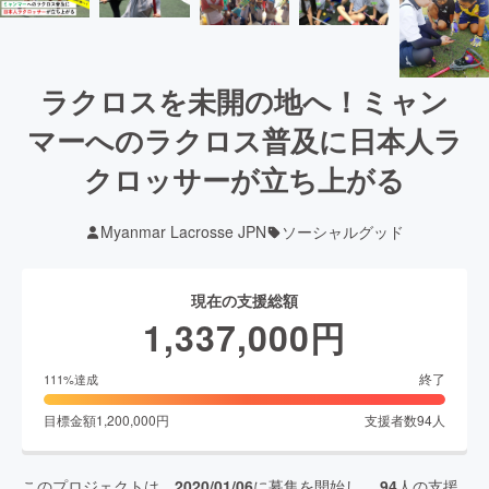
ラクロスを未開の地へ！ミャン
マーへのラクロス普及に日本人ラ
クロッサーが立ち上がる
Myanmar Lacrosse JPN
ソーシャルグッド
現在の支援総額
1,337,000
円
終了
111
%達成
目標金額
1,200,000
円
支援者数
94
人
このプロジェクトは、
2020/01/06
に募集を開始し、
94
人の支援