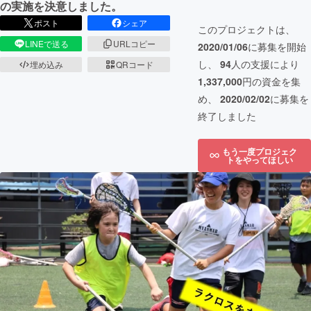
の実施を決意しました。
ポスト
シェア
このプロジェクトは、
LINEで送る
URLコピー
2020/01/06
に募集を開始
し、
94
人の支援により
埋め込み
QRコード
1,337,000
円の資金を集
め、
2020/02/02
に募集を
終了しました
もう一度プロジェク
トをやってほしい