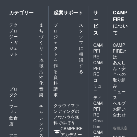
カテゴリー
起案サポート
サ
CAMP
ー
FIRE
テク
ま
プ
ス
ビ
につい
ノロ
ち
ロ
タ
ス
て
ジー
づ
ジ
ッ
・ガ
く
ェ
フ
CAM
CAMP
ジェ
り
ク
に
PFI
FIREと
ット
・
ト
相
RE
は
地
を
談
CAM
あんし
域
作
す
PFI
ん・安
活
る
る
RE
全への
性
資
コ
取り組
化
料
ミュ
み
プロ
音
請
ニ
ニュー
ダク
楽
求
ティ
ス
ト
CAM
ヘルプ
クラウドファ
フー
チ
PFI
お問い
ンディングの
ド・
ャ
RE
合わせ
ノウハウを無
飲食
レ
Crea
料で学ぼう
店
ン
tion
各種規定
CAMPFIRE
ジ
CAM
アカデミー
アニ
ス