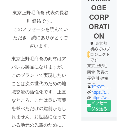
OGE
東京上野毛商會 代表の長谷
CORP
川 健祐です。
ORATI
このメッセージを読んでい
ON
ただき、誠にありがとうご
東京都
ざいます。
初めてのプ
ロジェクト
東京上野毛商會の商材はア
です
東京上野毛
パレル製品になりますが、
商會 代表の
このブランドで実現したい
長谷川 健祐
ことは次の世代のための地
です。
TOKYO_KAMINOGE
私は普段一
域交流の活性化です。正直
https://tokyo-kaminoge.com
般企業で会
https://www.instagram.com/tokyo_kaminoge
なところ、これは良い言葉
メッセー
社員として
を並べただけの建前かもし
ジを送る
働いていま
す。
れません。お世話になって
この東京上
いる地元の先輩のために、