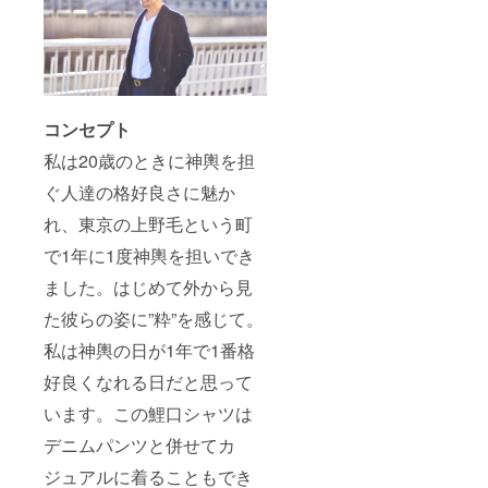
コンセプト
私は20歳のときに神輿を担
ぐ人達の格好良さに魅か
れ、東京の上野毛という町
で1年に1度神輿を担いでき
ました。はじめて外から見
た彼らの姿に”粋”を感じて。
私は神輿の日が1年で1番格
好良くなれる日だと思って
います。この鯉口シャツは
デニムパンツと併せてカ
ジュアルに着ることもでき