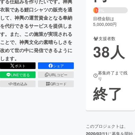
する仕組みを作りたいです。神輿
衣装である鯉口シャツの販売を通
16%
まちづくり・地域活性化
して、神輿の運営資金となる奉納
目標金額は
5,000,000円
を代行できるサービスを提供しま
CAMPFIRE for Social Good
CAMPFIRE Creation
す。また、この施策が実現される
支援者数
CAMPFIREふるさと納税
machi-ya
コミュニティ
ことで、神輿文化の素晴らしさを
38
人
改めて世の中に発信できるように
します。
ポスト
シェア
募集終了まで残
LINEで送る
URLコピー
り
埋め込み
QRコード
終了
このプロジェクトは、
2020/02/11
に募集を開始