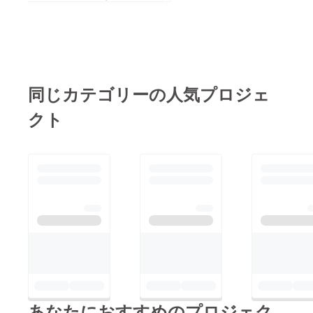
オープンと製品のリ
リースについては本プ
ロジェクトの計画通り
2020年7月という日程
を目指していきま
同じカテゴリーの人気プロジェ
す。 今回資金調達と
クト
いう形としては成功に
は至りませんでした
が、2つの大きな収穫
がありました。 1つ
は"奉納という形以外
での神輿団体への収入
の仕組みの提供"とし
て、支援金額およそ80
万円のうち10万円を神
輿団体へ奉納できると
いう、潜在ニーズを確
あなたにおすすめのプロジェク
認できたことです。今