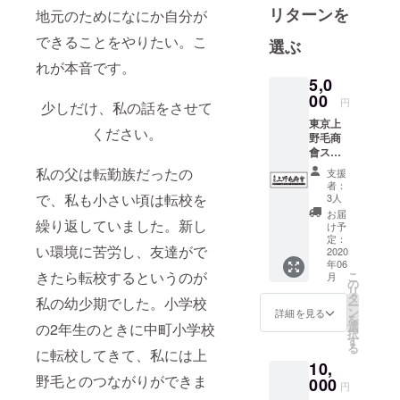
野毛商會と
リターンを
地元のためになにか自分が
いう団体は
できることをやりたい。こ
利益を追求
選ぶ
する営利企
れが本音です。
業としてで
5,0
00
はなく、団
円
少しだけ、私の話をさせて
体理念「日
東京上
ください。
本の古き良
野毛商
會ス
き神輿文化
テッ
私の父は転勤族だったの
支援
を守る」こ
カー
者：
（白）
とを第1優先
で、私も小さい頃は転校を
3人
サイ
お届
とする、個
繰り返していました。新し
ズ：
け予
人の活動の
30m×7
定：
い環境に苦労し、友達がで
0mm 本
2020
ために構成
年06
製品は
きたら転校するというのが
されていま
こ
月
売り上
の
リ
す。
げの最
タ
私の幼少期でした。小学校
ー
大70%
ン
詳細を見る
私が地域の
を
を奉納
選
の2年生のときに中町小学校
択
行事運営で
代行致
す
る
しま
に転校してきて、私には上
最も尊敬す
10,
す。 本
る部分は、
野毛とのつながりができま
プロ
000
円
何十名とい
ジェク