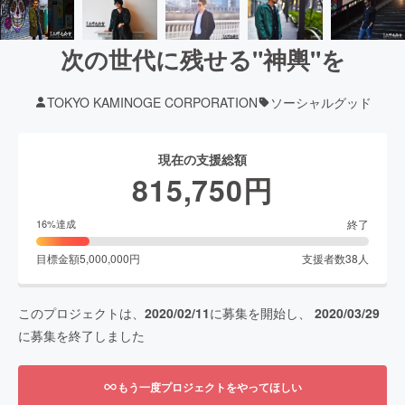
次の世代に残せる"神輿"を
TOKYO KAMINOGE CORPORATION
ソーシャルグッド
現在の支援総額
815,750
円
終了
16
%達成
目標金額
5,000,000
円
支援者数
38
人
このプロジェクトは、
2020/02/11
に募集を開始し、
2020/03/29
に募集を終了しました
もう一度プロジェクトをやってほしい