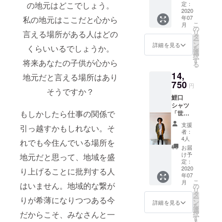
給1,000円で
は全て
の地元はどこでしょう。
代行さ
定：
可能性
Made in
2020
れま
があり
働いている
年07
私の地元はここだと心から
Japan
す。 ※
ます
こ
人はその中
月
にこだ
他リ
の
が、基
リ
言える場所がある人はどの
わって
にいないと
ターン
タ
本的に
ー
制作し
の支援
ン
は原
詳細を見る
思われるの
くらいいるでしょうか。
を
ており
状況に
選
価、送
択
で、本来的
ます。
より鯉
す
料、支
将来あなたの子供が心から
る
「上野
口シャ
にはもっと
払い手
14,
毛」は
ツ作成
地元だと言える場所はあり
数料以
高いと想定
高級素
750
におけ
外の
円
そうですか？
されます。
材であ
る最小
70%を
鯉口
るサテ
ロット
奉納代
この東京上
シャツ
ン生地
数を下
行致し
野毛商會自
もしかしたら仕事の関係で
「世田
を利用
回った
ます。
谷」 当
してい
体も、儲か
場合に
支援
引っ越すかもしれない。そ
方で販
ます。
奉納割
者：
るから続け
売する
※地元上
合が
4人
れでも今住んでいる場所を
る、儲から
鯉口
野毛の
70%を
お届
シャツ
名を冠
下回る
け予
地元だと思って、地域を盛
ないから続
は全て
した
定：
可能性
けないので
Made in
2020
「上野
り上げることに批判する人
があり
年07
Japan
はなく、必
毛」に
ます
こ
月
はいません。地域的な繋が
にこだ
こそ1番
の
が、基
要だからや
リ
わって
普及し
タ
本的に
ー
りが希薄になりつつある今
り続けま
制作し
てほし
ン
は原
詳細を見る
を
ており
いとい
選
す。
価、送
だからこそ、みなさんと一
択
ます。
う代表
す
料、支
る