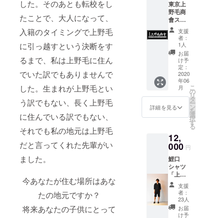
した。そのあとも転校をし
東京上
トにお
う人々がボ
野毛商
いて
たことで、大人になって、
ランティア
會ス
は、支
テッ
で活動する
援金の
入籍のタイミングで上野毛
支援
カー
一部が
者：
ことの継続
（黒）
上野毛
に引っ越すという決断をす
1人
性です。も
サイ
神輿会
お届
ズ：
るまで、私は上野毛に住ん
へ奉納
し人件費換
け予
30m×7
代行さ
定：
算したらい
でいた訳でもありませんで
0mm 本
2020
れま
年06
くらかかる
製品は
す。 ※
した。生まれが上野毛とい
こ
月
売り上
他リ
の
のだろうか
リ
げの最
ターン
タ
う訳でもない、長く上野毛
ー
と思った時
大70%
の支援
ン
詳細を見る
を
を奉納
に、先日参
状況に
選
に住んでいる訳でもない、
択
代行致
より鯉
す
加した神社
る
しま
それでも私の地元は上野毛
口シャ
を掃除する
12,
す。 本
ツ作成
だと言ってくれた先輩がい
プロ
000
におけ
という1日だ
円
ジェク
る最小
けで4.5万円
ました。
鯉口
トにお
ロット
シャツ
(15名×3時間
いて
数を下
「上野
は、支
回った
×1,000円）
今あなたが住む場所はあな
毛」 当
援金の
場合に
支援
かかってい
方で販
一部が
奉納割
者：
たの地元ですか？
売する
上野毛
ました。
合が
23人
鯉口
神輿会
70%を
将来あなたの子供にとって
お届
※おそらく時
シャツ
へ奉納
下回る
け予