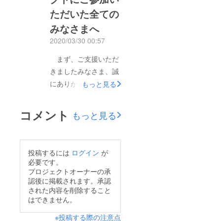
ただいた全ての
みなさまへ
2020/03/30 00:57
まず、ご支援いただ
きましたみなさま、誠
にありがとうございま
もっと見る
す。そして、ご期待に
そった形でプロジェク
コメント
もっと見る
トを成功することがで
きなかったことについ
て、誠に申し訳ござい
投稿するには
ログイン
が
ません。目標金額に達
必要です。
しなかったため、明日
プロジェクトオーナーの承
認後に掲載されます。承認
からは私が実現したい
された内容を削除すること
仕組みを提供できるよ
はできません。
う別の形で動きていき
※投稿する際の注意点
ます。ECサイトの