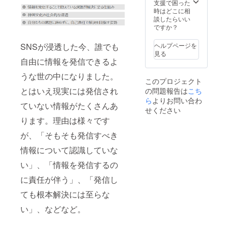
は、支
代行さ
支援で困った
Sの詳細
援金の
れま
時はどこに相
着丈：
一部が
す。 製
談したらいい
72cm
上野毛
品詳細
ですか？
胸幅：
神輿会
色：水
97cm M
へ奉納
色 素
の詳細
SNSが浸透した今、誰でも
ヘルプページを
代行さ
材：綿
着丈：
見る
れま
100％
自由に情報を発信できるよ
74cm
す。 製
折り組
胸幅：
品詳細
うな世の中になりました。
織：
102cm
このプロジェクト
色：白
オック
Lの詳細
とはいえ現実には発信され
の問題報告は
こち
素材：
ス
着丈：
綿100％
ら
よりお問い合わ
フォー
77cm
ていない情報がたくさんあ
折り組
ド サイ
胸幅：
せください
織：ポ
ズ： XS
112cm
ります。理由は様々です
プリン
の詳細
モデル
サイ
着丈：
着用サ
が、「そもそも発信すべき
ズ： XS
69cm
イズ
の詳細
情報について認識していな
胸幅：
（1、2
着丈：
92cm
枚
い」、「情報を発信するの
69cm
Sの詳細
目）：
胸幅：
着丈：
XS（身
に責任が伴う」、「発信し
92cm
72cm
長
Sの詳細
胸幅：
165cm
ても根本解決には至らな
着丈：
97cm M
） モデ
72cm
の詳細
ル着用
い」、などなど。
胸幅：
着丈：
サイズ
97cm M
74cm
（3枚