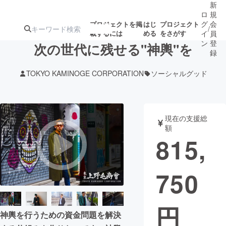
新
ロ
規
グ
会
プロジェクトを掲
はじ
プロジェクト
/
載するには
める
をさがす
イ
員
ン
登
次の世代に残せる"神輿"を
録
TOKYO KAMINOGE CORPORATION
ソーシャルグッド
人気のプロ
注目のリ
注目の新着プロ
募集終了が近いプ
もうすぐ公開
ジェクト
ターン
ジェクト
ロジェクト
されます
現在の支援総
額
アート・写真
音楽
815,
テクノロジー・ガジェット
ゲーム・サ
750
映像・映画
書籍・雑誌
円
神輿を行うための資金問題を解決
ビジネス・起業
チャレンジ