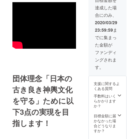
目標金額を
用して
よく見
ます。
おりま
せるこ
本プロ
達成した場
す。 綿
とがで
ジェク
合にのみ、
100%で
きま
トにお
ありな
す。 当
いて
2020/03/29
がら形
方の製
は、支
23:59:59
ま
態安定
品をご
援金の
の機能
購入い
一部が
でに集まっ
を要し
ただき
上野毛
た金額が
ていま
ます
神輿会
す。 当
と、定
へ奉納
ファンディ
方の製
価の
代行さ
ングされま
品をご
10%が
れま
購入い
特定の
す。 製
す。
ただき
神輿団
品詳細
ます
団体理念「日本の
体へ寄
色：黒
と、定
付され
素材：
支援に関するよ
価の
ます。
綿100％
古き良き神輿文化
くある質問
10%が
本プロ
折り組
特定の
ジェク
手数料はいく
織：サ
を守る」ために以
神輿団
トにお
らかかります
テン サ
体へ寄
いて
か？
イズ：
下3点の実現を目
付され
は、支
XSの詳
ます。
援金の
目標金額に届
細 着
本プロ
指します！
一部が
かなかった場
丈：
ジェク
上野毛
合どうなりま
69cm
トにお
神輿会
すか？
胸幅：
いて
へ奉納
92cm