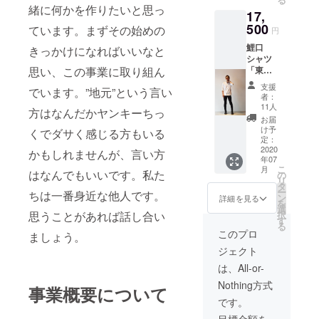
「世田
個人の
払い手
緒に何かを作りたいと思っ
17,
谷」は
思いも
数料以
オック
500
あり、
ています。まずその始めの
外の
円
ス
他製品
70%を
鯉口
フォー
きっかけになればいいなと
の「東
奉納代
シャツ
ドシャ
京」、
行致し
思い、この事業に取り組ん
「東
ツ（綿
「世田
ます。
京」 当
100%）
谷」と
支援
でいます。”地元”という言い
方で販
になり
比べる
者：
売する
ます。
とリー
11人
方はなんだかヤンキーちっ
鯉口
一般的
ズナブ
お届
シャツ
なワイ
ルな価
け予
くでダサく感じる方もいる
は全て
シャツ
定：
格設定
Made in
2020
のオッ
かもしれませんが、言い方
になっ
年07
Japan
クス
ており
こ
月
にこだ
はなんでもいいです。私た
フォー
の
ます。
リ
わって
ドシャ
タ
当方の
ー
ちは一番身近な他人です。
制作し
ツ同様
ン
製品を
詳細を見る
を
ており
に、ア
選
ご購入
思うことがあれば話し合い
択
ます。
イロン
す
いただ
る
特にこ
をかけ
きます
このプロ
ましょう。
の「東
ずに洗
と、定
ジェクト
京」は
いざら
価の
素材に
しで着
10%が
は、All-or-
ついて
てみて
特定の
Nothing方式
も厳選
も、自
事業概要について
神輿団
して生
然に
体へ寄
です。
地を採
カッコ
付され