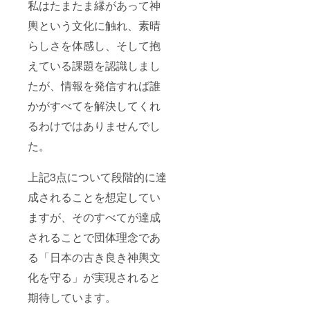
の詳細
胸幅：
私はたまたま縁があって神
目）：
着丈：
102cm
S（身長
輿という文化に触れ、素晴
74cm
Lの詳細
175cm
胸幅：
着丈：
） ※写
らしさを体感し、そして抱
102cm
77cm
真はサ
Lの詳細
胸幅：
ンプル
えている課題を認識しまし
着丈：
112cm
イメー
77cm
モデル
ジで
たが、情報を発信すれば誰
胸幅：
着用サ
す。 ※
112cm
イズ：
かがすべてを解決してくれ
予定定
モデル
L（身長
価（税
着用サ
るわけではありませんでし
175cm
抜
イズ：
） ※写
き）：
た。
M（身
真はサ
10,000
長
ンプル
円 ※送
175cm
イメー
料：
上記3点について段階的に達
） ※写
ジで
1,000円
真はサ
す。 ※
成されることを想定してい
ンプル
予定定
イメー
価（税
ますが、そのすべてが達成
ジで
抜
す。 ※
されることで団体理念であ
き）：
予定定
12,500
る「日本の古き良き神輿文
価（税
円 ※送
抜
料：
化を守る」が実現されると
き）：
1,000円
15,000
期待しています。
円 ※送