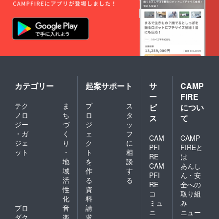
日本酒
米：五
日本酒
14.0%
度：5.0
百万石
仕込み
内容
精米歩
（島根
の梅酒
量：
合：
県産）
1.8L １
500ml
50％ 容
日本酒
本 ・前
アル
量：
度：±0
掛け 1
コール
720ml
精米歩
枚 ・通
度数：
アル
合：
い袋 1
11度 ■
コール
70％ 容
袋 ・利
ヤマサ
度数：
量：
き猪
ン正宗
18度 ■
720ml
口 2個
カテゴリー
起案サポート
サ
CAMP
｜純米
出雲国
アル
・希望
大吟
楯縫郡
ー
FIRE
コール
の方は
醸 原
（いず
度数：
テク
ま
プ
ス
ビ
につい
商品ブ
酒の詳
ものく
15度
ノロ
ち
ロ
タ
ランド
ス
て
細 原料
にたて
ページ
ジー
づ
ジ
ッ
米：山
ぬいご
にお名
田錦
・ガ
く
ェ
フ
おり）
CAM
CAMP
前を掲
（島根
の詳細
ジェ
り
ク
に
載 ・お
PFI
FIREと
県産）
原料
ット
・
ト
相
礼の
RE
は
日本酒
米：五
地
を
談
メッ
度：5.0
百万石
CAM
あんし
セージ
域
作
す
精米歩
（島根
PFI
ん・安
活
る
る
合：
県産）
RE
全への
50％ 容
日本酒
性
資
コ
取り組
量：
度：±0
化
料
ミュ
み
720ml
精米歩
プロ
音
請
アル
ニ
ニュー
合：
ダク
楽
求
コール