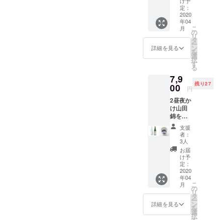
さぎ
け予
※おちょ
お得で
ださ
定：
雲」
おります。最後まで一生懸
この画
す。ひ
2020
い。送
720ml
像はイ
年04
とつは
命頑張ります。再三の呼び
料込み
１本
メージ
こ
月
自分用
です。
の
（化粧
です。
リ
かけで恐縮ですが、応援よ
に、も
・「う
タ
箱入）
本リ
ー
うひと
さぎ
ン
火入れ
詳細を見る
ターン
ろしくお願いいたします。
を
つは大
雲」
選
・ヤマ
には含
択
切な方
720ml
す
サン正
酒持田本店 持田 祐輔
まれま
る
へのプ
１本
宗｜上
せん。
7,9
レゼン
（化粧
撰 1.8L
■ヤマサ
残り27
トや友
00
箱入）
１本
ン正
円
人との
火入れ
火入れ
宗 日
2昼夜か
宅飲み
・ヤマ
・希望
本酒仕
け山田
など
サン正
の方は
込みの
錦を４
に。送
宗｜純
商品ブ
梅酒の
5％まで
料込み
米大吟
ランド
詳細 原
支援
磨き丁
です。
醸 原酒
ページ
者：
材料
寧に仕
＜リ
720ml
3人
にお名
名：清
上げ、
ターン
１本
前を掲
お届
酒、出
さらに
詳細＞
【山田
け予
載 ・お
雲産の
醪が
・「う
定：
錦】火
礼の
梅、氷
入った
2020
さぎ
入れ ・
メッ
砂糖 エ
年04
酒袋を
雲」
希望の
セージ
キス
こ
月
吊るし
720ml 2
の
方は商
※おちょ
分：
リ
て、１
本（化
タ
品ブラ
この画
14.0%
ー
滴ずつ
粧箱
ン
ンド
詳細を見る
像はイ
内容
を
丁寧に
入）火
選
ページ
メージ
量：
択
抽出し
入れ ・
す
にお名