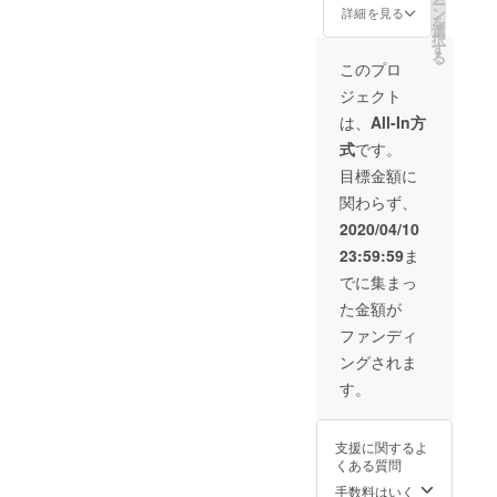
米大吟
ー
ランド
日本酒
も◎。
１本
ン
サン正
詳細を見る
・ヤマ
醸 原酒
を
ページ
度：5.0
友人と
（化粧
選
宗｜大
サン正
720ml
択
にお名
精米歩
の集ま
箱入）
す
吟醸
宗｜佐
１本
る
前を掲
合：
りやプ
火入れ
斗瓶囲
このプロ
香錦
【山田
載 ・お
50％ 容
レゼン
・ヤマ
い 1.8L
純米吟
錦】火
礼の
ジェクト
量：
トなど
サン正
１本
醸
入れ ・
メッ
720ml
でご利
宗 日本
原酒
は、
All-In方
720ml
出雲国
セージ
アル
用くだ
酒仕込
火入れ
火入
楯縫郡
■ヤマサ
式
です。
コール
さい。
みの梅
・ヤマ
れ ・ヤ
（いず
ン正宗
度数：
出雲の
酒
サン正
目標金額に
マサン
ものく
｜佐香
18度 ■
日本酒
500ml
宗｜純
正宗 日
にたて
錦 純
関わらず、
出雲国
のおい
１本 ・
米大吟
本酒仕
ぬいご
米吟醸
楯縫郡
しさを
希望の
醸 原
2020/04/10
込みの
おり）
の詳細
（いず
伝えて
方は商
酒【山
梅酒
720ml
原料
23:59:59
ま
ものく
くださ
品ブラ
田錦】
500ml
１本
米：佐
にたて
るあな
ンド
1.8L １
でに集まっ
１本
火入れ
香錦
ぬいご
たは、
ページ
本 火入
・ヤマ
・希望
（島根
た金額が
おり）
さなが
にお名
れ ・
サン正
の方は
県産）
の詳細
ら伝道
前を掲
ヤマサ
ファンディ
宗｜純
商品ブ
日本酒
原料
師のよ
載 ・お
ン古滴
米大吟
ランド
度：＋
ングされま
米：五
う。送
礼の
｜三年
醸 原酒
ページ
１ 精米
百万石
料込み
メッ
熟成古
す。
720ml
にお名
歩合：
（島根
です。
セージ
酒 純
１本
前を掲
60％ 容
県産）
＜リ
※おちょ
米大吟
【山田
載 ・お
量：
日本酒
ターン
この画
醸 原
錦】火
礼の
支援に関するよ
720ml
度：±0
詳細＞
像はイ
酒 1.8L
入れ ・
メッ
くある質問
アル
精米歩
・「う
メージ
１本
出雲国
セージ
コール
合：
さぎ
です。
手数料はいく
火入
楯縫郡