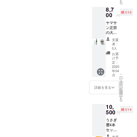
です。
500ml
る
た酒持
希望の
前を掲
本リ
アル
8,7
田本店
方は商
載 ・お
ターン
コール
残り15
自慢の
00
品ブラ
礼の
には含
円
度数：
大吟醸
ンド
メッ
まれま
11度 ※
ヤマサ
斗瓶囲
ページ
セージ
せん。
おちょ
ン正宗
い 原酒
にお名
※おちょ
■ヤマサ
この画
の大吟
（720m
前を掲
この画
ン正宗
像はイ
醸を味
l）との
載 ・お
像はイ
｜上
支援
メージ
わい尽
セット
礼の
メージ
者：
撰 の
です。
くした
です。
メッ
0人
です。
詳細 原
本リ
い方
香りが
セージ
本リ
お届
料米：
ターン
に。酒
高く、
※グラス
け予
ターン
五百万
には含
米の王
味のキ
定：
の画像
には含
石&加工
まれま
様と称
2020
レも抜
はイ
まれま
用米
せん
年04
される
群！！
メージ
せん。
（どち
こ
月
山田錦
・「う
の
です。
■ヤマサ
らも島
リ
（島根
さぎ
タ
グラス
ン正宗
根県
ー
県産）
雲」
ン
は本リ
詳細を見る
｜純米
産） 日
を
の純米
720ml
選
ターン
大吟
本酒
択
大吟醸
１本
す
には含
醸 原
度：±0
る
（原
（化粧
まれま
酒の詳
精米歩
10,
酒）
箱入）
せん。
細 原料
合：
残り14
1.8Lと
500
火入れ
米：山
円
70％ 容
うさぎ
・ヤマ
田錦
量：
うさぎ
雲の
サン正
（島根
1.8L ア
雲4本
セッ
宗｜大
県産）
ルコー
セット
ト。山
吟醸
日本酒
ル度
が好評
田錦を
斗瓶囲
度：5.0
支援