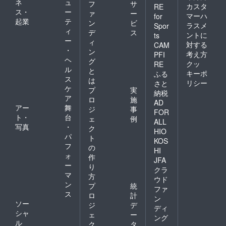
ネ
ュ
フ
サ
カスタ
RE
ス・
ー
ァ
ー
マーハ
for
起業
テ
ン
ビ
ラスメ
Spor
ィ
デ
ス
ントに
ts
ー
ィ
対する
CAM
・
ン
考え方
PFI
ヘ
グ
クッ
RE
ル
と
キーポ
ふる
ス
は
リシー
さと
ケ
プ
実
納税
ア
ロ
施
AD
アー
舞
ジ
事
FOR
ト・
台
ェ
例
ALL
写真
・
ク
HIO
パ
ト
KOS
フ
の
HI
ォ
作
JFA
ー
り
クラ
マ
方
ウド
ン
プ
統
ファ
ス
ロ
計
ン
ソー
ジ
デ
ディ
シャ
ェ
ー
ング
ル
ク
タ