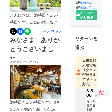
酒造りを守
http://www.sakemochida.jp/
る小さな酒
https://facebook.com/%E9%85%92%E6%8C%81%E7%94%B0%E6%9C%AC%E5%BA%97-1484458741770946/
蔵
メッセー
こんにちは。酒持田本店の
ジを送る
持田です。店舗の休止など
＜酒持田本
店について
を余儀なくされている飲食
もっと見る
＞
店さんたちほどではありま
リターンを
みなさま ありが
神々のふる
せんが、私たちも仕事の減
さと出雲の
選ぶ
とうございまし
少が続いています。そこ
里は、他の
地方が神無
た。
で、週明けの二日間を使っ
目標金額
月となる10
2020/04/11 21:05
て全員総出で発送準備をし
未達でも
月に、全国
リターン
ました。普段からもっと感
八百万の
が届きま
じていなければなりません
神々が集う
す
(All-in
神在月（か
方式)
が、仕事があるのはありが
みありづ
3,5
たいです。今日皆で荷造り
残り
き）となり
00
154
円
しながらしみじみしてしま
ます。町は
うさぎ
酒持田本店の持田です。3月
ずれに酒造
雲応援
いました。当初は24日発送
5日から始めた新しい試み、
お試し
の大社（お