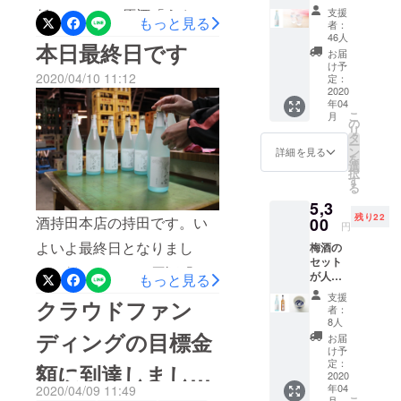
の予定でしたが、お届け予
セット
支援
低アルコール原酒「うさぎ
おやし
4合瓶
もっと見る
者：
定を繰り上げて皆様方のお
（720m
ろ）、出雲
46人
雲」のクラウドファンディ
本日最終日です
l）のう
手元に「うさぎ雲」をお届
お届
松尾神社、
さぎ雲
ング。お蔭様で昨日、募集
け予
別名佐香神
を１本
けします。酒持田本店 持
2020/04/10 11:12
定：
を終えました。142名もの
リター
2020
社がありま
田 祐輔
年04
ン。友
す。平安時
方々に支援をいただきまし
こ
月
人との
の
リ
代の法令集
ホーム
タ
た。改めて御礼申し上げま
ー
パー
ン
詳細を見る
「延喜式」
を
ティー
す。日一日と状況は悪く
選
には佐香神
択
や、大
す
る
なっていますが、半年後に
切な人
社、「出雲
5,3
へのプ
国風土記」
はまた酒造りが始まりま
残り22
レゼン
酒持田本店の持田です。い
00
円
には佐香社
トなど
す。このチャレンジの達成
よいよ最終日となりまし
梅酒の
に。ぜ
とあり、佐
セット
ひお試
感を胸に、杜氏はじめ蔵人
た。低アルコール原酒「う
香は酒に通
が人気
しくだ
もっと見る
たち、瓶詰めやラベル貼
につ
じます。出
さい。
さぎ雲」チャレンジも残す
支援
クラウドファン
き、追
送料込
者：
雲大社造営
り、事務や営業の従業員た
加リ
みで
ところ今日一日、後13時間
8人
の折、神々
ターン
す。 ＜
ディングの目標金
お届
ちと共にこの難局を乗り切
となりました。現在127名の
数分在
リター
が集って180
け予
庫を確
ン詳細
定：
り、酒造りの秋を迎えたい
額に到達しまし
日間に及ぶ
方にご支援いただいており
保しま
2020
＞ ・
年04
酒宴を催し
と思っています。みなさ
2020/04/09 11:49
した！
「うさ
ます。みなさまからの温か
こ
月