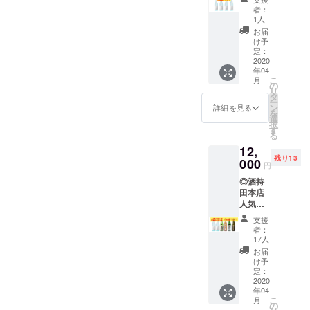
数：15
につき
磨き上
い
者：
精米歩
度 ※お
リター
げたか
720ml
1人
合：
ちょこ
ン数を
らこそ
１本
お届
50％ 容
の画像
追加い
の華や
原酒
け予
量：
はイ
たしま
かな香
定：
火入れ
720ml
メージ
す。 ス
2020
りや端
・希望
アル
です。
年04
イスイ
麗な
の方は
コール
本リ
こ
月
飲める
味、濃
の
商品ブ
度数：
ターン
リ
うさぎ
厚な含
タ
ランド
18度
には含
ー
雲は、
みをご
ン
ページ
詳細を見る
まれま
を
和洋問
堪能く
選
にお名
せん
択
わずさ
ださ
す
前を掲
る
まざま
い。送
載 ・お
12,
な料理
料込み
礼の
残り13
との相
000
です。
メッ
円
性も
・「う
セージ
◎酒持
◎。友
さぎ
※おちょ
田本店
人との
雲」
この画
人気ベ
集まり
720ml
像はイ
スト４
やプレ
１本
メージ
支援
飲み比
ゼント
（化粧
です。
者：
べセッ
などで
箱入）
17人
本リ
ト 酒持
ご利用
火入れ
ターン
お届
田本店
くださ
・ヤマ
け予
には含
の人気
い。出
定：
サン正
まれま
ベスト
2020
雲の日
宗｜純
せん。
年04
４とう
本酒の
米大吟
■ヤマサ
こ
月
さぎ雲
おいし
の
醸 原酒
ン正宗