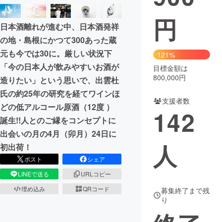
円
まちづくり・地域活性化
日本酒離れが進む中、日本酒発祥
の地・島根にかつて300あった蔵
CAMPFIRE for Social Good
CAMPFIRE Creation
元も今では30に。厳しい状況下
121%
CAMPFIREふるさと納税
machi-ya
コミュニティ
「今の日本人が飲みやすいお酒が
目標金額は
800,000円
造りたい」という思いで、出雲杜
氏の約25年の研究を経てワインほ
支援者数
どの低アルコール原酒（12度 ）
142
誕生!!人とのご縁をコンセプトに
出会いの月の4月（卯月）24日に
人
初出荷！
ポスト
シェア
LINEで送る
URLコピー
埋め込み
QRコード
募集終了まで残
り