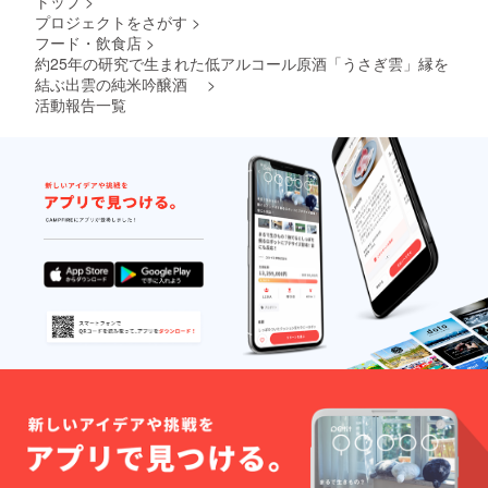
トップ
>
詳細 原
大吟
おちょ
ヤマサ
（島根
材料
プロジェクトをさがす
>
醸 原
この画
ン正宗
県産）
名：清
酒の詳
フード・飲食店
>
像はイ
｜山廃
日本酒
酒、出
細 原料
約25年の研究で生まれた低アルコール原酒「うさぎ雲」縁を
メージ
仕込
度：＋
雲産の
米：山
です。
結ぶ出雲の純米吟醸酒
>
み 純
１ 精米
梅、氷
田錦
本リ
米酒
活動報告一覧
歩合：
砂糖 エ
（島根
ターン
1.8L １
60％ 容
キス
県産）
には含
本 火入
量：
分：
日本酒
まれま
れ ・
720ml
14.0%
度：5.0
せん
ヤマサ
アル
内容
精米歩
ン正宗
コール
量：
合：
｜特別
度数：
500ml
50％ 容
純米
15度 ■
アル
量：
酒 誘
ヤマサ
コール
720ml
一献
ン正
度数：
アル
（いざ
宗 日
11度 ■
コール
いっこ
本酒仕
ヤマサ
度数：
ん）
込みの
ン正宗
18度 ■
1.8L １
梅酒の
｜純米
出雲国
本 火入
詳細 原
大吟
楯縫郡
れ ・ヤ
材料
醸 原
（いず
マサン
名：清
酒の詳
ものく
正宗｜
酒、出
細 原料
にたて
純米酒
雲産の
米：山
ぬいご
1.8L １
梅、氷
田錦
おり）
本 ・ヤ
砂糖 エ
（島根
の詳細
マサン
キス
県産）
原料
正宗
分：