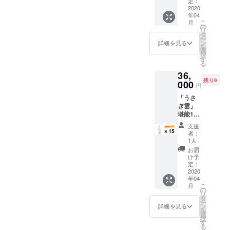
日本酒
定：
き酒
醸 原酒
せん
か、こ
2020
ができ
（有
720ml
年04
ちらの
るのか
料）な
１本
こ
月
リター
の見学
の
どもお
【山田
リ
ンを選
ツアー
タ
楽しみ
錦】火
ー
択され
をいた
ン
いただ
詳細を見る
入れ ・
を
た方に
しま
選
けま
出雲国
択
は、
す。先
す
す。 ぜ
楯縫郡
る
2020年
着5組
ひ出
（いず
36,
5月
（１組4
雲・木
ものく
残り9
10（日
000
名まで
綿街道
にたて
円
）
を目
に遊び
ぬいご
「うさ
16:00か
安）で
にいら
おり）
ぎ雲」
ら、140
す。 現
してく
720ml
堪能15
年余り
地に
ださ
１本
本セッ
の歴史
て、全
い。 ＜
火入れ
支援
ト １個
ある当
30種あ
スケ
者：
・希望
口の最
蔵でど
る日本
1人
ジュー
の方は
大、配
のよう
酒の中
ル＞
お届
商品ブ
送料
にして
からき
け予
2020年
ランド
1600円
日本酒
定：
き酒
5月10日
ページ
で送付
2020
ができ
（有
（日）
にお名
年04
できる
るのか
料）な
10:00〜
前を掲
こ
月
うさぎ
の見学
の
どもお
集合
載 ・お
リ
雲15本
ツアー
タ
楽しみ
場所：
礼の
ー
を目一
をいた
ン
いただ
詳細を見る
酒持田
メッ
を
杯につ
しま
選
けま
本店 島
セージ
択
めこん
す。先
す
す。 ぜ
根県出
■ヤマサ
る
で。 お
着5組