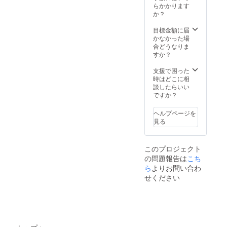
■ヤマサ
度数：
70％ 容
雲」
本リ
らかかります
れ ・
（いず
ン正宗
15度 ■
量：
720ml 4
ターン
か？
ヤマサ
ものく
｜佐香
ヤマサ
720ml
本（化
には含
ン正
にたて
錦 純
ン正
アル
粧箱
まれま
目標金額に届
宗 古
ぬいご
米吟醸
宗 日
コール
入）火
せん。
かなかった場
滴｜三
おり）
の詳細
本酒仕
度数：
入れ ・
■ヤマサ
合どうなりま
年熟
720ml
原料
込みの
15度
希望の
ン正
すか？
成 佐
１本
米：佐
梅酒の
方は商
宗 日
香錦
火入れ
香錦
詳細 原
品ブラ
本酒仕
支援で困った
純米吟
・希望
（島根
材料
ンド
込みの
時はどこに相
醸 原
の方は
県産）
名：清
ページ
梅酒の
談したらいい
酒 1.8L
商品ブ
日本酒
酒、出
にお名
詳細 原
ですか？
１本 火
ランド
度：＋
雲産の
前を掲
材料
入れ ・
ページ
１ 精米
梅、氷
載 ・お
名：清
ヤマサ
ヘルプページを
にお名
歩合：
砂糖 エ
礼の
酒、出
ン正宗
見る
前を掲
60％ 容
キス
メッ
雲産の
｜佐香
載 ・お
量：
分：
セージ
梅、氷
錦 純
礼の
720ml
14.0%
砂糖 エ
米吟醸
メッ
アル
このプロジェクト
内容
キス
1.8L １
セージ
コール
量：
の問題報告は
こち
分：
本 火入
■ヤマサ
度数：
500ml
ら
よりお問い合わ
14.0%
れ ・
ン正宗
15度 ■
アル
内容
ヤマサ
せください
｜佐香
ヤマサ
コール
量：
ン正宗
錦 純
ン正
度数：
500ml
｜純米
米吟
宗 日
11度 ■
アル
吟醸
醸 の
本酒仕
ヤマサ
コール
1.8L １
詳細 原
込みの
ン正宗
度数：
本 火入
料米：
梅酒の
｜純米
11度 ※
れ ・
佐香錦