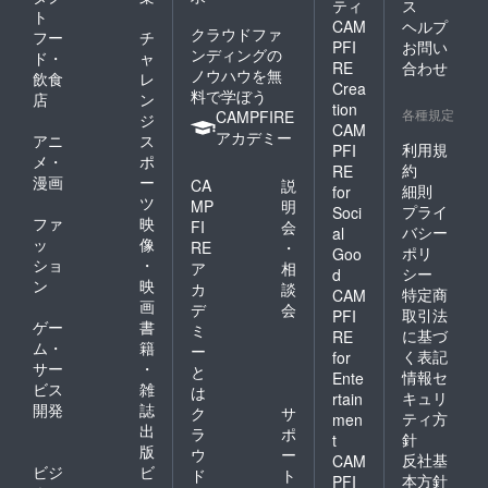
70％ 容
ティ
ス
ト
度数：
量：
CAM
ヘルプ
クラウドファ
18度 ■
フー
チ
720ml
PFI
お問い
出雲国
ンディングの
アル
ド・
ャ
RE
合わせ
楯縫郡
コール
ノウハウを無
飲食
レ
（いず
Crea
度数：
料で学ぼう
店
ン
ものく
15度
tion
各種規定
CAMPFIRE
ジ
にたて
CAM
アカデミー
ぬいご
アニ
ス
利用規
PFI
おり）
メ・
ポ
約
RE
の詳細
漫画
ー
CA
説
細則
for
原料
ツ
MP
明
米：五
プライ
Soci
ファ
映
FI
会
百万石
バシー
al
ッ
像
（島根
RE
・
ポリ
Goo
県産）
ショ
・
ア
相
シー
d
日本酒
ン
映
カ
談
特定商
CAM
度：±0
画
デ
会
精米歩
取引法
PFI
ゲー
書
ミ
合：
に基づ
RE
ム・
籍
70％ 容
ー
く表記
for
量：
サー
・
と
情報セ
Ente
720ml
ビス
雑
は
キュリ
rtain
アル
開発
誌
ク
サ
ティ方
コール
men
出
ラ
ポ
度数：
針
t
版
15度
ウ
ー
反社基
CAM
ビジ
ビ
ド
ト
本方針
PFI