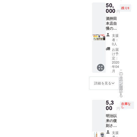
ひ出
雲市平
ン正宗
50,
すそ分
（１組4
雲・木
田町７
｜佐香
残り5
けした
000
名まで
綿街道
８５
円
錦 純
りシェ
を目
に遊び
現地集
米吟
酒持田
アした
安）で
にいら
合 ＜リ
醸 原
本店自
りにも
す。 現
してく
ターン
酒の詳
慢のヤ
最適で
地に
ださ
詳細＞
細 原料
マサン
す。保
て、全
い。 ＜
・酒蔵
支援
米：佐
正宗を
存がし
30種あ
スケ
者：
見学ツ
香錦
11種飲
やすい
る日本
0人
ジュー
アー ・
（島根
み比べ
日本酒
酒の中
ル＞
お届
「うさ
県産）
と、希
は、ま
からき
け予
2020年
ぎ雲」
日本酒
望日で
とめ買
定：
き酒
5月10日
720ml
度：＋
の酒蔵
2020
いがお
（有
（日）
２本
１ 精米
年04
ツアー
得。送
料）な
14:00〜
（化粧
歩合：
こ
月
をセッ
料込み
の
どもお
集合
箱入）
60％ 容
リ
トで。
です。
タ
楽しみ
場所：
火入れ
量：
ー
酒蔵ツ
＜リ
ン
いただ
詳細を見る
酒持田
・ヤマ
720ml
を
アーは
ターン
選
けま
本店 島
サン正
アル
択
希望日
詳細＞
す
す。 ぜ
根県出
宗｜佐
コール
る
の２ヶ
・「う
ひ出
雲市平
香錦
度数：
5,3
月前に
さぎ
雲・木
田町７
純米吟
在庫な
15度 ■
ご連絡
00
雲」
し
綿街道
８５
円
醸
ヤマサ
いただ
720ml
に遊び
現地集
720ml
ン正
明治以
き、す
15本
にいら
合 ＜リ
火入
宗 日
来の復
り合わ
（化粧
してく
ターン
れ ・ヤ
本酒仕
刻させ
せをさ
箱入）
ださ
詳細＞
マサン
込みの
た当蔵
せてい
火入れ
い。 ＜
・酒蔵
支援
正宗 日
梅酒の
自慢の
ただけ
・商品
スケ
者：