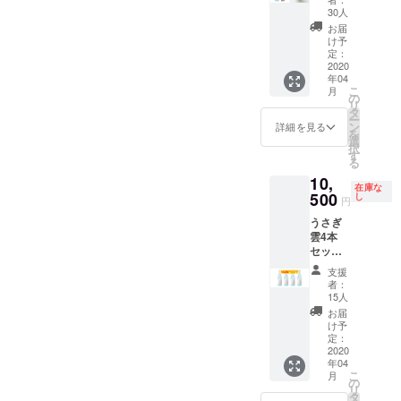
見学ツ
本酒仕
詳細 原
梅酒と
ればと
ブラン
30人
ジュー
アー ・
込みの
材料
セット
思いま
ドペー
ル＞
お届
「うさ
梅酒
名：清
で。日
す。 ＜
ジにお
け予
2020年
ぎ雲」
500ml
酒、出
本酒で
リター
定：
名前を
5月10日
720ml
１本
雲産の
仕込ん
2020
ン詳細
掲載 ・
（日）
２本
・ヤマ
梅、氷
年04
だこの
＞ ・酒
お礼の
16:00〜
（化粧
サン正
こ
砂糖 エ
月
梅酒
蔵見学
の
メッ
集合
箱入）
宗｜純
リ
キス
は、甘
ツ
タ
セージ
場所：
火入れ
米大吟
ー
分：
さ控え
アー
ン
詳細を見る
酒持田
・ヤマ
醸 原酒
を
14.0%
め。
希望日
選
本店 島
サン正
720ml
択
内容
しっか
をすり
す
根県出
宗｜佐
１本
る
量：
りと梅
合わせ
雲市平
香錦
【山田
500ml
10,
の酸味
て酒蔵
田町７
純米吟
在庫な
錦】火
アル
と風味
500
をご案
し
８５
円
醸
入れ ・
コール
が感じ
内。
現地集
720ml
出雲国
度数：
うさぎ
られ
２ヶ月
合 ＜リ
火入
楯縫郡
11度 ■
雲4本
る、
前にご
ターン
れ ・ヤ
（いず
ヤマサ
セット
すっき
予約く
詳細＞
マサン
ものく
ン正宗
スイス
りとし
ださ
・酒蔵
支援
正宗 日
にたて
｜純米
イ飲め
た仕上
い。 ・
者：
見学ツ
本酒仕
ぬいご
大吟
るうさ
がりで
「うさ
15人
アー ・
込みの
おり）
醸 原
ぎ雲
す。送
ぎ雲」
お届
「うさ
梅酒
720ml
酒の詳
は、和
料込み
720ml
け予
ぎ雲」
500ml
１本
細 原料
洋問わ
です。
定：
２本
720ml
１本
火入れ
米：山
ずさま
2020
・「う
（化粧
２本
・ヤマ
・希望
田錦
年04
ざまな
さぎ
箱入）
（化粧
サン正
こ
の方は
月
（島根
料理と
雲」
の
火入れ
箱入）
宗｜純
リ
商品ブ
県産）
の相性
720ml
タ
・ヤマ
火入れ