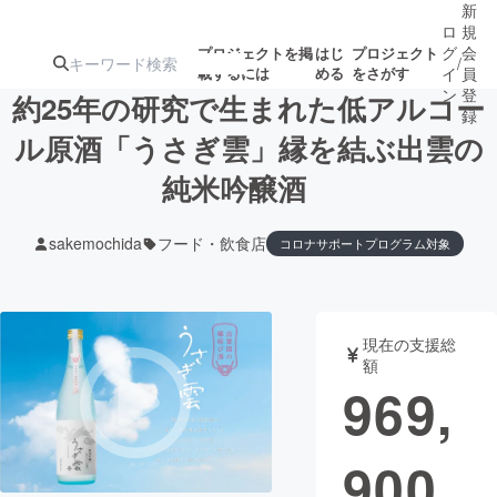
新
ロ
規
グ
会
プロジェクトを掲
はじ
プロジェクト
/
載するには
める
をさがす
イ
員
ン
登
約25年の研究で生まれた低アルコー
録
ル原酒「うさぎ雲」縁を結ぶ出雲の
純米吟醸酒
人気のプロ
注目のリ
注目の新着プロ
募集終了が近いプ
もうすぐ公開
ジェクト
ターン
ジェクト
ロジェクト
されます
sakemochida
フード・飲食店
コロナサポートプログラム対象
アート・写真
音楽
現在の支援総
テクノロジー・ガジェット
ゲーム・サ
額
969,
映像・映画
書籍・雑誌
900
ビジネス・起業
チャレンジ