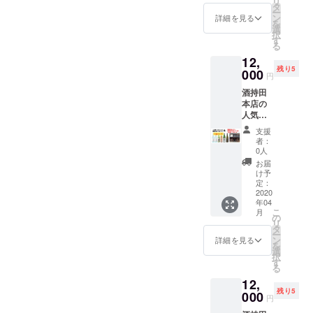
リ
２本を
さを伝
タ
1.8L【
｜大吟
ー
セット
えてく
ン
山田
詳細を見る
醸 斗
を
で飲み
ださる
選
錦】火
瓶囲
択
比べ。
あなた
す
入れ ・
い 原
る
佐香
は、さ
希望の
酒 原料
12,
錦、山
ながら
方は商
米：山
残り5
田錦、
000
伝道師
品ブラ
田錦
円
五百万
のよ
ンド
（島根
酒持田
石と酒
う。送
ページ
県産）
本店の
米の品
料込み
にお名
日本酒
人気ベ
種もさ
です。
前を掲
度：5.0
スト４
まざま
＜リ
載 ・お
精米歩
支援
とうさ
なライ
ターン
礼の
者：
合：
ぎ雲２
ンナッ
詳細＞
0人
メッ
45％ 容
本をお
プで、
・「う
セージ
お届
量：
届けす
飲み比
さぎ
け予
※おちょ
720ml
るほ
べるの
定：
雲」
この画
アル
か、こ
2020
にオス
720ml 4
像はイ
コール
年04
ちらの
スメで
本（化
メージ
度数：
こ
月
リター
す。
の
粧箱
です。
18度
リ
ンを選
1160円
タ
入）火
本リ
ー
択され
オフで
ン
入れ ・
詳細を見る
ターン
を
た方に
お得。
選
希望の
には含
択
は、
送料込
す
方は商
まれま
る
2020年
みで
品ブラ
せん。
12,
5月
す。 ＜
ンド
■ヤマサ
残り5
10（日
000
リター
ページ
ン正宗
円
）
ン詳細
にお名
｜純米