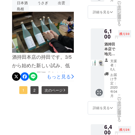
た！
明治以
ぎ雲」
の
たのはこの
日本酒
うさぎ
出雲
ま、末永く酒持田本店をよ
リ
来の復
720ml
い励まし、応援のおかげ
タ
島根
神社だと伝
ー
刻させ
１本
ン
詳細を見る
ろしくお願いいたします。
を
で、昨日目標に届きまし
た当蔵
えられてい
（化粧
選
択
自慢の
箱入）
酒持田本店 持田祐輔
す
ます。酒持
た。ありがとうございまし
る
梅酒と
火入れ
田本店は、
6,1
セット
・希望
た。改めて御礼申し上げま
残り30
で。日
00
の方は
その神社の
円
本酒で
商品ブ
す。うさぎ雲は、封緘（ふ
御膝元で、
酒持田
仕込ん
ランド
本店で
うかん）シールの貼り付け
140年に亘り
だこの
ページ
地元民
梅酒
にお名
出雲杜氏の
酒持田本店の持田です。3/5
作業も進み、出荷の準備が
から愛
は、甘
前を掲
支援
技を継承し
される
さ控え
載 ・お
から始めた新しい試み、低
者：
着々と進んでいます。この
ロング
め。
てきまし
礼の
0人
セラー
アルコール原酒「うさぎ
しっか
メッ
うさぎ雲は、誰でも飲みや
お届
た。店舗・
もっと見る
の上撰
りと梅
セージ
け予
雲」のクラウドファンディ
酒蔵のある
とうさ
すいお酒で「人と人との繋
の酸味
定：
※グラス
ぎ雲の
2020
と風味
の画像
通りは「木
ング。みなさまの暖かいご
1
2
次のページ
がりを結びたい」「日本酒
年04
セッ
が感じ
はイ
綿街道」と
こ
月
ト。上
られ
の
メージ
支援と応援で、目標に到達
との縁も結びたい」と思い
リ
撰はい
呼ばれ、古
る、
タ
です。
ー
わゆる
できました。本当にありが
すっき
ン
グラス
できた商品。このような日
詳細を見る
い町並みを
を
普通酒
りとし
選
は本リ
択
とうございます。目標を達
今に残して
なので
に日に事態が深刻になって
た仕上
す
ターン
る
すが、
がりで
おり、建物
には含
成できたのですが、新型コ
いはいますが、人に会う機
6,4
かつて
す。送
まれま
は2017年に
残り26
日本酒
00
料込み
せん。
ロナの影響で、今後この商
円
会が少なくなりつつあるな