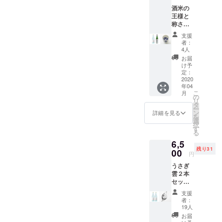
登録文化財
に級別
です。
酒米の
制度が
品を展開しようとしていた
・「う
か、この商品を通じて何か
に。島根県
王様と
あった
さぎ
産の酒米を
卸先も営業を自粛する流れ
称され
時代の
できないかと模索していこ
雲」
る山田
一級に
自家精米
720ml
支援
となり、このしぼりたての
うと思います。残すとこ
錦（島
あたる
１本
者：
し、優秀な
根県
お酒で
（化粧
4人
商品をはじめ、各種商品を
ろ、本日のみとなったこの
出雲杜氏の
産）の
す。コ
箱入）
お届
純米大
ストパ
どうしたものか、、、と頭
火入れ
け予
腕で地元に
プロジェクト。最後まで応
吟醸
フォー
定：
・ヤマ
愛される旨
を悩ませる日々が続いてい
（原
2020
マンス
援いただけるとうれしいで
サン正
年04
酒）
い酒・ヤマ
にすぐ
宗 日本
ます。今できるのはこう
こ
月
す。お願いばかりで恐縮で
720ml
れてい
の
酒仕込
サン正宗を
リ
とうさ
るた
タ
みの梅
いった機会に、現状の情報
すが、みなさまどうぞよろ
ー
造り続けて
ぎ雲の
め、長
ン
酒
詳細を見る
を
セット
年地元
を伝えたり、みなさまのお
います。
選
500ml
しくお願いいたします。酒
択
です。
民に愛
す
１本 ・
る
手元に早く届けられるよう
山田錦
飲され
持田本店 持田祐輔
希望の
【全国新酒
6,5
を磨き
ていま
方は商
努力したりすること。現在
残り31
上げた
00
す。
品ブラ
鑑評会 金
円
からこ
「普
ンド
は瓶詰めした商品に、ラベ
賞受賞歴】
うさぎ
その華
通」と
ページ
雲２本
やかな
平成元年、
言われ
ルを貼り付ける作業まで進
にお名
セッ
香りや
ないよ
前を掲
平成5年、平
ト。 １
み、うさぎの月である４月
端麗な
う醸し
載 ・お
支援
成6年、平成
本でご
味、濃
ている
礼の
者：
「卯月」にみなさまにお届
購入さ
厚な含
一品。
19人
8年、平成9
メッ
れるよ
みをご
・「う
セージ
お届
けできるよう準備を進めて
年、平成13
り500円
堪能く