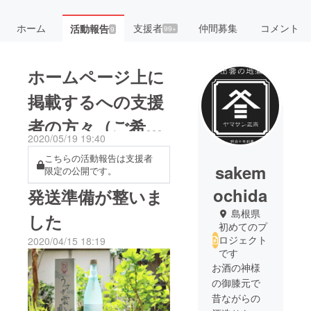
ホーム
支援者
仲間募集
コメント
活動報告
99+
9
ホームページ上に
掲載するへの支援
者の方々（ご希望
2020/05/19 19:40
の方は）のお名前
こちらの活動報告は支援者
sakem
限定の公開です。
ochida
発送準備が整いま
島根県
した
初めてのプ
ロジェクト
2020/04/15 18:19
です
お酒の神様
の御膝元で
昔ながらの