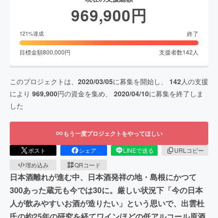
969,900
円
終了
121
%達成
目標金額
800,000
円
支援者数
142
人
このプロジェクトは、
2020/03/05
に募集を開始し、
142
人の支援
により
969,900
円の資金を集め、
2020/04/10
に募集を終了しま
した
もう一度プロジェクトをやってほしい
ポスト
シェア
LINEで送る
URLコピー
埋め込み
QRコード
日本酒離れが進む中、日本酒発祥の地・島根にかつて
300あった蔵元も今では30に。厳しい状況下「今の日本
人が飲みやすいお酒が造りたい」という思いで、出雲杜
氏の約25年の研究を経てワインほどの低アルコール原酒