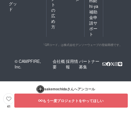
mac
グッ
ト
hi-ya
ド
の
補助
広
金申
め
請サ
方
ポー
ト
「QRコード」は株式会社デンソーウェーブの登録商標です。
© CAMPFIRE,
会社概
採用情
パートナー
Inc.
要
報
募集
sakemochida
さんへアンコール
もう一度プロジェクトをやってほしい
41