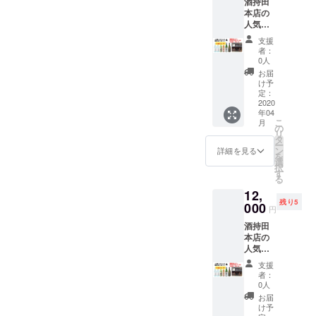
酒持田
10:00か
＞ ・
前を掲
大吟
本店の
ら、140
「うさ
載 ・お
醸 原
人気ベ
年余り
ぎ雲」
礼の
酒の詳
スト４
の歴史
720ml
メッ
細 原料
支援
とうさ
ある当
２本
セージ
者：
米：山
ぎ雲２
蔵でど
（化粧
0人
田錦
本をお
のよう
箱入）
お届
（島根
届けす
にして
火入れ
け予
県産）
るほ
日本酒
定：
・ヤマ
日本酒
か、こ
2020
ができ
サン正
度：5.0
年04
ちらの
るのか
宗｜佐
精米歩
こ
月
リター
の見学
の
香錦
合：
リ
ンを選
ツアー
タ
純米吟
50％ 容
ー
択され
をいた
ン
醸
詳細を見る
量：
を
た方に
しま
選
720ml
1.8L ア
択
は、
す。先
す
火入
ルコー
る
2020年
着5組
れ ・ヤ
ル度
12,
5月
（１組4
マサン
数：18
残り5
10（日
000
名まで
正宗 日
円
度 ※お
）
を目
本酒仕
ちょこ
酒持田
14:00か
安）で
込みの
の画像
本店の
ら、140
す。 現
梅酒
はイ
人気ベ
年余り
地に
500ml
メージ
スト４
の歴史
て、全
１本
支援
です。
とうさ
ある当
30種あ
・ヤマ
者：
本リ
ぎ雲２
蔵でど
る日本
0人
サン正
ターン
本をお
のよう
酒の中
宗｜純
お届
には含
届けす
にして
からき
け予
米大吟
まれま
るほ