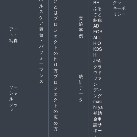
グ
クッ
RE
ル
と
キーポ
ふる
ス
は
リシー
さと
ケ
プ
実
納税
ア
ロ
施
AD
アー
舞
ジ
事
FOR
ト・
台
ェ
例
ALL
写真
・
ク
HIO
パ
ト
KOS
フ
の
HI
ォ
作
JFA
ー
り
クラ
マ
方
ウド
ン
プ
統
ファ
ス
ロ
計
ン
ソー
ジ
デ
ディ
シャ
ェ
ー
ング
ル
ク
タ
mac
グッ
ト
hi-ya
ド
の
補助
広
金申
め
請サ
方
ポー
ト