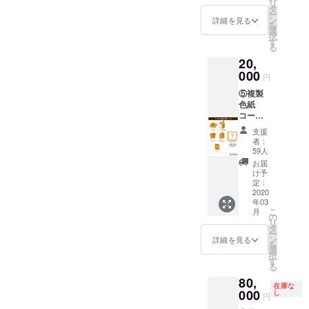
リ
書籍全3
タ
ストを
ー
巻 ・描
ン
使用し
詳細を見る
を
き下ろ
選
た特製
択
し漫画
す
のトラ
る
・ポス
ンプを
20,
トカー
ご用意
ドセッ
000
いたし
円
ト ・書
ます。
⑤複製
籍収納
色紙
BOX
コース
『おと
20,000
ぎの
支援
円
ファル
者：
（税
ス』特
59人
込・送
製トラ
お届
料込・
ンプ ・
け予
数量限
収納
定：
定無
2020
BOXへ
年03
し） ・
のサイ
こ
月
書籍全3
ン→九
の
リ
巻 ・描
目先生
タ
ー
き下ろ
にサイ
ン
詳細を見る
を
し漫画
ンをし
選
択
・ポス
たため
す
る
トカー
ていた
80,
ドセッ
だきま
在庫な
ト ・書
000
す ※
し
円
籍収納
お客様