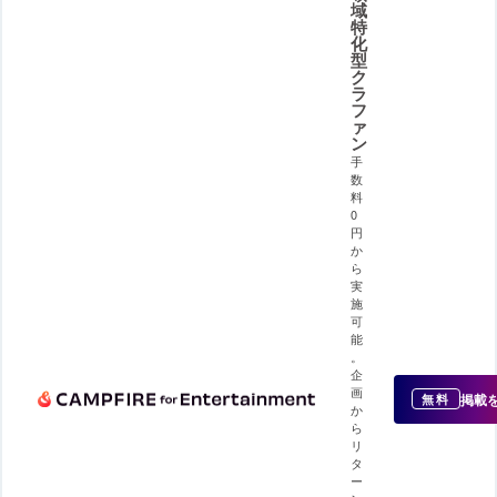
域
特
化
型
ク
ラ
フ
ァ
ン
手
数
料
0
円
か
ら
実
施
可
能
。
企
画
掲載
無料
か
ら
リ
タ
ー