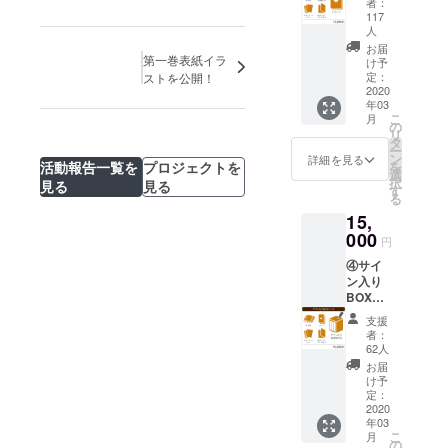
使用し
者：
（税
た3枚
117
込・送
人
セット
料込・
となり
お届
第一巻表紙イラ
数量限
け予
ます ・
定無
定：
ストを公開！
書籍収
2020
し） ・
納
年03
書籍全3
BOX→
こ
月
巻 ・描
の
九目先
リ
き下ろ
タ
生描き
ー
し漫画
ン
詳細を見る
下ろし
活動報告一覧を
プロジェクトを
を
・ポス
選
イラス
択
見る
見る
トカー
す
トによ
る
ドセッ
る特製
15,
ト ・書
収納
000
籍収納
BOXを
円
BOX ・
ご用意
④サイ
『おと
いたし
ン入り
ぎの
ます
BOX
ファル
コース
ス』特
支援
15,000
製トラ
者：
円
ンプ
62人
（税
→1,J,Q,
お届
込・送
K,JOKE
け予
料込・
定：
Rに九目
数量限
2020
先生描
年03
定無
き下ろ
こ
月
し） ・
の
しイラ