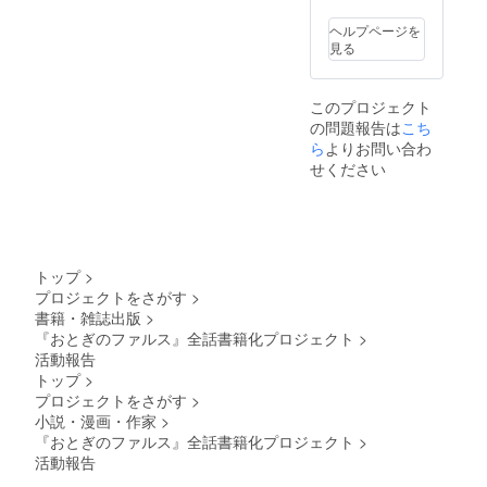
必ず
「備考
ヘルプページを
欄」へ
見る
宛名を
沿えて
ご明記
このプロジェクト
下さ
の問題報告は
こち
い。服
装や表
ら
よりお問い合わ
情のご
せください
指定も
受け付
けます
が、事
務局判
断によ
トップ
>
りご希
プロジェクトをさがす
>
望に添
書籍・雑誌出版
>
えない
場合も
『おとぎのファルス』全話書籍化プロジェクト
>
ござい
活動報告
ます。
トップ
>
こちら
プロジェクトをさがす
>
の配送
小説・漫画・作家
>
のみ6月
『おとぎのファルス』全話書籍化プロジェクト
>
以降を
予定し
活動報告
ており