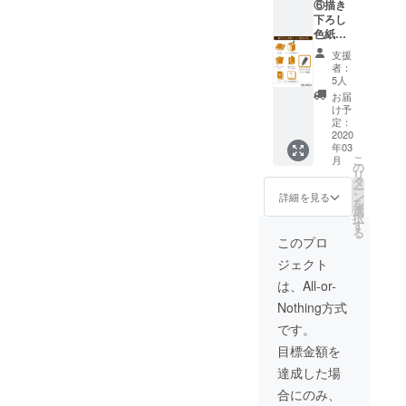
⑥描き
BOX ・
の宛名
下ろし
『おと
は入り
色紙
ぎの
ませ
コース
ファル
ん。
支援
80,000
ス』特
者：
円／限
製トラ
5人
定5名様
ンプ ・
お届
・書籍
収納
け予
全3巻
BOXへ
定：
・描き
2020
のサイ
年03
下ろし
ン ・九
こ
月
漫画 ・
目先生
の
リ
ポスト
描き下
タ
ー
カード
ろしイ
ン
詳細を見る
を
セット
ラスト
選
択
・書籍
複製色
す
る
収納
紙→デ
このプロ
BOX ・
ザイン2
ジェクト
『おと
種（ア
ぎの
メリア
は、All-or-
ファル
＆ヒズ
Nothing方式
ス』特
ベルト
製トラ
／アメ
です。
ンプ ・
リア＆
目標金額を
収納
リリー
BOXへ
＆ブル
達成した場
のサイ
スト＆
合にのみ、
ン ・九
ゼベッ