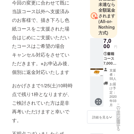
今回の変更に合わせて既に
未達なら
全額返金
当該コース以外へ支援済み
されます
のお客様で、描き下ろし色
(All-or-
Nothing
紙コースをご支援された場
方式)
合はじめにご支援いただい
7,0
00
たコースはご希望の場合
円
①書籍
キャンセル対応をさせてい
コース
ただきます。※お申込み後、
7,000
円
支援
個別に返金対応いたします
（税
者：
込・送
55人
料込・
お届
おかげさまで1/25(土)10時時
数量限
け予
定無
定：
点で残り1枠となりますが、
し） ・
2020
年03
書籍全3
ご検討されていた方は是非
こ
月
巻
の
リ
再考いただけますと幸いで
タ
ー
ン
詳細を見る
を
す。
選
択
す
る
不明点ございましたらcf-