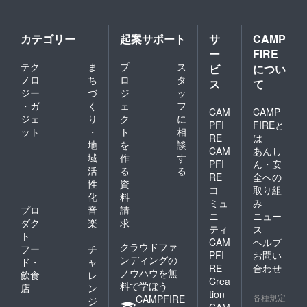
カテゴリー
起案サポート
サ
CAMP
ー
FIRE
テク
ま
プ
ス
ビ
につい
ノロ
ち
ロ
タ
ス
て
ジー
づ
ジ
ッ
・ガ
く
ェ
フ
CAM
CAMP
ジェ
り
ク
に
PFI
FIREと
ット
・
ト
相
RE
は
地
を
談
CAM
あんし
域
作
す
PFI
ん・安
活
る
る
RE
全への
性
資
コ
取り組
化
料
ミュ
み
プロ
音
請
ニ
ニュー
ダク
楽
求
ティ
ス
ト
CAM
ヘルプ
クラウドファ
フー
チ
PFI
お問い
ンディングの
ド・
ャ
RE
合わせ
ノウハウを無
飲食
レ
Crea
料で学ぼう
店
ン
tion
各種規定
CAMPFIRE
ジ