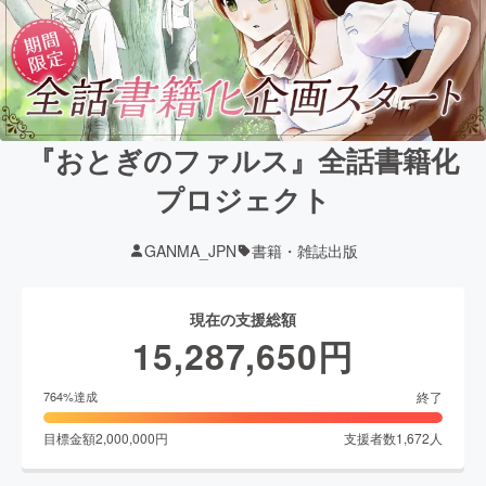
『おとぎのファルス』全話書籍化
プロジェクト
GANMA_JPN
書籍・雑誌出版
現在の支援総額
15,287,650
円
終了
764
%達成
目標金額
2,000,000
円
支援者数
1,672
人