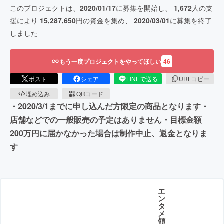
このプロジェクトは、
2020/01/17
に募集を開始し、
1,672
人の支
援により
15,287,650
円の資金を集め、
2020/03/01
に募集を終了
しました
もう一度プロジェクトをやってほしい
46
ポスト
シェア
LINEで送る
URLコピー
埋め込み
QRコード
・2020/3/1までに申し込んだ方限定の商品となります・
店舗などでの一般販売の予定はありません・目標金額
200万円に届かなかった場合は制作中止、返金となりま
す
エ
ン
タ
メ
領