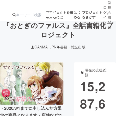
新
ロ
規
グ
会
プロジェクトを掲
はじ
プロジェクト
/
載するには
める
をさがす
イ
員
ン
登
『おとぎのファルス』全話書籍化プ
録
ロジェクト
人気のプロ
注目のリ
注目の新着プロ
募集終了が近いプ
もうすぐ公開
GANMA_JPN
書籍・雑誌出版
ジェクト
ターン
ジェクト
ロジェクト
されます
アート・写真
音楽
現在の支援総
額
15,2
テクノロジー・ガジェット
ゲーム・サ
87,6
映像・映画
書籍・雑誌
・2020/3/1までに申し込んだ方限
ビジネス・起業
チャレンジ
定の商品となります・店舗などで