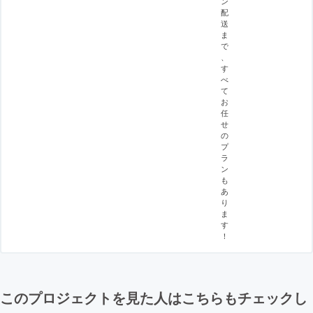
ン
配
送
ま
で
、
す
べ
て
お
任
せ
の
プ
ラ
ン
も
あ
り
ま
す
！
このプロジェクトを見た人はこちらもチェックし