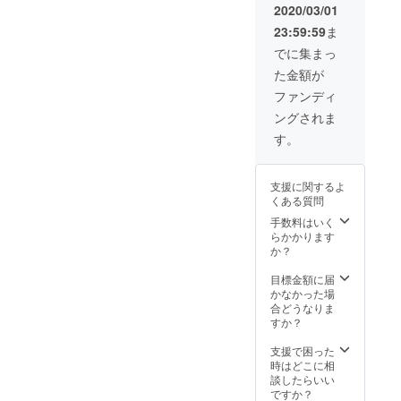
目先生
ト）か
2020/03/01
描き下
ら1つ選
23:59:59
ま
ろしイ
択して
ラスト
下さい
でに集まっ
複製色
た金額が
紙2枚
→2種類
ファンディ
ともの
ングされま
ご用意
となり
す。
ます ・
描き下
ろしサ
支援に関するよ
イン色
くある質問
紙(リク
エスト
手数料はいく
式) ※
らかかります
描き下
か？
ろしサ
イン色
目標金額に届
紙→お
かなかった場
好きな
合どうなりま
キャラ
すか？
クター
(複数名
支援で困った
可）を
時はどこに相
ご支援
談したらいい
の際に
ですか？