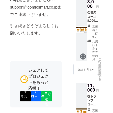
8,0
00
support@comicsmart.co.jpま
円
②書籍
でご連絡下さいませ。
コース
8,000
円
引き続きどうぞよろしくお
支援
（税
者：
願いいたします。
込・送
1,37
料込・
9人
数量限
お届
定無
け予
し） ・
定：
2020
書籍全3
年03
巻 ・描
こ
月
き下ろ
の
リ
し漫画
タ
ー
→約50
ン
シェアして
詳細を見る
を
ページ
選
択
プロジェク
を想定
す
る
してお
トをもっと
11,
ります
応援！
LIN
000
・ポス
円
ポ
シ
トカー
Eで
ス
ェ
③トラ
ドセッ
送
ンプ
ト→表
ト
ア
る
コース
紙イラ
11,000
ストを
支援
円