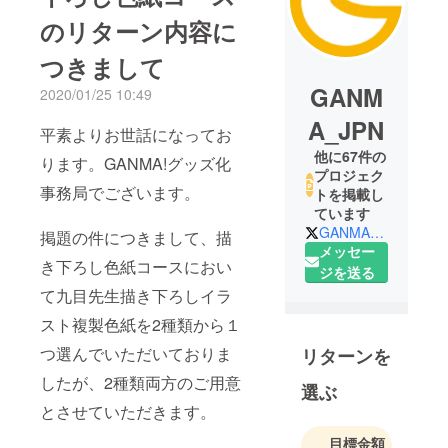
のリターン内容に
つきまして
GANM
2020/01/25 10:49
A_JPN
平素よりお世話になってお
他に67件の
ります。GANMA!グッズ化
プロジェク
事務局でございます。
トを掲載し
ています
GANMA_JPN
掲題の件につきまして、描
メッセー
き下ろし色紙コースにおい
ジを送る
て九目先生描き下ろしイラ
スト複製色紙を2種類から１
つ選んでいただいておりま
リターンを
したが、2種類両方のご用意
選ぶ
とさせていただきます。
目標金額