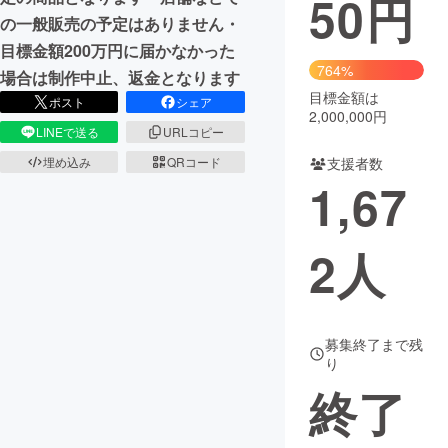
50
円
の一般販売の予定はありません・
まちづくり・地域活性化
目標金額200万円に届かなかった
764%
場合は制作中止、返金となります
目標金額は
CAMPFIRE for Social Good
CAMPFIRE Creation
ポスト
シェア
2,000,000円
CAMPFIREふるさと納税
machi-ya
コミュニティ
LINEで送る
URLコピー
支援者数
埋め込み
QRコード
1,67
2
人
募集終了まで残
り
終了