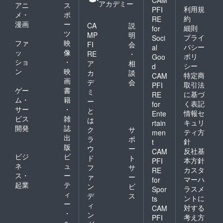
CAM
アカデミー
アニ
ス
利用規
PFI
メ・
ポ
約
RE
漫画
ー
CA
説
細則
for
ツ
MP
明
プライ
Soci
ファ
映
FI
会
バシー
al
ッ
像
RE
・
ポリ
Goo
ショ
・
ア
相
シー
d
ン
映
カ
談
特定商
CAM
画
デ
会
取引法
PFI
ゲー
書
ミ
に基づ
RE
ム・
籍
ー
く表記
for
サー
・
と
情報セ
Ente
ビス
雑
は
キュリ
rtain
開発
誌
ク
サ
ティ方
men
出
ラ
ポ
針
t
版
ウ
ー
反社基
CAM
ビジ
ビ
ド
ト
本方針
PFI
ネ
ュ
フ
サ
カスタ
RE
ス・
ー
ァ
ー
マーハ
for
起業
テ
ン
ビ
ラスメ
Spor
ィ
デ
ス
ントに
ts
ー
ィ
対する
CAM
・
ン
考え方
PFI
ヘ