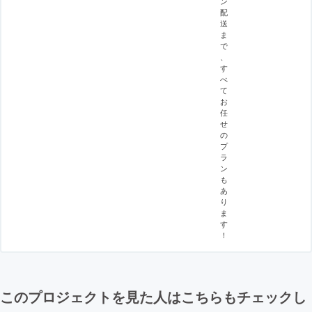
ン
配
送
ま
で
、
す
べ
て
お
任
せ
の
プ
ラ
ン
も
あ
り
ま
す
！
このプロジェクトを見た人はこちらもチェックし