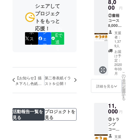
8,0
シェアして
00
円
プロジェク
②書籍
トをもっと
コース
8,000
応援！
LIN
円
ポ
シ
支援
Eで
（税
者：
ス
ェ
込・送
送
1,37
ト
ア
料込・
9人
る
数量限
お届
定無
け予
し） ・
定：
2020
書籍全3
年03
巻 ・描
こ
月
き下ろ
の
【お知らせ】描
第二巻表紙イラ
リ
し漫画
タ
ー
き下ろし色紙
ストを公開！
→約50
ン
詳細を見る
を
コースのリター
ページ
選
択
ン内容につきま
を想定
す
る
して
してお
11,
ります
000
・ポス
活動報告一覧を
プロジェクトを
円
トカー
見る
見る
③トラ
ドセッ
ンプ
ト→表
コース
紙イラ
11,000
ストを
支援
円