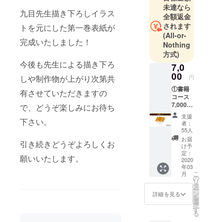
未達なら
九目先生描き下ろしイラス
全額返金
されます
トを元にした第一巻表紙が
(All-or-
完成いたしました！
Nothing
方式)
今後も先生による描き下ろ
7,0
00
しや制作物が上がり次第共
円
①書籍
有させていただきますの
コース
7,000
で、どうぞ楽しみにお待ち
円
支援
下さい。
（税
者：
込・送
55人
料込・
お届
引き続きどうぞよろしくお
数量限
け予
定無
定：
願いいたします。
し） ・
2020
年03
書籍全3
こ
月
巻
の
リ
タ
ー
ン
詳細を見る
を
選
択
す
る