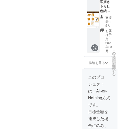
⑥描き
BOX ・
の宛名
下ろし
『おと
は入り
色紙
ぎの
ませ
コース
ファル
ん。
支援
80,000
ス』特
者：
円／限
製トラ
5人
定5名様
ンプ ・
お届
・書籍
収納
け予
全3巻
BOXへ
定：
・描き
2020
のサイ
年03
下ろし
ン ・九
こ
月
漫画 ・
目先生
の
リ
ポスト
描き下
タ
ー
カード
ろしイ
ン
詳細を見る
を
セット
ラスト
選
択
・書籍
複製色
す
る
収納
紙→デ
このプロ
BOX ・
ザイン2
ジェクト
『おと
種（ア
ぎの
メリア
は、All-or-
ファル
＆ヒズ
Nothing方式
ス』特
ベルト
製トラ
／アメ
です。
ンプ ・
リア＆
目標金額を
収納
リリー
BOXへ
＆ブル
達成した場
のサイ
スト＆
合にのみ、
ン ・九
ゼベッ