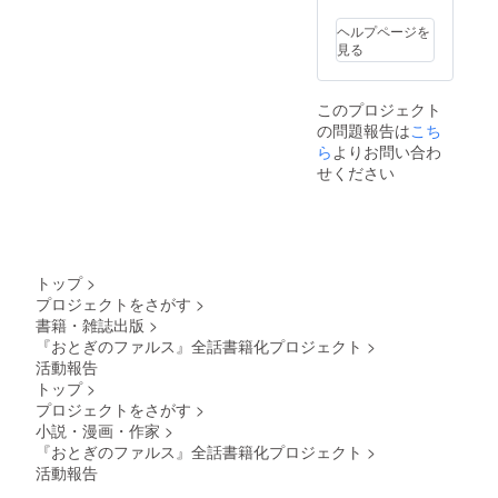
必ず
「備考
ヘルプページを
欄」へ
見る
宛名を
沿えて
ご明記
このプロジェクト
下さ
の問題報告は
こち
い。服
装や表
ら
よりお問い合わ
情のご
せください
指定も
受け付
けます
が、事
務局判
断によ
トップ
>
りご希
プロジェクトをさがす
>
望に添
書籍・雑誌出版
>
えない
場合も
『おとぎのファルス』全話書籍化プロジェクト
>
ござい
活動報告
ます。
トップ
>
こちら
プロジェクトをさがす
>
の配送
小説・漫画・作家
>
のみ6月
『おとぎのファルス』全話書籍化プロジェクト
>
以降を
予定し
活動報告
ており