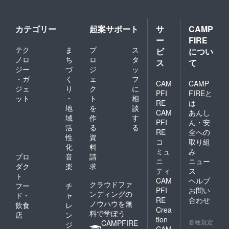
カテゴリー
起案サポート
サ
CAMP
ー
FIRE
テク
ま
プ
ス
ビ
につい
ノロ
ち
ロ
タ
ス
て
ジー
づ
ジ
ッ
・ガ
く
ェ
フ
CAM
CAMP
ジェ
り
ク
に
PFI
FIREと
ット
・
ト
相
RE
は
地
を
談
CAM
あんし
域
作
す
PFI
ん・安
活
る
る
RE
全への
性
資
コ
取り組
化
料
ミュ
み
プロ
音
請
ニ
ニュー
ダク
楽
求
ティ
ス
ト
CAM
ヘルプ
クラウドファ
フー
チ
PFI
お問い
ンディングの
ド・
ャ
RE
合わせ
ノウハウを無
飲食
レ
Crea
料で学ぼう
店
ン
tion
各種規定
CAMPFIRE
ジ