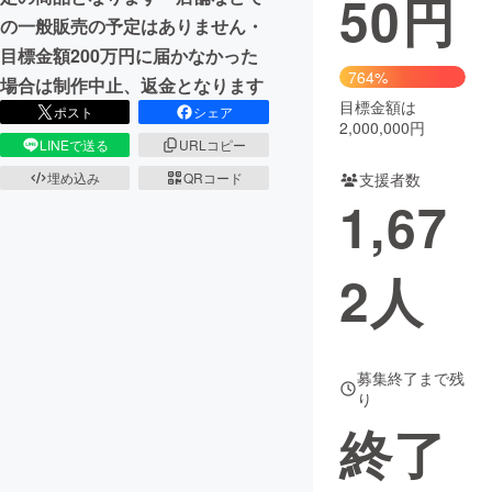
50
円
の一般販売の予定はありません・
まちづくり・地域活性化
目標金額200万円に届かなかった
764%
場合は制作中止、返金となります
目標金額は
CAMPFIRE for Social Good
CAMPFIRE Creation
ポスト
シェア
2,000,000円
CAMPFIREふるさと納税
machi-ya
コミュニティ
LINEで送る
URLコピー
支援者数
埋め込み
QRコード
1,67
2
人
募集終了まで残
り
終了