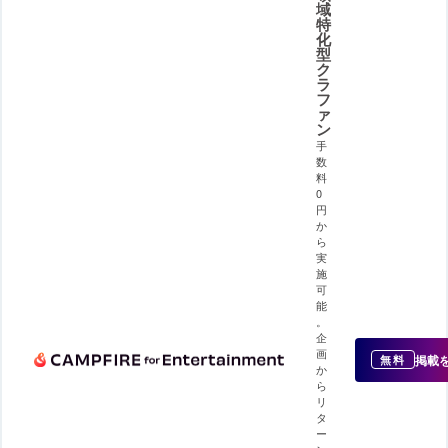
域
特
化
型
ク
ラ
フ
ァ
ン
手
数
料
0
円
か
ら
実
施
可
能
。
企
画
掲載
無料
か
ら
リ
タ
ー