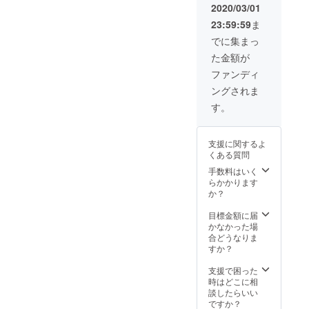
目先生
ト）か
2020/03/01
描き下
ら1つ選
23:59:59
ま
ろしイ
択して
ラスト
下さい
でに集まっ
複製色
た金額が
紙2枚
→2種類
ファンディ
ともの
ングされま
ご用意
となり
す。
ます ・
描き下
ろしサ
支援に関するよ
イン色
くある質問
紙(リク
エスト
手数料はいく
式) ※
らかかります
描き下
か？
ろしサ
イン色
目標金額に届
紙→お
かなかった場
好きな
合どうなりま
キャラ
すか？
クター
(複数名
支援で困った
可）を
時はどこに相
ご支援
談したらいい
の際に
ですか？