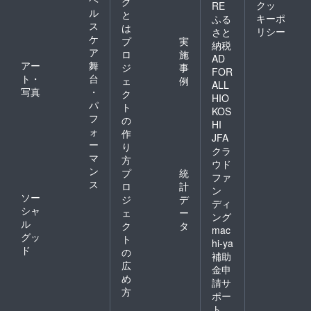
グ
クッ
RE
ル
と
キーポ
ふる
ス
は
リシー
さと
ケ
プ
実
納税
ア
ロ
施
AD
アー
舞
ジ
事
FOR
ト・
台
ェ
例
ALL
写真
・
ク
HIO
パ
ト
KOS
フ
の
HI
ォ
作
JFA
ー
り
クラ
マ
方
ウド
ン
プ
統
ファ
ス
ロ
計
ン
ソー
ジ
デ
ディ
シャ
ェ
ー
ング
ル
ク
タ
mac
グッ
ト
hi-ya
ド
の
補助
広
金申
め
請サ
方
ポー
ト