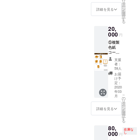
リ
書籍全3
タ
ストを
ー
巻 ・描
ン
使用し
詳細を見る
を
き下ろ
選
た特製
択
し漫画
す
のトラ
る
・ポス
ンプを
20,
トカー
ご用意
ドセッ
000
いたし
円
ト ・書
ます。
⑤複製
籍収納
色紙
BOX
コース
『おと
20,000
ぎの
支援
円
ファル
者：
（税
ス』特
59人
込・送
製トラ
お届
料込・
ンプ ・
け予
数量限
収納
定：
定無
2020
BOXへ
年03
し） ・
のサイ
こ
月
書籍全3
ン→九
の
リ
巻 ・描
目先生
タ
ー
き下ろ
にサイ
ン
詳細を見る
を
し漫画
ンをし
選
択
・ポス
たため
す
る
トカー
ていた
80,
ドセッ
だきま
在庫な
ト ・書
000
す ※
し
円
籍収納
お客様