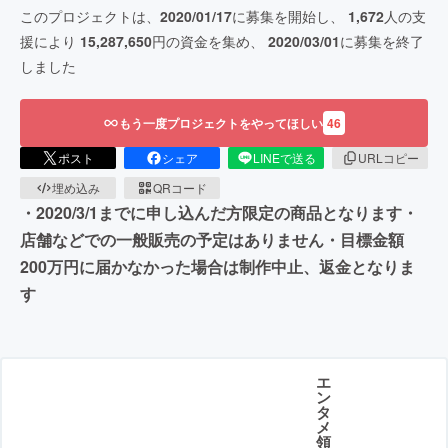
このプロジェクトは、
2020/01/17
に募集を開始し、
1,672
人の支
援により
15,287,650
円の資金を集め、
2020/03/01
に募集を終了
しました
もう一度プロジェクトをやってほしい
46
ポスト
シェア
LINEで送る
URLコピー
埋め込み
QRコード
・2020/3/1までに申し込んだ方限定の商品となります・
店舗などでの一般販売の予定はありません・目標金額
200万円に届かなかった場合は制作中止、返金となりま
す
エ
ン
タ
メ
領