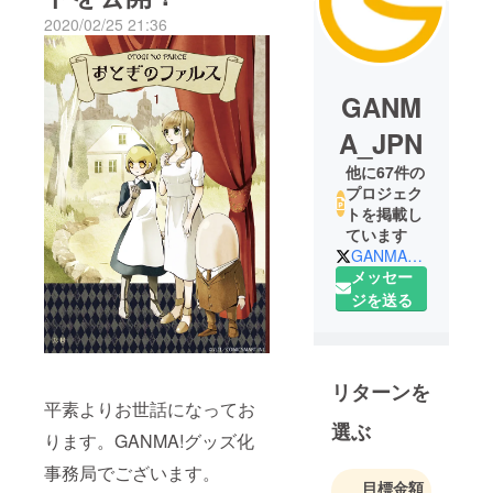
2020/02/25 21:36
GANM
A_JPN
他に67件の
プロジェク
トを掲載し
ています
GANMA_JPN
メッセー
ジを送る
リターンを
平素よりお世話になってお
選ぶ
ります。GANMA!グッズ化
事務局でございます。
目標金額