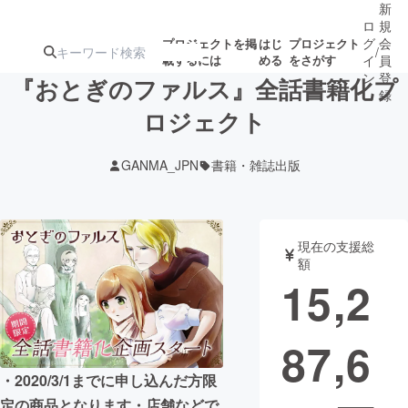
新
ロ
規
グ
会
プロジェクトを掲
はじ
プロジェクト
/
載するには
める
をさがす
イ
員
ン
登
『おとぎのファルス』全話書籍化プ
録
ロジェクト
人気のプロ
注目のリ
注目の新着プロ
募集終了が近いプ
もうすぐ公開
GANMA_JPN
書籍・雑誌出版
ジェクト
ターン
ジェクト
ロジェクト
されます
アート・写真
音楽
現在の支援総
額
15,2
テクノロジー・ガジェット
ゲーム・サ
87,6
映像・映画
書籍・雑誌
・2020/3/1までに申し込んだ方限
ビジネス・起業
チャレンジ
定の商品となります・店舗などで