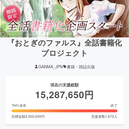
『おとぎのファルス』全話書籍化
プロジェクト
GANMA_JPN
書籍・雑誌出版
現在の支援総額
15,287,650
円
終了
764
%達成
目標金額
2,000,000
円
支援者数
1,672
人