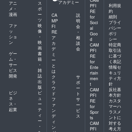
CAM
アカデミー
アニ
ス
利用規
PFI
メ・
ポ
約
RE
漫画
ー
CA
説
細則
for
ツ
MP
明
プライ
Soci
ファ
映
FI
会
バシー
al
ッ
像
RE
・
ポリ
Goo
ショ
・
ア
相
シー
d
ン
映
カ
談
特定商
CAM
画
デ
会
取引法
PFI
ゲー
書
ミ
に基づ
RE
ム・
籍
ー
く表記
for
サー
・
と
情報セ
Ente
ビス
雑
は
キュリ
rtain
開発
誌
ク
サ
ティ方
men
出
ラ
ポ
針
t
版
ウ
ー
反社基
CAM
ビジ
ビ
ド
ト
本方針
PFI
ネ
ュ
フ
サ
カスタ
RE
ス・
ー
ァ
ー
マーハ
for
起業
テ
ン
ビ
ラスメ
Spor
ィ
デ
ス
ントに
ts
ー
ィ
対する
CAM
・
ン
考え方
PFI
ヘ