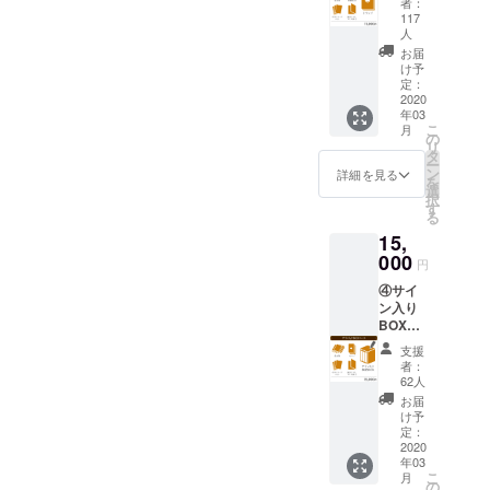
使用し
者：
（税
た3枚
117
込・送
人
セット
料込・
となり
お届
数量限
け予
ます ・
定無
定：
書籍収
2020
し） ・
納
年03
書籍全3
BOX→
こ
月
巻 ・描
の
九目先
リ
き下ろ
タ
生描き
ー
し漫画
ン
詳細を見る
下ろし
を
・ポス
選
イラス
択
トカー
す
トによ
る
ドセッ
る特製
15,
ト ・書
収納
000
籍収納
BOXを
円
BOX ・
ご用意
④サイ
『おと
いたし
ン入り
ぎの
ます
BOX
ファル
コース
ス』特
支援
15,000
製トラ
者：
円
ンプ
62人
（税
→1,J,Q,
お届
込・送
K,JOKE
け予
料込・
定：
Rに九目
数量限
2020
先生描
年03
定無
き下ろ
こ
月
し） ・
の
しイラ