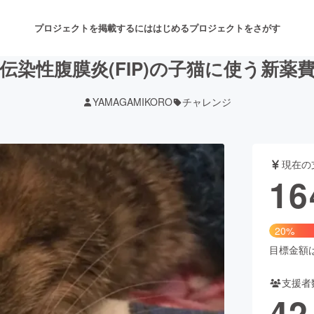
プロジェクトを掲載するには
はじめる
プロジェクトをさがす
伝染性腹膜炎(FIP)の子猫に使う新薬
YAMAGAMIKORO
チャレンジ
注目のリターン
注目の新着プロジェクト
募集終了が近いプロジェクト
も
現在の
音楽
舞台・パフォーマンス
16
ゲーム・サービス開発
フード・飲食店
20%
書籍・雑誌出版
アニメ・漫画
目標金額は8
支援者
チャレンジ
ビューティー・ヘルスケ
42