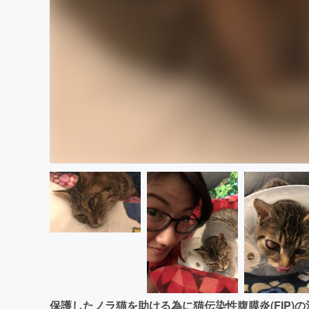
保護したノラ猫を助ける為に猫伝染性腹膜炎(FIP)