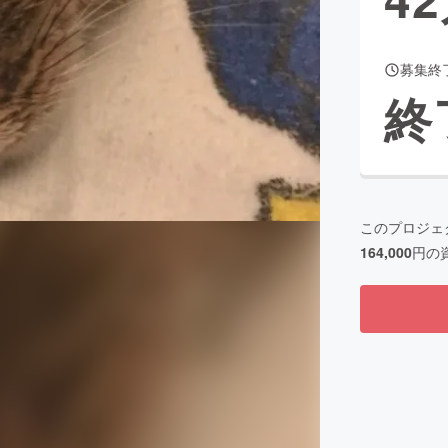
募集終
CAMPFIRE for Social Good
CAMPFIRE Creation
終
CAMPFIREふるさと納税
machi-ya
コミュニティ
このプロジェ
164,000
円の