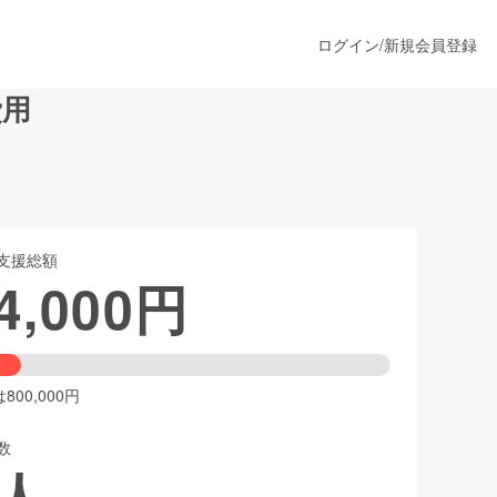
ログイン
/
新規会員登録
費用
うすぐ公開されます
支援総額
プロダクト
4,000
円
ファッション
スポーツ
00,000円
数
ア
ソーシャルグッド
人