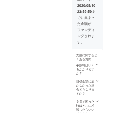
シリーズ（マリー）及び
のPetit
Qoobo
いていきます。「甘噛みハ
2020/05/10
Petit Qooboの取り扱い店舗
をお選
23:59:59
ま
ムハム」を企画したときの
びくだ
となっております。取り扱
さい。
でに集まっ
ように、多くの人に体験し
※送料・
いの無い製品がある場合も
た金額が
税込
てもらい愛されるロボット
ございますので、何卒ご了
ファンディ
になることを信じておりま
承ください。Qoobo 公式
ングされま
す！（ユカイ工学 取締役
す。
HPhttps://qoobo.info/Qoobo
CMO 冨永 翼）
Twitterhttps://twitter.com/Qoo
支援に関するよ
borobotQoobo広報担当
くある質問
「くぅ坊」のゆるっと
手数料はいく
らかかります
Twitterhttps://twitter.com/Qoo
か？
borobot_2
目標金額に届
かなかった場
合どうなりま
すか？
支援で困った
時はどこに相
談したらいい