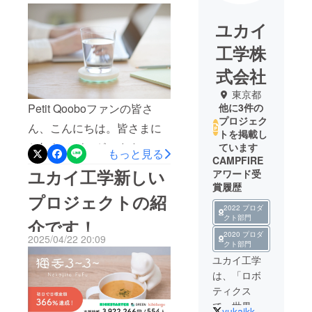
「mizlog（みずロ
ユカイ
グ）」です。
工学株
式会社
東京都
Petit Qooboファンの皆さ
他に3件の
プロジェク
ん、こんにちは。皆さまに
トを掲載し
お知らせがございます。こ
ています
もっと見る
CAMPFIRE
のたび、ユカイ工学は象印
ユカイ工学新しい
アワード受
マホービン様と一緒に、日
賞履歴
プロジェクトの紹
常を記録するコースター
2022 プロダ
クト部門
介です！
「mizlog」を共同開発しま
2020 プロダ
2025/04/22 20:09
した。 普段皆さんはお水を
クト部門
ユカイ工学
どのくらい飲んでいます
は、「ロボ
か？健康や美容のために意
ティクス
識している、という方もい
で、世界を
yukaikk