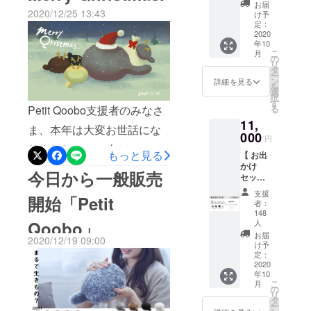
知らせがございます。この
Qoobo
ラピーロ
お届
記録できるほか、水を飲む
2020/12/25 13:43
クトをお届けできるよう
を1匹お
け予
ボット
たび、ユカイ工学から新し
送りし
定：
ほどアプリ内の植物が成長
Kibidango(きびだんご)、
「Qoobo」
2020
ます。
いロボットクッション
年10
グリ
するなど楽しく使い続けて
や「Petit
GREEN FUNDINGというプ
こ
月
（灰）
の
「fufuly」が誕生します。呼
リ
Qoobo」、
いただけます。「mizlog」
マロン
タ
ラットフォームでのクラウ
ー
キッズデザ
吸するクッション「fufuly」
（茶）
ン
詳細を見る
を
は8/6（水）23:59（日本時
ドファンディング実施して
ノワー
選
イン賞を受
択
は、抱きかかえて使うロ
ル
す
間）までクラウドファン
る
Petit Qoobo支援者のみなさ
賞した小学
おります。皆様からのプロ
（黒）
ボットクッションです。ま
11,
ブラン
生ロボコン
ディングに挑戦していま
ま、本年は大変お世話にな
ジェクトの応援を心よりお
000
（白）
るで呼吸をするように膨ら
円
公式キット
す！たくさんの応援をお待
からお
りました。2020年は、3
待ちしております。「猫舌
もっと見る
【 お出
「ユカイな
んだり縮んだりするテクノ
好きな
ちしております。■クラウド
かけ
月〜5月にかけてクラウド
ふーふー」クラウドファン
カラー
生きものロ
今日から一般販売
ロジーを活用し、JT、博報
セット
のPetit
ファンディング概要期
ボットキッ
ファンディングを行い、み
ディング概要期間：2025年
】 ・
Qoobo
支援
堂、ユカイ工学が開発、商
開始「Petit
Petit
ト」などの
をお選
間：〜2025年8月6日
者：
なさまのご支援のおかげで
4月15日（火）～5月29日
Qoobo
びくだ
148
品化を目指すプロジェクト
教育キット
× 1 ・
(水)URL：
Qoobo」
人
さい。
12月に無事にPetit Qooboが
（木）45日間プラット
シリーズ
Petit
から生まれました。多忙な
※送料・
お届
2020/12/19 09:00
https://kibidango.com/2784ht
Qoobo
誕生することができ、
け予
フォーム：Kibidango(きび
税込
「kurikit」、
現代人は日常的に心身のス
ロゴ入
定：
tps://greenfunding.jp/lab/proj
やみつき体
Qooboと私たちユカイ工学
2020
だんご) ：
りサ
トレスを抱えています。現
年10
コッ
感ロボット
ects/8908mizlog公式サイ
こ
にとって非常に大きな一年
月
https://kibidango.com/2749G
シュ ×
の
「甘噛みハ
代社会を生きる人々にもっ
リ
1
タ
ト：
となりました。たくさんの
REEN FUNDING ：
ー
ムハム」、
Petit