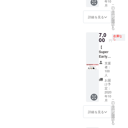
確認いただけますと幸いで
年10
色3匹）
す。 ※
こ
が可能で、使用後は外側だ
月
Petit
送料・
の
す。Petit Qooboが到着して
リ
Qoobo
税込
タ
けを水洗いすることもでき
ー
を12匹
おらず、メールも届いてい
ン
詳細を見る
を
お送り
選
ます。【デザイン】これま
択
ない場合は、大変お手数で
しま
す
る
でにない「熱いものを冷ま
す。 グ
すが
7,0
リ
在庫な
すふーふーロボット」とし
（灰）
00
し
「support@qoobo.info」ま
円
マロン
て、その見た目は特にこだ
【
（茶）
でご連絡をお願いいたしま
Super
ノワー
わったポイントです。子育
す。一般販売の売り切れの
Early
ル
Bird / 先
て中の家族にとって、まだ
（黒）
支援
場合についてありがたいこ
着100名
ブラン
者：
熱いものが食べられない子
/ ¥2,000
（白）
100
とに、予約段階から予想を
割引 】
の4色の
人
どものために熱を冷まして
・Petit
Petit
大幅に上回るご好評をいた
お届
Qoobo
Qoobo
け予
あげる行為は日常的に求め
だいており、ユカイ工学オ
× 1
定：
をそれ
2020
Petit
られます。また、小さな子
ぞれ3匹
ンラインストアでは販売開
年10
Qoobo
ずつ。
こ
月
どもだけでなく、食事の際
を1匹お
の
たくさ
始後に売り切れとなる可能
リ
送りし
タ
んの
ー
に猫舌で苦労しているとい
ます。
ン
Petit
詳細を見る
性がございます。売り切れ
を
グリ
選
Qoobo
う方は大人でも非常に多く
択
の場合は誠に恐れ入ります
（灰）
す
に囲ま
る
マロン
いらっしゃいます。数多く
れる生