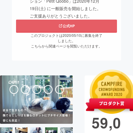
ション「Petit Qoobo」は2020年12月
19日(土) に一般販売を開始しました。
まちづくり・地域活性化
ご支援ありがとうございました。
公式HP
CAMPFIRE for Social Good
CAMPFIRE Creation
このプロジェクトは2020/05/10に募集を終了
CAMPFIREふるさと納税
machi-ya
コミュニティ
しました。
こちらから関連ページを閲覧いただけます。
現在の支援総
額
13,3
59,0