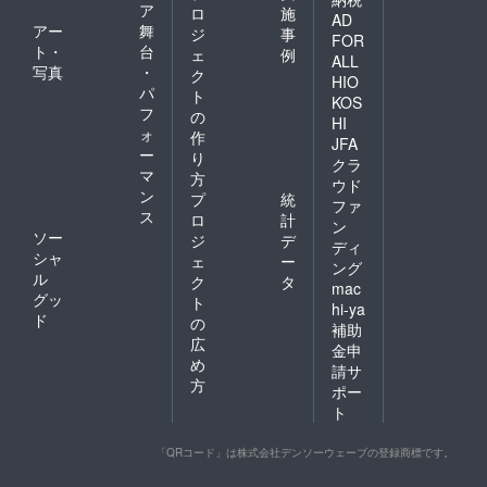
ア
ロ
施
AD
アー
舞
ジ
事
FOR
ト・
台
ェ
例
ALL
写真
・
ク
HIO
パ
ト
KOS
フ
の
HI
ォ
作
JFA
ー
り
クラ
マ
方
ウド
ン
プ
統
ファ
ス
ロ
計
ン
ソー
ジ
デ
ディ
シャ
ェ
ー
ング
ル
ク
タ
mac
グッ
ト
hi-ya
ド
の
補助
広
金申
め
請サ
方
ポー
ト
「QRコード」は株式会社デンソーウェーブの登録商標です。