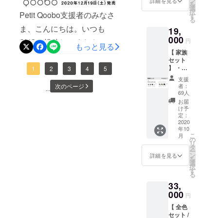
ン
詳細を見る
と休息や休憩を意識し、促
を
https://www.zojirushi.co.jp/lif
Qoobo
選
あたたかいご支援とご声援
脳波で動く
https://greenfunding.jp/lab/pr
択
Petit Qoobo支援者のみなさ
したいとの考えから、ゆっ
を1匹
す
る
「necomimi
e/mizlog/今後ともPetit
をいただき、本当にありが
ojects/8838あなたのかわり
と、
ま、こんにちは。いつも
たりとした気分に寄り添
19,
」がありま
Petit
Qooboとユカイ工学、 そし
とうございました。来年も
に、ふーふーする。「猫舌
000
Qoobo
SNSに投稿してくださって
円
い、自然と深呼吸をしたく
もっと見る
がすっ
てmizlogをよろしくお願い
どうぞPetit QooboとQoobo
ふーふー」とは？食器のフ
【 家族
ぽり入
いるPetit Qoobo到着報告
なるようなプロダクトがで
セット
いたします。Petit Qoobo開
るロゴ
をよろしくお願いします。
チにつかまって、熱い食べ
】 ・
や、一緒に生活されている
1
2
3
4
5
きないかと考えました。
入りサ
発チーム一同
Petit
よいお年をお迎えくださ
ものや飲みものを「ふー
コッ
支援
様子を拝見させていただい
「fufuly」は12/5（火）
Qoobo
シュを1
次のページ
者：
...
い。Petit Qooboが届いてい
ふー」してくれる小さなロ
× 1 ・
個お送
69人
ております。Petit Qooboを
23:59 （日本時間）までクラ
Qoobo
りしま
お届
ない支援者様発送は佐川急
ボットが「猫舌ふーふー」
× 1
す。グ
け予
可愛がってくださり本当に
ウドファンディングに挑戦
Petit
定：
リ
便にて行っておりますが、
です。【機能】市販の食器
Qoobo1
2020
ありがとうございます。つ
しています！たくさんの応
（灰）
年10
匹と
住所不明（建物名や部屋番
のフチに引っかけて電源を
マロン
こ
月
いに本日、Petit Qooboの一
援をお待ちしております。
Qoobo1
の
（茶）
リ
号の不足）や転居、長期不
入れると、小型のファンで
匹をお
タ
ノワー
般販売をスタートしまし
ー
クラウドファンディング概
送りし
ン
ル
詳細を見る
在により一部配達ができて
を
風を起こし、熱いものを
ます。
選
（黒）
た！ユカイ工学オンライン
要期間：〜2023年12月5日
択
Petit
す
ブラン
いないと連絡を受けており
「ふーふー」と冷ましま
る
Qoobo
ストアでは11時から受付を
(火)URL：
（白）
33,
はグリ
ます。該当の支援者様へは
す。マグカップ、スープ
からお
開始します。その他の取り
https://www.kickstarter.com/p
（灰）
000
好きな
円
ご登録いただいたメールア
カップや深めのお皿、お椀
マロン
カラー
扱い店舗についてはQoobo
rojects/yukaienginnering/fufu
【 全色
（茶）
のPetit
ドレス宛にご連絡しており
など、さまざまな食器に合
セット /
ノワー
Qoobo