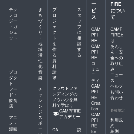
ー
FIRE
テク
ま
プ
ス
ビ
につい
ノロ
ち
ロ
タ
ス
て
ジー
づ
ジ
ッ
・ガ
く
ェ
フ
CAM
CAMP
ジェ
り
ク
に
PFI
FIREと
ット
・
ト
相
RE
は
地
を
談
CAM
あんし
域
作
す
PFI
ん・安
活
る
る
RE
全への
性
資
コ
取り組
化
料
ミュ
み
プロ
音
請
ニ
ニュー
ダク
楽
求
ティ
ス
ト
CAM
ヘルプ
クラウドファ
フー
チ
PFI
お問い
ンディングの
ド・
ャ
RE
合わせ
ノウハウを無
飲食
レ
Crea
料で学ぼう
店
ン
tion
各種規定
CAMPFIRE
ジ
CAM
アカデミー
アニ
ス
利用規
PFI
メ・
ポ
約
RE
漫画
ー
CA
説
細則
for