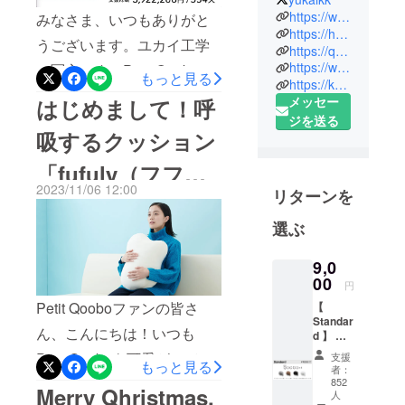
ユカイ
らっしゃるかもしれません
https://www.ux-xu.com/
みなさま、いつもありがと
に。」を掲
https://hamham.ux-xu.com/jp
が、実は約3人に1人が水分
うございます。ユカイ工学
https://qoobo.info/
げ、様々な
補給を忘れがちということ
https://www.bocco.me/
の冨永です。Petit Qooboを
製品を開
もっと見る
https://kurikit.ux-xu.com/
がわかりました。（象印様
発・販売す
可愛がっていただき本当に
メッセー
はじめまして！呼
るロボティ
調べ）「mizlog」では、現
ありがとうございます！さ
ジを送る
クスベン
吸するクッション
代人の生活において不足し
て、今回は、新しいプロ
チャーで
がちな「水分」と「休憩」
「fufuly（フフ
ジェクトを企画いたしまし
す。主な製
2023/11/06 12:00
に着目し、「カラダに、水
品に、家族
リターンを
たので、そのご紹介です。
リー）」です。
をつなぐコ
休憩を。」をコンセプトに
その名も「猫舌ふーふー」
選ぶ
ミュニケー
開発しました。水分補給を
です。お子様のために熱い
ションロ
9,0
忘れた場合にコースターが
ボット
食べものを冷ましてあげた
00
円
「BOCCO
光ってやさしくお知らせす
いご家族、また世界中の“猫
Petit Qooboファンの皆さ
【
emo」や
ることで、日々の水分摂取
舌”の皆様の食卓で、「猫舌
Standar
「BOCCO」
ん、こんにちは！いつも
d 】 ・
を自然にサポートします。
ふーふー」がほんの少しの
、しっぽの
Petit
Petit Qooboを可愛がってく
支援
もっと見る
Qoobo
専用アプリとの連動により
ついたクッ
者：
余裕をもたらします。この
× 1
ださっている皆さまに、お
852
ション型セ
Merry Qhristmas.
毎日の水分補給量を自動で
Petit
人
度はより多くの方にプロダ