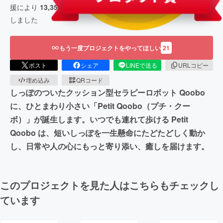
援により
13,359,080
円の資金を集め、
2020/05/10
に募集を終了
しました
もう一度プロジェクトをやってほしい
21
ポスト
シェア
LINEで送る
URLコピー
埋め込み
QRコード
しっぽのついたクッション型セラピーロボット Qoobo
に、ひとまわり小さい「Petit Qoobo（プチ・クー
ボ）」が誕生します。いつでも連れて歩ける Petit
Qoobo は、短いしっぽを一生懸命にたどたどしく動か
し、日常や人の心にもっと寄り添い、癒しを届けます。
このプロジェクトを見た人はこちらもチェックし
ています