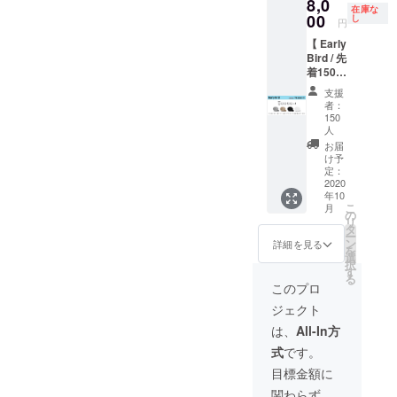
が、その他のPetit Qoobo取
8,0
（茶）
活がは
在庫な
の人が、熱いご飯を食べる
00
ノワー
し
じまり
円
り扱い店舗をご利用いただ
ル
ます。
ときに「ふーふー」するあ
【 Early
（黒）
ご家族
くか、次回入荷をお待ちく
Bird / 先
ブラン
やご友
の行為を、世の中からなく
着150名
ださい。その他の取り扱い
（白）
人への
/ ¥1,000
からお
すことはできないか？ そ
贈りも
支援
店舗はQoobo公式HPの
割引 】
好きな
のに
者：
・Petit
んな願いから「猫舌ふー
カラー
150
も。
「PURCHASE」
Qoobo
人
のPetit
Standar
ふー」の企画はスタートし
× 1
Qoobo
お届
dより
（STORES）に一覧がござ
Petit
け予
をお選
も、
ました。〈発案者コメン
Qoobo
定：
います。取り扱い製品や在
びくだ
¥24,000
2020
を1匹お
さい。
ト〉「猫舌ふーふー」は自
お得で
年10
庫状況については、大変お
送りし
※送料・
す。 ※
こ
月
ます。
の
分自身の子育て中に、早
税込
送料・
リ
手数ですが各店舗に直接ご
グリ
タ
税込
ー
く、楽しく、かつ可愛く、
（灰）
ン
詳細を見る
確認ください。次回入荷に
を
マロン
選
択
食べ頃や飲み頃が提供でき
（茶）
す
つきましては、ユカイ工学
る
ノワー
このプロ
たらいいなという想いから
オンラインストアでは2021
ル
ジェクト
（黒）
生まれました。あの「ふー
年1月下旬を予定しておりま
ブラン
は、
All-In方
ふー」という行為を、人間
（白）
す。※取り扱い店舗一覧は、
式
です。
からお
の代わりにロボットが担う
好きな
Qoobo、Qooboディズニー
目標金額に
カラー
時代へと猫舌ふーふーが導
関わらず、