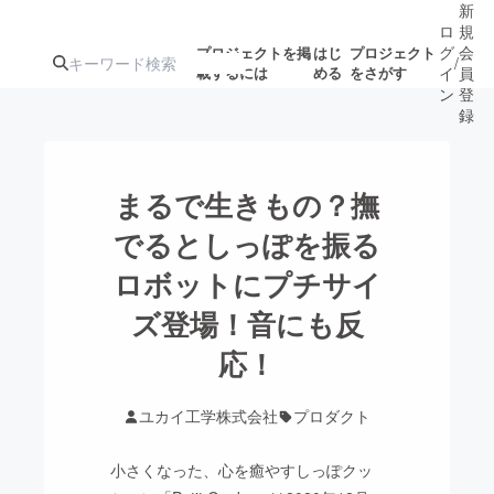
新
ロ
規
グ
会
プロジェクトを掲
はじ
プロジェクト
/
載するには
める
をさがす
イ
員
ン
登
録
人気のプロ
注目のリ
注目の新着プロ
募集終了が近いプ
もうすぐ公開
まるで生きもの？撫
ジェクト
ターン
ジェクト
ロジェクト
されます
でるとしっぽを振る
ロボットにプチサイ
アート・写真
音楽
ズ登場！音にも反
テクノロジー・ガジェット
応！
ゲーム・サ
映像・映画
書籍・雑誌
ユカイ工学株式会社
プロダクト
小さくなった、心を癒やすしっぽクッ
ビジネス・起業
チャレンジ