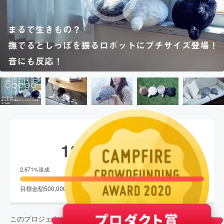
現在の支援総額
13,359,080
円
終了
2,671
%達成
目標金額
500,000
円
支援者数
1,330
人
このプロジェクトは、
2020/03/27
に募集を開始し、
1,330
人の支