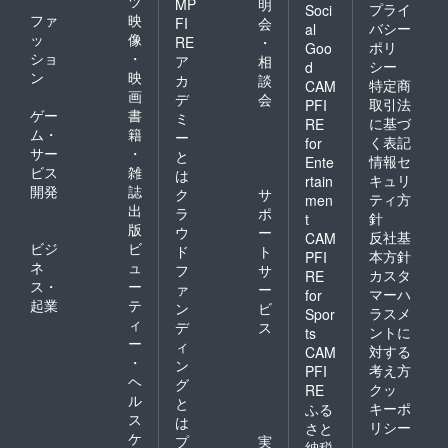
ツ
MP
明
プライ
Soci
ファ
映
FI
会
バシー
al
ッ
像
RE
・
ポリ
Goo
ショ
・
ア
相
シー
d
ン
映
カ
談
特定商
CAM
画
デ
会
取引法
PFI
ゲー
書
ミ
に基づ
RE
ム・
籍
ー
く表記
for
サー
・
と
情報セ
Ente
ビス
雑
は
キュリ
rtain
開発
誌
ク
サ
ティ方
men
出
ラ
ポ
針
t
版
ウ
ー
反社基
CAM
ビジ
ビ
ド
ト
本方針
PFI
ネ
ュ
フ
サ
カスタ
RE
ス・
ー
ァ
ー
マーハ
for
起業
テ
ン
ビ
ラスメ
Spor
ィ
デ
ス
ントに
ts
ー
ィ
対する
CAM
・
ン
考え方
PFI
ヘ
グ
クッ
RE
ル
と
キーポ
ふる
ス
は
リシー
さと
ケ
プ
実
納税