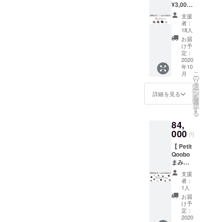
公式HPをご確認ください。
ly-robotic-cushion-with-a-
¥3,000
ル
をお選
ますので、ご確認いただけ
わせて使うことができ、3分
割引 】
（黒）
※販売開始日及び時間は店舗
deep-breathing-
びくだ
支援
・Petit
ブラン
ますと幸いです。Petit
の使用で約-15℃の冷却効果
さい。
者：
により異なる場合がござい
Qoobo
technologyfufuly公式サイ
（白）
18人
※送料・
Qooboが到着しておらず、
× 4 （各
があります。吹きかける風
の4色か
税込
お届
ます。販売開始や在庫状況
ト：https://fufuly.jp/ 今後とも
色1匹）
ら、
け予
メールも届いていない場合
の種類は、常に定量の風で
グリ
Qoobo
定：
に関しましては各店舗へお
Petit Qooboとユカイ工学、
（灰）
2020
はハス
は、大変お手数ですが
冷ますほかに、ランダムな
年10
マロン
キーグ
問い合せください。Petit
そしてfufulyをよろしくお願
こ
月
（茶）
レー、
の
「support@qoobo.info」ま
風を送る「ふーリズム」に
リ
Qooboが届いていない支援
ノワー
いいたします。Petit Qoobo
フレン
タ
ー
でご連絡をお願いいたしま
ル
も切り替えが可能。「猫舌
チブラ
ン
詳細を見る
者様発送は佐川急便にて
を
チーム一同
（黒）
ウン、
選
択
す。Qoobo 公式
ふーふー」ならではの、愛
ブラン
シル
す
行っておりますが、住所不
る
（白）
キーブ
HPhttps://qoobo.info/Qoobo
着のわくような可愛いらし
84,
の4色の
ラック
明（建物名や部屋番号の不
Petit
000
の3色か
Twitterhttps://twitter.com/Qoo
い「ふーふー」をお楽しみ
円
足）や転居により一部配達
Qoobo
らお好
【 Petit
borobotQoobo広報担当
をそれ
いただけます。本体の電源
きなカ
ができていないと連絡を受
Qoobo
ぞれ1匹
ラーを
「くぅ坊」のゆるっと
供給はUSB Type-Cによる充
まみれ
ずつお
お選び
けております。該当の支援
セット /
送りし
くださ
支援
Twitterhttps://twitter.com/Qoo
電式となっており、電池交
¥24,000
ます。
い。 ※
者様へは順次ご登録いただ
者：
割引 】
Standar
送料・
1人
borobot_2
換は不要です。また、内部
・Petit
いたメールアドレス宛にご
dより
税込
お届
Qoobo
も、
モジュールである「ふーイ
け予
連絡しておりますので、ご
×
¥3,000
定：
ングシステム」は取り外し
12（各
2020
お得で