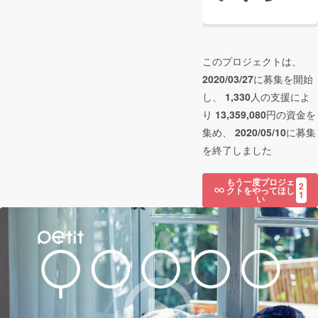
このプロジェクトは、
2020/03/27
に募集を開始
し、
1,330
人の支援によ
り
13,359,080
円の資金を
集め、
2020/05/10
に募集
を終了しました
もう一度プロジェ
2
クトをやってほし
1
い