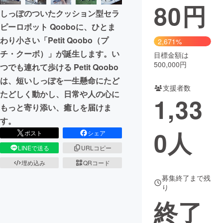
80
円
しっぽのついたクッション型セラ
ピーロボット Qooboに、ひとま
わり小さい「Petit Qoobo（プ
2,671%
チ・クーボ）」が誕生します。い
目標金額は
500,000円
つでも連れて歩ける Petit Qoobo
は、短いしっぽを一生懸命にたど
支援者数
たどしく動かし、日常や人の心に
1,33
もっと寄り添い、癒しを届けま
す。
0
人
ポスト
シェア
LINEで送る
URLコピー
埋め込み
QRコード
募集終了まで残
り
終了