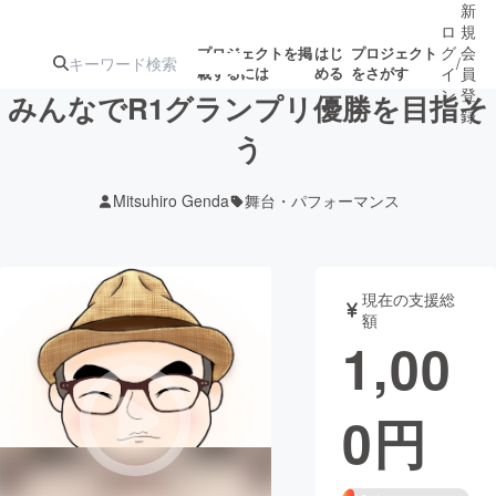
新
ロ
規
グ
会
プロジェクトを掲
はじ
プロジェクト
/
載するには
める
をさがす
イ
員
ン
登
みんなでR1グランプリ優勝を目指そ
録
う
人気のプロ
注目のリ
注目の新着プロ
募集終了が近いプ
もうすぐ公開
Mitsuhiro Genda
舞台・パフォーマンス
ジェクト
ターン
ジェクト
ロジェクト
されます
アート・写真
音楽
現在の支援総
額
1,00
テクノロジー・ガジェット
ゲーム・サ
0
円
映像・映画
書籍・雑誌
ビジネス・起業
チャレンジ