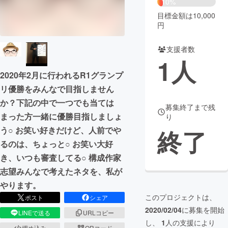
10%
目標金額は10,000
まちづくり・地域活性化
円
支援者数
CAMPFIRE for Social Good
CAMPFIRE Creation
1
人
CAMPFIREふるさと納税
machi-ya
コミュニティ
2020年2月に行われるR1グランプ
リ優勝をみんなで目指しません
か？下記の中で一つでも当ては
募集終了まで残
まった方一緒に優勝目指しましょ
り
終了
う○ お笑い好きだけど、人前でや
るのは、ちょっと○ お笑い大好
き、いつも審査してる○ 構成作家
志望みんなで考えたネタを、私が
やります。
このプロジェクトは、
ポスト
シェア
2020/02/04
に募集を開始
LINEで送る
URLコピー
し、
1
人の支援により
埋め込み
QRコード