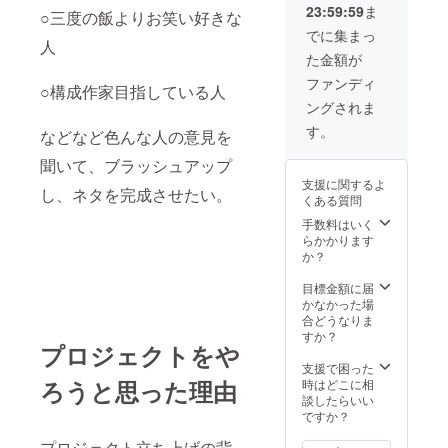
23:59:59
ま
デメ
○三度の飯よりお笑い好きな
リッ
でに集まっ
人
ト：ど
た金額が
こにも
所属し
ファンディ
○構成作家目指している人
ていな
ングされま
いの
で、裏
す。
などなど色んな人の意見を
事情と
かはし
聞いて、ブラッシュアップ
らな
支援に関するよ
い。。
し、ネタを完成させたい。
くある質問
。
手数料はいく
らかかります
か？
目標金額に届
かなかった場
合どうなりま
すか？
プロジェクトをや
支援で困った
ろうと思った理由
時はどこに相
談したらいい
ですか？
プロジェクト立ち上げの背