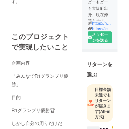
す。
どーもどー
も大阪府出
身、現在沖
縄在住で
https://note.com/tyutyui78/
す。
https://letterpot.otogimachi.jp/users/10978
メッセー
このプロジェクト
まだ経験し
ジを送る
で実現したいこと
た事ない事
をアグレッ
シブに行動
企画内容
リターンを
することを
心がけてい
選ぶ
「みんなでR1グランプリ優
ます。
勝」
「まずやっ
目標金額
てみる」
未達でも
目的
「ほないこ
リターン
か」を合言
が届きま
葉に、３０
R1グランプリ優勝🏆
す
(All-in
代半ばを爆
方式)
進中
しかし自分の周りだけだ