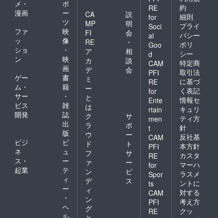
メ・
ポ
約
RE
漫画
ー
CA
説
細則
for
ツ
MP
明
プライ
Soci
ファ
映
FI
会
バシー
al
ッ
像
RE
・
ポリ
Goo
ショ
・
ア
相
シー
d
ン
映
カ
談
特定商
CAM
画
デ
会
取引法
PFI
ゲー
書
ミ
に基づ
RE
ム・
籍
ー
く表記
for
サー
・
と
情報セ
Ente
ビス
雑
は
キュリ
rtain
開発
誌
ク
サ
ティ方
men
出
ラ
ポ
針
t
版
ウ
ー
反社基
CAM
ビジ
ビ
ド
ト
本方針
PFI
ネ
ュ
フ
サ
カスタ
RE
ス・
ー
ァ
ー
マーハ
for
起業
テ
ン
ビ
ラスメ
Spor
ィ
デ
ス
ントに
ts
ー
ィ
対する
CAM
・
ン
考え方
PFI
ヘ
グ
クッ
RE
ル
と