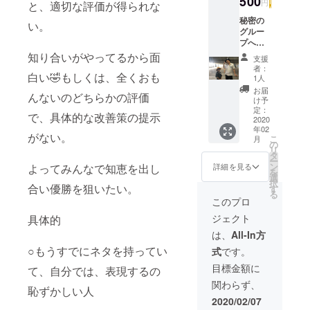
500
円
と、適切な評価が得られな
秘密の
い。
グルー
プへの
招待
知り合いがやってるから面
支援
（LINE
者：
のオー
白い🤣もしくは、全くおも
1人
プン
お届
んないのどちらかの評価
チャッ
け予
トにて
定：
で、具体的な改善策の提示
グルー
2020
年02
プ作
がない。
こ
月
成） 面
の
リ
白いこ
タ
ー
と一緒
ン
詳細を見る
よってみんなで知恵を出し
を
に作り
選
択
ましょ
合い優勝を狙いたい。
す
る
う！ メ
このプロ
リッ
ジェクト
具体的
ト ：
ネタを
は、
All-In方
早く見
○もうすでにネタを持ってい
式
です。
れる、
漫才を
目標金額に
て、自分では、表現するの
作るま
関わらず、
での過
恥ずかしい人
程が見
2020/02/07
れる。