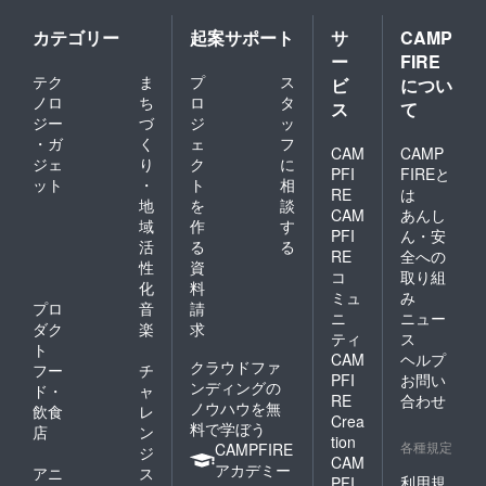
カテゴリー
起案サポート
サ
CAMP
ー
FIRE
テク
ま
プ
ス
ビ
につい
ノロ
ち
ロ
タ
ス
て
ジー
づ
ジ
ッ
・ガ
く
ェ
フ
CAM
CAMP
ジェ
り
ク
に
PFI
FIREと
ット
・
ト
相
RE
は
地
を
談
CAM
あんし
域
作
す
PFI
ん・安
活
る
る
RE
全への
性
資
コ
取り組
化
料
ミュ
み
プロ
音
請
ニ
ニュー
ダク
楽
求
ティ
ス
ト
CAM
ヘルプ
クラウドファ
フー
チ
PFI
お問い
ンディングの
ド・
ャ
RE
合わせ
ノウハウを無
飲食
レ
Crea
料で学ぼう
店
ン
tion
各種規定
CAMPFIRE
ジ
CAM
アカデミー
アニ
ス
利用規
PFI