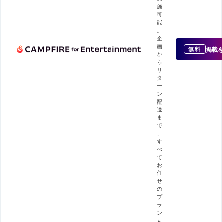
施
可
能
。
企
画
掲載
無料
か
ら
リ
タ
ー
ン
配
送
ま
で
、
す
べ
て
お
任
せ
の
プ
ラ
ン
も