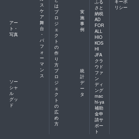
キーポ
ふる
ス
は
リシー
さと
ケ
プ
実
納税
ア
ロ
施
AD
アー
舞
ジ
事
FOR
ト・
台
ェ
例
ALL
写真
・
ク
HIO
パ
ト
KOS
フ
の
HI
ォ
作
JFA
ー
り
クラ
マ
方
ウド
ン
プ
統
ファ
ス
ロ
計
ン
ソー
ジ
デ
ディ
シャ
ェ
ー
ング
ル
ク
タ
mac
グッ
ト
hi-ya
ド
の
補助
広
金申
め
請サ
方
ポー
ト