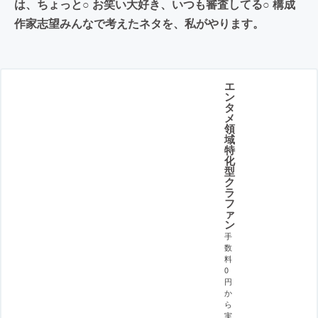
は、ちょっと○ お笑い大好き、いつも審査してる○ 構成
作家志望みんなで考えたネタを、私がやります。
エ
ン
タ
メ
領
域
特
化
型
ク
ラ
フ
ァ
ン
手
数
料
0
円
か
ら
実