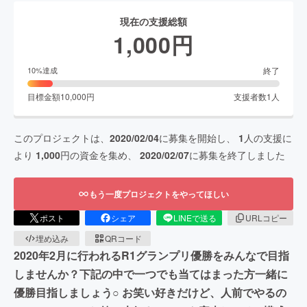
現在の支援総額
1,000
円
終了
10
%達成
目標金額
10,000
円
支援者数
1
人
このプロジェクトは、
2020/02/04
に募集を開始し、
1
人の支援に
より
1,000
円の資金を集め、
2020/02/07
に募集を終了しました
もう一度プロジェクトをやってほしい
ポスト
シェア
LINEで送る
URLコピー
埋め込み
QRコード
2020年2月に行われるR1グランプリ優勝をみんなで目指
しませんか？下記の中で一つでも当てはまった方一緒に
優勝目指しましょう○ お笑い好きだけど、人前でやるの