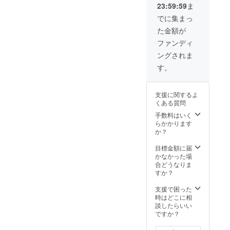
23:59:59
ま
デメ
リッ
でに集まっ
ト：ど
た金額が
こにも
所属し
ファンディ
ていな
ングされま
いの
で、裏
す。
事情と
かはし
らな
支援に関するよ
い。。
くある質問
。
手数料はいく
らかかります
か？
目標金額に届
かなかった場
合どうなりま
すか？
支援で困った
時はどこに相
談したらいい
ですか？