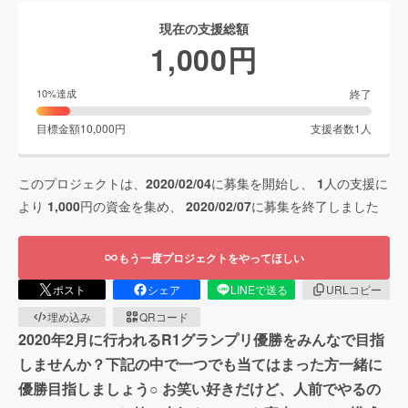
現在の支援総額
1,000
円
終了
10
%達成
目標金額
10,000
円
支援者数
1
人
このプロジェクトは、
2020/02/04
に募集を開始し、
1
人の支援に
より
1,000
円の資金を集め、
2020/02/07
に募集を終了しました
もう一度プロジェクトをやってほしい
ポスト
シェア
LINEで送る
URLコピー
埋め込み
QRコード
2020年2月に行われるR1グランプリ優勝をみんなで目指
しませんか？下記の中で一つでも当てはまった方一緒に
優勝目指しましょう○ お笑い好きだけど、人前でやるの