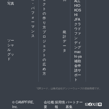
ALL
写真
・
ク
HIO
パ
ト
KOS
フ
の
HI
ォ
作
JFA
ー
り
クラ
マ
方
ウド
ン
プ
統
ファ
ス
ロ
計
ン
ソー
ジ
デ
ディ
シャ
ェ
ー
ング
ル
ク
タ
mac
グッ
ト
hi-ya
ド
の
補助
広
金申
め
請サ
方
ポー
ト
「QRコード」は株式会社デンソーウェーブの登録商標です。
© CAMPFIRE,
会社概
採用情
パートナー
Inc.
要
報
募集