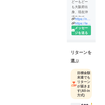
どーもどー
も大阪府出
身、現在沖
縄在住で
https://note.com/tyutyui78/
す。
https://letterpot.otogimachi.jp/users/10978
メッセー
まだ経験し
ジを送る
た事ない事
をアグレッ
シブに行動
リターンを
することを
心がけてい
選ぶ
ます。
「まずやっ
目標金額
てみる」
未達でも
「ほないこ
リターン
か」を合言
が届きま
葉に、３０
す
(All-in
代半ばを爆
方式)
進中