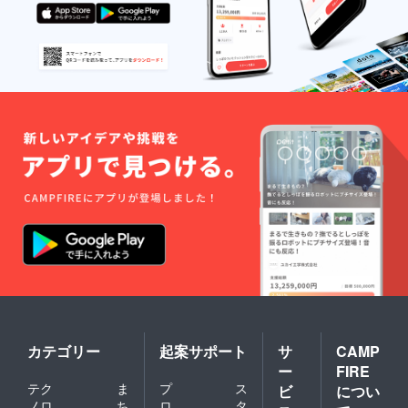
カテゴリー
起案サポート
サ
CAMP
ー
FIRE
テク
ま
プ
ス
ビ
につい
ノロ
ち
ロ
タ