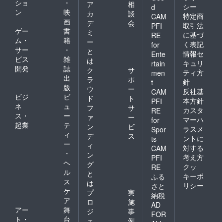
ショ
・
ア
相
シー
d
ン
映
カ
談
特定商
CAM
画
デ
会
取引法
PFI
ゲー
書
ミ
に基づ
RE
ム・
籍
ー
く表記
for
サー
・
と
情報セ
Ente
ビス
雑
は
キュリ
rtain
開発
誌
ク
サ
ティ方
men
出
ラ
ポ
針
t
版
ウ
ー
反社基
CAM
ビジ
ビ
ド
ト
本方針
PFI
ネ
ュ
フ
サ
カスタ
RE
ス・
ー
ァ
ー
マーハ
for
起業
テ
ン
ビ
ラスメ
Spor
ィ
デ
ス
ントに
ts
ー
ィ
対する
CAM
・
ン
考え方
PFI
ヘ
グ
クッ
RE
ル
と
キーポ
ふる
ス
は
リシー
さと
ケ
プ
実
納税
ア
ロ
施
AD
アー
舞
ジ
事
FOR
ト・
台
ェ
例