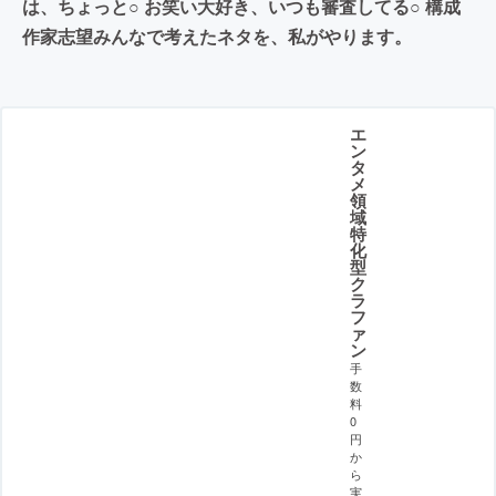
は、ちょっと○ お笑い大好き、いつも審査してる○ 構成
作家志望みんなで考えたネタを、私がやります。
エ
ン
タ
メ
領
域
特
化
型
ク
ラ
フ
ァ
ン
手
数
料
0
円
か
ら
実