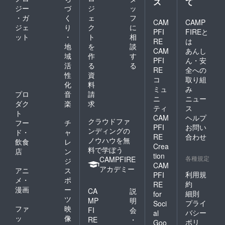
ス
て
ジー
づ
ジ
ッ
・ガ
く
ェ
フ
CAM
CAMP
ジェ
り
ク
に
PFI
FIREと
ット
・
ト
相
RE
は
地
を
談
CAM
あんし
域
作
す
PFI
ん・安
活
る
る
RE
全への
性
資
コ
取り組
化
料
ミュ
み
プロ
音
請
ニ
ニュー
ダク
楽
求
ティ
ス
ト
CAM
ヘルプ
クラウドファ
フー
チ
PFI
お問い
ンディングの
ド・
ャ
RE
合わせ
ノウハウを無
飲食
レ
Crea
料で学ぼう
店
ン
tion
各種規定
CAMPFIRE
ジ
CAM
アカデミー
アニ
ス
利用規
PFI
メ・
ポ
約
RE
漫画
ー
CA
説
細則
for
ツ
MP
明
プライ
Soci
ファ
映
FI
会
バシー
al
ッ
像
RE
・
ポリ
Goo