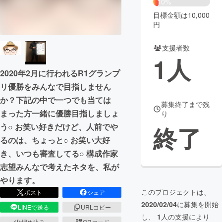
10%
目標金額は10,000
まちづくり・地域活性化
円
支援者数
CAMPFIRE for Social Good
CAMPFIRE Creation
1
人
CAMPFIREふるさと納税
machi-ya
コミュニティ
2020年2月に行われるR1グランプ
リ優勝をみんなで目指しません
か？下記の中で一つでも当ては
募集終了まで残
まった方一緒に優勝目指しましょ
り
終了
う○ お笑い好きだけど、人前でや
るのは、ちょっと○ お笑い大好
き、いつも審査してる○ 構成作家
志望みんなで考えたネタを、私が
やります。
このプロジェクトは、
ポスト
シェア
2020/02/04
に募集を開始
LINEで送る
URLコピー
し、
1
人の支援により
埋め込み
QRコード