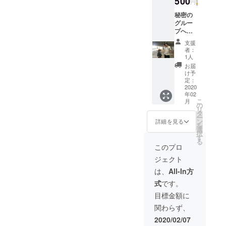
500
円
秘密の
グルー
プへの
招待
支援
（LINE
者：
のオー
1人
プン
お届
チャッ
け予
トにて
定：
グルー
2020
年02
プ作
こ
月
成） 面
の
リ
白いこ
タ
ー
と一緒
ン
詳細を見る
を
に作り
選
択
ましょ
す
る
う！ メ
このプロ
リッ
ジェクト
ト ：
ネタを
は、
All-In方
早く見
式
です。
れる、
漫才を
目標金額に
作るま
関わらず、
での過
程が見
2020/02/07
れる。