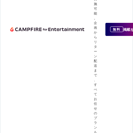
施
可
能
。
企
画
掲載
無料
か
ら
リ
タ
ー
ン
配
送
ま
で
、
す
べ
て
お
任
せ
の
プ
ラ
ン
も