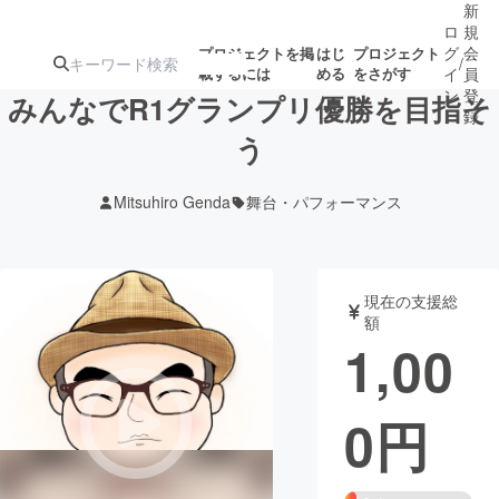
新
ロ
規
グ
会
プロジェクトを掲
はじ
プロジェクト
/
載するには
める
をさがす
イ
員
ン
登
みんなでR1グランプリ優勝を目指そ
録
う
人気のプロ
注目のリ
注目の新着プロ
募集終了が近いプ
もうすぐ公開
Mitsuhiro Genda
舞台・パフォーマンス
ジェクト
ターン
ジェクト
ロジェクト
されます
アート・写真
音楽
現在の支援総
額
1,00
テクノロジー・ガジェット
ゲーム・サ
0
円
映像・映画
書籍・雑誌
ビジネス・起業
チャレンジ