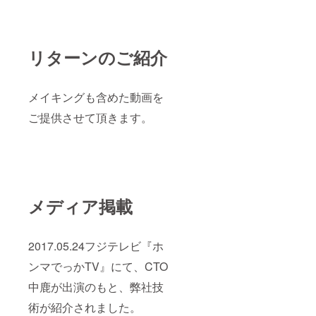
ご支援
のご支
を頂い
援を受
た方に
付させ
は、 そ
て頂き
のプロ
ます。
リターンのご紹介
モー
また、
ション
実際に
ビデオ
一緒に
の中に
撮影を
メイキングも含めた動画を
メイン
したた
ご提供させて頂きます。
として
め、で
の役割
きれば
を担っ
関東圏
て頂く
内の方
と共
のご応
に、 弊
募をお
社ホー
待ちし
ムペー
ており
メディア掲載
ジなど
ます。
でも実
際に声
を復活
2017.05.24フジテレビ『ホ
をした
様子な
ンマでっかTV』にて、CTO
どを告
中鹿が出演のもと、弊社技
知させ
て頂き
術が紹介されました。
ます。