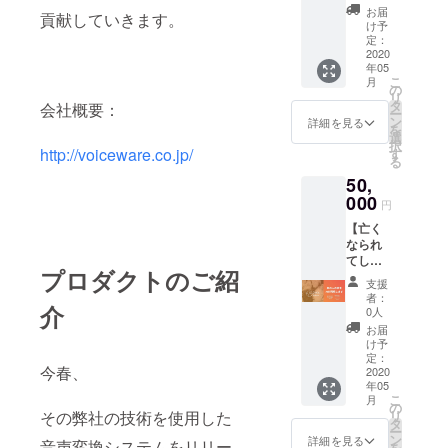
人それぞれ
元をし
とが可
お届
貢献していきます。
の持つ声の
た
能で
け予
い！】
す。 ご
定：
個性を再現
技術Ｌ
2020
支援を
できる
年05
Ｐ：
頂ける
こ
月
https://
といった特
方に
の
リ
preview
は、 弊
タ
会社概要：
長のある
ー
.studio.
社技術
ン
詳細を見る
を
voiceware製
design/l
をご提
選
択
ive/xN
http://voiceware.co.jp/
供の
す
品を、
る
WY5kl
上、 ド
様々な場面
50,
WlB/on
キュメ
でご活用頂
es_voic
000
ンタ
円
e 既に
リー風
ければ幸い
【亡く
亡くな
プロ
です。
なられ
られて
モー
てし
しまっ
ション
プロダクトのご紹
まった
た方の
ビデオ
支援
そして我々
方の音
音声
に出演
者：
介
は、さらな
声の復
データ
できる
0人
元をし
があれ
権利と
る音声技術
お届
た
ば、 そ
共に、
け予
の可能性を
い！】
の方の
定：
制作
今春、
技術Ｌ
2020
追究し、
声を復
後、メ
年05
Ｐ：
元し、
イキン
革命的な技
こ
月
https://
会話を
の
グ映像
その弊社の技術を使用した
リ
術を世の中
preview
するこ
タ
を含め
ー
.studio.
とが可
ン
に届けるこ
た動画
詳細を見る
音声変換システムをリリー
を