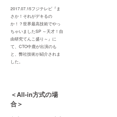
※亡くな
られて
2017.07.15フジテレビ『ま
いる方
の声を
さか！それがデキるの
復元を
した
か！？世界最高技術でやっ
い！と
いう方
ちゃいましたSP ～天才！自
を対象
由研究てんこ盛り～』に
とさせ
て頂き
て、CTO中鹿が出演のも
ます。
※音声復
と、弊社技術が紹介されま
元に
は、ご
した。
存命中
の音声
データ
が必要
となり
ます。
上記２
＜All-in方式の場
つに該
当する
方のみ
合＞
のご支
援を受
付させ