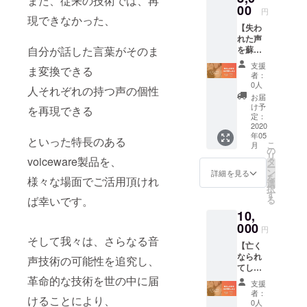
また、従来の技術では、再
対象の音声
00
円
現できなかった、
が決められ
【失わ
たテキスト
れた声
自分が話した言葉がそのま
を蘇ら
である必要
せる技
がなく、
支援
ま変換できる
術を活
者：
どんなテキ
用した
0人
人それぞれの持つ声の個性
い！】
ストでも変
お届
現在何
け予
を再現できる
換すること
らかの
定：
が可能にな
事情で
2020
年05
声が出
といった特長のある
ります。
こ
月
なく
の
リ
また、従来
なって
voiceware製品を、
タ
ー
しまっ
の技術で
ン
詳細を見る
を
様々な場面でご活用頂けれ
た方で
選
は、再現で
択
も、 過
す
ば幸いです。
る
きなかっ
去の音
10,
声デー
た、
タがあ
000
円
れば、
そして我々は、さらなる音
【亡く
自分が話し
その方
なられ
の声を
声技術の可能性を追究し、
た言葉がそ
てし
復元
のまま変換
まった
革命的な技術を世の中に届
し、声
支援
方の音
を復元
できる
者：
けることにより、
声の復
するこ
0人