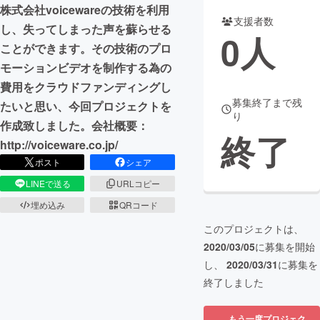
株式会社voicewareの技術を利用
支援者数
まちづくり・地域活性化
し、失ってしまった声を蘇らせる
0
人
ことができます。その技術のプロ
モーションビデオを制作する為の
CAMPFIRE for Social Good
CAMPFIRE Creation
費用をクラウドファンディングし
CAMPFIREふるさと納税
machi-ya
コミュニティ
募集終了まで残
たいと思い、今回プロジェクトを
り
作成致しました。会社概要：
終了
http://voiceware.co.jp/
ポスト
シェア
LINEで送る
URLコピー
埋め込み
QRコード
このプロジェクトは、
2020/03/05
に募集を開始
し、
2020/03/31
に募集を
終了しました
もう一度プロジェク