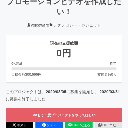
プロモーションビデオを作成した
い！
voiceware
テクノロジー・ガジェット
現在の支援総額
0
円
終了
0
%達成
目標金額
300,000
円
支援者数
0
人
このプロジェクトは、
2020/03/05
に募集を開始し、
2020/03/31
に募集を終了しました
もう一度プロジェクトをやってほしい
ポスト
シェア
LINEで送る
URLコピー