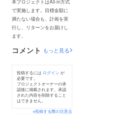
本プロジェクトはAll-in方式
て頂き
ます。
で実施します。目標金額に
また、
実際に
満たない場合も、計画を実
一緒に
撮影を
行し、リターンをお届けし
したた
め、で
ます。
きれば
関東圏
コメント
内の方
もっと見る
のご応
募をお
待ちし
ており
ます。
投稿するには
ログイン
が
必要です。
プロジェクトオーナーの承
認後に掲載されます。承認
された内容を削除すること
はできません。
※投稿する際の注意点