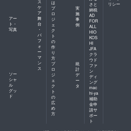
ス
は
リシー
さと
ケ
プ
実
納税
ア
ロ
施
AD
アー
舞
ジ
事
FOR
ト・
台
ェ
例
ALL
写真
・
ク
HIO
パ
ト
KOS
フ
の
HI
ォ
作
JFA
ー
り
クラ
マ
方
ウド
ン
プ
統
ファ
ス
ロ
計
ン
ソー
ジ
デ
ディ
シャ
ェ
ー
ング
ル
ク
タ
mac
グッ
ト
hi-ya
ド
の
補助
広
金申
め
請サ
方
ポー
ト