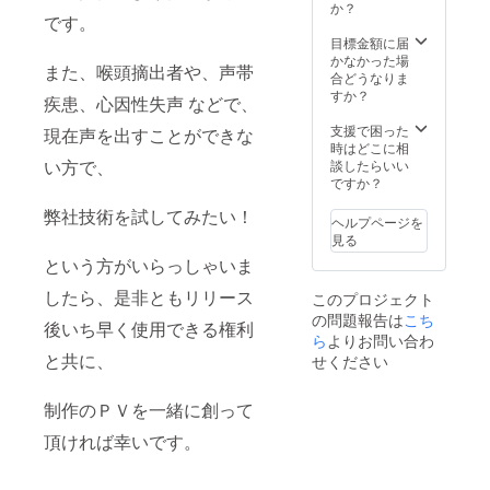
供の
しいた
か？
させて
です。
上、ド
しま
頂きま
キュメ
す。 ※
目標金額に届
す。 ま
ンタ
亡くな
かなかった場
た、実
また、喉頭摘出者や、声帯
リー風
られて
合どうなりま
際に一
プロ
いる方
すか？
緒に撮
疾患、心因性失声 などで、
モー
の声を
影をし
ション
復元を
支援で困った
たた
現在声を出すことができな
ビデオ
した
時はどこに相
め、で
に出演
い方で、
い！と
談したらいい
きれば
できる
いう方
ですか？
関東圏
権利と
を対象
内の方
弊社技術を試してみたい！
共に、
とさせ
のご応
ヘルプページを
制作
て頂き
募をお
見る
後、メ
ます。
待ちし
という方がいらっしゃいま
イキン
※音声復
ており
グ映像
元に
ます。
したら、是非ともリリース
このプロジェクト
を含め
は、ご
の問題報告は
こち
た動画
存命中
後いち早く使用できる権利
をお渡
ら
よりお問い合わ
の音声
しいた
データ
と共に、
せください
しま
が必要
す。 ま
となり
制作のＰＶを一緒に創って
た、
ます。
50,000
上記２
頂ければ幸いです。
円のプ
つに該
ロジェ
当する
クトに
方のみ