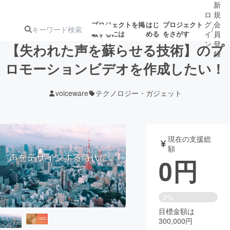
新
ロ
規
グ
会
プロジェクトを掲
はじ
プロジェクト
/
載するには
める
をさがす
イ
員
ン
登
【失われた声を蘇らせる技術】のプ
録
ロモーションビデオを作成したい！
人気のプロ
注目のリ
注目の新着プロ
募集終了が近いプ
もうすぐ公開
voiceware
テクノロジー・ガジェット
ジェクト
ターン
ジェクト
ロジェクト
されます
アート・写真
音楽
現在の支援総
額
0
円
テクノロジー・ガジェット
ゲーム・サ
映像・映画
書籍・雑誌
0%
目標金額は
300,000円
ビジネス・起業
チャレンジ