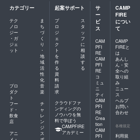
カテゴリー
起案サポート
サ
CAMP
ー
FIRE
テク
ま
プ
ス
ビ
につい
ノロ
ち
ロ
タ
ス
て
ジー
づ
ジ
ッ
・ガ
く
ェ
フ
CAM
CAMP
ジェ
り
ク
に
PFI
FIREと
ット
・
ト
相
RE
は
地
を
談
CAM
あんし
域
作
す
PFI
ん・安
活
る
る
RE
全への
性
資
コ
取り組
化
料
ミュ
み
プロ
音
請
ニ
ニュー
ダク
楽
求
ティ
ス
ト
CAM
ヘルプ
クラウドファ
フー
チ
PFI
お問い
ンディングの
ド・
ャ
RE
合わせ
ノウハウを無
飲食
レ
Crea
料で学ぼう
店
ン
tion
各種規定
CAMPFIRE
ジ
CAM
アカデミー
アニ
ス
利用規
PFI
メ・
ポ