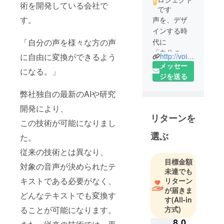
術を開発している会社で
です
す。
声を、デザ
インする時
「自分の声を様々な方の声
代に
「自分の声
に自由に変換ができるよう
http://voiceware.co.jp/
を様々な方
メッセー
になる。」
の声に自由
ジを送る
に変換がで
弊社独自の最新のAIや研究
きるように
開発により、
なる。」
リターンを
弊社独自の
この技術が可能になりまし
最新のAIや研
選ぶ
た。
究開発によ
従来の技術とは異なり、
り、
目標金額
この技術が
対象の音声が決められたテ
未達でも
可能になり
キストである必要がなく、
リターン
ました。
が届きま
どんなテキストでも変換す
従来の技術
す
(All-in
とは異な
ることが可能になります。
方式)
り、
8,0