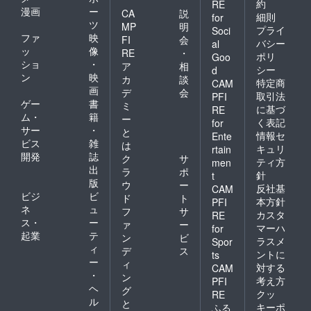
約
RE
漫画
ー
CA
説
細則
for
ツ
MP
明
プライ
Soci
ファ
映
FI
会
バシー
al
ッ
像
RE
・
ポリ
Goo
ショ
・
ア
相
シー
d
ン
映
カ
談
特定商
CAM
画
デ
会
取引法
PFI
ゲー
書
ミ
に基づ
RE
ム・
籍
ー
く表記
for
サー
・
と
情報セ
Ente
ビス
雑
は
キュリ
rtain
開発
誌
ク
サ
ティ方
men
出
ラ
ポ
針
t
版
ウ
ー
反社基
CAM
ビジ
ビ
ド
ト
本方針
PFI
ネ
ュ
フ
サ
カスタ
RE
ス・
ー
ァ
ー
マーハ
for
起業
テ
ン
ビ
ラスメ
Spor
ィ
デ
ス
ントに
ts
ー
ィ
対する
CAM
・
ン
考え方
PFI
ヘ
グ
クッ
RE
ル
と
キーポ
ふる