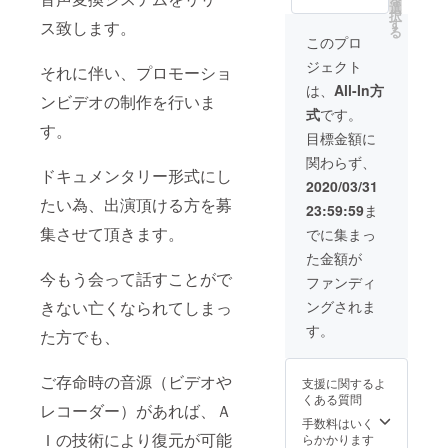
design/l
能で
選
をお渡
とにより、
択
ive/xN
す。 ご
す
しいた
ス致します。
る
貢献してい
WY5kl
支援を
しま
このプロ
WlB/on
頂ける
す。 ※
きます。
ジェクト
es_voic
それに伴い、プロモーショ
方に
現在、
e 既に
は、 弊
発声す
は、
All-In方
ンビデオの制作を行いま
亡くな
社技術
ること
式
です。
られて
をご提
が困難
す。
しまっ
供の
な方を
目標金額に
た方の
上、 ド
対象と
関わらず、
音声
キュメ
してお
ドキュメンタリー形式にし
データ
ンタ
りま
2020/03/31
があれ
リー風
す。 ※
たい為、出演頂ける方を募
23:59:59
ま
ば、 そ
プロ
音声復
の方の
モー
集させて頂きます。
元に
でに集まっ
声を復
ション
は、過
た金額が
元し、
ビデオ
去の音
今もう会って話すことがで
会話を
に出演
声デー
ファンディ
するこ
できる
タが必
きない亡くなられてしまっ
ングされま
とが可
権利と
要とな
能で
共に、
りま
す。
た方でも、
す。 ご
制作
す。 上
支援を
後、メ
記２つ
頂ける
イキン
に該当
ご存命時の音源（ビデオや
支援に関するよ
方に
グ映像
する方
くある質問
は、 弊
を含め
レコーダー）があれば、Ａ
のみの
社技術
た動画
手数料はいく
ご支援
をご提
Ｉの技術により復元が可能
をお渡
らかかります
を受付