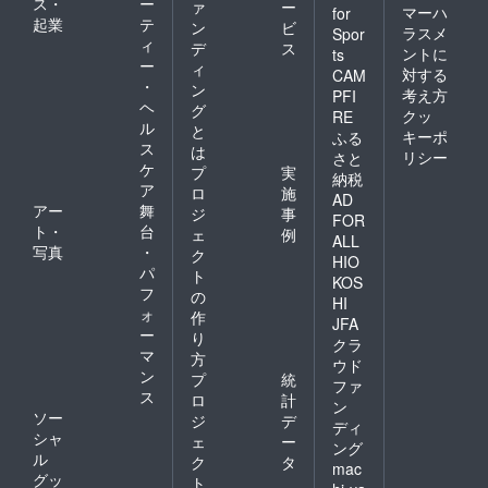
ス・
ー
ァ
ー
マーハ
for
起業
テ
ン
ビ
ラスメ
Spor
ィ
デ
ス
ントに
ts
ー
ィ
対する
CAM
・
ン
考え方
PFI
ヘ
グ
クッ
RE
ル
と
キーポ
ふる
ス
は
リシー
さと
ケ
プ
実
納税
ア
ロ
施
AD
アー
舞
ジ
事
FOR
ト・
台
ェ
例
ALL
写真
・
ク
HIO
パ
ト
KOS
フ
の
HI
ォ
作
JFA
ー
り
クラ
マ
方
ウド
ン
プ
統
ファ
ス
ロ
計
ン
ソー
ジ
デ
ディ
シャ
ェ
ー
ング
ル
ク
タ
mac
グッ
ト