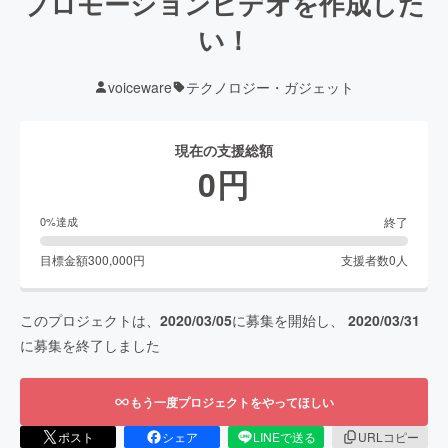
プロモーションビデオを作成した
い！
voiceware
テクノロジー・ガジェット
現在の支援総額
0
円
終了
0
%達成
目標金額
300,000
円
支援者数
0
人
このプロジェクトは、
2020/03/05
に募集を開始し、
2020/03/31
に募集を終了しました
もう一度プロジェクトをやってほしい
ポスト
シェア
LINEで送る
URLコピー