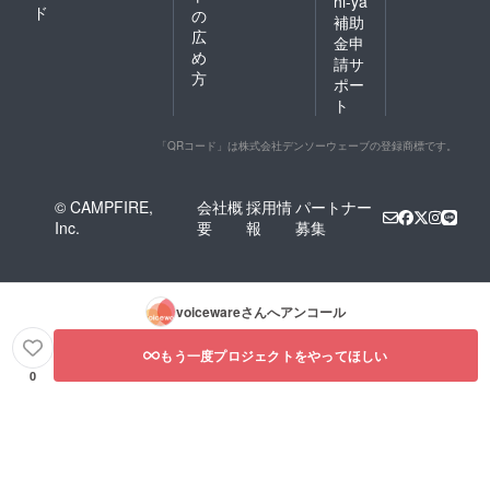
hi-ya
ド
の
補助
広
金申
め
請サ
方
ポー
ト
「QRコード」は株式会社デンソーウェーブの登録商標です。
© CAMPFIRE,
会社概
採用情
パートナー
Inc.
要
報
募集
voiceware
さんへアンコール
もう一度プロジェクトをやってほしい
0