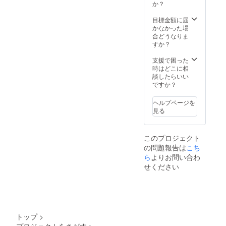
供の
しいた
か？
させて
上、ド
しま
頂きま
キュメ
す。 ※
目標金額に届
す。 ま
ンタ
亡くな
かなかった場
た、実
リー風
られて
合どうなりま
際に一
プロ
いる方
すか？
緒に撮
モー
の声を
影をし
ション
復元を
支援で困った
たた
ビデオ
した
時はどこに相
め、で
に出演
い！と
談したらいい
きれば
できる
いう方
ですか？
関東圏
権利と
を対象
内の方
共に、
とさせ
のご応
ヘルプページを
制作
て頂き
募をお
見る
後、メ
ます。
待ちし
イキン
※音声復
ており
グ映像
元に
ます。
このプロジェクト
を含め
は、ご
の問題報告は
こち
た動画
存命中
をお渡
ら
よりお問い合わ
の音声
しいた
データ
せください
しま
が必要
す。 ま
となり
た、
ます。
50,000
上記２
円のプ
つに該
ロジェ
当する
トップ
>
クトに
方のみ