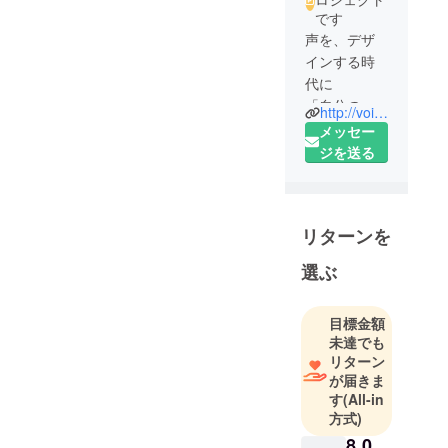
です
声を、デザ
インする時
代に
「自分の声
http://voiceware.co.jp/
を様々な方
メッセー
の声に自由
ジを送る
に変換がで
きるように
なる。」
リターンを
弊社独自の
最新のAIや研
選ぶ
究開発によ
り、
目標金額
この技術が
未達でも
可能になり
リターン
ました。
が届きま
従来の技術
す
(All-in
とは異な
方式)
り、
8,0