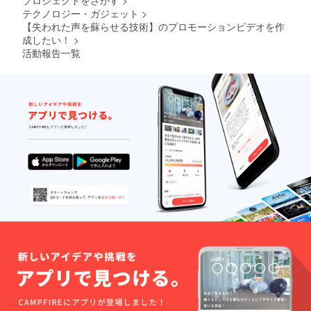
プロジェクトをさがす
>
ご支援
のご支
テクノロジー・ガジェット
>
を頂い
援を受
た方に
【失われた声を蘇らせる技術】のプロモーションビデオを作
付させ
は、 そ
て頂き
成したい！
>
のプロ
ます。
活動報告一覧
モー
また、
ション
実際に
ビデオ
一緒に
の中に
撮影を
メイン
したた
として
め、で
の役割
きれば
を担っ
関東圏
て頂く
内の方
と共
のご応
に、 弊
募をお
社ホー
待ちし
ムペー
ており
ジなど
ます。
でも実
際に声
を復活
をした
様子な
どを告
知させ
て頂き
ます。