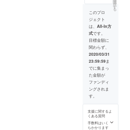
design/l
能で
選
をお渡
とにより、
択
ive/xN
す。 ご
す
しいた
る
貢献してい
WY5kl
支援を
しま
このプロ
WlB/on
頂ける
す。 ※
きます。
ジェクト
es_voic
方に
現在、
e 既に
は、 弊
発声す
は、
All-In方
亡くな
社技術
ること
式
です。
られて
をご提
が困難
しまっ
供の
な方を
目標金額に
た方の
上、 ド
対象と
関わらず、
音声
キュメ
してお
データ
ンタ
りま
2020/03/31
があれ
リー風
す。 ※
23:59:59
ま
ば、 そ
プロ
音声復
の方の
モー
元に
でに集まっ
声を復
ション
は、過
た金額が
元し、
ビデオ
去の音
会話を
に出演
声デー
ファンディ
するこ
できる
タが必
ングされま
とが可
権利と
要とな
能で
共に、
りま
す。
す。 ご
制作
す。 上
支援を
後、メ
記２つ
頂ける
イキン
に該当
支援に関するよ
方に
グ映像
する方
くある質問
は、 弊
を含め
のみの
社技術
た動画
手数料はいく
ご支援
をご提
をお渡
らかかります
を受付