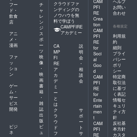
CAM
ヘルプ
て頂き
クラウドファ
フー
チ
ます。
PFI
お問い
ンディングの
ド・
ャ
また、
RE
合わせ
ノウハウを無
飲食
レ
実際に
Crea
料で学ぼう
一緒に
店
ン
tion
撮影を
各種規定
CAMPFIRE
ジ
CAM
したた
アカデミー
アニ
ス
め、で
利用規
PFI
メ・
ポ
きれば
約
RE
漫画
ー
関東圏
CA
説
細則
for
内の方
ツ
MP
明
プライ
Soci
のご応
ファ
映
FI
会
バシー
al
募をお
ッ
像
RE
・
ポリ
待ちし
Goo
ショ
・
ア
相
ており
シー
d
ン
映
ます。
カ
談
特定商
CAM
画
デ
会
取引法
PFI
ゲー
書
ミ
に基づ
RE
ム・
籍
ー
く表記
for
サー
・
と
情報セ
Ente
ビス
雑
は
キュリ
rtain
開発
誌
ク
サ
ティ方
men
出
ラ
ポ
針
t
版
ウ
ー
反社基
CAM
ビジ
ビ
ド
ト
本方針
PFI
ネ
ュ
フ
サ
カスタ
RE