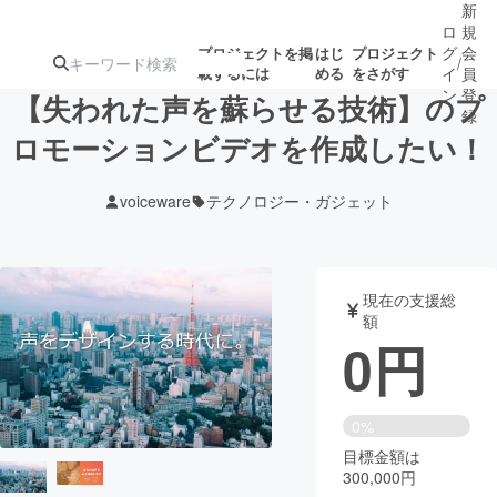
新
ロ
規
グ
会
プロジェクトを掲
はじ
プロジェクト
/
載するには
める
をさがす
イ
員
ン
登
【失われた声を蘇らせる技術】のプ
録
ロモーションビデオを作成したい！
人気のプロ
注目のリ
注目の新着プロ
募集終了が近いプ
もうすぐ公開
voiceware
テクノロジー・ガジェット
ジェクト
ターン
ジェクト
ロジェクト
されます
アート・写真
音楽
現在の支援総
額
0
円
テクノロジー・ガジェット
ゲーム・サ
映像・映画
書籍・雑誌
0%
目標金額は
300,000円
ビジネス・起業
チャレンジ