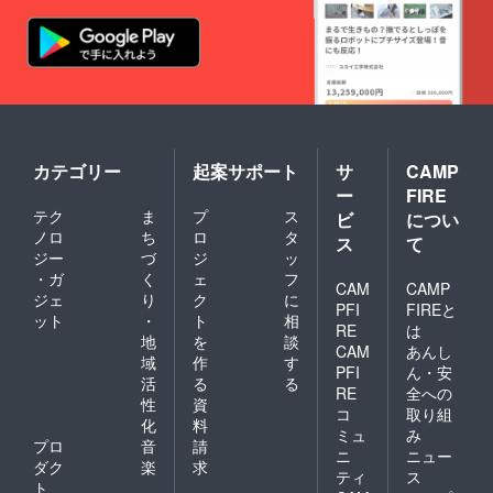
※亡くな
られて
いる方
の声を
復元を
した
い！と
いう方
を対象
とさせ
カテゴリー
起案サポート
サ
CAMP
て頂き
ー
FIRE
ます。
テク
ま
プ
ス
※音声復
ビ
につい
元に
ノロ
ち
ロ
タ
ス
て
は、ご
ジー
づ
ジ
ッ
存命中
・ガ
く
ェ
フ
の音声
CAM
CAMP
ジェ
り
ク
に
データ
PFI
FIREと
ット
・
ト
相
が必要
RE
は
となり
地
を
談
CAM
あんし
ます。
域
作
す
PFI
ん・安
上記２
活
る
る
つに該
RE
全への
性
資
当する
コ
取り組
化
料
方のみ
ミュ
み
のご支
プロ
音
請
ニ
ニュー
援を受
ダク
楽
求
ティ
ス
付させ
ト