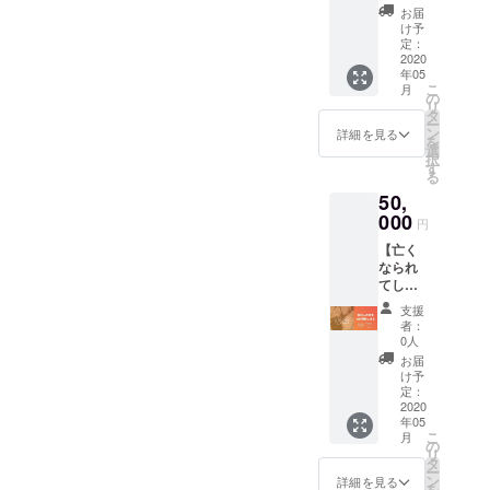
人それぞれ
元をし
とが可
お届
の持つ声の
た
能で
け予
い！】
す。 ご
定：
個性を再現
技術Ｌ
2020
支援を
できる
年05
Ｐ：
頂ける
こ
月
https://
といった特
方に
の
リ
preview
は、 弊
タ
長のある
ー
.studio.
社技術
ン
詳細を見る
を
voiceware製
design/l
をご提
選
択
ive/xN
供の
す
品を、
る
WY5kl
上、 ド
様々な場面
50,
WlB/on
キュメ
でご活用頂
es_voic
000
ンタ
円
e 既に
リー風
ければ幸い
【亡く
亡くな
プロ
です。
なられ
られて
モー
てし
しまっ
ション
まった
た方の
ビデオ
支援
そして我々
方の音
音声
に出演
者：
は、さらな
声の復
データ
できる
0人
元をし
があれ
権利と
る音声技術
お届
た
ば、 そ
共に、
け予
の可能性を
い！】
の方の
定：
制作
技術Ｌ
2020
追究し、
声を復
後、メ
年05
Ｐ：
元し、
イキン
革命的な技
こ
月
https://
会話を
の
グ映像
リ
術を世の中
preview
するこ
タ
を含め
ー
.studio.
とが可
ン
に届けるこ
た動画
詳細を見る
を