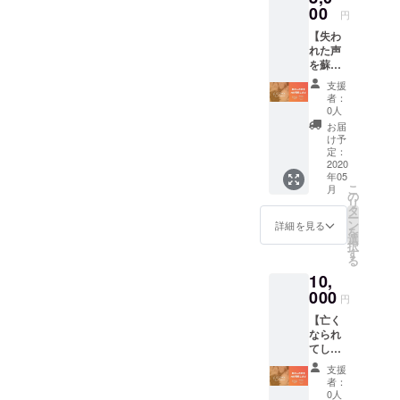
対象の音声
00
円
が決められ
【失わ
たテキスト
れた声
を蘇ら
である必要
せる技
がなく、
支援
術を活
者：
どんなテキ
用した
0人
い！】
ストでも変
お届
現在何
け予
換すること
らかの
定：
が可能にな
事情で
2020
年05
声が出
ります。
こ
月
なく
の
リ
また、従来
なって
タ
ー
しまっ
の技術で
ン
詳細を見る
を
た方で
選
は、再現で
択
も、 過
す
る
きなかっ
去の音
10,
声デー
た、
タがあ
000
円
れば、
【亡く
自分が話し
その方
なられ
の声を
た言葉がそ
てし
復元
のまま変換
まった
し、声
支援
方の音
を復元
できる
者：
声の復
するこ
0人