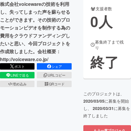
株式会社voicewareの技術を利用
支援者数
まちづくり・地域活性化
し、失ってしまった声を蘇らせる
0
人
ことができます。その技術のプロ
モーションビデオを制作する為の
CAMPFIRE for Social Good
CAMPFIRE Creation
費用をクラウドファンディングし
CAMPFIREふるさと納税
machi-ya
コミュニティ
募集終了まで残
たいと思い、今回プロジェクトを
り
作成致しました。会社概要：
終了
http://voiceware.co.jp/
ポスト
シェア
LINEで送る
URLコピー
埋め込み
QRコード
このプロジェクトは、
2020/03/05
に募集を開始
し、
2020/03/31
に募集を
終了しました
もう一度プロジェク