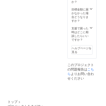
供の
しいた
か？
させて
上、ド
しま
頂きま
キュメ
す。 ※
目標金額に届
す。 ま
ンタ
亡くな
かなかった場
た、実
リー風
られて
合どうなりま
際に一
プロ
いる方
すか？
緒に撮
モー
の声を
影をし
ション
復元を
支援で困った
たた
ビデオ
した
時はどこに相
め、で
に出演
い！と
談したらいい
きれば
できる
いう方
ですか？
関東圏
権利と
を対象
内の方
共に、
とさせ
のご応
ヘルプページを
制作
て頂き
募をお
見る
後、メ
ます。
待ちし
イキン
※音声復
ており
グ映像
元に
ます。
このプロジェクト
を含め
は、ご
の問題報告は
こち
た動画
存命中
をお渡
ら
よりお問い合わ
の音声
しいた
データ
せください
しま
が必要
す。 ま
となり
た、
ます。
50,000
上記２
円のプ
つに該
ロジェ
当する
トップ
>
クトに
方のみ