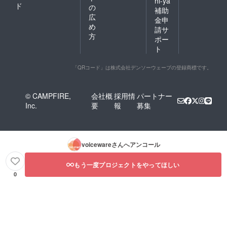
hi-ya
ド
の
補助
広
金申
め
請サ
方
ポー
ト
「QRコード」は株式会社デンソーウェーブの登録商標です。
© CAMPFIRE,
会社概
採用情
パートナー
Inc.
要
報
募集
voiceware
さんへアンコール
もう一度プロジェクトをやってほしい
0