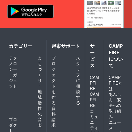
※亡くな
られて
いる方
の声を
復元を
した
い！と
いう方
を対象
とさせ
カテゴリー
起案サポート
サ
CAMP
て頂き
ー
FIRE
ます。
テク
ま
プ
ス
※音声復
ビ
につい
元に
ノロ
ち
ロ
タ
ス
て
は、ご
ジー
づ
ジ
ッ
存命中
・ガ
く
ェ
フ
の音声
CAM
CAMP
ジェ
り
ク
に
データ
PFI
FIREと
ット
・
ト
相
が必要
RE
は
となり
地
を
談
CAM
あんし
ます。
域
作
す
PFI
ん・安
上記２
活
る
る
つに該
RE
全への
性
資
当する
コ
取り組
化
料
方のみ
ミュ
み
のご支
プロ
音
請
ニ
ニュー
援を受
ダク
楽
求
ティ
ス
付させ
ト