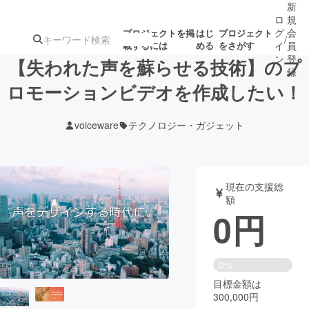
新
ロ
規
グ
会
プロジェクトを掲
はじ
プロジェクト
/
載するには
める
をさがす
イ
員
ン
登
【失われた声を蘇らせる技術】のプ
録
ロモーションビデオを作成したい！
人気のプロ
注目のリ
注目の新着プロ
募集終了が近いプ
もうすぐ公開
voiceware
テクノロジー・ガジェット
ジェクト
ターン
ジェクト
ロジェクト
されます
アート・写真
音楽
現在の支援総
額
0
円
テクノロジー・ガジェット
ゲーム・サ
映像・映画
書籍・雑誌
0%
目標金額は
300,000円
ビジネス・起業
チャレンジ