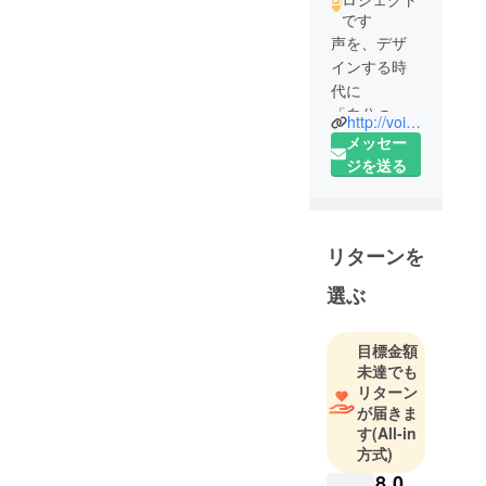
です
声を、デザ
インする時
代に
「自分の声
http://voiceware.co.jp/
を様々な方
メッセー
の声に自由
ジを送る
に変換がで
きるように
なる。」
リターンを
弊社独自の
最新のAIや研
選ぶ
究開発によ
り、
目標金額
この技術が
未達でも
可能になり
リターン
ました。
が届きま
従来の技術
す
(All-in
とは異な
方式)
り、
8,0