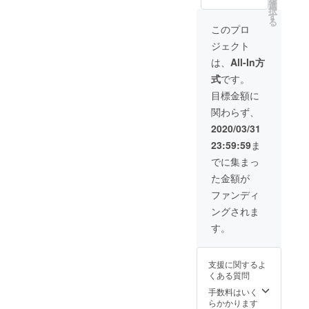
design/l
能で
選
をお渡
とにより、
択
ive/xN
す。 ご
す
しいた
る
貢献してい
WY5kl
支援を
しま
このプロ
WlB/on
頂ける
す。 ※
きます。
ジェクト
es_voic
方に
現在、
e 既に
は、 弊
発声す
は、
All-In方
亡くな
社技術
ること
式
です。
られて
をご提
が困難
しまっ
供の
な方を
目標金額に
た方の
上、 ド
対象と
関わらず、
音声
キュメ
してお
データ
ンタ
りま
2020/03/31
があれ
リー風
す。 ※
23:59:59
ま
ば、 そ
プロ
音声復
の方の
モー
元に
でに集まっ
声を復
ション
は、過
た金額が
元し、
ビデオ
去の音
会話を
に出演
声デー
ファンディ
するこ
できる
タが必
ングされま
とが可
権利と
要とな
能で
共に、
りま
す。
す。 ご
制作
す。 上
支援を
後、メ
記２つ
頂ける
イキン
に該当
支援に関するよ
方に
グ映像
する方
くある質問
は、 弊
を含め
のみの
社技術
た動画
手数料はいく
ご支援
をご提
をお渡
らかかります
を受付