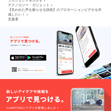
プロジェクトをさがす
>
ご支援
のご支
テクノロジー・ガジェット
>
を頂い
援を受
た方に
【失われた声を蘇らせる技術】のプロモーションビデオを作
付させ
は、 そ
て頂き
成したい！
>
のプロ
ます。
支援者
モー
また、
ション
実際に
ビデオ
一緒に
の中に
撮影を
メイン
したた
として
め、で
の役割
きれば
を担っ
関東圏
て頂く
内の方
と共
のご応
に、 弊
募をお
社ホー
待ちし
ムペー
ており
ジなど
ます。
でも実
際に声
を復活
をした
様子な
どを告
知させ
て頂き
ます。