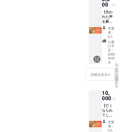
対象の音声
00
円
が決められ
【失わ
たテキスト
れた声
を蘇ら
である必要
せる技
がなく、
支援
術を活
者：
どんなテキ
用した
0人
い！】
ストでも変
お届
現在何
け予
換すること
らかの
定：
が可能にな
事情で
2020
年05
声が出
ります。
こ
月
なく
の
リ
また、従来
なって
タ
ー
しまっ
の技術で
ン
詳細を見る
を
た方で
選
は、再現で
択
も、 過
す
る
きなかっ
去の音
10,
声デー
た、
タがあ
000
円
れば、
【亡く
自分が話し
その方
なられ
の声を
た言葉がそ
てし
復元
のまま変換
まった
し、声
支援
方の音
を復元
できる
者：
声の復
するこ
0人