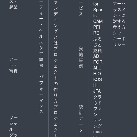
ス・
ー
ァ
ー
マーハ
for
起業
テ
ン
ビ
ラスメ
Spor
ィ
デ
ス
ントに
ts
ー
ィ
対する
CAM
・
ン
考え方
PFI
ヘ
グ
クッ
RE
ル
と
キーポ
ふる
ス
は
リシー
さと
ケ
プ
実
納税
ア
ロ
施
AD
アー
舞
ジ
事
FOR
ト・
台
ェ
例
ALL
写真
・
ク
HIO
パ
ト
KOS
フ
の
HI
ォ
作
JFA
ー
り
クラ
マ
方
ウド
ン
プ
統
ファ
ス
ロ
計
ン
ソー
ジ
デ
ディ
シャ
ェ
ー
ング
ル
ク
タ
mac
グッ
ト