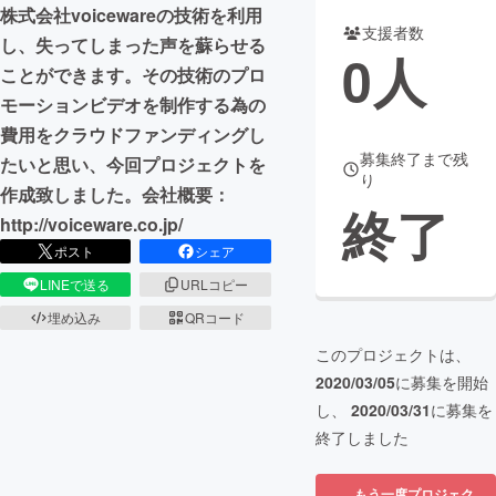
株式会社voicewareの技術を利用
支援者数
まちづくり・地域活性化
し、失ってしまった声を蘇らせる
0
人
ことができます。その技術のプロ
モーションビデオを制作する為の
CAMPFIRE for Social Good
CAMPFIRE Creation
費用をクラウドファンディングし
CAMPFIREふるさと納税
machi-ya
コミュニティ
募集終了まで残
たいと思い、今回プロジェクトを
り
作成致しました。会社概要：
終了
http://voiceware.co.jp/
ポスト
シェア
LINEで送る
URLコピー
埋め込み
QRコード
このプロジェクトは、
2020/03/05
に募集を開始
し、
2020/03/31
に募集を
終了しました
もう一度プロジェク