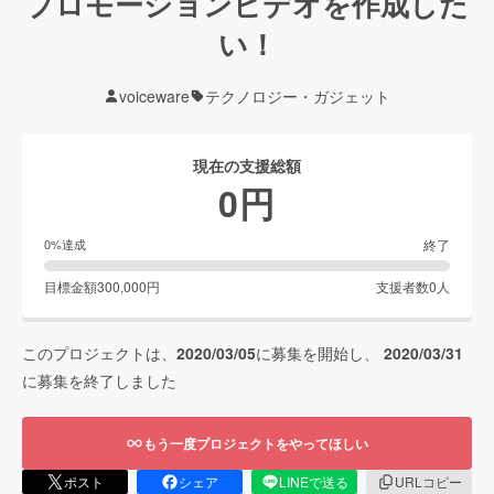
プロモーションビデオを作成した
い！
voiceware
テクノロジー・ガジェット
現在の支援総額
0
円
終了
0
%達成
目標金額
300,000
円
支援者数
0
人
このプロジェクトは、
2020/03/05
に募集を開始し、
2020/03/31
に募集を終了しました
もう一度プロジェクトをやってほしい
ポスト
シェア
LINEで送る
URLコピー