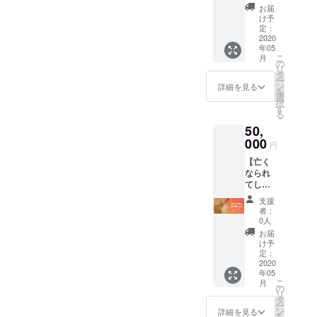
人それぞれ
元をし
とが可
お届
の持つ声の
た
能で
け予
い！】
す。 ご
定：
個性を再現
技術Ｌ
2020
支援を
できる
年05
Ｐ：
頂ける
こ
月
https://
といった特
方に
の
リ
preview
は、 弊
タ
長のある
ー
.studio.
社技術
ン
詳細を見る
を
voiceware製
design/l
をご提
選
択
ive/xN
供の
す
品を、
る
WY5kl
上、 ド
様々な場面
50,
WlB/on
キュメ
でご活用頂
es_voic
000
ンタ
円
e 既に
リー風
ければ幸い
【亡く
亡くな
プロ
です。
なられ
られて
モー
てし
しまっ
ション
まった
た方の
ビデオ
支援
そして我々
方の音
音声
に出演
者：
は、さらな
声の復
データ
できる
0人
元をし
があれ
権利と
る音声技術
お届
た
ば、 そ
共に、
け予
の可能性を
い！】
の方の
定：
制作
技術Ｌ
2020
追究し、
声を復
後、メ
年05
Ｐ：
元し、
イキン
革命的な技
こ
月
https://
会話を
の
グ映像
リ
術を世の中
preview
するこ
タ
を含め
ー
.studio.
とが可
ン
に届けるこ
た動画
詳細を見る
を