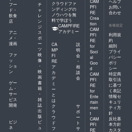
CAM
ヘルプ
て頂き
クラウドファ
フー
チ
ます。
PFI
お問い
ンディングの
ド・
ャ
また、
RE
合わせ
ノウハウを無
飲食
レ
実際に
Crea
料で学ぼう
一緒に
店
ン
tion
撮影を
各種規定
CAMPFIRE
ジ
CAM
したた
アカデミー
アニ
ス
め、で
利用規
PFI
メ・
ポ
きれば
約
RE
漫画
ー
関東圏
CA
説
細則
for
内の方
ツ
MP
明
プライ
Soci
のご応
ファ
映
FI
会
バシー
al
募をお
ッ
像
RE
・
ポリ
待ちし
Goo
ショ
・
ア
相
ており
シー
d
ン
映
ます。
カ
談
特定商
CAM
画
デ
会
取引法
PFI
ゲー
書
ミ
に基づ
RE
ム・
籍
ー
く表記
for
サー
・
と
情報セ
Ente
ビス
雑
は
キュリ
rtain
開発
誌
ク
サ
ティ方
men
出
ラ
ポ
針
t
版
ウ
ー
反社基
CAM
ビジ
ビ
ド
ト
本方針
PFI
ネ
ュ
フ
サ
カスタ
RE