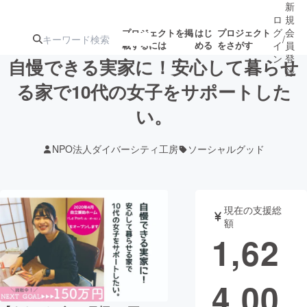
新
ロ
規
グ
会
プロジェクトを掲
はじ
プロジェクト
/
載するには
める
をさがす
イ
員
ン
登
自慢できる実家に！安心して暮らせ
録
る家で10代の女子をサポートした
い。
人気のプロ
注目のリ
注目の新着プロ
募集終了が近いプ
もうすぐ公開
ジェクト
ターン
ジェクト
ロジェクト
されます
NPO法人ダイバーシティ工房
ソーシャルグッド
アート・写真
音楽
現在の支援総
テクノロジー・ガジェット
ゲーム・サ
額
1,62
映像・映画
書籍・雑誌
4,00
ビジネス・起業
チャレンジ