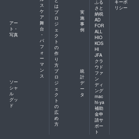
キーポ
ふる
ス
は
リシー
さと
ケ
プ
実
納税
ア
ロ
施
AD
アー
舞
ジ
事
FOR
ト・
台
ェ
例
ALL
写真
・
ク
HIO
パ
ト
KOS
フ
の
HI
ォ
作
JFA
ー
り
クラ
マ
方
ウド
ン
プ
統
ファ
ス
ロ
計
ン
ソー
ジ
デ
ディ
シャ
ェ
ー
ング
ル
ク
タ
mac
グッ
ト
hi-ya
ド
の
補助
広
金申
め
請サ
方
ポー
ト