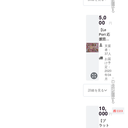
を
選
を運営
択
す
る
5,0
00
円
【Le
Port 応
援団
コース
支援
②】 ・
者：
心を込
37人
めたサ
お届
ンクス
け予
メール
定：
・活動
2020
年04
報告メ
こ
月
ルマガ
の
リ
（不要
タ
ー
な方は
ン
詳細を見る
を
備考欄
選
択
にご記
す
る
入くだ
10,
さい）
残り23
000
円
【プ
ラット