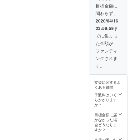
回ま
目標金額に
で） ・
関わらず、
有効期
限：
2020/04/16
2020年
23:59:59
ま
5月〜
2021年
でに集まっ
5月末ま
た金額が
で
ファンディ
ングされま
す。
支援に関するよ
くある質問
手数料はいく
らかかります
か？
目標金額に届
かなかった場
合どうなりま
すか？
支援で困った