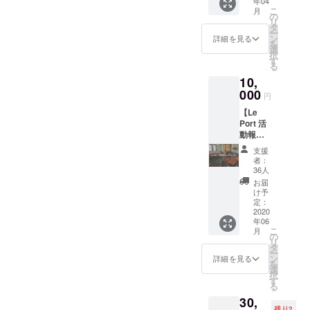
年04
ト』」
葉県市
こ
月
で開催
川市
の
リ
されて
（京成
タ
ー
いる、
菅野駅
ン
詳細を見る
を
コミュ
徒歩3分
選
択
ニティ
／JR本
す
る
カフェ
八幡駅
10,
チケッ
徒歩15
トつき
000
分／JR
円
コース
市川駅
【Le
・ラン
徒歩20
Port 活
チセッ
分）
動報告
トお1人
レポー
さま分
支援
トつ
（ドリ
者：
き！】
ンク/デ
36人
・心を
ザート
お届
込めた
つき）
け予
サンク
・日
定：
スメー
2020
時：第
年06
ル ・Le
2、3、
こ
月
Port 活
4、5火
の
リ
動報告
曜日
タ
ー
レポー
11:00~
ン
詳細を見る
を
ト
14:00（
選
択
（オー
事前予
す
る
プンま
約制）
30,
での道
・場
残り2