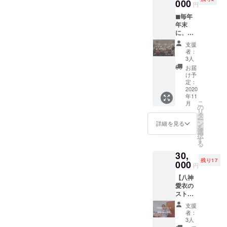
のり＆
000
所：千
円
スタッ
葉県市
◼︎毎年
フ紹介
川市
年末
／pdfに
（京成
に、職
てお送
菅野駅
員や関
りしま
徒歩3分
支援
係者を
す） ・
／JR本
者：
対象に
ダイ
八幡駅
3人
開催さ
バーシ
徒歩15
お届
れる、
ティ工
分／JR
け予
ダイ
房2019
定：
市川駅
バーシ
2020
年次報
徒歩20
年11
ティ工
告書
分） ・
こ
月
房の事
(pdfに
の
有効期
リ
業報告
てお送
タ
限：
ー
会へご
りしま
ン
2020年
詳細を見る
を
招待し
す）
選
5月〜
択
ます。
す
2021年
る
・日
5月末日
30,
時：
・プ
残り17
2020年
000
ラット
円
12月末
HP:
【八神
の土曜
https://
愛衣の
日、午
www.pl
ストー
後を予
at-
リ本つ
定 ・場
diversit
支援
き！】
所：JR
ykobo.c
者：
・八神
市川駅
3人
om/
愛衣の
付近