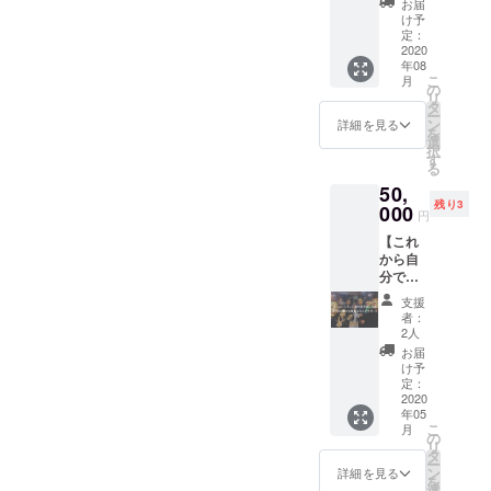
お届
これま
け予
でのス
定：
トー
2020
年08
リーを
こ
月
記した
の
リ
冊子 ・
タ
ー
Le Port
ン
詳細を見る
を
活動報
選
択
告レ
す
る
ポート
50,
（オー
残り3
プンま
000
円
での道
【これ
のり＆
から自
スタッ
分で事
フ紹
業を立
介） ・
支援
ち上げ
ダイ
者：
たい人
バーシ
2人
におす
ティ工
お届
すめ】
房2019
け予
◼︎NPO
年次報
定：
法人ダ
2020
告書 ・
年05
イバー
プラッ
こ
月
シティ
ト＆Le
の
リ
工房代
Port の
タ
ー
表不破
活動報
ン
詳細を見る
を
によ
告会に
選