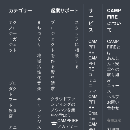
カテゴリー
起案サポート
サ
CAMP
ー
FIRE
テク
ま
プ
ス
ビ
につい
ノロ
ち
ロ
タ
ス
て
ジー
づ
ジ
ッ
・ガ
く
ェ
フ
CAM
CAMP
ジェ
り
ク
に
PFI
FIREと
ット
・
ト
相
RE
は
地
を
談
CAM
あんし
域
作
す
PFI
ん・安
活
る
る
RE
全への
性
資
コ
取り組
化
料
ミュ
み
プロ
音
請
ニ
ニュー
ダク
楽
求
ティ
ス
ト
CAM
ヘルプ
クラウドファ
フー
チ
PFI
お問い
ンディングの
ド・
ャ
RE
合わせ
ノウハウを無
飲食
レ
Crea
料で学ぼう
店
ン
tion
各種規定
CAMPFIRE
ジ
CAM
アカデミー
アニ
ス
利用規
PFI