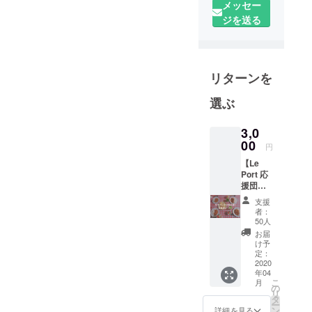
に。相談し
メッセー
やすい地域
ジを送る
づくりを目
指すNPO法
人です。
リターンを
学習支援▷
自在塾・ス
選ぶ
タジオ
plus+｜コ
3,0
ミュニティ
00
円
スペース▷
【Le
プラット｜
Port 応
援団
保育園▷に
コース
支援
じいろ・そ
①】 ・
者：
らいろおう
心を込
50人
めたサ
ちえん｜無
お届
ンクス
け予
料LINE相談
メール
定：
2020
▷むすびめ
年04
｜自立援助
こ
月
の
リ
ホーム▷ル
タ
ー
ポールなど
ン
詳細を見る