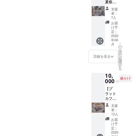
夏祭り
へご招
支援
待！】
者：
■地域の
7人
学び舎
お届
「プ
け予
ラッ
定：
ト」で
2020
年06
毎年8月
こ
月
に開催
の
リ
される
タ
ー
イベン
ン
詳細を見る
を
ト、夏
選
択
祭りへ
す
る
ご招待
10,
コース
残り17
（食
000
円
事・飲
【プ
み物チ
ラット
ケット
カフェ
つき）
にご招
時期：
支援
待！】
2020年
者：
■「地域
8月初旬
13人
の学び
の土曜
お届
舎
日を予
け予
『プ
定 場
定：
ラッ
2020
所：千