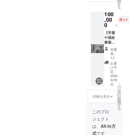
択
る、保
ご招待
す
る
育園や
時期：
100
児童福
2020年
祉施設
,00
11月の
残り4
など子
土曜日
0
円
どもに
を予定
関わる
【学童
場所：
事業立
や福祉
千葉県
ち上げ
事業を
市川市
サポー
既に運
（京成
支援
ト（オ
営され
菅野駅
者：
ンライ
ている
徒歩3分
1人
ン相
方にお
／JR本
お届
談5回
すす
八幡駅
け予
＋メー
め】
徒歩15
定：
ルサ
◼︎NPO
2020
分／JR
年05
ポート5
法人ダ
市川駅
こ
月
回ま
イバー
徒歩20
の
リ
で） ・
シティ
分）
タ
ー
有効期
工房代
ン
詳細を見る
を
限：
表不破
選
択
2020年
の個別
す
る
5月〜
相談
このプロ
2021年
（オン
ジェクト
5月末ま
ライン1
で
時間×3
は、
All-In方
回+メー
式
です。
ル相談5