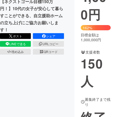
【ネクストゴール目標150万
0
円
円！】10代の女子が安心して暮ら
まちづくり・地域活性化
すことができる、自立援助ホーム
の立ち上げにご協力お願いしま
CAMPFIRE for Social Good
CAMPFIRE Creation
162%
す！
CAMPFIREふるさと納税
machi-ya
コミュニティ
目標金額は
ポスト
シェア
1,000,000円
LINEで送る
URLコピー
支援者数
埋め込み
QRコード
150
人
募集終了まで残
り