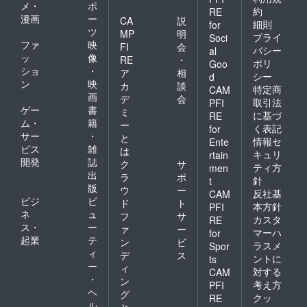
メ・
ポ
約
RE
漫画
ー
CA
説
細則
for
ツ
MP
明
プライ
Soci
ファ
映
FI
会
バシー
al
ッ
像
RE
・
ポリ
Goo
ショ
・
ア
相
シー
d
ン
映
カ
談
特定商
CAM
画
デ
会
取引法
PFI
ゲー
書
ミ
に基づ
RE
ム・
籍
ー
く表記
for
サー
・
と
情報セ
Ente
ビス
雑
は
キュリ
rtain
開発
誌
ク
サ
ティ方
men
出
ラ
ポ
針
t
版
ウ
ー
反社基
CAM
ビジ
ビ
ド
ト
本方針
PFI
ネ
ュ
フ
サ
カスタ
RE
ス・
ー
ァ
ー
マーハ
for
起業
テ
ン
ビ
ラスメ
Spor
ィ
デ
ス
ントに
ts
ー
ィ
対する
CAM
・
ン
考え方
PFI
ヘ
グ
クッ
RE
ル
と