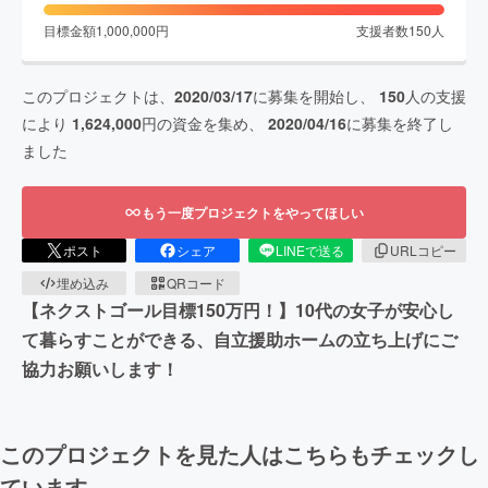
目標金額
1,000,000
円
支援者数
150
人
このプロジェクトは、
2020/03/17
に募集を開始し、
150
人の支援
により
1,624,000
円の資金を集め、
2020/04/16
に募集を終了し
ました
もう一度プロジェクトをやってほしい
ポスト
シェア
LINEで送る
URLコピー
埋め込み
QRコード
【ネクストゴール目標150万円！】10代の女子が安心し
て暮らすことができる、自立援助ホームの立ち上げにご
協力お願いします！
このプロジェクトを見た人はこちらもチェックし
ています