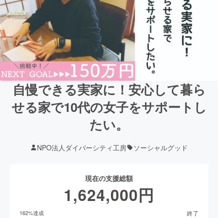
自慢できる実家に！安心して暮ら
せる家で10代の女子をサポートし
たい。
NPO法人ダイバーシティ工房
ソーシャルグッド
現在の支援総額
1,624,000
円
終了
162
%達成