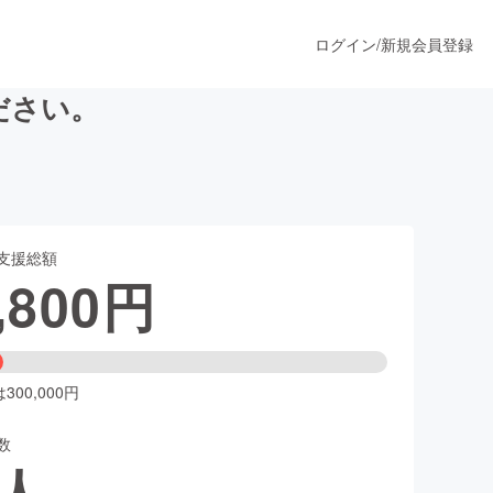
ログイン
/
新規会員登録
ださい。
うすぐ公開されます
支援総額
プロダクト
,800
円
ファッション
スポーツ
00,000円
数
ア
ソーシャルグッド
人