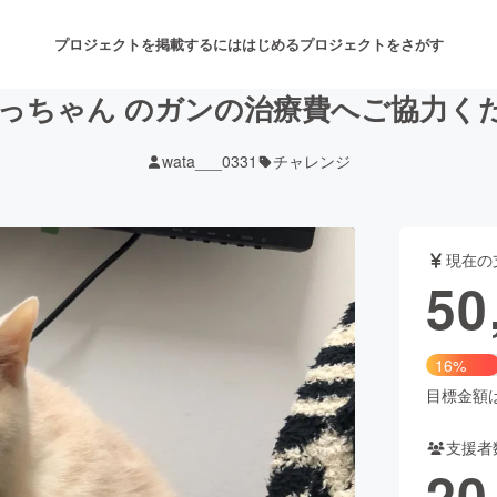
プロジェクトを掲載するには
はじめる
プロジェクトをさがす
わっちゃん のガンの治療費へご協力く
wata___0331
チャレンジ
注目のリターン
注目の新着プロジェクト
募集終了が近いプロジェクト
も
現在の
音楽
舞台・パフォーマンス
50
ゲーム・サービス開発
フード・飲食店
16%
書籍・雑誌出版
アニメ・漫画
目標金額は3
支援者
チャレンジ
ビューティー・ヘルスケ
20