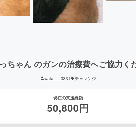
わっちゃん のガンの治療費へご協力く
wata___0331
チャレンジ
現在の支援総額
50,800
円