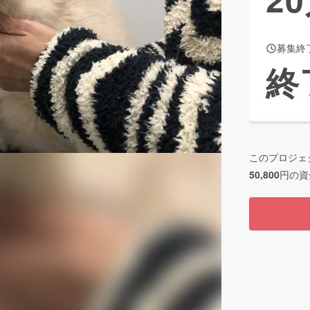
募集終
CAMPFIRE for Social Good
CAMPFIRE Creation
終
CAMPFIREふるさと納税
machi-ya
コミュニティ
このプロジェ
50,800
円の資