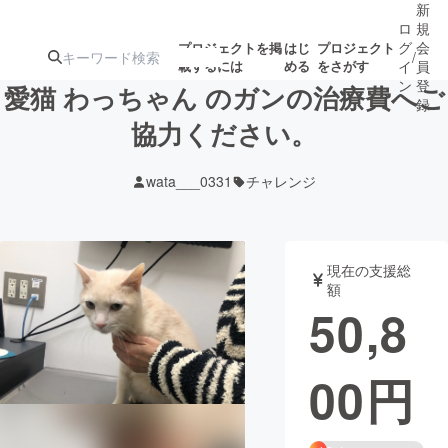
新
ロ
規
グ
会
プロジェクトを掲
はじ
プロジェクト
/
載するには
める
をさがす
イ
員
ン
登
愛猫 わっちゃん のガンの治療費へご
録
協力ください。
人気のプロ
注目のリ
注目の新着プロ
募集終了が近いプ
もうすぐ公開
wata___0331
チャレンジ
ジェクト
ターン
ジェクト
ロジェクト
されます
アート・写真
音楽
現在の支援総
額
50,8
テクノロジー・ガジェット
ゲーム・サ
00
円
映像・映画
書籍・雑誌
ビジネス・起業
チャレンジ