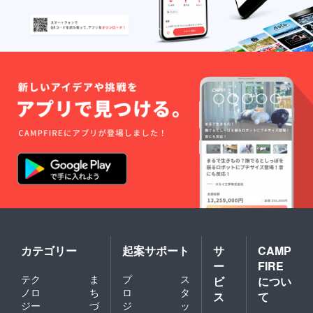
カテゴリー
起案サポート
サ
CAMP
ー
FIRE
テク
ま
プ
ス
ビ
につい
ノロ
ち
ロ
タ
ス
て
ジー
づ
ジ
ッ