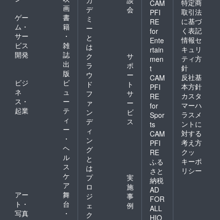
カ
談
特定商
CAM
画
デ
会
取引法
PFI
ゲー
書
ミ
に基づ
RE
ム・
籍
ー
く表記
for
サー
・
と
情報セ
Ente
ビス
雑
は
キュリ
rtain
開発
誌
ク
サ
ティ方
men
出
ラ
ポ
針
t
版
ウ
ー
反社基
CAM
ビジ
ビ
ド
ト
本方針
PFI
ネ
ュ
フ
サ
カスタ
RE
ス・
ー
ァ
ー
マーハ
for
起業
テ
ン
ビ
ラスメ
Spor
ィ
デ
ス
ントに
ts
ー
ィ
対する
CAM
・
ン
考え方
PFI
ヘ
グ
クッ
RE
ル
と
キーポ
ふる
ス
は
リシー
さと
ケ
プ
実
納税
ア
ロ
施
AD
アー
舞
ジ
事
FOR
ト・
台
ェ
例
ALL
写真
・
ク
HIO