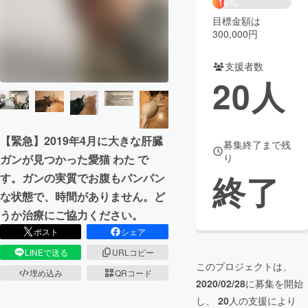
16%
目標金額は
まちづくり・地域活性化
300,000円
支援者数
CAMPFIRE for Social Good
CAMPFIRE Creation
20
人
CAMPFIREふるさと納税
machi-ya
コミュニティ
【緊急】2019年4月に大きな肝臓
募集終了まで残
り
ガンが見つかった愛猫 わた で
終了
す。ガンの実質でお腹もパンパン
な状態で、時間がありません。ど
うか治療にご協力ください。
ポスト
シェア
LINEで送る
URLコピー
このプロジェクトは、
埋め込み
QRコード
2020/02/28
に募集を開始
し、
20
人の支援により