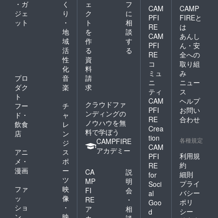
・ガ
く
ェ
フ
CAM
CAMP
ジェ
り
ク
に
PFI
FIREと
ット
・
ト
相
RE
は
地
を
談
CAM
あんし
域
作
す
PFI
ん・安
活
る
る
RE
全への
性
資
コ
取り組
化
料
ミュ
み
プロ
音
請
ニ
ニュー
ダク
楽
求
ティ
ス
ト
CAM
ヘルプ
クラウドファ
フー
チ
PFI
お問い
ンディングの
ド・
ャ
RE
合わせ
ノウハウを無
飲食
レ
Crea
料で学ぼう
店
ン
tion
各種規定
CAMPFIRE
ジ
CAM
アカデミー
アニ
ス
利用規
PFI
メ・
ポ
約
RE
漫画
ー
CA
説
細則
for
ツ
MP
明
プライ
Soci
ファ
映
FI
会
バシー
al
ッ
像
RE
・
ポリ
Goo
ショ
・
ア
相
シー
d
ン
映