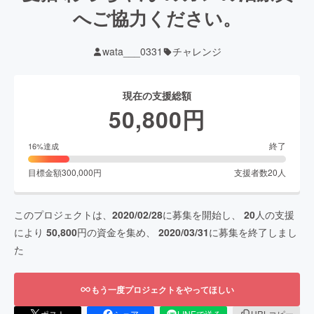
へご協力ください。
wata___0331
チャレンジ
現在の支援総額
50,800
円
終了
16
%達成
目標金額
300,000
円
支援者数
20
人
このプロジェクトは、
2020/02/28
に募集を開始し、
20
人の支援
により
50,800
円の資金を集め、
2020/03/31
に募集を終了しまし
た
もう一度プロジェクトをやってほしい
ポスト
シェア
LINEで送る
URLコピー