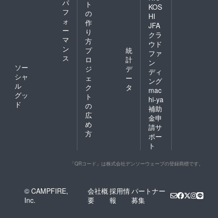
パ
ト
KOS
フ
の
HI
ォ
作
JFA
ー
り
クラ
マ
方
ウド
ン
プ
統
ファ
ス
ロ
計
ン
ソー
ジ
デ
ディ
シャ
ェ
ー
ング
ル
ク
タ
mac
グッ
ト
hi-ya
ド
の
補助
広
金申
め
請サ
方
ポー
ト
「QRコード」は株式会社デンソーウェーブの登録商標です。
© CAMPFIRE,
会社概
採用情
パートナー
Inc.
要
報
募集