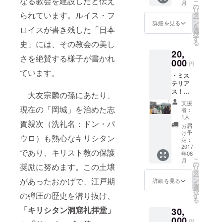
なる教会を建設したと伝え
こ
月
ティー
の
リ
招待
られています。ルイス・フ
タ
ー
ン
詳細を見る
を
ロイスが書き残した「日本
選
択
す
る
史」には、その教会の美し
20,
さを絶賛する様子が書かれ
000
円
ています。
・ミス
テリア
ス！
大友宗麟の孫にあたり、
「竹田
支援
キリシ
現在の「岡城」を治めた志
者：
タン」
1人
賀親次（洗礼名：ドン・パ
冊子 ・
お届
ミステ
け予
ウロ）も熱心なキリシタン
リア
定：
ス！
2017
であり、キリスト教の保護
年08
「竹田
こ
月
キリシ
の
奨励に努めます。この土壌
リ
タン」
タ
ー
ガイド
があったおかげで、江戸期
ン
詳細を見る
を
ツアー
選
択
の弾圧の歴史を潜り抜け、
ペアチ
す
る
ケット
「キリシタン洞窟礼拝堂」
30,
・資料
館オー
000
円