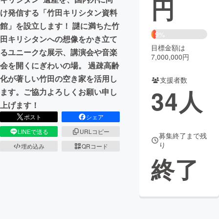
円
け発信する「竹田キリシタン資料
まちづくり・地域活性化
館」を設立します！ 謎に満ちた竹
9%
田キリシタンへの想像をかき立て
目標金額は
CAMPFIRE for Social Good
CAMPFIRE Creation
るユニークな展示、講演会や音楽
7,000,000円
CAMPFIREふるさと納税
machi-ya
コミュニティ
会を開くにぎわいの場。 過疎高齢
化が著しい竹田の空き家を活用し
支援者数
34
人
ます。ご協力よろしくお願い申し
上げます！
ポスト
シェア
LINEで送る
URLコピー
募集終了まで残
り
埋め込み
QRコード
終了