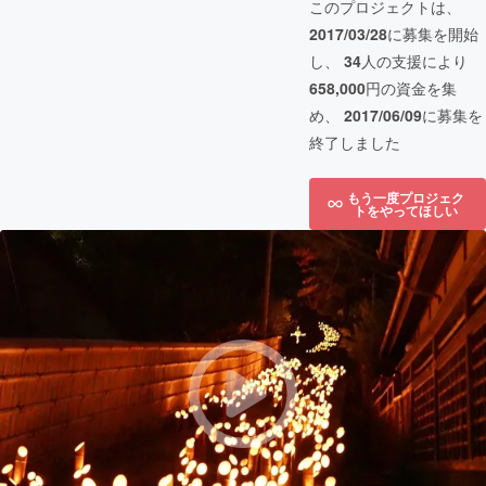
このプロジェクトは、
2017/03/28
に募集を開始
し、
34
人の支援により
658,000
円の資金を集
め、
2017/06/09
に募集を
終了しました
もう一度プロジェク
トをやってほしい