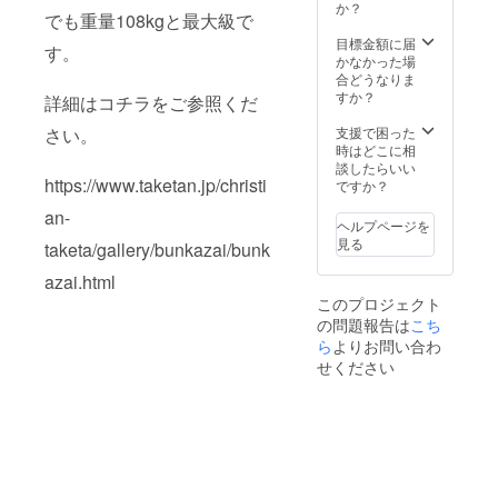
高原）※
か？
でも重量108kgと最大級で
冬期休
業あり
目標金額に届
す。
●大丸
かなかった場
旅館
合どうなりま
（外
すか？
詳細はコチラをご参照くだ
湯：ラ
ムネ温
さい。
支援で困った
泉館）
時はどこに相
（長湯
談したらいい
https://www.taketan.jp/christi
温泉）
ですか？
●宿房
an-
翡翠之
ヘルプページを
庄（長
見る
taketa/gallery/bunkazai/bunk
湯温
泉）
azai.html
●丸長旅
このプロジェクト
館（長
の問題報告は
こち
湯温
泉） ・
ら
よりお問い合わ
資料館
せください
オープ
ン記念
のパー
ティー
招待