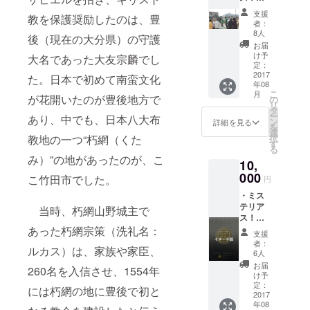
「竹田
支援
教を保護奨励したのは、豊
キリシ
者：
タン」
8人
後（現在の大分県）の守護
ガイド
お届
ツアー
け予
大名であった大友宗麟でし
ペアチ
定：
ケット
2017
た。日本で初めて南蛮文化
年08
・資料
こ
月
館オー
が花開いたのが豊後地方で
の
リ
プン記
タ
ー
あり、中でも、日本八大布
念の
ン
詳細を見る
を
パー
選
教地の一つ“朽網（くた
択
ティー
す
る
招待
み）”の地があったのが、こ
10,
000
こ竹田市でした。
円
・ミス
テリア
当時、朽網山野城主で
ス！
「竹田
あった朽網宗策（洗礼名：
支援
キリシ
者：
ルカス）は、家族や家臣、
タン」
6人
冊子 ・
お届
260名を入信させ、1554年
資料館
け予
オープ
定：
には朽網の地に豊後で初と
ン記念
2017
年08
のパー