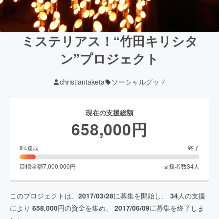
ミステリアス！“竹田キリシタ
ン”プロジェクト
christiantaketa
ソーシャルグッド
現在の支援総額
658,000
円
終了
9
%達成
目標金額
7,000,000
円
支援者数
34
人
このプロジェクトは、
2017/03/28
に募集を開始し、
34
人の支援
により
658,000
円の資金を集め、
2017/06/09
に募集を終了しま