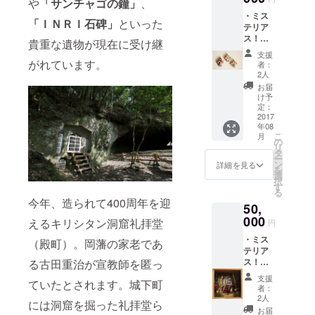
や
「サンチャゴの鐘」
、
プン記
・ミス
念の
「ＩＮＲＩ石碑」
といった
テリア
パー
ス！
ティー
貴重な遺物が現在に受け継
「竹田
招待
支援
キリシ
がれています。
者：
タン」
2人
冊子 ・
お届
ミステ
け予
リア
定：
ス！
2017
年08
「竹田
こ
月
キリシ
の
リ
タン」
タ
ー
ガイド
ン
詳細を見る
を
ツアー
選
択
ペアチ
す
る
ケット
今年、造られて400周年を迎
50,
・ミス
テリア
000
えるキリシタン洞窟礼拝堂
円
ス！
・ミス
「竹田
（殿町）。岡藩の家老であ
テリア
キリシ
ス！
る古田重治が宣教師を匿っ
タン」
「竹田
オリジ
支援
ていたとされます。城下町
キリシ
ナルペ
者：
タン」
ンダン
2人
には洞窟を掘った礼拝堂ら
冊子 ・
ト（※画
お届