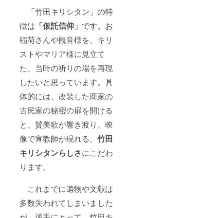
「竹田キリシタン」の特
徴は
「仮託信仰」
です。お
稲荷さんや観音様を、キリ
ストやマリア様に見立て
た、当時の祈りの場を再現
したいと思っています。具
体的には、改装した商家の
古民家の秘密の扉を開ける
と、賛美歌が響き渡り、映
像で宣教師が現れる、
竹田
キリシタンらしさ
にこだわ
ります。
これまでに遺物や文献は
多数失われてしまいました
が、逆手にとって、竹田キ