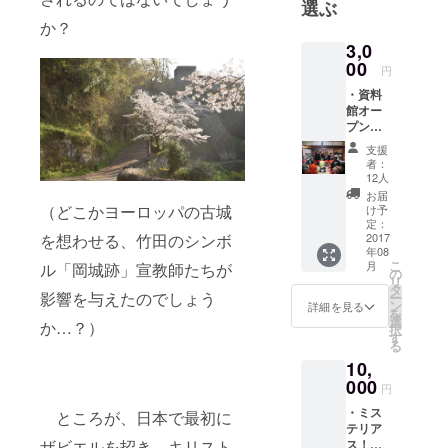
選ぶ
す。全国的
か？
にもユニー
3,0
クな「竹田
00
円
キリシタン
・資料
文化」を国
館オー
プン記
内外に伝え
念の
支援
るために、
パー
者：
清掃活動や
ティー
12人
招待
ボランティ
お届
（どこかヨーロッパの古城
け予
アガイド、
定：
を想わせる、竹田のシンボ
2017
勉強会など
年08
の活動をし
こ
月
ル「岡城跡」宣教師たちが
の
リ
ておりま
タ
影響を与えたのでしょう
ー
す。
ン
詳細を見る
を
選
か…？）
択
す
る
10,
000
円
・ミス
ところが、日本で最初に
テリア
ザビエルを招き、キリスト
ス！