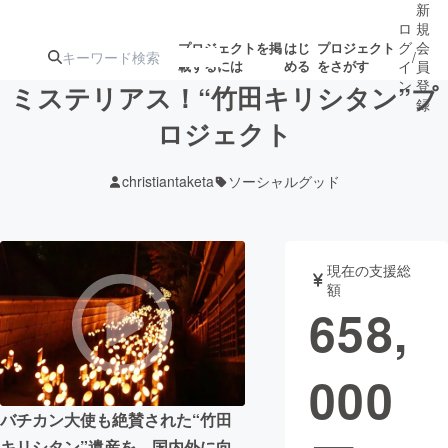
新
ロ
規
グ
会
プロジェクトを掲
はじ
プロジェクト
/
載するには
める
をさがす
イ
員
ン
登
ミステリアス！“竹田キリシタン”プ
録
ロジェクト
人気のプロ
注目のリ
注目の新着プロ
募集終了が近いプ
もうすぐ公開
christiantaketa
ソーシャルグッド
ジェクト
ターン
ジェクト
ロジェクト
されます
アート・写真
音楽
現在の支援総
額
658,
テクノロジー・ガジェット
ゲーム・サ
000
映像・映画
書籍・雑誌
バチカン大使も絶賛された“竹田
ビジネス・起業
チャレンジ
キリシタン”遺産を、国内外に向