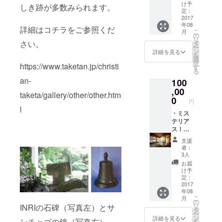
ミステ
像はイ
け予
しき跡が多数みられます。
リア
メージ
定：
ス！
2017
で
年08
「竹田
す。）
詳細はコチラをご参照くだ
こ
月
キリシ
・資料
の
リ
タン」
さい。
館オー
タ
ー
ガイド
プン記
ン
詳細を見る
を
ツアー
念の
選
択
https://www.taketan.jp/christi
ペアチ
パー
す
る
ケット
ティー
an-
100
・「キ
招待
リシタ
,00
taketa/gallery/other/other.htm
ン洞窟
0
円
礼拝
l
堂」押
・ミス
し花額
テリア
（※画像
ス！
はイ
「竹田
支援
メージ
キリシ
者：
で
タン」
3人
す。）
冊子 ・
お届
・資料
竹田市
け予
館オー
温泉旅
定：
プン記
館ペア
2017
年08
念の
宿泊チ
こ
月
パー
ケット
の
リ
INRIの石碑（写真左）とサ
ティー
（※画像
タ
ー
招待
はイ
ン
詳細を見る
ンチャゴの鐘（写真右）
を