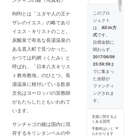
メージ
選
択
で
す
る
す。）
このプロ
INRIとは「ユダヤ人の王ナ
ペア
ジェクト
宿泊
ザレのイエス」の略であり
（１泊
は、
All-In方
イエス・キリストのこと。
２食
式
です。
付）
炭酸泉で有名な長湯温泉の
クーポ
目標金額に
ン券
ある直入町で見つかった。
関わらず、
対象宿
は以下
2017/06/09
かつては朽網（くたみ）と
のとお
23:59:59
ま
り（５
呼ばれ、「日本八大キリス
件）：
でに集まっ
●レゾ
ト教布教地」のひとつ。長
た金額が
ネイト
湯温泉に根付いている飲泉
クラブ
ファンディ
くじゅ
文化はヨーロッパの宣教師
ングされま
う（久
住高
す。
がもたらしたともいわれて
原）
●ザ・ガ
います。
ンジー
支援に関するよ
ホテル
くある質問
＆リ
サンチャゴの鐘は国内に現
ゾート
手数料はいく
存するキリシタンベルの中
（久住
らかかります