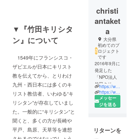
christi
antaket
▼『竹田キリシタ
a
ン』について
大分県
初めてのプ
ロジェクト
です
1549年にフランシスコ・
2016年9月に
ザビエルが日本にキリスト
発足した
教を伝えてから、とりわけ
「NPO法人
竹田キリシ
九州・西日本には多くのキ
https://www.taketan.jp/christian-taketa/index.html
タン未来計
https://www.facebook.com/taketamisterio/
リスト教信者、いわゆる“キ
画」です。
メッセー
リシタン”が存在していまし
竹田は、藩
ジを送る
ぐるみでキ
た。一般的に“キリシタン”と
リシタン文
聞くと、多くの方が長崎や
隠した「隠
平戸、島原、天草等を連想
リターンを
しキリシタ
されるのではないでしょう
ン」の町で