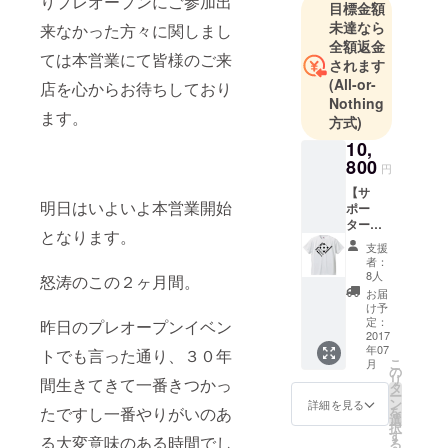
りプレオープンにご参加出
目標金額
未達なら
来なかった方々に関しまし
全額返金
ては本営業にて皆様のご来
されます
(All-or-
店を心からお待ちしており
Nothing
ます。
方式)
10,
800
円
【サ
明日はいよいよ本営業開始
ポー
ター
となります。
グッ
支援
ズ・T
者：
シャツ
8人
怒涛のこの２ヶ月間。
コー
お届
ス】 ・
け予
MEGAS
定：
昨日のプレオープンイベン
TOPPE
2017
年07
R DOMI
トでも言った通り、３０年
こ
月
デザイ
の
リ
間生きてきて一番きつかっ
ン・サ
タ
ー
ポー
ン
詳細を見る
たですし一番やりがいのあ
を
ターT
選
択
シャツ
す
る大変意味のある時間でし
る