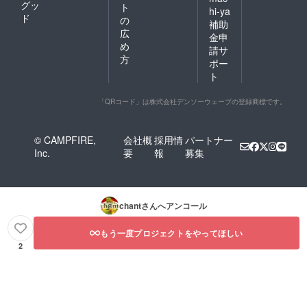
グッ
ト
hi-ya
ド
の
補助
広
金申
め
請サ
方
ポー
ト
「QRコード」は株式会社デンソーウェーブの登録商標です。
© CAMPFIRE,
会社概
採用情
パートナー
Inc.
要
報
募集
chant
さんへアンコール
もう一度プロジェクトをやってほしい
2