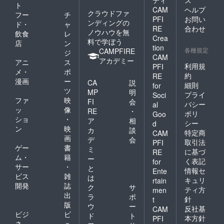
ティ
ス
ト
CAM
ヘルプ
クラウドファ
フー
チ
PFI
お問い
ンディングの
ド・
ャ
RE
合わせ
ノウハウを無
飲食
レ
Crea
料で学ぼう
店
ン
tion
各種規定
CAMPFIRE
ジ
CAM
アカデミー
アニ
ス
利用規
PFI
メ・
ポ
約
RE
漫画
ー
CA
説
細則
for
ツ
MP
明
プライ
Soci
ファ
映
FI
会
バシー
al
ッ
像
RE
・
ポリ
Goo
ショ
・
ア
相
シー
d
ン
映
カ
談
特定商
CAM
画
デ
会
取引法
PFI
ゲー
書
ミ
に基づ
RE
ム・
籍
ー
く表記
for
サー
・
と
情報セ
Ente
ビス
雑
は
キュリ
rtain
開発
誌
ク
サ
ティ方
men
出
ラ
ポ
針
t
版
ウ
ー
反社基
CAM
ビジ
ビ
ド
ト
本方針
PFI
ネ
ュ