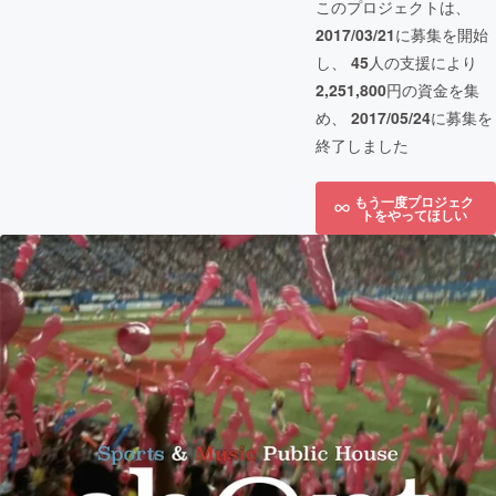
このプロジェクトは、
2017/03/21
に募集を開始
し、
45
人の支援により
2,251,800
円の資金を集
め、
2017/05/24
に募集を
終了しました
もう一度プロジェク
トをやってほしい