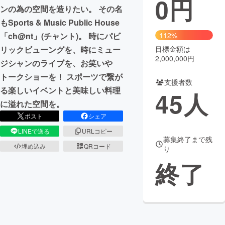
0
円
ンの為の空間を造りたい。 その名
まちづくり・地域活性化
もSports & Music Public House
「ch@nt」(チャント)。 時にパビ
112%
リックビューングを、時にミュー
目標金額は
CAMPFIRE for Social Good
CAMPFIRE Creation
2,000,000円
ジシャンのライブを、お笑いや
CAMPFIREふるさと納税
machi-ya
コミュニティ
トークショーを！ スポーツで繋が
支援者数
る楽しいイベントと美味しい料理
45
人
に溢れた空間を。
ポスト
シェア
LINEで送る
URLコピー
募集終了まで残
埋め込み
QRコード
り
終了