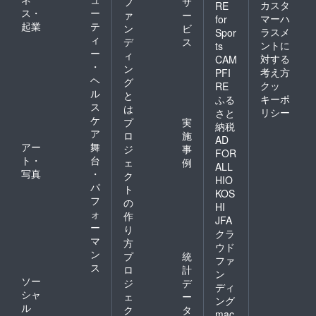
フ
サ
カスタ
RE
ス・
ー
ァ
ー
マーハ
for
起業
テ
ン
ビ
ラスメ
Spor
ィ
デ
ス
ントに
ts
ー
ィ
対する
CAM
・
ン
考え方
PFI
ヘ
グ
クッ
RE
ル
と
キーポ
ふる
ス
は
リシー
さと
ケ
プ
実
納税
ア
ロ
施
AD
アー
舞
ジ
事
FOR
ト・
台
ェ
例
ALL
写真
・
ク
HIO
パ
ト
KOS
フ
の
HI
ォ
作
JFA
ー
り
クラ
マ
方
ウド
ン
プ
統
ファ
ス
ロ
計
ン
ソー
ジ
デ
ディ
シャ
ェ
ー
ング
ル
ク
タ
mac