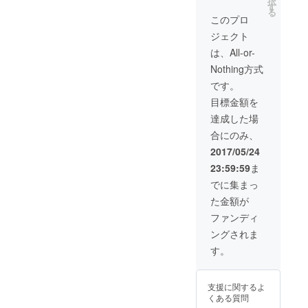
択
デザイ
リンク
パート
す
る
ン・サ
サービ
ナーギ
このプロ
ポー
ス
フト
ジェクト
タータ
イベン
（年４
ンブ
ト優先
回、計
は、All-or-
ラー ・
予約
上利益
Nothing方式
ch＠nt
レセ
のうち
チケッ
プショ
10％を
です。
ト2000
ンパー
メン
目標金額を
円分 ・
ティに
バー頭
お礼の
ご招待
割りで
達成した場
手紙 ・
年
ch＠nt
合にのみ、
当店
に二度
チケッ
web
当店主
トにて
2017/05/24
ページ
催イベ
プレゼ
23:59:59
ま
にサ
ントへ
ント）
ポー
無料ご
飲
でに集まっ
ター
招待
食費常
た金額が
ネーム
（お好
時
の記載
きなイ
10％OF
ファンディ
ベント
F
ングされま
にお申
記念日
込み頂
やパー
す。
けま
ティな
す。飲
ど、年
食代は
に一度
支援に関するよ
別） ・
あなた
くある質問
MEGAS
だけの