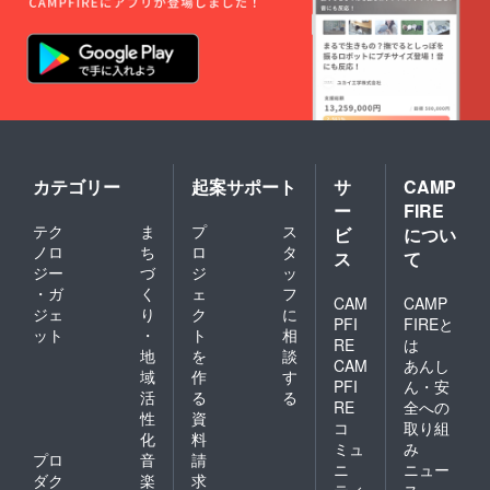
ン・サ
ポー
タータ
ンブ
ラー ・
初回ch
＠ntチ
ケット
10,000
円分 ・
お礼の
カテゴリー
起案サポート
サ
CAMP
手紙 ・
ー
FIRE
当店
テク
ま
プ
ス
ビ
につい
web
ノロ
ち
ロ
タ
ページ
ス
て
にサ
ジー
づ
ジ
ッ
ポー
・ガ
く
ェ
フ
CAM
CAMP
ター
ジェ
り
ク
に
ネーム
PFI
FIREと
ット
・
ト
相
の記載
RE
は
地
を
談
CAM
あんし
域
作
す
PFI
ん・安
活
る
る
RE
全への
性
資
コ
取り組
化
料
ミュ
み
プロ
音
請
ニ
ニュー
ダク
楽
求