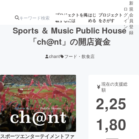
新
ロ
規
グ
会
プロジェクトを掲
はじ
プロジェクト
/
載するには
める
をさがす
イ
員
ン
登
Sports ＆ Music Public House
録
「ch@nt」の開店資金
人気のプロ
注目のリ
注目の新着プロ
募集終了が近いプ
もうすぐ公開
chant
フード・飲食店
ジェクト
ターン
ジェクト
ロジェクト
されます
アート・写真
音楽
現在の支援総
額
2,25
テクノロジー・ガジェット
ゲーム・サ
1,80
映像・映画
書籍・雑誌
ビジネス・起業
チャレンジ
スポーツエンターテイメントファ