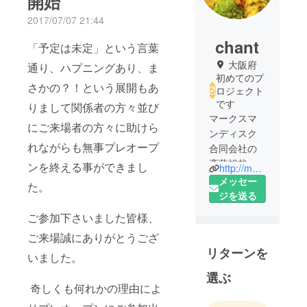
開始
2017/07/07 21:44
chant
「予定は未定」という言葉
大阪府
通り、ハプニングあり、ま
初めてのプ
さかの？！という展開もあ
ロジェクト
です
りまして関係者の方々並び
マークスマ
にご来場者の方々に助けら
ンディスク
れながらも無事プレオープ
合同会社の
斎藤裕哉と
ンを終える事ができまし
http://marksman-disc.co.jp
申します。
メッセー
た。
プロジェク
ジを送る
ト終了ま
ご参加下さいました皆様、
で、どうぞ
ご来場誠にありがとうござ
宜しくお願
リターンを
い致しま
いました。
す。
選ぶ
奇しくも何れかの理由によ