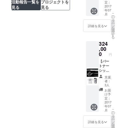
活動報告一覧を
プロジェクトを
年
チナサ
R DOMI
定：
に二度
ポー
2017
見る
見る
デザイ
年07
当店主
ターラ
ン・サ
こ
月
催イベ
イセン
ポー
の
リ
ントへ
ス
タータ
タ
ー
無料ご
記念日
ンブ
ン
詳細を見る
を
招待
やパー
ラー ・
選
択
（お好
ティな
ch＠nt
す
る
きなイ
ど、年
チケッ
324
ベント
に一度
ト2000
にお申
あなた
,00
円分 ・
込み頂
だけの
お礼の
0
円
けま
記念イ
手紙 ・
す。飲
ベント
【パー
当店
食代は
の制作
トナー
web
別） ・
及び開
シップ
ページ
MEGAS
催 （但
ライセ
にサ
支援
TOPPE
し来場
ンス
ポー
者：
R DOMI
者の飲
コー
ター
3人
デザイ
食代は
ス】 ・
ネーム
お届
ン・サ
ご負担
パート
の記載
け予
ポー
頂きま
ナー
定：
ターT
す。）
シップ
2017
年07
シャツ
来
ライセ
こ
月
・
店時、
ンス
の
リ
MEGAS
同伴者
計上
タ
ー
TOPPE
全員に
利益に
ン
詳細を見る
を
R DOMI
ワンド
応じた
選