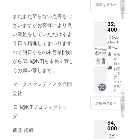
ー
年に
ン
詳細を見る
を
一度当
選
択
店主催
す
まだまだ至らない点等もご
る
イベン
32,
トへ無
ざいますがお客様により良
料ご招
400
円
待 （お
い満足をしていただけるよ
【シル
好きな
う日々精進してまいります
バーサ
イベン
ポー
トにお
ので明日からの本営業開始
ターラ
申込み
支援
イセン
頂けま
者：
から[CH@NT]を末長く宜し
スコー
す。飲
12人
ス】 ・
食代は
お届
くお願い致します。
シル
別） ・
け予
バーサ
MEGAS
定：
ポー
2017
TOPPE
マークスマンディスク合同
年07
ターラ
R DOMI
こ
月
イセン
会社
デザイ
の
リ
ス
ン・サ
タ
ー
来店
ポー
ン
詳細を見る
を
CH@NTプロジェクトリー
時、毎
ターT
選
択
回ワン
シャツ
す
ダー
る
ドリン
・
54,
クサー
MEGAS
ビス
000
TOPPE
円
斎藤 裕哉
イベ
R DOMI
【ゴー
ント優
デザイ