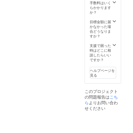
TOPPE
記念イ
手数料はいく
R DOMI
ベント
らかかります
デザイ
の制作
か？
ン・サ
及び開
ポー
催 （但
目標金額に届
ターT
し来場
かなかった場
シャツ
者の飲
合どうなりま
・
食代は
すか？
MEGAS
ご負担
TOPPE
頂きま
支援で困った
R DOMI
す。）
時はどこに相
デザイ
来
談したらいい
ン・サ
店時、
ですか？
ポー
同伴者
タータ
全員に
ヘルプページを
ンブ
ワンド
見る
ラー ・
リンク
ch＠nt
サービ
チケッ
ス
このプロジェクト
ト2000
イベン
の問題報告は
こち
円分 ・
ト優先
お礼の
予約
ら
よりお問い合わ
手紙 ・
レセ
せください
当店
プショ
web
ンパー
ページ
ティに
にサ
ご招待
ポー
年