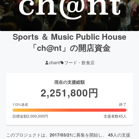
Sports ＆ Music Public House
「ch@nt」の開店資金
chant
フード・飲食店
現在の支援総額
2,251,800
円
終了
112
%達成
目標金額
2,000,000
円
支援者数
45
人
このプロジェクトは、
2017/03/21
に募集を開始し、
45
人の支援