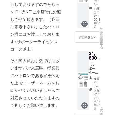
者：
ンプ
行しておりますのでそちら
1人
リート
お届
を[CH@NT]ご来店時にお渡
コー
け予
ス】 ・
定：
しさせて頂きます。（昨日
MEGAS
2018
年07
TOPPE
ご来場下さいましたパトロ
こ
月
R DOMI
の
リ
デザイ
タ
ン様にはお渡ししておりま
ー
ン・サ
ン
詳細を見る
を
ポー
す※サポーターライセンス
選
択
ターT
す
る
コース以上）
シャツ
21,
・
MEGAS
600
円
その際大変お手数ではござ
TOPPE
【サ
R DOMI
いますがご来店時、従業員
ポー
デザイ
ターラ
ン・サ
にパトロンである旨を伝え
イセン
ポー
支援
スコー
タータ
た上でユーザーネームをお
者：
ス】 ・
ンブ
9人
サポー
ラー ・
聞かせくださいましたらご
お届
ターラ
ch＠nt
け予
対応させていただきますの
イセン
チケッ
定：
ス
2017
ト2000
で宜しくお願い致します。
年07
イベン
円分 ・
こ
月
ト優先
お礼の
の
リ
予約
手紙
タ