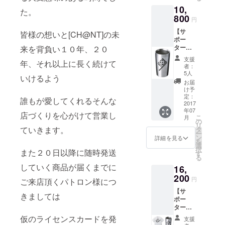
・ch＠
10,
ntチ
た。
ケット
800
円
2000円
【サ
分 ・お
皆様の想いと[CH@NT]の未
ポー
礼の手
ター
来を背負い１０年、２０
紙
グッ
支援
年、それ以上に長く続けて
ズ・タ
者：
ンブ
5人
いけるよう
ラー
お届
コー
け予
ス】 ・
定：
誰もが愛してくれるそんな
MEGAS
2017
年07
TOPPE
店づくりを心がけて営業し
こ
月
R DOMI
の
リ
デザイ
ていきます。
タ
ー
ン・サ
ン
詳細を見る
を
ポー
選
択
また２０日以降に随時発送
タータ
す
る
ンブ
していく商品が届くまでに
16,
ラー ・
ch＠nt
200
円
ご来店頂くパトロン様につ
チケッ
【サ
ト2000
きましては
ポー
円分 ・
ター
お礼の
グッ
手紙
仮のライセンスカードを発
支援
ズ・コ