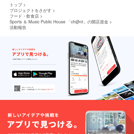
ター
に二度
トップ
>
ネーム
当店主
プロジェクトをさがす
>
の記載
催イベ
フード・飲食店
>
ントへ
無料ご
Sports ＆ Music Public House 「ch@nt」の開店資金
>
招待
活動報告
（お好
きなイ
ベント
にお申
込み頂
けま
す。飲
食代は
別） ・
MEGAS
TOPPE
R DOMI
デザイ
ン・サ
ポー
ターT
シャツ
・
MEGAS
TOPPE
R DOMI
デザイ