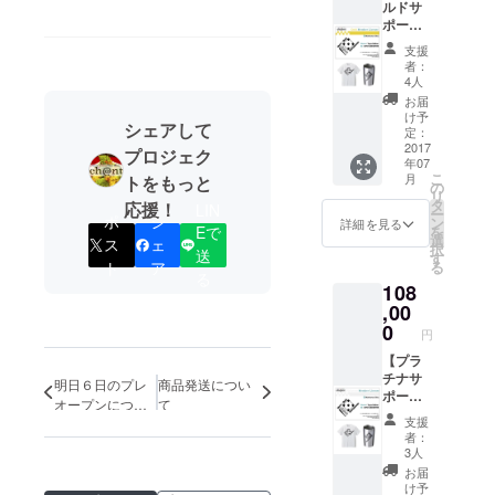
ルドサ
先予約
ン・サ
ポー
年
ポー
ターラ
に二度
タータ
支援
イセン
当店主
ンブ
者：
スコー
催イベ
ラー ・
4人
ス】 ・
ントへ
ch＠nt
お届
ゴール
ご無料
チケッ
け予
シェアして
ドサ
ご招待
定：
ト2000
ポー
2017
（お好
円分 ・
プロジェク
年07
ターラ
きなイ
お礼の
こ
月
トをもっと
イセン
ベント
の
手紙
リ
ス
にお申
タ
応援！
LIN
ー
来店
ポ
シ
込み頂
ン
詳細を見る
を
Eで
時、同
けま
選
ス
ェ
択
伴者全
送
す。飲
す
る
ト
ア
員にワ
食代は
る
108
ンドリ
別） ・
ンク
,00
MEGAS
サービ
TOPPE
0
円
ス
R DOMI
イベン
【プラ
デザイ
ト優先
チナサ
ン・サ
明日６日のプレ
商品発送につい
予約
ポー
ポー
オープンについ
て
レセ
ターラ
ターT
支援
て
プショ
イセン
シャツ
者：
ンパー
スコー
・
3人
ティに
ス】】
MEGAS
お届
ご招待
・プラ
TOPPE
け予