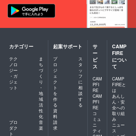
カテゴリー
起案サポート
サ
CAMP
ー
FIRE
テク
ま
プ
ス
ビ
につい
ノロ
ち
ロ
タ
ス
て
ジー
づ
ジ
ッ
・ガ
く
ェ
フ
CAM
CAMP
ジェ
り
ク
に
PFI
FIREと
ット
・
ト
相
RE
は
地
を
談
CAM
あんし
域
作
す
PFI
ん・安
活
る
る
RE
全への
性
資
コ
取り組
化
料
ミュ
み
プロ
音
請
ニ
ニュー
ダク
楽
求
ティ
ス
ト