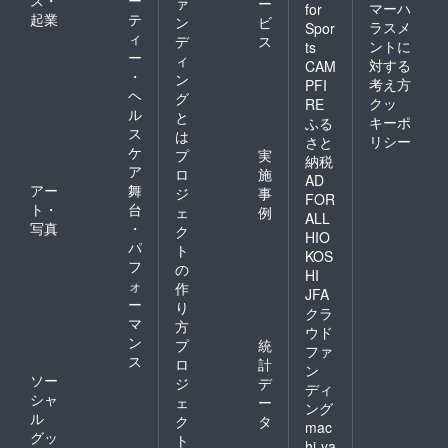
ァ
ー
マーハ
for
起業
テ
ン
ビ
ラスメ
Spor
ィ
デ
ス
ントに
ts
ー
ィ
対する
CAM
・
ン
考え方
PFI
ヘ
グ
クッ
RE
ル
と
キーポ
ふる
ス
は
リシー
さと
ケ
プ
実
納税
ア
ロ
施
AD
アー
舞
ジ
事
FOR
ト・
台
ェ
例
ALL
写真
・
ク
HIO
パ
ト
KOS
フ
の
HI
ォ
作
JFA
ー
り
クラ
マ
方
ウド
ン
プ
統
ファ
ス
ロ
計
ン
ソー
ジ
デ
ディ
シャ
ェ
ー
ング
ル
ク
タ
mac
グッ
ト
hi-ya