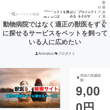
新
ロ
規
グ
会
プロジェクトを掲
はじ
プロジェクト
/
載するには
める
をさがす
イ
員
ン
登
動物病院ではなく適正の獣医をすぐ
録
に探せるサービスをペットを飼って
いる人に広めたい
人気のプロ
注目のリ
注目の新着プロ
募集終了が近いプ
もうすぐ公開
ジェクト
ターン
ジェクト
ロジェクト
されます
Animalcun
プロダクト
アート・写真
音楽
現在の支援総
テクノロジー・ガジェット
ゲーム・サ
額
9,00
映像・映画
書籍・雑誌
0
円
ビジネス・起業
チャレンジ