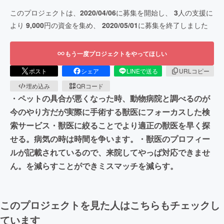
このプロジェクトは、
2020/04/06
に募集を開始し、
3
人の支援に
より
9,000
円の資金を集め、
2020/05/01
に募集を終了しました
もう一度プロジェクトをやってほしい
ポスト
シェア
LINEで送る
URLコピー
埋め込み
QRコード
・ペットの具合が悪くなった時、動物病院と調べるのが
今のやり方だが実際に手術する獣医にフォーカスした検
索サービス・獣医に絞ることでより適正の獣医を早く探
せる。病気の時は時間を争います。・獣医のプロフィー
ルが記載されているので、来院してやっぱ対応できませ
ん。を減らすことができミスマッチを減らす。
このプロジェクトを見た人はこちらもチェックし
ています