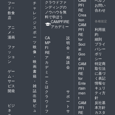
CAM
ヘルプ
クラウドファ
フー
チ
PFI
お問い
ンディングの
ド・
ャ
RE
合わせ
ノウハウを無
飲食
レ
Crea
料で学ぼう
店
ン
tion
各種規定
CAMPFIRE
ジ
CAM
アカデミー
アニ
ス
利用規
PFI
メ・
ポ
約
RE
漫画
ー
CA
説
細則
for
ツ
MP
明
プライ
Soci
ファ
映
FI
会
バシー
al
ッ
像
RE
・
ポリ
Goo
ショ
・
ア
相
シー
d
ン
映
カ
談
特定商
CAM
画
デ
会
取引法
PFI
ゲー
書
ミ
に基づ
RE
ム・
籍
ー
く表記
for
サー
・
と
情報セ
Ente
ビス
雑
は
キュリ
rtain
開発
誌
ク
サ
ティ方
men
出
ラ
ポ
針
t
版
ウ
ー
反社基
CAM
ビジ
ビ
ド
ト
本方針
PFI
ネ
ュ
フ
サ
カスタ
RE
ス・
ー