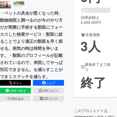
まちづくり・地域活性化
0%
・ペットの具合が悪くなった時、
目標金額は
動物病院と調べるのが今のやり方
2,400,000円
CAMPFIRE for Social Good
CAMPFIRE Creation
だが実際に手術する獣医にフォー
CAMPFIREふるさと納税
machi-ya
コミュニティ
カスした検索サービス・獣医に絞
支援者数
3
人
ることでより適正の獣医を早く探
せる。病気の時は時間を争いま
す。・獣医のプロフィールが記載
されているので、来院してやっぱ
募集終了まで残
対応できません。を減らすことが
り
終了
できミスマッチを減らす。
ポスト
シェア
LINEで送る
URLコピー
埋め込み
QRコード
このプロジェクトは、