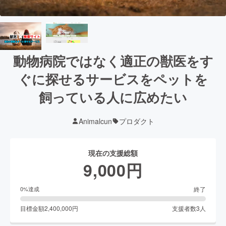
動物病院ではなく適正の獣医をす
ぐに探せるサービスをペットを
飼っている人に広めたい
Animalcun
プロダクト
現在の支援総額
9,000
円
終了
0
%達成
目標金額
2,400,000
円
支援者数
3
人