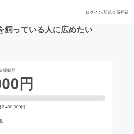
ログイン
/
新規会員登録
を飼っている人に広めたい
うすぐ公開されます
支援総額
プロダクト
000
円
ファッション
スポーツ
,400,000円
数
ア
ソーシャルグッド
人