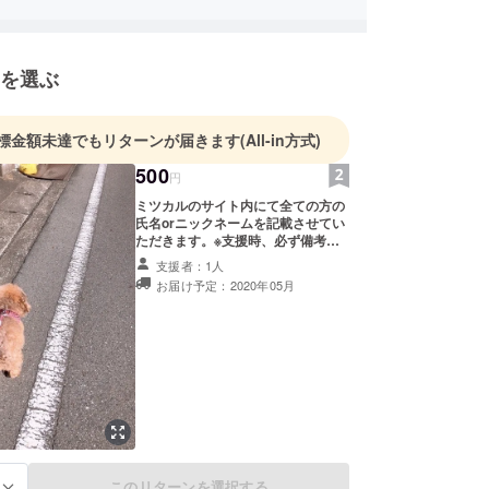
きやイノシシまで家の近くにいることもありまし
動物がすごく大好きでインコをずっと飼っていまし
を選ぶ
年インコは何かを誤飲し栄養が摂取できなくなり亡
しまいその時の動物病院探しに苦労したことから今
うなサービスを立ち上げました。
標金額未達でもリターンが届きます
(All-in方式)
検索サービスは掲載する獣医の負担も少なくより多
に登録してただき、カメや爬虫類などのニッチな生
500
円
応できる柔軟なサービスを目指しております。
ミツカルのサイト内にて全ての方の
氏名orニックネームを記載させてい
ただきます。※支援時、必ず備考欄
にご希望のお名前をご記入くださ
支援者：1人
い。
お届け予定：2020年05月
このリターンを選択する
る