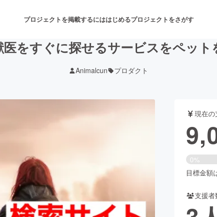
プロジェクトを掲載するには
はじめる
プロジェクトをさがす
獣医をすぐに探せるサービスをペット
Animalcun
プロダクト
注目のリターン
注目の新着プロジェクト
募集終了が近いプロジェクト
も
現在の
音楽
舞台・パフォーマンス
9,
ゲーム・サービス開発
フード・飲食店
0%
書籍・雑誌出版
アニメ・漫画
目標金額は2
支援者
チャレンジ
ビューティー・ヘルスケ
3