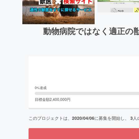
動物病院ではなく適正の
0
%達成
目標金額
2,400,000
円
このプロジェクトは、
2020/04/06
に募集を開始し、
3
人