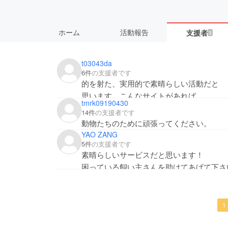
ホーム
活動報告
支援者
3
t03043da
6件
の支援者です
的を射た、実用的で素晴らしい活動だと
思います。こんなサイトがあれば、
tmrk09190430
愛犬を診てもらうとき本当に助かります。
14件
の支援者です
少ないですが足しにしてください
動物たちのために頑張ってください。
YAO ZANG
5件
の支援者です
素晴らしいサービスだと思います！
困っている飼い主さんを助けてあげて下さ
1