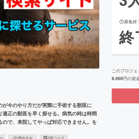
募集終
CAMPFIRE for Social Good
CAMPFIRE Creation
終
CAMPFIREふるさと納税
machi-ya
コミュニティ
このプロジェ
9,000
円の資
のが今のやり方だが実際に手術する獣医に
り適正の獣医を早く探せる。病気の時は時間
るので、来院してやっぱ対応できません。を
ピー
埋め込み
QRコード