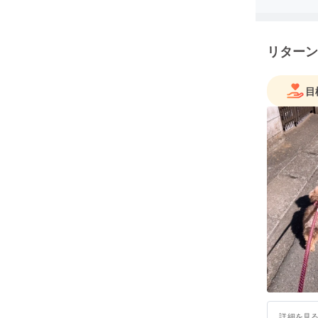
り、たぬ
た。
私自身、
リターン
たが、去
くなって
回このよ
目
この獣医
くの獣医
物にも対
詳細を見