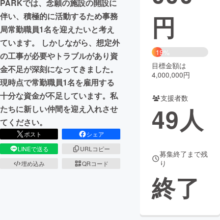
PARKでは、念願の施設の開設に
円
伴い、積極的に活動するため事務
まちづくり・地域活性化
局常勤職員1名を迎えたいと考え
ています。 しかしながら、想定外
CAMPFIRE for Social Good
CAMPFIRE Creation
19%
の工事が必要やトラブルがあり資
CAMPFIREふるさと納税
machi-ya
コミュニティ
目標金額は
金不足が深刻になってきました。
4,000,000円
現時点で常勤職員1名を雇用する
十分な資金が不足しています。私
支援者数
49
人
たちに新しい仲間を迎え入れさせ
てください。
ポスト
シェア
LINEで送る
URLコピー
募集終了まで残
り
埋め込み
QRコード
終了