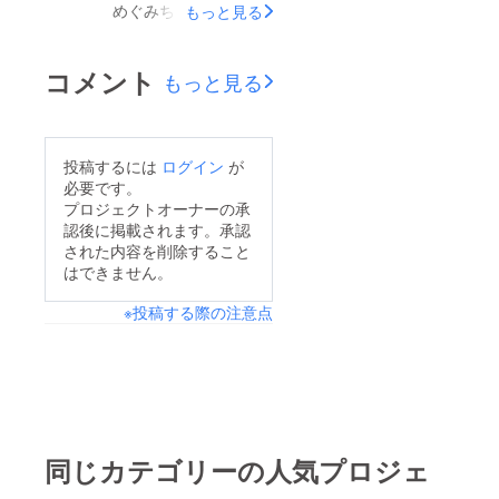
す。でも左官をやって
めぐみちゃんって呼ん
もっと見る
た。そこで岡田さんの
いたので、土間を打っ
でます。山口大樹の彼
これまでの色々な出来
たり、壁塗ったりする
女として神明の秋吉で
コメント
事を伺ったり、僕（浜
もっと見る
時、確実で丁寧な仕事
紹介されました。その
口）が福井に来た「福
をしてくれます。 ●
後遠距離恋愛を成就！
井県ふるさと起業家支
河和田に辿り着いた経
させ結婚を機に鯖江河
援事業」のメンバーへ
投稿するには
ログイン
が
緯からお願いします。
和田に引っ越して来ま
必要です。
の支援をしたいと県庁
「思えば11、2年前、
した。その後七穂が生
プロジェクトオーナーの承
にまで言った話などを
大学の3回生のときに
認後に掲載されます。承認
まれママとして頑張る
伺いました。あの頃に
された内容を削除すること
アートキャンプで初め
姿は、PARKの未来の
はできません。
頑張っていたことが岡
て来て。本当に冷やか
役割に強く繋がってる
田さんという素晴らし
※投稿する際の注意点
し程度だったんですけ
なぁと思っています。
い経営者に認めていた
ど、翌年も冷やかしで
今後のアーチスト活動
だいていたことをとて
来てっていうのがずっ
がどうなっていくのか
も嬉しく思いました。
と続いて。ただそれ以
ワクワクしながら見
その頃はまだPARKの
前に、精華大学の建築
守っていきたいです
組織も何もない状態で
科は結構ヘンで。家を
ね。 ●PARKのメン
同じカテゴリーの人気プロジェ
したが岡田さんの強力
作るというよりは、そ
バーは関西からの移住
な後押しとご支援が