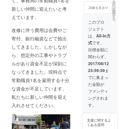
く、事務局の常勤職員1名を
リ
場合、
らセレ
真撮影1
大学で
たのた
タ
ー
別途費
クト）
訪問(2
製品デ
めに、
ン
詳細を見る
新しい仲間に迎えたいと考
を
用がか
写真は
時間ま
ザイン
ブラン
選
択
かりま
イメー
で)無
を学
ディン
えています。
す
る
す。
ジで
料、ド
ぶ。在
グを行
このプロ
す。
メイン
学中は
いま
ジェクト
改修に伴う費用は会費やご
取得代
風鈴工
す。コ
行、
房、素
ンセプ
は、
All-In方
寄付、銀行融資などで捻出
サー
材メー
トの開
式
です。
バーレ
カー、
発をは
してきました。しかしなが
ンタル
靴メー
じめ、
目標金額に
代行、
カーな
ネーミ
ら、想定外の工事やトラブ
関わらず、
メール
ど、複
ングや
アドレ
数の企
ロゴ
ルがあり資金不足が深刻に
2017/08/12
ス取
業との
マー
23:59:59
ま
得、
産学協
ク、広
なってきました。現時点で
ファビ
同プロ
告物な
でに集まっ
常勤職員1名を雇用する十分
コン制
ジェク
ど全方
た金額が
作など
トに参
位的に
な資金が不足しています。
※打ち合
加。卒
一貫性
ファンディ
わせは3
業制作
をも
私たちに新しい仲間を迎え
ングされま
回まで
は
たった
としま
MITSU
ブラン
入れさせてください。
す。
す。そ
BISHI
ディン
れ以外
CHEMI
グを行
は
CAL
いま
支援に関するよ
skype
JUNIO
す。 内
くある質問
・メー
R
容例：