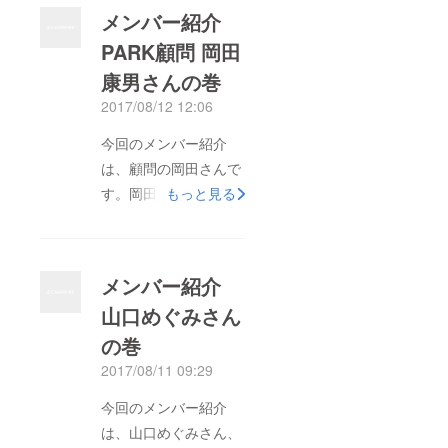
の事務局で働いている
メンバー紹介
ということは聞いてい
PARK顧問 岡田
たのだけども、会う機
康男さんの巻
会がなかなかなかった
のでパークメンバーと
2017/08/12 12:06
して関わるのは結構遅
今回のメンバー紹介
めだったと思います。
は、顧問の岡田さんで
多分皆んなで使える工
す。岡田さん（こそっ
もっと見る
場を作るっていうのが
とみんなは岡ちゃんと
そもそものアイデアの
呼んでます）。ある日
場所だったからだと思
突然にいくんから紹介
います。合流後はパー
メンバー紹介
されました。今改修し
クとして鯖江市の提案
山口めぐみさん
ているカフェにカウン
型市民主役事業などで
の巻
ターがあるのですが、
ディレクターとしての
そこに４畳半の和室が
2017/08/11 09:29
役割を果たしてくれた
あり、そこが昼間は事
り、多様な人との関わ
今回のメンバー紹介
務所、夜は寝床と生活
り方担当？になってま
は、山口めぐみさん、
するすべての場所でし