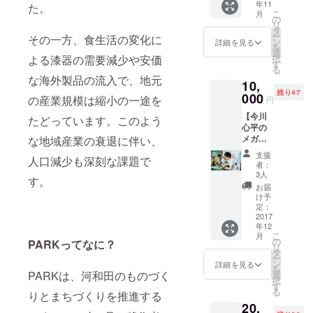
年11
券付
た。
ラット
装後発
こ
月
き）】
キッチ
の
送しま
リ
PARK
ン店主
タ
す。
ー
その一方、食生活の変化に
の屋上
の藤原
ン
詳細を見る
を
でおこ
皓彦氏
選
択
よる漆器の需要減少や安価
なう、
と
す
※4
る
北海道
PARK
月から
な海外製品の流入で、地元
10,
から取
料理人
大幅に
残り47
り寄せ
000
小玉和
使いや
の産業規模は縮小の一途を
円
たジン
沙が作
すく
【今川
ギスカ
る各種
たどっています。このよう
なった
心平の
ンパー
ケータ
鯖江駅
メガネ
な地域産業の衰退に伴い、
ティー
リング
から河
の磨き
にご招
とドリ
和田地
支援
人口減少も深刻な課題で
なお
待しま
ンクを
区まで
者：
し】
す。
提供い
3人
乗れる
す。
PARK
たしま
つつじ
お届
メン
※9月
す。6月
け予
バス
バーで
中旬開
定：
中旬の
（コ
眼鏡職
2017
催予
12-20時
ミュニ
年12
人の今
定。 ※4
（入退
ティー
こ
月
川心平
月から
の
出自
PARKってなに？
バス）
リ
が眼鏡
大幅に
タ
由）に
の往復
ー
の磨き
使いや
ン
PARK
詳細を見る
チケッ
を
なおし
すく
PARKは、河和田のものづく
選
までお
ト&ラ
択
を致し
なった
す
越しい
ポーゼ
る
りとまちづくりを推進する
ます。
鯖江駅
ただけ
かわだ
20,
※プラス
から河
る方に
温泉