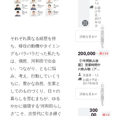
を送付
オリジ
1人
素材選
ナルお
お届
び→プ
椀セッ
け予
ロトタ
トの製
定：
イプ製
作】
2017
年12
作送付
PARK
こ
月
→製作
副理事
の
リ
※お届け
の酒井
タ
ー
まで半
義夫と
ン
詳細を見る
それぞれ異なる経歴を持
を
年程度
理事永
選
択
いただ
富三基
す
ち、移住の動機やタイミン
る
きま
が製作
す。
する”オ
200,000
グもバラバラだった私たち
円
残り29
ジリナ
ルお椀
は、偶然、河和田で出会
【1年間飲み放
セッ
題】 営業時間中
い、つながり、ともに悩
ト”をお
の飲み物（アル
届けし
コールを含む）
支援者：1人
み、考え、行動していくう
ます。
１年間飲み放題
お届け予定：
※角盆、
パスポートで
ちに、豊かな自然、生業と
こ
2017年09月
箸置
の
す。 PARKが
リ
き、汁
タ
オープンしてい
してのものづくり、日々の
ー
椀、飯
ン
る時間で1年間、
詳細を見る
を
碗 ※お
選
暮らしを営むまちが、ゆる
コーヒーやアル
択
届けま
す
コールなどのド
る
やかに循環する“河和田らし
で３か
リンクを飲み放
300
月程度
題にさせていた
さ”こそ、次世代に引き継ぐ
,00
いただ
だきます。 ※入
残り3