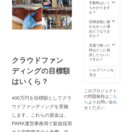
ル等で
DESIG
開業支
手数料はいく
のやり
NER
援・企
らかかります
とりに
AWARD
業ブラ
か？
なりま
2011に
ンディ
す。 ※
て大賞
ング・
目標金額に届
遠方の
を受
ブラン
かなかった場
場合は
賞。卒
ド開発
合どうなりま
別途交
業後は
など 制
すか？
通費・
樹脂部
作物：
宿泊費
品メー
リサー
支援で困った
が必要
カーに
チ・プ
時はどこに相
となり
て製品
ランニ
談したらいい
クラウドファン
ます。
設計に
ング・
ですか？
※混み具
従事。
コンセ
合によ
2013年
プト開
ディングの目標額
ヘルプページを
り、納
より
発・グ
見る
期設定
ワーキ
ラ
はいくら？
ができ
ングホ
フィッ
ない場
リデー
クツー
このプロジェクト
合があ
制度を
ル一式
の問題報告は
こち
りま
利用し
（例：
400万円を目標額としてクラ
す。予
て南半
ロゴ・
ら
よりお問い合わ
ウドファンディングを実施
めご了
球で2年
チラ
せください
承くだ
間を過
シ・カ
します。これらの資金は、
さい。
ごす。
タロ
※ドメイ
現在は
グ・
PARK運営事務局で新規採用
ン・
鯖江市
ウェ
サー
に拠点
ブ・名
する常勤職員の人件費、活