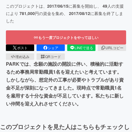
このプロジェクトは、
2017/06/15
に募集を開始し、
49
人の支援
により
781,000
円の資金を集め、
2017/08/12
に募集を終了しま
した
もう一度プロジェクトをやってほしい
ポスト
シェア
LINEで送る
URLコピー
埋め込み
QRコード
PARKでは、念願の施設の開設に伴い、積極的に活動す
るため事務局常勤職員1名を迎えたいと考えています。
しかしながら、想定外の工事が必要やトラブルがあり資
金不足が深刻になってきました。現時点で常勤職員1名
を雇用する十分な資金が不足しています。私たちに新し
い仲間を迎え入れさせてください。
このプロジェクトを見た人はこちらもチェックし