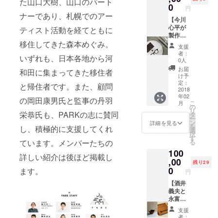
た山口大樹、山口のパート
トを巡
一本ず
0
円
るコー
つ手作
ナーであり、札幌でのアー
スで
【今川
業で製
す。
心平が
作いた
ティスト活動を経てともに
※昼食、
製作す
しま
移住してきた森本めぐみ。
お茶付
るセミ
す。 ※
支援
き ※
オー
お届け
者：
いずれも、日本各地から河
２名以
ダー眼
まで
0人
上は別
鏡の製
３ヶ月
お届
和田に集まってきた移住者
途実
作】 眼
程度い
け予
費、ご
鏡職
ただき
定：
と帰住者です。また、顧問
相談く
人、今
2018
ます。
年02
ださ
川心平
※お礼の
の岡田康男氏と監事の丹羽
こ
月
い。
と相談
手紙つ
の
リ
※平日ま
しなが
栄恭氏も、PARKの志に賛同
き
タ
ー
たは指
ら、セ
ン
詳細を見る
を
し、積極的に支援してくれ
定の土
ミオー
選
択
曜日に
ダー
す
ています。メンバーたちの
る
開催し
（セル
100
ます。
ロイ
詳しい紹介は後ほど掲載し
ド）の
,00
残り29
眼鏡を
0
ます。
円
製造し
お渡し
【酒井
しま
義夫と
す。 型
永富三
紙パ
基が製
支援
ターン
作する
者：