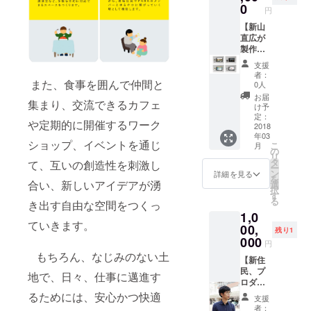
【ロ
ものつ
なが
0
円
ゴ】 ※
くりの
ら、心
ロゴ
街で
に残る
【新山
マーク
す。そ
華やか
直広が
はイラ
の街で
なパー
製作す
スト
起こっ
ティを
る
支援
レー
ている
作りま
WEB6−
者：
ター形
最新の
す。
８ペー
また、食事を囲んで仲間と
0人
式の納
プロダ
※30名程
ジ】
お届
集まり、交流できるカフェ
品とな
クトを
度（要
PARK
け予
りま
お届け
相談）
理事新
定：
や定期的に開催するワーク
す。 ※
しま
※ビュッ
山直広
2018
年03
修正は3
す。 ※
フェス
が代表
ショップ、イベントを通じ
こ
月
回まで
長尾農
タイル
を務め
の
リ
としま
園お
※引き出
るクリ
タ
て、互いの創造性を刺激し
ー
す。
米、サ
物30
エイ
ン
詳細を見る
を
【チラ
ミーズ
セット
ティブ
合い、新しいアイデアが湧
選
択
シ】 ※
宿泊券
付き
カンパ
す
る
き出す自由な空間をつくっ
チラシ
ペア１
ニー
1,0
は印刷
泊、椀
TSUGI
ていきます。
物の納
de縁ペ
があな
00,
残り1
品とな
ア宿泊
たのた
000
円
りま
１泊、
めに、
もちろん、なじみのない土
す。
漆器
ウェブ
【新住
※A4サ
セッ
サイト
民、プ
地で、日々、仕事に邁進す
イズ片
ト、眼
をデザ
ロダク
面カ
鏡２
インし
トデザ
るためには、安心かつ快適
支援
ラーを
個、日
ます。
イナー
者：