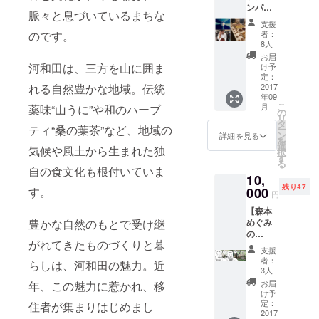
ンパー
河和田
届け予
脈々と息づいているまちな
ティ参
地区の
定
支援
加】
民家に
2017年
者：
のです。
PARK
ある柿
11月
8人
メン
の木を
お届
バー及
剪定
河和田は、三方を山に囲ま
け予
び、建
し、甘
定：
築、
2017
れる自然豊かな地域。伝統
柿を食
年09
サービ
べなが
こ
月
薬味“山うに”や和のハーブ
ス開
ら木の
の
リ
発、運
枝でス
タ
ティ“桑の葉茶”など、地域の
ー
営等に
プーン
ン
詳細を見る
を
携わっ
を作る
選
気候や風土から生まれた独
択
て頂い
ワーク
す
る
た方と
ショッ
自の食文化も根付いていま
10,
の交流
プにご
残り47
を兼ね
000
す。
招待し
円
たレセ
ます。
【森本
プショ
※ワーク
めぐみ
豊かな自然のもとで受け継
ンパー
ショッ
の
ティー
プは11
がれてきたものづくりと暮
PARK
へ特別
月開催
支援
秋のジ
にご招
予定。
者：
らしは、河和田の魅力。近
ンパに
待しま
※完成品
3人
ご招待
す。 ※
のス
お届
年、この魅力に惹かれ、移
（バ
福井市
プーン
け予
ス、温
呉服町
定：
は乾
住者が集まりはじめまし
泉入浴
2017
のフ
燥・塗