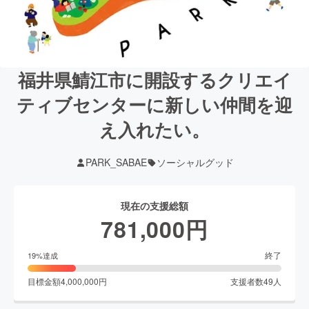
福井県鯖江市に開設するクリエイ
ティブセンターに新しい仲間を迎
え入れたい。
PARK_SABAE
ソーシャルグッド
現在の支援総額
781,000
円
終了
19
%達成
目標金額
4,000,000
円
支援者数
49
人