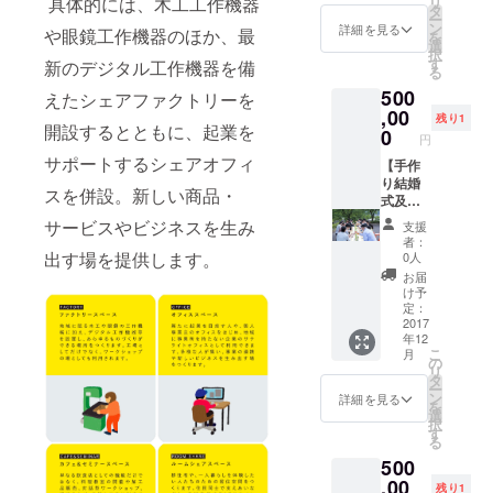
具体的には、木工工作機器
リ
は
月程度
素敵な
タ
ー
skype
いただ
ものを
ン
詳細を見る
や眼鏡工作機器のほか、最
を
・メー
きま
お届け
選
択
ル等で
す。 ろ
しま
す
新のデジタル工作機器を備
る
のやり
くろ舎
す。福
500
とりに
(http://r
井は水
えたシェアファクトリーを
なりま
okuros
に恵ま
,00
残り1
開設するとともに、起業を
す。 ※
ha.jp/)
れた自
0
円
遠方の
ヤマト
然あふ
サポートするシェアオフィ
場合は
工芸
れる土
【手作
別途交
（http://
地柄で
り結婚
スを併設。新しい商品・
通費・
yamato
す。そ
式及び
宿泊費
kougei.
の中で
二次
サービスやビジネスを生み
支援
が必要
com/）
育った
会】
者：
となり
農産品
PARK
出す場を提供します。
0人
ます。
を始
でアッ
お届
※混み具
め、半
トホー
け予
合によ
径１０
ムな結
定：
り、納
キロ圏
婚式や
2017
年12
期設定
内に５
二次会
こ
月
ができ
つの伝
を開催
の
リ
ない場
統工芸
できま
タ
ー
合があ
と繊
す。
ン
詳細を見る
を
りま
維、メ
PARK
選
択
す。予
ガネな
のメン
す
る
めご了
どの産
バーが
500
承くだ
業が密
お手伝
さい。
集する
いをし
,00
残り1