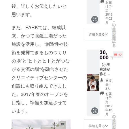
改修終
タイプ
る芒硝
お届
「Flat
了後、
後、詳しくお伝えしたいと
なを記
け予
泉が同
Kitchen
居住す
入する
定：
時に含
（フ
思います。
る森敏
2018
用紙を
まれ
ラッ
年02
朗くん
郵送も
る、日
ト・
こ
月
がデザ
しくは
の
本でも
キッチ
また、PARKでは、結成以
リ
インし
メール
タ
数例し
ン）」
ー
たお弁
送信い
ン
詳細を見る
かない
来、かつて眼鏡工場だった
で店主
を
当箱を
たしま
選
珍しい
をつと
択
差し上
す。 ※
す
施設を活用し、“創造性や技
温泉で
める。
る
げま
データ
す。
福井の
30,
す。 ”伝
術を発揮できるものづくり
を頂い
旬の食
残り7
えたく
000
てから
円
材を
の場”と“ヒトとヒトとがつな
なるお
お届け
使った
【小玉
弁当
まで
独創的
がる交流の場”を融合させた
和沙が
箱”はメ
１ヶ月
な料理
作るペ
ニュー
程度い
と、香
クリエイティブセンターの
アディ
によっ
ただき
支援
りに個
ナー】
て自在
ます
者：
創設にも取り組んできまし
性のあ
PARK
に並べ
3人
るドリ
改修後
替えら
た。2017年春のオープンを
お届
ンクメ
キッチ
れる仕
け予
ニュー
ン担当
目指し、準備を加速させて
切りが
定：
、さり
となる
2017
特徴で
げない
年12
います。
保育士
す。 ”収
心遣い
こ
月
とイタ
まりの
の
と軽妙
リ
リア料
良いお
タ
なユー
ー
理店勤
弁当
ン
詳細を見る
モアセ
を