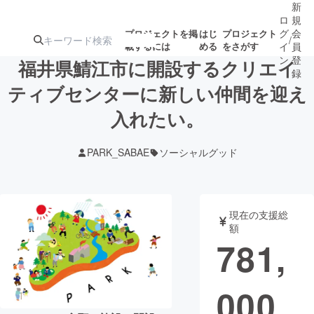
新
ロ
規
グ
会
プロジェクトを掲
はじ
プロジェクト
/
載するには
める
をさがす
イ
員
ン
登
福井県鯖江市に開設するクリエイ
録
ティブセンターに新しい仲間を迎え
入れたい。
人気のプロ
注目のリ
注目の新着プロ
募集終了が近いプ
もうすぐ公開
ジェクト
ターン
ジェクト
ロジェクト
されます
PARK_SABAE
ソーシャルグッド
アート・写真
音楽
現在の支援総
テクノロジー・ガジェット
ゲーム・サ
額
781,
映像・映画
書籍・雑誌
000
ビジネス・起業
チャレンジ