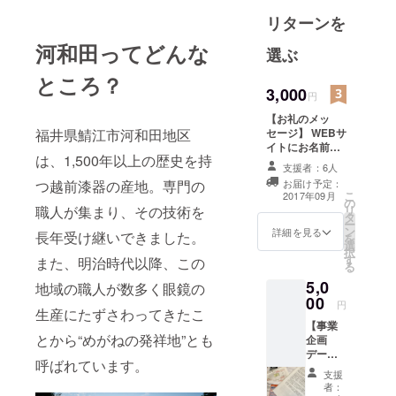
と、その大
リターンを
きな可能性
河和田ってどんな
に引き寄せ
選ぶ
られた地域
ところ？
内外の人た
3,000
円
ちが「暮ら
【お礼のメッ
し、集い、
セージ】 WEBサ
福井県鯖江市河和田地区
作る」を
イトにお名前を
は、1,500年以上の歴史を持
掲載。パークが
テーマに設
支援者：6人
存続する限り残
立した一般
お届け予定：
つ越前漆器の産地。専門の
し続けます。 ※
こ
2017年09月
の
社団法人。
以下、すべての
リ
職人が集まり、その技術を
タ
リターンに適用
どこのまち
ー
ン
いたします。 ※
詳細を見る
長年受け継いできました。
を
にもある、
選
支援後6月30日
択
す
までにご希望の
また、明治時代以降、この
だけど誰に
る
お名前を、
とってもと
5,0
地域の職人が数多く眼鏡の
CAMPFIREの
00
びきりの公
メッセージ機能
円
生産にたずさわってきたこ
にてご連絡くだ
園のような
【事業
さい。 ご連絡が
とから“めがねの発祥地”とも
場所にした
企画
ない場合は、
データ
いと考
CAMPFIREの
呼ばれています。
一式／
ユーザー名を記
支援
え、“PARK”
何か新
載させていただ
者：