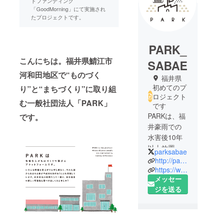
ドファンディング
「GoodMorning」にて実施され
たプロジェクトです。
PARK_
こんにちは。福井県鯖江市
SABAE
河和田地区で“ものづく
福井県
初めてのプ
り”と“まちづくり”に取り組
ロジェクト
む一般社団法人「PARK」
です
PARKは、福
です。
井豪雨での
水害後10年
以上放置さ
parksabae
れ、存在さ
http://parksabae.com
え忘れられ
https://www.facebook.com/park.kawada/
メッセー
ていた工場
ジを送る
と空き住居
を託された
移住者たち