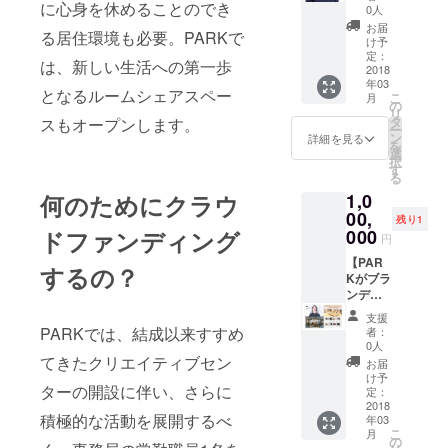
に心身を休めることのでき
予定
本酒
サイト
森俊朗
0人
（ご依
セッ
例：企
デザイ
お届
る居住環境も必要。PARKで
頼内容
ト、和
業サイ
ン２
け予
によっ
紙プロ
ト・商
案】
定：
は、新しい生活への第一歩
て変動
ダク
品サイ
デザイ
2018
年03
しま
ト、へ
トなど
ンサン
となるルームシェアスペー
こ
月
す）。
しこ、
制作内
プル２
の
リ
※印刷費
トマ
容：
案製
タ
スもオープンします。
ー
は別途
ト、ろ
トップ
作、デ
ン
詳細を見る
を
必要と
くろ舎
ペー
ザイン
選
択
なりま
ティン
ジ、下
ディレ
す
る
す。ご
バー
層ペー
クショ
何のためにクラウ
1,0
相談さ
ポッ
ジ
ン。 製
せてく
ト、
×6（パ
品化さ
00,
残り1
ださ
sur、越
ソコ
れた時
ドファンディング
000
円
い。 ※
前打刃
ン・ス
はイン
修正は3
物包丁
マホ対
セン
【PAR
するの？
回まで
セッ
応） 無
ティブ
Kがブラ
としま
ト、
料オプ
3-5％程
ンディ
す。 ※
aTawオ
ション
度が発
ングの
支援
撮影・
リジナ
→お問
生しま
お手伝
PARKでは、結成以来すすめ
者：
イラス
ルペア
い合わ
す。 森
い】数
0人
トレー
グラ
せ
敏朗 奈
量１
てきたクリエイティブセン
お届
ショ
ス、ヤ
フォー
良県生
PARK
け予
ターの開設に伴い、さらに
ン・ラ
マト工
ム、
まれ。
のメン
定：
イティ
芸の木
JavaSc
2007年
バー総
2018
積極的な活動を展開するべ
年03
ングが
工製品
ript実
より多
掛かり
こ
月
必要な
などか
装、写
摩美術
であな
の