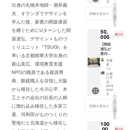
ン担当
業後は
こ
月
勤務予
ども用
クパッ
の
出身の丸物木地師・酒井義
として
樹脂部
リ
定。
の中か
カーが
タ
移住し
品メー
ー
ら、欲
夫、オランダでデザインを
集まる
ン
詳細を見る
勤務予
カーに
を
しい匙
謎のセ
選
定。
て製品
択
学んだ後、家業の関坂漆器
を二本
ルフ
す
設計に
る
セミ
サービ
従事。
を継ぐためにUターンした関
50,
オー
スカ
2013年
残り4
ダーで
000
フェ、
円
坂達弘、デザイン＋ものづ
より
作りま
農家民
ワーキ
【関坂
す ※手
宿など
くりユニット『TSUGI』を
ングホ
達弘が
の形や
を回り
リデー
案内す
匙のタ
率いる京都精華大学出身の
ます。
制度を
る丹南
イプな
借りぐ
支援
利用し
地区工
新山直広、環境教育支援
を記入
らしの
者：
て南半
場見学
する用
本プレ
1人
球で2年
NPOの職員である楳原秀
ツ
紙を郵
ゼント
お届
間を過
アー】
送もし
URL ※
け予
ごす。
典、眼鏡職人を目指し大阪
和紙、
くは
定：
昼食、
現在は
打刃
2018
メール
お茶付
から移住した今川心平、木
鯖江市
年03
物、眼
送信い
き ※2名
に拠点
こ
月
鏡、陶
たしま
の
以上は
工とその会社の社長の人柄
を移す
リ
器、箪
す。 ※
タ
別途実
準備
ー
笥な
に惚れ込み移住した永富三
記入い
ン
費、ご
詳細を見る
中。
を
ど、丹
ただい
選
相談く
択
基、河和田がものつくりの
南地区
たデー
す
ださ
る
のもの
タを元
い。
聖地だと北海道から移住し
100
つくり
に山口
スポッ
,00
大樹が
残り5