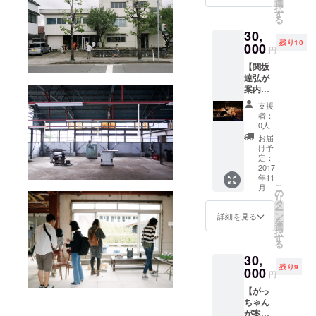
務を経
箱”は
選
ンス
択
験した
使った
す
で“フ
る
調理
あとの
ラッ
30,
師、小
お箸や
ト”な居
残り10
玉和紗
000
フォー
円
心地の
（こた
クなど
よい空
【関坂
まかず
を中に
間を提
達弘が
さ）が
収める
供す
案内す
作る創
事がで
る、福
る河和
作料理
きま
支援
井フー
田工房
のディ
す。
者：
ドカル
見学】
ナーを
森 敏
0人
チャー
PARK
お楽し
朗（も
お届
の立役
副理事
みくだ
り と
け予
者のひ
の”たつ
さい。
定：
しろ
とり。
くん”こ
2017
※漆林堂
う） 奈
PARK
年11
と関坂
お椀
良県生
こ
料理
月
達弘と
セット
の
まれ。
リ
人 小
メン
のお土
タ
2007年
ー
玉 和
バーが
産付き
ン
より多
詳細を見る
を
沙（こ
案内す
小玉
選
摩美術
択
たまか
る眼鏡
和沙
す
大学で
る
ずさ）
や漆器
（こた
製品デ
福井県
30,
などの
ま か
ザイン
福井市
残り9
工房見
000
ずさ）
を学
円
出身。
学に参
福井県
ぶ。在
昭和６
【がっ
加でき
福井市
学中は
２年生
ちゃん
ます。
出身。
風鈴工
まれ。
が案内
※昼食、