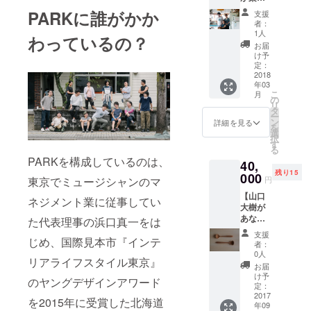
昭和６
房、素
仁愛女
する
お茶付
２年生
PARKに誰がかか
材メー
支援
子短期
ディー
き ※
まれ。
カー、
者：
大学幼
プ河和
２名以
仁愛女
1人
靴メー
わっているの？
児教育
田ツ
上は別
子短期
カーな
お届
学科卒
アー】
途実
大学幼
け予
ど、複
業後４
PARK
費、ご
定：
児教育
数の企
年間保
副理事
2018
相談く
学科卒
業との
育士と
年03
の”がっ
ださ
業後４
産学協
こ
月
して働
ちゃ
い。
の
年間保
同プロ
リ
く、そ
ん”こと
※平日ま
タ
育士と
ジェク
ー
の後心
楳原秀
たは指
ン
して働
詳細を見る
トに参
を
機一転
典が案
定の土
選
く、そ
加。卒
択
天谷調
内する
曜日に
す
の後心
業制作
る
理師専
ディー
開催し
機一転
は
PARKを構成しているのは、
門学校
40,
プな河
ます。
天谷調
MITSU
へ入
残り15
和田を
000
理師専
BISHI
東京でミュージシャンのマ
円
学、卒
案内す
門学校
CHEMI
業後福
【山口
るツ
ネジメント業に従事してい
へ入
CAL
井市内
大樹が
アーで
学、卒
JUNIO
のイタ
あなた
す。 ※
た代表理事の浜口真一をは
業後福
R
リア料
だけの
若者と
井市内
DESIG
支援
じめ、国際見本市『インテ
理屋に
ペア匙
おばあ
のイタ
者：
NER
勤務。
作りま
ちゃん
0人
リア料
AWARD
リアライフスタイル東京』
パーク
す。】
が同居
理屋に
お届
2011に
キッチ
カレー
する
け予
勤務。
て大賞
のヤングデザインアワード
ン担当
用、
家、世
定：
パーク
を受
として
スープ
2017
界中か
キッチ
を2015年に受賞した北海道
賞。卒
年09
移住し
用、子
らバッ