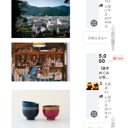
しい事
と名付けま
13人
きます。
業を始
お届
した。
めてみ
け予
たい方
定：
へ】 事
2017
PARKでは、
年09
業企画
ものづくり
こ
月
データ
の
リ
合コンをは
一式
タ
ー
（建築
ン
詳細を見る
じめ、地域
を
図面、
選
択
の課題を解
事業計
す
る
画書、
決する様々
5,0
収支計
な活動に取
残り24
画資
00
円
り組んでい
料、
【森本
サービ
ます。
めぐみ
ス開始
が収穫
までの
する山
道のり
支援
際の甘
のメモ
者：
柿詰め
など一
6人
合わ
式）を
お届
せ】 獣
PDFに
け予
害対策
してお
定：
とし
2017
届けし
年11
て、庭
ます。
こ
月
木や山
これか
の
リ
際の放
ら事業
タ
ー
置果樹