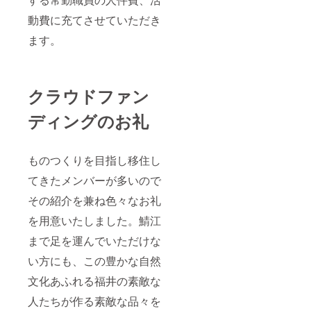
バー代
を移す
刺・封
は別途
準備
筒・そ
動費に充てさせていただき
レンタ
中。
の他企
ル費用
業価値
ます。
がかか
を高め
りま
る販促
す。
物な
※CMS
ど） ※
クラウドファン
導入の
打ち合
場合は
わせの
ディングのお礼
別途費
上限は
用がか
ありま
かりま
せん
す。 ※※
が、遠
ものつくりを目指し移住し
撮影・
方の場
イラス
合は別
てきたメンバーが多いので
トレー
途交通
ショ
費・宿
その紹介を兼ね色々なお礼
ン・ラ
泊費が
イティ
必要と
を用意いたしました。鯖江
ングが
なりま
必要な
す。 ※
まで足を運んでいただけな
場合、
ご依頼
い方にも、この豊かな自然
別途費
内容に
用がか
最適な
文化あふれる福井の素敵な
かりま
アウト
す。
プット
人たちが作る素敵な品々を
TSUGI
を提案