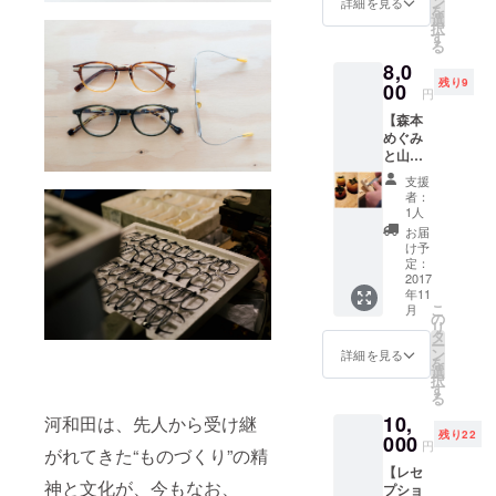
を始め
ン
詳細を見る
を
から収
られる
選
択
穫した
方の参
す
る
甘柿を
考にな
8,0
お送り
れば幸
残り9
しま
00
いで
円
す。 ※
す。
【森本
１kg相
めぐみ
当（約
と山口
５〜６
大樹
玉） ※
支援
の”柿の
小枝付
者：
枝ス
きの柿
1人
プーン
を必ず
お届
作
一つ以
け予
り”ワー
上お入
定：
ク
2017
れしま
年11
ショッ
す。 ※
こ
月
プにご
山際の
の
リ
招
柿をイ
タ
ー
待】
メージ
ン
詳細を見る
を
放置果
した森
選
択
樹と獣
本めぐ
す
る
害対策
みのド
10,
に興味
河和田は、先人から受け継
ローイ
残り22
のある
000
ング
円
がれてきた“ものづくり”の精
人へ。
（プリ
【レセ
福井県
ント）
神と文化が、今もなお、
プショ
鯖江市
付き お