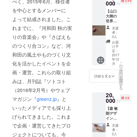
べく、2015年6月、移住者
残り30
ティッ
000
和田地
限らせ
(http://w
円
ク（ア
区まで
ていた
ww.lapa
を中心とするメンバーに
【山口
セテー
乗れる
だきま
use.jp/)
大樹の
ト、セ
つつじ
す。
入浴券1
よって結成されました。こ
世界で
ルロイ
バス
FLAT
枚付き!
一本だ
ド）製
（コ
れまでに、『河和田 秋の実
KITCHE
肌がす
支援
け。あ
品に限
ミュニ
N 藤
者：
べすべ
なたの
りま
りの音楽会』や『さばえも
ティー
0人
原皓彦
になる
ために
す。 ※
バス）
（フジ
お届
重曹泉
のつくり合コン』など、河
匙作り
お預か
の往復
け予
ワラ・
と 動脈
ま
りして
定：
チケッ
アキヒ
硬化防
和田の風土やものづくり文
す。】
2017
から
ト&ラ
コ）。
止に効
年12
カレー
３ヶ月
ポーゼ
福井県
能のあ
化を活かしたイベントを企
こ
月
用、
程度の
の
かわだ
越前市
る芒硝
リ
スープ
お時間
タ
温泉
出身。
画・運営。これらの取り組
泉が同
ー
用、子
を頂き
ン
(http://w
詳細を見る
京都で
時に含
を
ども用
ます。
選
みは、月刊誌『ソトコト
ww.lapa
料理人
まれ
択
の中か
※一部磨
す
use.jp/)
として
る、日
る
ら、欲
（2016年2月号）やウェブ
き直せ
入浴券1
の実務
本でも
20,
しい匙
ないプ
枚付き!
経験を
数例し
マガジン『
greenz.jp
』と
残り8
を一本
000
ラス
肌がす
積んだ
円
かない
セミ
ティッ
べすべ
のち、
珍しい
いったメディアでも採り上
【森 敏
オー
クがあ
になる
2010年
温泉で
朗デザ
ダーで
りま
重曹泉
のオー
げられてきました。これま
す。
インの
作りま
す。
と 動脈
プン以
弁当
す。 ※
硬化防
で企画・運営してきたプロ
来、福
支援
箱】
手の形
止に効
者：
井市呉
PARK
や匙の
ジェクトについても、今
2人
能のあ
服町の