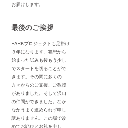
http://ts
いたし
お届けします。
ugilab.c
ますの
om
で、制
作物は
変動し
ます。
最後のご挨拶
※混み具
合によ
り、納
PARKプロジェクトも足掛け
期設定
ができ
３年になります。妄想から
ない場
合があ
始まった試みも後もう少し
りま
す。予
でスタートを切ることがで
めご了
承くだ
きます。その間に多くの
さい。
方々からのご支援、ご教授
がありました。そして沢山
の仲間ができました。なか
なかうまく進められず申し
訳ありません。この場で改
めてお詫びとお礼を申し上