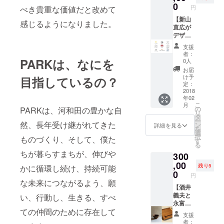
きま
0
会金と１年分の
円
べき貴重な価値だと改めて
す。 ろ
会費を含んでい
【新山
くろ舎
ます。（入会費
感じるようになりました。
直広が
(http://r
36,000円＋個人
デザイ
okuros
会費6,000円／月
ンする
ha.jp/)
×12ヶ月分）
支援
ロゴ／
ヤマト
者：
チラシ
工芸
PARKは、なにを
0人
デザイ
（http://
お届
ン】
yamato
け予
目指しているの？
PARK
kougei.
定：
理事新
2018
com/）
年02
山直広
写真は
こ
月
が代表
イメー
の
PARKは、河和田の豊かな自
リ
を務め
ジで
タ
ー
るクリ
然、長年受け継がれてきた
す。
ン
詳細を見る
を
エイ
選
択
ものづくり、そして、僕た
ティブ
す
る
カンパ
ちが暮らすまちが、伸びや
300
ニー
TSUGI
,00
残り5
かに循環し続け、持続可能
があな
0
円
たのた
な未来につながるよう、願
めに、
【酒井
オリジ
義夫と
い、行動し、生きる、すべ
ナルの
永富三
ての仲間のために存在して
ロゴ
基が製
支援
マーク
作する
者：