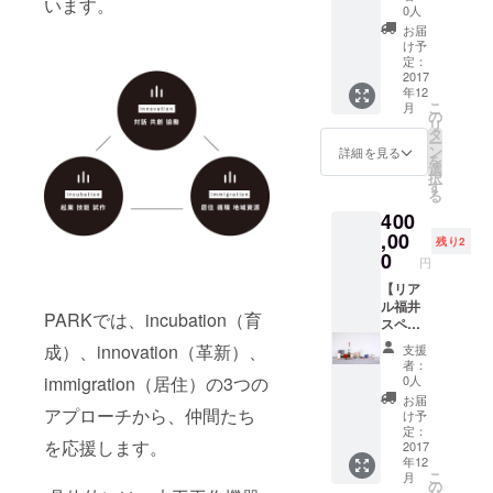
います。
とチラ
オリジ
0人
シをデ
ナルお
お届
ザイン
椀５人
け予
しま
セット
定：
す。 ロ
の製
2017
年12
ゴマー
作】
こ
月
ク例：
PARK
の
リ
会社・
副理事
タ
ー
団体・
の酒井
ン
詳細を見る
を
商品・
義夫と
選
択
ブラン
理事永
す
る
ドのロ
富三基
400
ゴマー
が製作
ク チラ
するオ
,00
残り2
シ例：
ジリナ
0
円
イベン
ルお椀
ト・商
セット
【リア
品・会
をお届
ル福井
PARKでは、incubation（育
社案内
けしま
スペ
など 0
す。 ※
シャル
成）、innovation（革新）、
支援
【共
角盆、
福袋】2
者：
通】 ※
箸置
セット
immigration（居住）の3つの
0人
打ち合
き、汁
PARK
お届
わせは3
椀、飯
メン
アプローチから、仲間たち
け予
回まで
碗 各
バーが
定：
を応援します。
としま
５個 ※
セレク
2017
年12
す。そ
お届け
トした
こ
月
れ以外
まで3ケ
福井の
の