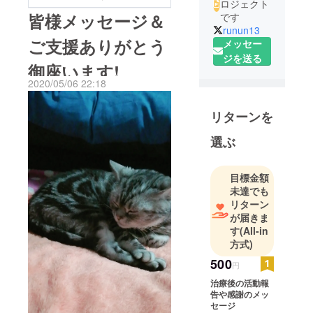
ロジェクト
皆様メッセージ＆
です
runun13
ご支援ありがとう
メッセー
ジを送る
御座います!
2020/05/06 22:18
リターンを
選ぶ
目標金額
未達でも
リターン
が届きま
す
(All-in
方式)
500
円
治療後の活動報
告や感謝のメッ
セージ