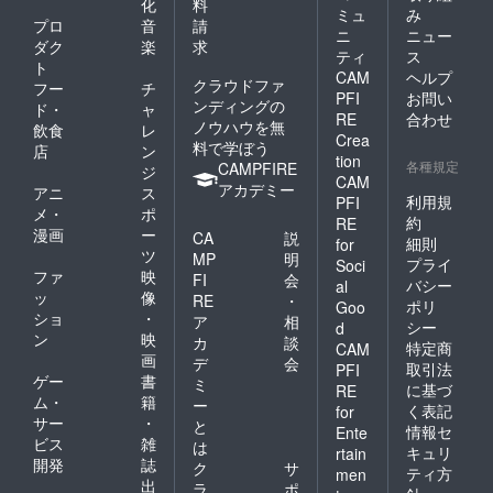
化
料
ミュ
み
プロ
音
請
ニ
ニュー
ダク
楽
求
ティ
ス
ト
CAM
ヘルプ
クラウドファ
フー
チ
PFI
お問い
ンディングの
ド・
ャ
RE
合わせ
ノウハウを無
飲食
レ
Crea
料で学ぼう
店
ン
tion
各種規定
CAMPFIRE
ジ
CAM
アカデミー
アニ
ス
利用規
PFI
メ・
ポ
約
RE
漫画
ー
CA
説
細則
for
ツ
MP
明
プライ
Soci
ファ
映
FI
会
バシー
al
ッ
像
RE
・
ポリ
Goo
ショ
・
ア
相
シー
d
ン
映
カ
談
特定商
CAM
画
デ
会
取引法
PFI
ゲー
書
ミ
に基づ
RE
ム・
籍
ー
く表記
for
サー
・
と
情報セ
Ente
ビス
雑
は
キュリ
rtain
開発
誌
ク
サ
ティ方
men
出
ラ
ポ