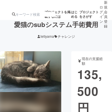
新
ロ
規
グ
会
プロジェクトを掲
はじ
プロジェクト
/
載するには
める
をさがす
イ
員
ン
登
愛猫のsubシステム手術費用
録
tetiyama
チャレンジ
人気のプロ
注目のリ
注目の新着プロ
募集終了が近いプ
もうすぐ公開
ジェクト
ターン
ジェクト
ロジェクト
されます
現在の支援総
額
アート・写真
音楽
135,
テクノロジー・ガジェット
ゲーム・サ
500
映像・映画
書籍・雑誌
円
ビジネス・起業
チャレンジ