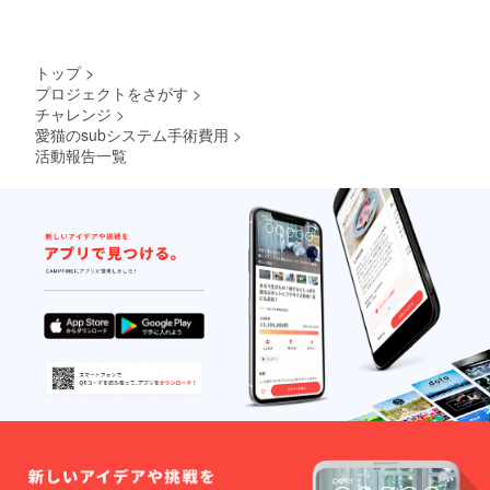
い体質である為今後また石
るとの事なので次回引っか
ができた時に麻酔をかける
かったり閉塞した場合は手
トップ
>
のは腎臓にも負担があると
術をする事になると思いま
プロジェクトをさがす
>
のお話でSUBシステムの方
チャレンジ
>
すとの事。こちらで皆様が
愛猫のsubシステム手術費用
>
を選ぶ事にしました。アレ
テトの為に支援して下さっ
活動報告一覧
ルギーが出るか出ないか賭
た資金は来るであろう手術
けですが、今後の数値の上
に備えて貯金したいと思い
昇や石の閉塞は緩和できる
ます。慢性腎臓病とこれか
のではないかと思いSUBシ
らも付き合って行かなけれ
ステムの方向で高度医療セ
ばいけないテトや飼い主の
ンターへ報告しようかと思
私達にとっても皆様の励ま
います。また手術日が決ま
しのメッセージや支援は本
りましたらご報告致しま
当に励まされ、ありがたく
す。どうかアレルギーが出
思いました。プレゼントや
ませんように…
メッセージや経過報告を含
め、また後日ご報告致しま