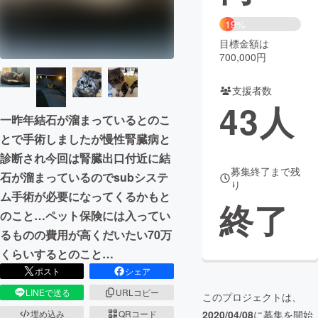
19%
まちづくり・地域活性化
目標金額は
700,000円
CAMPFIRE for Social Good
CAMPFIRE Creation
支援者数
CAMPFIREふるさと納税
machi-ya
コミュニティ
43
人
一昨年結石が溜まっているとのこ
とで手術しましたが慢性腎臓病と
診断され今回は腎臓出口付近に結
募集終了まで残
石が溜まっているのでsubシステ
り
ム手術が必要になってくるかもと
終了
のこと…ペット保険には入ってい
るものの費用が高くだいたい70万
くらいするとのこと…
ポスト
シェア
LINEで送る
URLコピー
このプロジェクトは、
埋め込み
QRコード
2020/04/08
に募集を開始