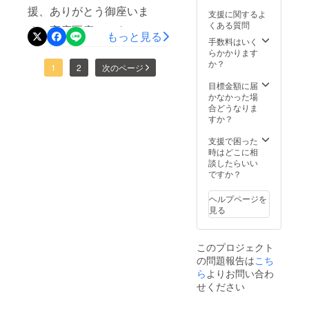
援、ありがとう御座いま
支援に関するよ
くことになりまして、そし
くある質問
す。高度医療センターの先
もっと見る
て本日、薬や自宅点滴用の
手数料はいく
生から連絡が来まして、尿
らかかります
輸液等もないのでかかりつ
か？
管の腫れが引くまで管を入
1
2
次のページ
けの病院にもらいに行く事
目標金額に届
れる方法が良いのではない
に、検査もお願いしました
かなかった場
かとの事でしたがその方法
合どうなりま
所、引っかかっていた石が
すか？
だと腫れが引かなかった時
ないとの事で数値も尿素窒
支援で困った
にSUBシステムを入れるの
素61.5までに下がっていま
時はどこに相
談したらいい
で費用が約2倍になる事など
した！毎日の点滴で大きく
ですか？
のお話がありました。かか
流れる事が困難であろう石
ヘルプページを
りつけの先生と相談なさっ
が流れてくれました！手術
見る
て下さいとの事でしたので
はせずこのまま毎日の点滴
先生と相談した結果、かか
このプロジェクト
と薬で数値を抑えていく方
の問題報告は
こち
りつけの先生はメンテナン
向となりました!こちらは本
ら
よりお問い合わ
スはこちらの病院でもでき
せください
日の検診料です。とはい
る事、テトは石ができやす
え、腎臓には石が増えてい