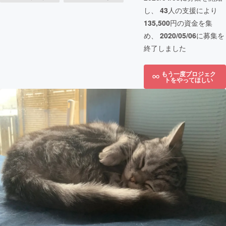
し、
43
人の支援により
135,500
円の資金を集
め、
2020/05/06
に募集を
終了しました
もう一度プロジェク
トをやってほしい