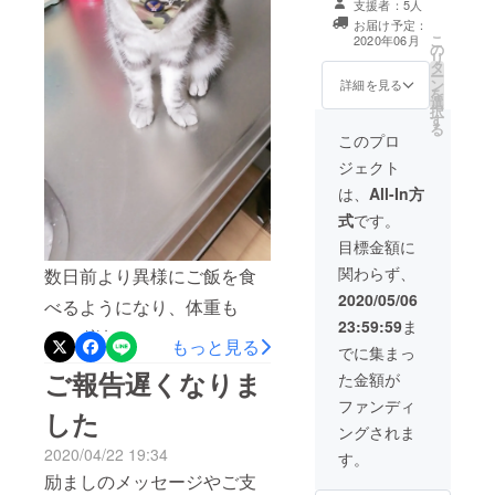
支援者：5人
リジナルポスト
思いながら点滴をしたりお
お届け予定：
カードを心を込
こ
2020年06月
の
薬を飲ませてますが皆様の
めて差し上げた
リ
タ
いと思います。
ー
メッセージをみて改めて頑
ン
詳細を見る
を
選
択
張ろうと思いました。沢山
す
る
このプロ
のメッセージ本当にありが
ジェクト
とう御座います！
は、
All-In方
式
です。
目標金額に
関わらず、
数日前より異様にご飯を食
2020/05/06
べるようになり、体重も
23:59:59
ま
200g増加しまして、いつも
もっと見る
でに集まっ
より元気になってたのでな
ご報告遅くなりま
た金額が
んでだろうと思って居まし
ファンディ
した
たが食べすぎでお腹を壊し
ングされま
2020/04/22 19:34
す。
てしまったので予定してい
励ましのメッセージやご支
た手術は少し延期させて頂