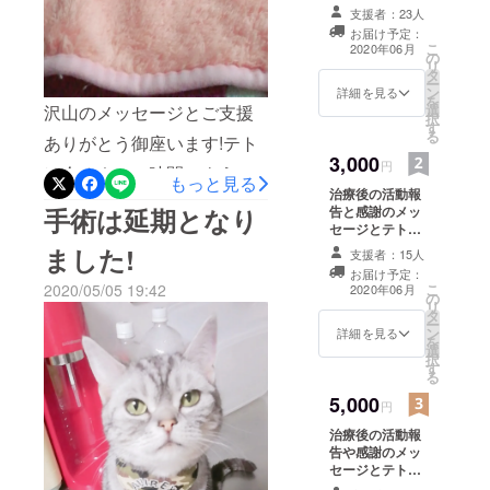
支援者：23人
お届け予定：
こ
2020年06月
の
リ
タ
ー
ン
詳細を見る
を
選
沢山のメッセージとご支援
択
す
る
ありがとう御座います!テト
3,000
円
は今オネムの時間のようで
もっと見る
治療後の活動報
す。あと数時間でプロジェ
告と感謝のメッ
手術は延期となり
セージとテトの
クト終了となりますがお礼
画像
ました!
支援者：15人
を、と思い、活動報告させ
お届け予定：
こ
2020/05/05 19:42
2020年06月
て頂きました!皆様の暖かい
の
リ
タ
ー
メッセージやご支援、本当
ン
詳細を見る
を
選
に本当にありがとう御座い
択
す
る
ます!!今日も毎日の日課のお
5,000
円
薬と点滴を頑張ってくれま
治療後の活動報
した。痛い思いさせて嫌な
告や感謝のメッ
セージとテトの
思いさせてごめんねと毎日
画像、テトのオ