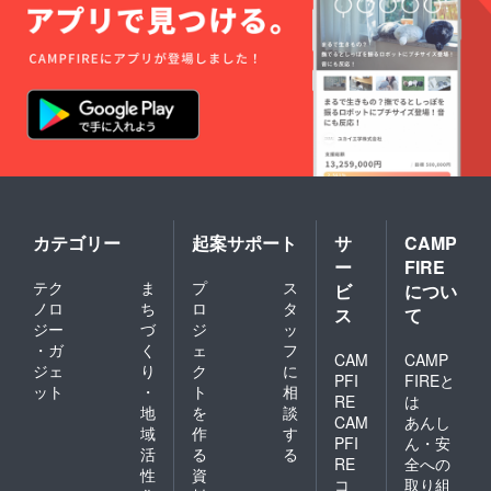
す。
カテゴリー
起案サポート
サ
CAMP
ー
FIRE
テク
ま
プ
ス
ビ
につい
ノロ
ち
ロ
タ
ス
て
ジー
づ
ジ
ッ
・ガ
く
ェ
フ
CAM
CAMP
ジェ
り
ク
に
PFI
FIREと
ット
・
ト
相
RE
は
地
を
談
CAM
あんし
域
作
す
PFI
ん・安
活
る
る
RE
全への
性
資
コ
取り組