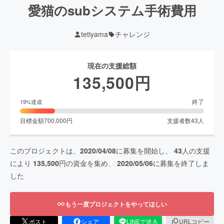
愛猫のsubシステム手術費用
tetiyama
チャレンジ
現在の支援総額
135,500
円
終了
19
%達成
目標金額
700,000
円
支援者数
43
人
このプロジェクトは、
2020/04/08
に募集を開始し、
43
人の支援
により
135,500
円の資金を集め、
2020/05/06
に募集を終了しま
した
もう一度プロジェクトをやってほしい
ポスト
シェア
LINEで送る
URLコピー