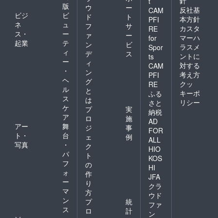
針
t
版
ウ
ー
反社基
CAM
ビジ
ビ
ド
ト
本方針
PFI
ネ
ュ
フ
サ
カスタ
RE
ス・
ー
ァ
ー
マーハ
for
起業
テ
ン
ビ
ラスメ
Spor
ィ
デ
ス
ントに
ts
ー
ィ
対する
CAM
・
ン
考え方
PFI
ヘ
グ
クッ
RE
ル
と
キーポ
ふる
ス
は
リシー
さと
ケ
プ
実
納税
ア
ロ
施
AD
アー
舞
ジ
事
FOR
ト・
台
ェ
例
ALL
写真
・
ク
HIO
パ
ト
KOS
フ
の
HI
ォ
作
JFA
ー
り
クラ
マ
方
ウド
ン
プ
統
ファ
ス
ロ
計
ン