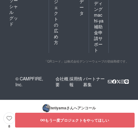
ソー
ジ
デ
ディ
シャ
ェ
ー
ング
ル
ク
タ
mac
グッ
ト
hi-ya
ド
の
補助
広
金申
め
請サ
方
ポー
ト
「QRコード」は株式会社デンソーウェーブの登録商標です。
© CAMPFIRE,
会社概
採用情
パートナー
Inc.
要
報
募集
tetiyama
さんへアンコール
もう一度プロジェクトをやってほしい
8