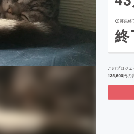
募集終
CAMPFIRE for Social Good
CAMPFIRE Creation
終
CAMPFIREふるさと納税
machi-ya
コミュニティ
このプロジェ
135,500
円の