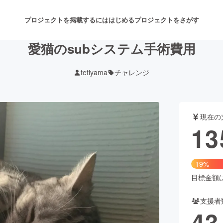
プロジェクトを掲載するには
はじめる
プロジェクトをさがす
愛猫のsubシステム手術費用
tetiyama
チャレンジ
注目のリターン
注目の新着プロジェクト
募集終了が近いプロジェクト
も
現在の
音楽
舞台・パフォーマンス
13
ゲーム・サービス開発
フード・飲食店
19%
書籍・雑誌出版
アニメ・漫画
目標金額は7
支援者
チャレンジ
ビューティー・ヘルスケ
43