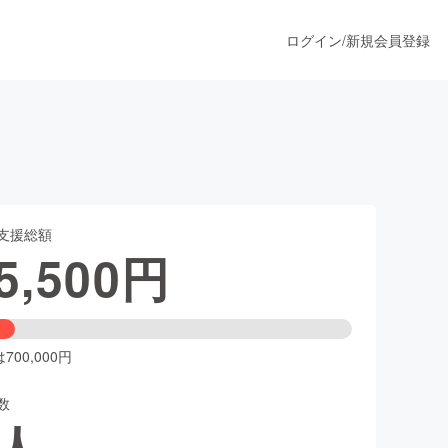
ログイン
/
新規会員登録
うすぐ公開されます
支援総額
プロダクト
5,500
円
ファッション
スポーツ
00,000円
数
ア
ソーシャルグッド
人