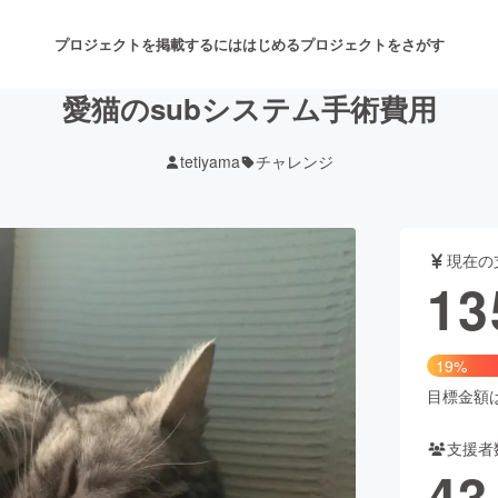
プロジェクトを掲載するには
はじめる
プロジェクトをさがす
愛猫のsubシステム手術費用
tetiyama
チャレンジ
注目のリターン
注目の新着プロジェクト
募集終了が近いプロジェクト
も
現在の
音楽
舞台・パフォーマンス
13
ゲーム・サービス開発
フード・飲食店
19%
書籍・雑誌出版
アニメ・漫画
目標金額は7
支援者
チャレンジ
ビューティー・ヘルスケ
43