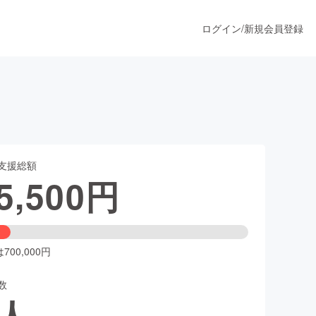
ログイン
/
新規会員登録
うすぐ公開されます
支援総額
プロダクト
5,500
円
ファッション
スポーツ
00,000円
数
ア
ソーシャルグッド
人