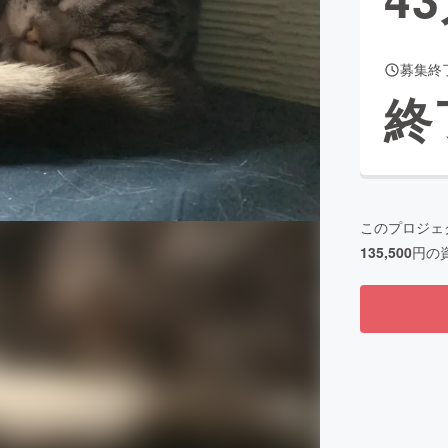
募集終
CAMPFIRE for Social Good
CAMPFIRE Creation
終
CAMPFIREふるさと納税
machi-ya
コミュニティ
このプロジェ
135,500
円の