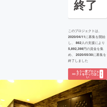
終了
このプロジェクトは、
2020/04/11
に募集を開始
し、
862
人の支援により
5,892,398
円の資金を集
め、
2020/05/30
に募集を
終了しました
もう一度プロジェ
1
クトをやってほし
1
い