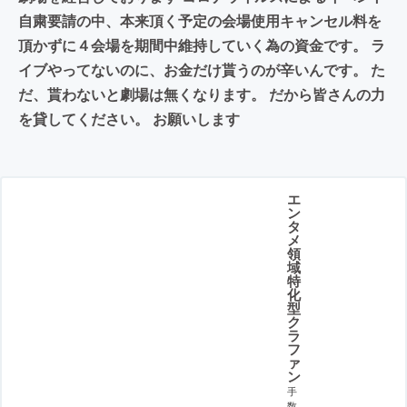
自粛要請の中、本来頂く予定の会場使用キャンセル料を
頂かずに４会場を期間中維持していく為の資金です。 ラ
イブやってないのに、お金だけ貰うのが辛いんです。 た
だ、貰わないと劇場は無くなります。 だから皆さんの力
を貸してください。 お願いします
エ
ン
タ
メ
領
域
特
化
型
ク
ラ
フ
ァ
ン
手
数