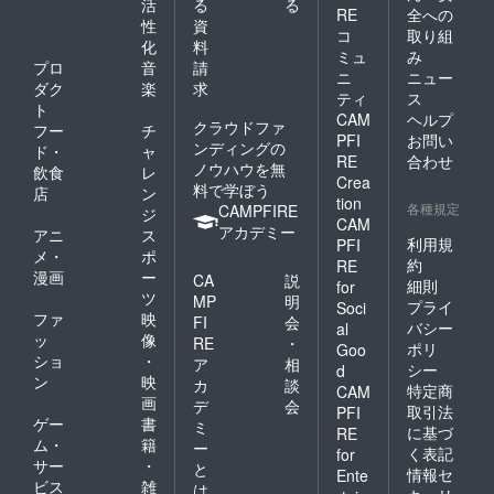
活
る
る
RE
全への
性
資
コ
取り組
化
料
ミュ
み
プロ
音
請
ニ
ニュー
ダク
楽
求
ティ
ス
ト
CAM
ヘルプ
クラウドファ
フー
チ
PFI
お問い
ンディングの
ド・
ャ
RE
合わせ
ノウハウを無
飲食
レ
Crea
料で学ぼう
店
ン
tion
各種規定
CAMPFIRE
ジ
CAM
アカデミー
アニ
ス
利用規
PFI
メ・
ポ
約
RE
漫画
ー
CA
説
細則
for
ツ
MP
明
プライ
Soci
ファ
映
FI
会
バシー
al
ッ
像
RE
・
ポリ
Goo
ショ
・
ア
相
シー
d
ン
映
カ
談
特定商
CAM
画
デ
会
取引法
PFI
ゲー
書
ミ
に基づ
RE
ム・
籍
ー
く表記
for
サー
・
と
情報セ
Ente
ビス
雑
は