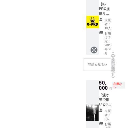
出して
【K-
出囃子
も出さ
PRO提
と、
なくて
供リ
オープ
も大丈
ター
ニング
夫で
支援
ン】
やエン
す。
者：
『K-
ディン
（実施
10人
PROス
グ、 開
日は６
お届
ペシャ
場中閉
月から
け予
ルライ
演後の
定：
要相
ブ1日ス
2020
SEを決
談）
年06
タッフ
められ
こ
月
体験』
ます。
の
リ
コロナ
（実施
タ
ー
収束後
日は６
ン
詳細を見る
を
のライ
月から
選
択
ブを一
要相
す
る
日ス
談）
50,
タッフ
在庫な
として
000
し
円
裏方体
「漫才
験でき
等で用
ます。
いる38
本番は
マイク
会場内
支援
のネッ
で見る
者：
ク部分
かス
2人
やスタ
タッフ
お届
ンド部
業務を
け予