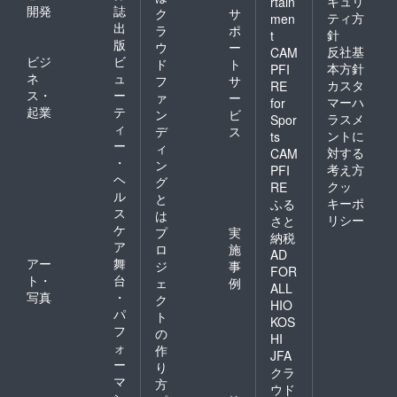
キュリ
rtain
開発
誌
ク
サ
ティ方
men
出
ラ
ポ
針
t
版
ウ
ー
反社基
CAM
ビジ
ビ
ド
ト
本方針
PFI
ネ
ュ
フ
サ
カスタ
RE
ス・
ー
ァ
ー
マーハ
for
起業
テ
ン
ビ
ラスメ
Spor
ィ
デ
ス
ントに
ts
ー
ィ
対する
CAM
・
ン
考え方
PFI
ヘ
グ
クッ
RE
ル
と
キーポ
ふる
ス
は
リシー
さと
ケ
プ
実
納税
ア
ロ
施
AD
アー
舞
ジ
事
FOR
ト・
台
ェ
例
ALL
写真
・
ク
HIO
パ
ト
KOS
フ
の
HI
ォ
作
JFA
ー
り
クラ
マ
方
ウド