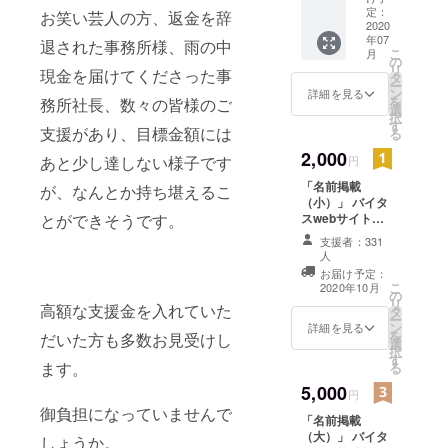
応援配
定：
1 舞台
お笑い芸人の方、返金を辞
信トー
2020
上体験
年07
クライ
退された事務所様、雨の中
となっ
こ
月
ブ ～バ
の
ており
リ
現金を届けてくださった事
ティオ
タ
ます。
ー
ス・V-1
ン
※こちら
詳細を見る
を
務所社長、数々の皆様のご
の思い
選
の動画
択
出語ろ
す
は ・
支援があり、目標金額には
る
う～ (限
500円の
定公開
2,000
ご支援
あと少し達しない様子です
円
のアド
を頂い
「名前掲載
レスを
が、なんとか持ち堪えるこ
た方 ・
（小）」 バイタ
お伝え
他の金
とができそうです。
スwebサイト特
しま
額のご
設ページに、
す。返
支援を
支援者：331
「ご支援ありが
信先の
頂いた
人
とうございまし
アドレ
方、既
お届け予定：
た。」ページを
スを必
にご支
こ
2020年10月
の
つくり、 一年間
ずご記
援頂い
リ
高額な支援金を入れていた
タ
お名前を掲載さ
入下さ
ている
ー
ン
詳細を見る
せていただきま
い。）
方、全
を
だいた方も多数お見受けし
選
す。 ※名前の掲
員 への
択
す
載は自由です。
ます。
リター
る
お名前以外の掲
ンと
5,000
載もできます。
円
なって
備考欄にご記入
御負担になっていませんで
おりま
「名前掲載
下さい。
す。
（大）」 バイタ
しょうか。