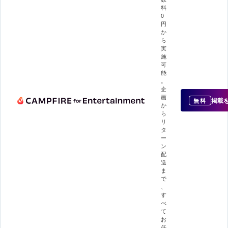
料
0
円
か
ら
実
施
可
能
。
企
画
掲載
無料
か
ら
リ
タ
ー
ン
配
送
ま
で
、
す
べ
て
お
任