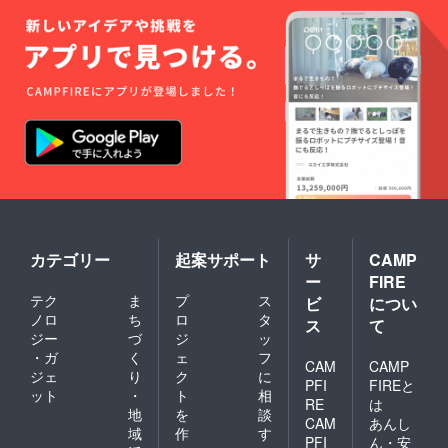
カテゴリー
起案サポート
サ
CAMP
ー
FIRE
テク
ま
プ
ス
ビ
につい
ノロ
ち
ロ
タ
ス
て
ジー
づ
ジ
ッ
・ガ
く
ェ
フ
CAM
CAMP
ジェ
り
ク
に
PFI
FIREと
ット
・
ト
相
RE
は
地
を
談
CAM
あんし
域
作
す
PFI
ん・安