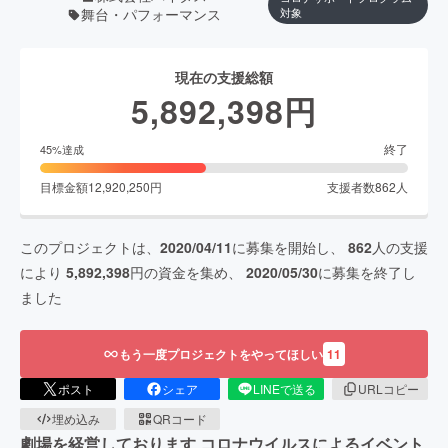
舞台・パフォーマンス
対象
現在の支援総額
5,892,398
円
終了
45
%達成
目標金額
12,920,250
円
支援者数
862
人
このプロジェクトは、
2020/04/11
に募集を開始し、
862
人の支援
により
5,892,398
円の資金を集め、
2020/05/30
に募集を終了し
ました
もう一度プロジェクトをやってほしい
11
ポスト
シェア
LINEで送る
URLコピー
埋め込み
QRコード
劇場を経営しております コロナウイルスによるイベント