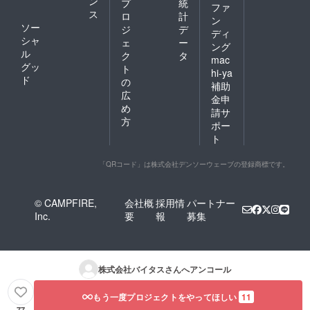
ン
プ
統
ファ
ス
ロ
計
ン
ソー
ジ
デ
ディ
シャ
ェ
ー
ング
ル
ク
タ
mac
グッ
ト
hi-ya
ド
の
補助
広
金申
め
請サ
方
ポー
ト
「QRコード」は株式会社デンソーウェーブの登録商標です。
© CAMPFIRE,
会社概
採用情
パートナー
Inc.
要
報
募集
株式会社バイタス
さんへアンコール
もう一度プロジェクトをやってほしい
11
77