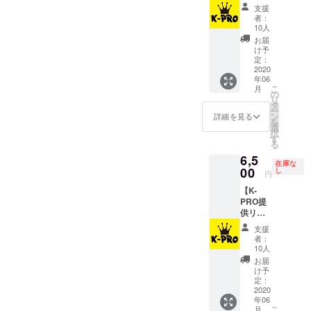
ター
ゼンし
(送付先
より看
支援
ン】
ても良
のご住
板効果
者：
『(こっ
し、 イ
所を必
10人
は絶大
そりあ
ンタ
ずご記
です。
お届
なたの)
ビュー
入下さ
け予
開催
ブレナ
をして
定：
い。）
される
イ』 コ
2020
記事に
全ての
年06
ロナ収
しても
イベン
こ
月
束後の
良し、
の
トの数
リ
平日の
楽しく
タ
万枚に
ー
いずれ
お笑い
ン
詳細を見る
及ぶフ
を
かの公
トーク
選
ライ
択
演で、
するも
す
ヤーに
る
メン
良しで
名前が
6,5
バーと
す。
入って
在庫な
企画を
00
（実施
し
配布さ
円
決めら
日は６
れ、
【K-
れる。
月から
また幅
PRO提
スケ
要相
広い対
供リ
ジュー
談。）
象の
ター
ル状況
ネット
支援
ン】 『
によっ
者：
やSNS
(こっそ
てブッ
10人
の告知
りあな
キング
お届
に記載
たの)バ
できな
け予
され広
ティオ
いこと
定：
まりま
スネタ
2020
もある
す。
年06
祭り』
のでK-
こ
月