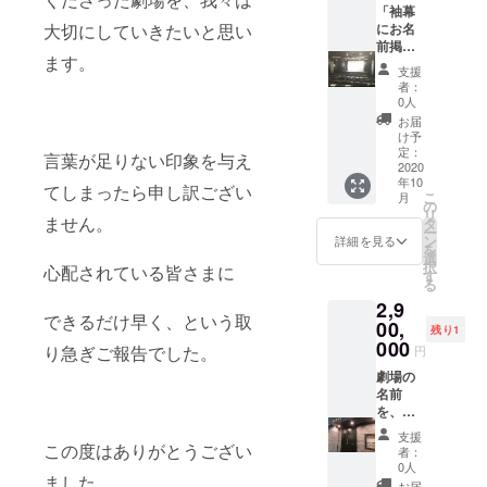
「袖幕
不適切と判断さ
大切にしていきたいと思い
にお名
れた場合は変更
前掲
をお願いする事
ます。
示」 ・
がございます。
支援
期間一
・一回開催とな
者：
年間 。
ります。 ・お誕
0人
・バ
生日のプレゼン
お届
ティオ
トやプロポーズ
け予
ス、V-1
定：
のサプライズ
言葉が足りない印象を与え
からお
2020
に。 ・K-PRO様
年10
選びい
てしまったら申し訳ござい
ご協力の元に、
こ
月
ただけ
の
バティオス、V-1
リ
ます。
ません。
タ
で開催のK-PRO
ー
・文面
ン
主催ライブにて
詳細を見る
を
の指定
選
実施を行いま
択
心配されている皆さまに
できま
す
す。 ・日程が重
る
す。備
なった場合など
2,9
考欄に
相談させて頂く
できるだけ早く、という取
ご記入
00,
事がございま
残り1
くださ
000
す。
り急ぎご報告でした。
円
い。
（公序
劇場の
良俗に
名前
反する
を、あ
場合や
なたの
支援
不適切
好きな
この度はありがとうござい
者：
と判断
名前
0人
ました。
された
に！
お届