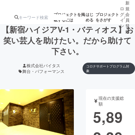
新
ロ
規
グ
会
プロジェクトを掲
はじ
プロジェクト
/
載するには
める
をさがす
イ
員
ン
登
【新宿ハイジアV-1・バティオス】お
録
笑い芸人を助けたい。だから助けて
下さい。
人気のプロ
注目のリ
注目の新着プロ
募集終了が近いプ
もうすぐ公開
ジェクト
ターン
ジェクト
ロジェクト
されます
株式会社バイタス
コロナサポートプログラム対
舞台・パフォーマンス
象
アート・写真
音楽
テクノロジー・ガジェット
ゲーム・サ
現在の支援総
額
5,89
映像・映画
書籍・雑誌
ビジネス・起業
チャレンジ