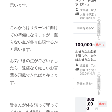
示（大）」 期
思います。
間 一年間 。
支援者：65人
会場の選択がで
お届け予定：
きます。 文面
こ
2020年10月
の
のご指定を備考
リ
タ
欄にご記入くだ
ー
これからはリターンに向け
ン
さい。 公序良
詳細を見る
を
選
俗に反する場合
択
ての準備になりますが、至
す
や不適切と判断
る
された場合は変
らない点が多々出現するか
100,000
更をお願いする
円
残り13
事がございま
と思います。
お好きなお名前
す。
を冠した、また
はお好きな文言
お気づきの点がございまし
をタイトルに入
支援者：7人
たら、遠慮なく厳しいお言
れたライブの開
お届け予定：
催！ 「ネーミン
こ
2020年10月
葉を頂戴できればと存じま
の
グライツライブ
リ
タ
の開催」 ・オリ
ー
す。
ン
ジナルの冠ライ
詳細を見る
を
選
ブが開催されま
択
す
す。 ・支援時、
る
必ず備考欄にご
300
希望のお名前を
,00
ご記入くださ
皆さんが体を張って守って
残り4
0
い。 ・公序良俗
円
くださった劇場を、我々は
に反する場合や