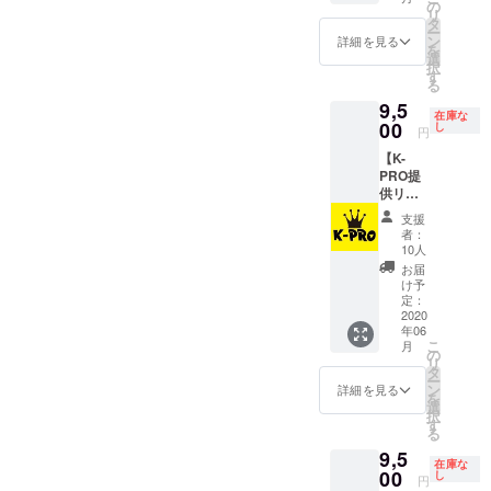
コロナ
PROと
の
リ
収束後
要相
タ
ー
のいず
談。 あ
ン
詳細を見る
を
れかの
なたが
選
択
公演
企画し
す
る
で、メ
たこと
9,5
ンバー
は世に
在庫な
と企画
00
出して
し
円
を決め
も出さ
【K-
られ
なくて
PRO提
る。 ス
も大丈
供リ
ケ
夫で
ター
ジュー
す。
支援
ン】
ル状況
（実施
者：
『K-
によっ
日は６
10人
PROラ
てブッ
月から
お届
イブの
キング
要相
け予
出囃子
できな
定：
談）
を決め
2020
いこと
年06
よう』
もある
こ
月
コロナ
のでK-
の
リ
収束後
PROと
タ
ー
のいず
要相
ン
詳細を見る
を
れかの
談。 あ
選
択
公演
なたが
す
る
で、 決
企画し
9,5
まって
たこと
在庫な
いる出
00
は世に
し
円
演者の