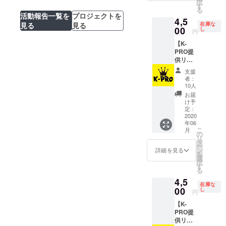
択
大賞」
良俗に
す
る
受賞作
反する
活動報告一覧を
プロジェクトを
4,5
家の藤
場合や
在庫な
見る
見る
崎翔先
00
不適切
し
円
生よ
と判断
【K-
り、 同
された
PRO提
書10冊
場合は
供リ
をサイ
変更を
ター
ンと
お願い
支援
ン】
メッ
する事
者：
『K-
セージ
がござ
10人
PRO児
入りで
いま
お届
島代表
ご提供
す。）
け予
と
頂きま
定：
※テレビ
ZOOM
2020
した。
をはじ
年06
お笑い
本体価
めとす
こ
月
談義』
格にバ
の
る各メ
リ
30分、
イタス
タ
ディア
ー
児島代
設定の
ン
で多数
詳細を見る
を
表と
支援金
選
放送さ
択
ZOOM
500円を
す
れる国
る
でお笑
追加さ
内有数
4,5
い談義
せて頂
のお笑
在庫な
できま
00
きリ
し
い劇場
円
す。 児
ターン
です。
【K-
島代表
とさせ
歌舞
PRO提
に推し
て頂き
伎町の
供リ
をプレ
ます。
立地に