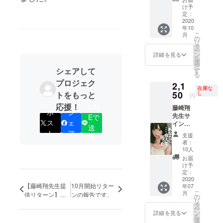
場合は
「劇場
け予
変更を
のネー
定：
お願い
ミング
2020
年10
する事
ライ
こ
月
がござ
ツ」 ・
の
リ
いま
期間、
タ
ー
す。）
半年
ン
詳細を見る
を
間。 ・
選
択
会場は
シェアして
す
る
V-1で
プロジェク
2,1
す。 ・
在庫な
文面を
50
トをもっと
し
円
ご指定
応援！
LIN
藤崎翔
頂けま
ポ
シ
先生サ
す。備
Eで
ス
ェ
イン＆
考欄に
送
メッ
ご記入
ト
ア
支援
る
セージ
くださ
者：
入り著
い。
10人
書『あ
企業名
お届
なたに
や店舗
け予
会えて
名、商
定：
困っ
2020
品名な
【藤崎翔先生提
10月開始リター
年07
た』
どもご
こ
月
供リターン】を
ンの報告です。
「第34
指定頂
の
リ
回横溝
追加いたしまし
けま
タ
ー
正史ミ
す。
た。
ン
詳細を見る
を
ステリ
（公序
選