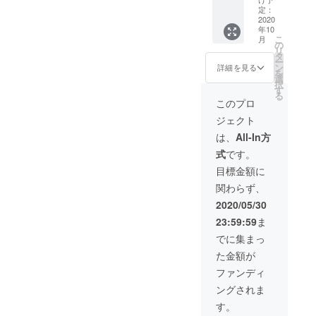
分に
続ける
定：
ネーム
2020
かを選
年10
掲示」
べま
こ
月
・期
す。
の
リ
間、一
（実
タ
ー
年間。
施日は
ン
詳細を見る
を
・バ
６月か
選
択
ティオ
ら要相
す
る
スかV-1
談）
このプロ
からお
ジェクト
選び頂
けま
は、
All-In方
す。 ・
式
です。
文面の
指定で
目標金額に
きま
関わらず、
す。備
考欄に
2020/05/30
ご記入
23:59:59
ま
下さ
い。
でに集まっ
（公序
た金額が
良俗に
反する
ファンディ
場合や
ングされま
不適切
と判断
す。
された