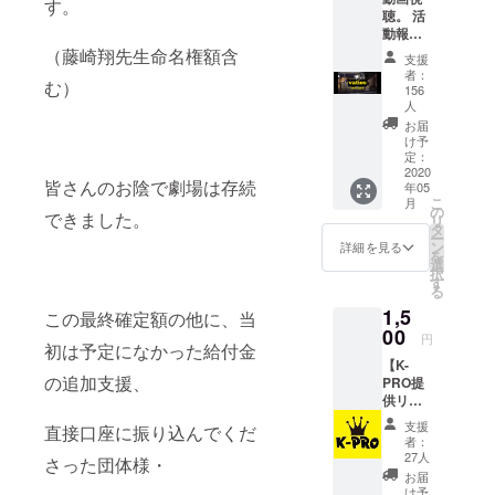
す。
聴。 活
動報告
にお進
（藤崎翔先生命名権額含
支援
み頂
者：
む）
き、 支
156
援者限
人
定閲覧
お届
可能
け予
ページ
定：
2020
にござ
皆さんのお陰で劇場は存続
年05
います
こ
月
URLか
の
できました。
リ
らご覧
タ
ー
下さ
ン
詳細を見る
を
い。 不
選
択
慣れな
す
る
作りで
1,5
この最終確定額の他に、当
すが動
00
画をお
円
初は予定になかった給付金
贈りさ
【K-
せて頂
の追加支援、
PRO提
きま
供リ
す。 内
ター
容は ・
支援
直接口座に振り込んでくだ
ン】 K-
バティ
者：
PRO配
オス
27人
さった団体様・
信・バ
楽屋紹
お届
イタス
介 ・V-
け予