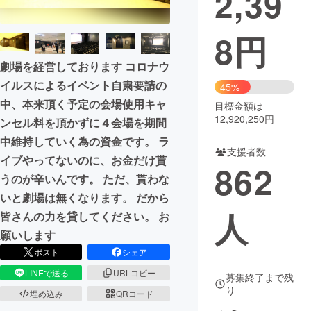
2,39
まちづくり・地域活性化
8
円
劇場を経営しております コロナウ
CAMPFIRE for Social Good
CAMPFIRE Creation
イルスによるイベント自粛要請の
45%
CAMPFIREふるさと納税
machi-ya
コミュニティ
中、本来頂く予定の会場使用キャ
目標金額は
12,920,250円
ンセル料を頂かずに４会場を期間
中維持していく為の資金です。 ラ
支援者数
イブやってないのに、お金だけ貰
862
うのが辛いんです。 ただ、貰わな
いと劇場は無くなります。 だから
人
皆さんの力を貸してください。 お
願いします
ポスト
シェア
LINEで送る
URLコピー
募集終了まで残
り
埋め込み
QRコード