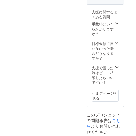
場合は
変更を
支援に関するよ
お願い
くある質問
する事
がござ
手数料はいく
いま
らかかります
す。）
か？
・テレ
ビをは
目標金額に届
じめと
かなかった場
する各
合どうなりま
メディ
すか？
アで多
数放送
支援で困った
される
時はどこに相
国内有
談したらいい
数のお
ですか？
笑い劇
場で
ヘルプページを
す。 ・
見る
漫才の
演目中
に常に
このプロジェクト
目に入
の問題報告は
こち
る最高
の掲示
ら
よりお問い合わ
箇所で
せください
す。