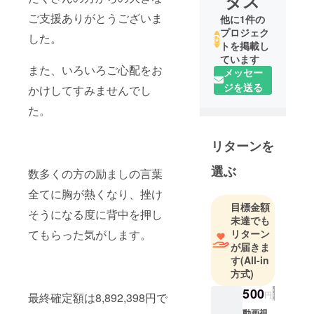
タス
ご支援ありがとうございま
他に1件の
プロジェク
した。
トを掲載し
ています
また、いろいろご心配をお
メッセー
ジを送る
かけしてすみませんでし
た。
リターンを
選ぶ
数多くの方の励ましの言葉
全てに胸が熱くなり、挫け
目標金額
そうになる度に背中を押し
未達でも
てもらった気がします。
リターン
が届きま
す
(All-in
方式)
500
円
最終確定額は8,892,398円で
動画視