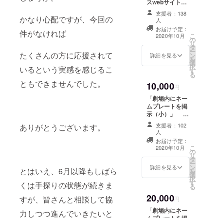
スwebサイト特
設ページに、
支援者：138
「ご支援ありが
かなり心配ですが、今回の
人
とうございまし
お届け予定：
件がなければ
た。」ページを
こ
2020年10月
の
つくり、 一年間
リ
タ
お名前を掲載さ
ー
たくさんの方に応援されて
ン
詳細を見る
せていただきま
を
選
す。 ※名前の掲
択
いるという実感を感じるこ
す
載は自由です。
る
お名前以外の掲
ともできませんでした。
10,000
円
載もできます。
備考欄にご記入
「劇場内にネー
下さい。
ムプレートを掲
示（小）」 期
間 一年間 。
支援者：102
ありがとうございます。
会場の選択がで
人
きます。 文面
お届け予定：
のご指定を備考
こ
2020年10月
の
欄にご記入くだ
リ
タ
さい。 公序良
ー
ン
詳細を見る
俗に反する場合
とはいえ、6月以降もしばら
を
選
や不適切と判断
択
す
くは手探りの状態が続きま
された場合は変
る
更をお願いする
20,000
すが、皆さんと相談して協
円
事がございま
す。
「劇場内にネー
力しつつ進んでいきたいと
ムプレートを掲