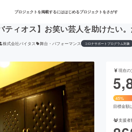
プロジェクトを掲載するには
はじめる
プロジェクトをさがす
・バティオス】お笑い芸人を助けたい
株式会社バイタス
舞台・パフォーマンス
コロナサポートプログラム対象
注目のリターン
注目の新着プロジェクト
募集終了が近いプロジェクト
も
現在の
音楽
舞台・パフォーマンス
5,
ゲーム・サービス開発
フード・飲食店
45%
書籍・雑誌出版
アニメ・漫画
目標金額は1
支援者
チャレンジ
ビューティー・ヘルスケ