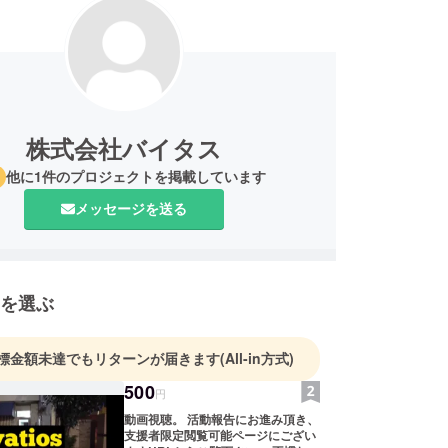
株式会社バイタス
他に1件のプロジェクトを掲載しています
メッセージを送る
を選ぶ
標金額未達でもリターンが届きます
(All-in方式)
500
円
動画視聴。 活動報告にお進み頂き、
支援者限定閲覧可能ページにござい