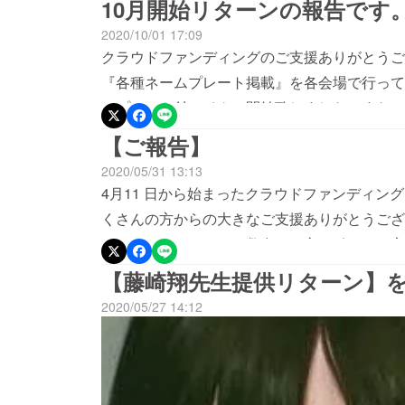
10月開始リターンの報告です
2020/10/01 17:09
クラウドファンディングのご支援ありがとうご
『各種ネームプレート掲載』を各会場で行って
ムプレート付マイク 開始致しました。また、
特設ページを作成しました。こちらも1年間掲載
【ご報告】
http://vitus.main.jp/ また報告させ
2020/05/31 13:13
願いいたします。
4月11 日から始まったクラウドファンディン
くさんの方からの大きなご支援ありがとうござ
てすみませんでした。数多くの方の励ましの言
背中を押してもらった気がします。最終確定額は8
【藤崎翔先生提供リターン】
含む）皆さんのお陰で劇場は存続できました。
2020/05/27 14:12
た給付金の追加支援、直接口座に振り込んでく
退された事務所様、雨の中現金を届けてくださ
り、目標金額にはあと少し達しない様子ですが
高額な支援金を入れていただいた方も多数お見