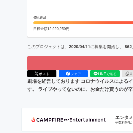
45
%達成
目標金額
12,920,250
円
このプロジェクトは、
2020/04/11
に募集を開始し、
862
ポスト
シェア
LINEで送る
U
劇場を経営しております コロナウイルスによる
す。 ライブやってないのに、お金だけ貰うのが辛
エンタメ
手数料0円