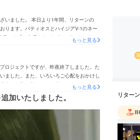
。
ざいました。 本日より1年間、リターンの
おります。バティオスとハイジアV-1のネー
HPにも『ご支援ありがとうございました』
もっと見る
します どうぞご覧ください 。
ていただきます。皆様のおかげです。今後ともよろしくお
グプロジェクトですが、昨夜終了しました。た
いました。また、いろいろご心配をおかけし
葉全てに胸が熱くなり、挫けそうになる度に
もっと見る
,892,398円です。（藤崎翔先生命名権額
リターン
を追加いたしました。
この最終確定額の他に、当初は予定になかっ
ださった団体様・お笑い芸人の方、返金を辞
目
った事務所社長、数々の皆様のご支援があ
、なんとか持ち堪えることができそうです。
受けします。御負担になっていませんでしょ