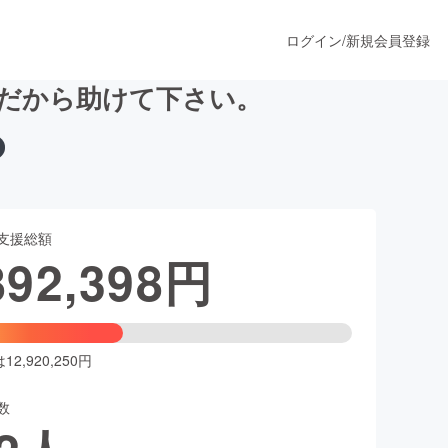
ログイン
/
新規会員登録
。だから助けて下さい。
うすぐ公開されます
支援総額
プロダクト
892,398
円
ファッション
スポーツ
2,920,250円
数
ア
ソーシャルグッド