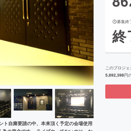
86
募集終
CAMPFIRE for Social Good
CAMPFIRE Creation
終
CAMPFIREふるさと納税
machi-ya
コミュニティ
このプロジェ
5,892,398
円
ベント自粛要請の中、本来頂く予定の会場使用