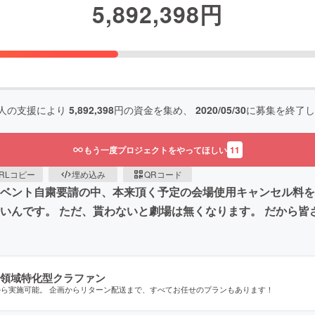
5,892,398
円
人の支援により
5,892,398
円の資金を集め、
2020/05/30
に募集を終了し
もう一度プロジェクトをやってほしい
11
RLコピー
埋め込み
QRコード
イベント自粛要請の中、本来頂く予定の会場使用キャンセル料
いんです。 ただ、貰わないと劇場は無くなります。 だから皆
領域特化型クラファン
から実施可能。 企画からリターン配送まで、すべてお任せのプランもあります！