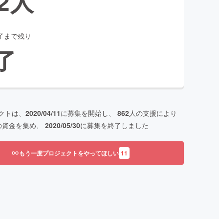
2
人
了まで残り
了
クトは、
2020/04/11
に募集を開始し、
862
人の支援により
の資金を集め、
2020/05/30
に募集を終了しました
もう一度プロジェクトをやってほしい
11