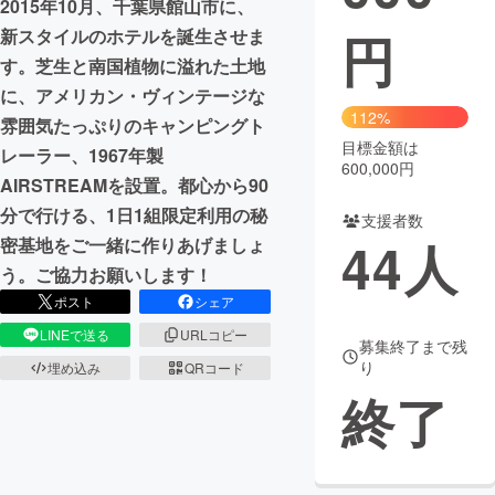
2015年10月、千葉県館山市に、
円
新スタイルのホテルを誕生させま
まちづくり・地域活性化
す。芝生と南国植物に溢れた土地
に、アメリカン・ヴィンテージな
CAMPFIRE for Social Good
CAMPFIRE Creation
112%
雰囲気たっぷりのキャンピングト
CAMPFIREふるさと納税
machi-ya
コミュニティ
目標金額は
レーラー、1967年製
600,000円
AIRSTREAMを設置。都心から90
分で行ける、1日1組限定利用の秘
支援者数
44
人
密基地をご一緒に作りあげましょ
う。ご協力お願いします！
ポスト
シェア
LINEで送る
URLコピー
募集終了まで残
り
埋め込み
QRコード
終了