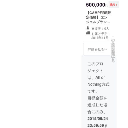
【AIRSTREAM
500,000
加入 ○あなたの
円
残り1
した！ お礼のランチは
ネームプレート
名前入りナン
小】
【CAMPFIRE限
バープレー
BBQ！ この日に終わったの
定価格】 エン
ト 【大プ
が200株、そして翌日、大雨
ジェルプラン（2
レート】US自動
名10泊宿泊＋シ
車用サイズ ○現
支援者：0人
の中で400株を植え付けと堆
ンボルツリー命
地宿泊権
お届け予定：
名権 他） ○Web
【２名５泊宿泊
こ
肥を完了しました。 鬱陶し
2015年11月
の
にあなたのお名
権】 ○エアスト
リ
タ
前を記載しま
リームグッ
い雨が続いていますが、植
ー
ン
す。 ○ロゴ入り
詳細を見る
ズ 【1/64
を
選
えたばかりの芝生にとって
ポケットスク
AIRSTREAMミ
択
す
リュードライ
ニカー】
る
は恵みの雨。 2ヶ月経つ
バー 10個
このプロ
【AIRSTREAM
○Facebook秘密
ネームプレート
と、芝が地面を覆う予定で
ジェクト
のグループへの
大】
加入 ○あなたの
は、All-or-
す。 クラウドファンディン
名前入りナン
Nothing方式
グ・チャレンジも後半で
バープレー
ト 【大プ
です。
す。 多数のご支援をありが
レート】US自動
目標金額を
車用サイズ ○現
とうございます。 この芝生
地宿泊権
達成した場
【２名10泊宿泊
とエアストリームに似合う
合にのみ、
権】 ○エアスト
ヤシノキを植えたいので
リームグッ
2015/09/24
ズ 【1/64
23:59:59
ま
す！ 引き続きご支援をよろ
AIRSTREAMミ