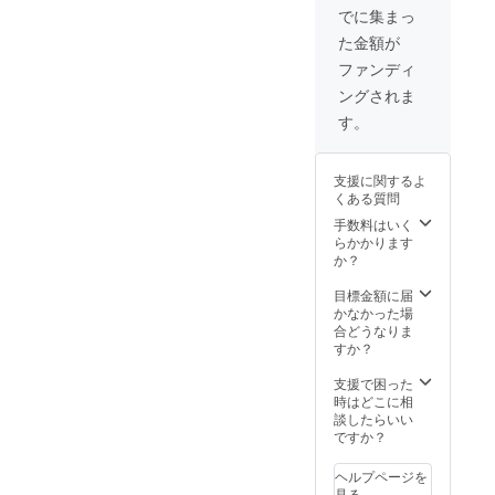
ニカー】
でに集まっ
しくお願いします。
【AIRSTREAM
た金額が
ネームプレート
http://camp-
大】
ファンディ
fire.jp/projects/view/2594
【AIRSTREAM
ングされま
ネームプレート
小】 ○シンボル
す。
ツリー命名権
支援に関するよ
くある質問
手数料はいく
らかかります
か？
目標金額に届
かなかった場
合どうなりま
すか？
支援で困った
時はどこに相
談したらいい
ですか？
ヘルプページを
見る