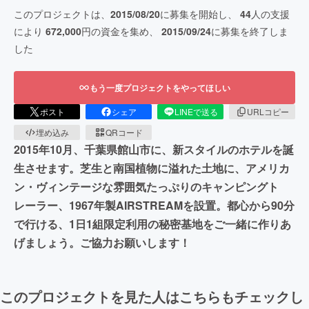
このプロジェクトは、
2015/08/20
に募集を開始し、
44
人の支援
により
672,000
円の資金を集め、
2015/09/24
に募集を終了しま
した
もう一度プロジェクトをやってほしい
ポスト
シェア
LINEで送る
URLコピー
埋め込み
QRコード
2015年10月、千葉県館山市に、新スタイルのホテルを誕
生させます。芝生と南国植物に溢れた土地に、アメリカ
ン・ヴィンテージな雰囲気たっぷりのキャンピングト
レーラー、1967年製AIRSTREAMを設置。都心から90分
で行ける、1日1組限定利用の秘密基地をご一緒に作りあ
げましょう。ご協力お願いします！
このプロジェクトを見た人はこちらもチェックし