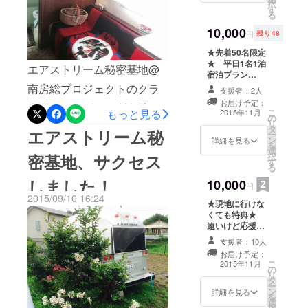
などを揃えています。 Web
択
してみました。 試しに買っ
す
宅
る
サイトもオープンしました
た３灯でライトアップして
「MINATO
10,000
円
残り48
ので、ぜひご覧ください。
BARRACKS
みました。 予想以上によい
★先着50名限定
http://www.stellarplant.com
」をオープ
★ 平日1名1泊
です！辺りは街灯もありま
エアストリーム秘密基地@
宿泊プラン
ンし直営大
また、Facebookページでは
○Webにあなた
せんので、陽が落ちれば
南房総プロジェクトのクラ
家となる。
支援者：2人
最新情報のお知らせもして
のお名前を記載
お届け予定：
真っ暗。暗闇に、まさに浮
2019年ゲス
ウドファンディングも残す
します。 ○ロゴ
もっと見る
こ
2015年11月
います。
の
入りポケットス
トハウス
リ
かんでいるように見えま
ところ8日間となりました。
タ
クリュードライ
エアストリーム秘
ー
https://www.facebook.com/st
「tu.ne.Host
ン
バー 1個
詳細を見る
す。 エアストリームを照ら
この期間中、芝生を植えた
を
el（ツネホス
選
○Facebook秘密
ellarplant/ みなさまのご支
密基地、サクセス
択
す
のグループへの
している電灯は、ヤシの木
り、 ウッドデッキを作った
テル）」を
る
援、重ねてお礼申し上げま
加入 ○現地宿泊
しました！
開業。その
用なので、少し光量が強す
10,000
り（まだ途中）、 バーベ
権 【平日１
円
す。 ありがとうございまし
名１泊宿泊権】
取り組みは
2015/09/10 16:24
ぎますね。葉丈5mのヤシの
キュー用のピットを作った
★現地に行けな
官民連携の
た。 みなさまと現地でお会
くても特典★
木ならバッチリでしょう！
り、 エアストリーム車内の
遠いけど応援プ
「リノベー
いできることを楽しみにし
ラン ○Webにあ
やっぱりこの場所には、ラ
ガスストーブを外して、エ
ションまち
支援者：10人
なたのお名前を
ています。
お届け予定：
づくり」に
記載します。 ○
イトアップが必要です。本
アコンの取り付けをした
こ
2015年11月
の
ロゴ入りポケッ
発展中。
リ
日、夜、２４時ちょうどま
り、 まだメンテナンス中な
タ
トスクリュード
ー
座右の銘
ン
ライバー 1個
詳細を見る
を
で、ご支援を受付ていま
がら、ちょいとスタイリン
は、「タイ
選
○Facebook秘密
択