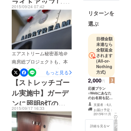
ライトアップして
リーム貸別荘」３月より正
ンの傍らで
2015/09/24 07:42
式にオープンいたしまし
不動産投資
みました
リターンを
を開始する
た。
が管理会社
選ぶ
http://www.stellarplant.com
まかせの
パトロンのみなさまからの
「顔の見え
目標金額
ない関係」
支援により、葉尺５メート
未達なら
に疑問を感
ルのヤシの木も植えること
全額返金
エアストリーム秘密基地＠
じ、直営大
されます
ができました。 宿泊してい
家になるこ
(All-or-
南房総プロジェクトも、本
ただけるのは、1967年製の
Nothing
とを志す。
日がクラウドファンディン
もっと見る
方式)
二地域居住
エアストリームです。 当時
グ受付最終日となりまし
を経て南房
2,000
【ストレッチゴー
円
のオリジナルコンディショ
た。 あっという間の１ヶ月
総・館山に
応援プラン
ンをそのままに、ゆったり
ル実施中】ガーデ
家族と移
○Webにあなた
強でした。みなさんのご支
のお名前を記載
とした時間を過ごしていた
住。
ンに照明8灯の追
援に、メッセージに励まさ
します。 ○ロゴ
支援者：6人
2017年に築
だけます。 雰囲気を壊さな
入りポケットス
2015/09/17 16:33
お届け予定：
れて準備を進めてきました
38年の元官
加を目指します！
クリュードライ
こ
2015年11月
いようにしつつ、エアコ
の
バー 1個
舎を1棟リノ
が、この連休中には、敷地
リ
タ
ン、全自動トイレ、冷蔵庫
ー
ベーション
ン
詳細を見る
内ライトアップのテストを
を
選
した共同住