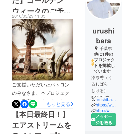
ウィークのご予約
2016/03/29 11:05
受付中です
urushi
bara
千葉県
他に1件の
プロジェク
トを掲載し
ています
漆原秀（う
るしばら・
ご支援いただいたパトロン
しげる）
のみなさま、本プロジェク
1970年生ま
urushibarracks
トを見守ってくださったみ
もっと見る
れ、マイク
https://www.tateyamayamorisha.com/
なさま、たいへんお待たせ
ロデベロッ
http://www.minatobarracks.com/
【本日最終日！】
メッセー
パー兼 大
しました！ 「１日１組限定
ジを送る
エアストリームを
家。
のヴィンテージ・エアスト
サラリーマ