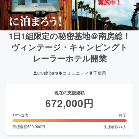
1日1組限定の秘密基地＠南房総！
ヴィンテージ・キャンピングト
レーラーホテル開業
urushibara
コミュニティ
千葉県
現在の支援総額
672,000
円
終了
112
%達成
目標金額
600,000
円
支援者数
44
人