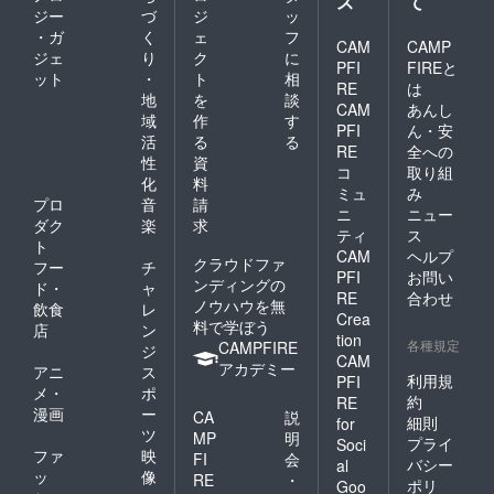
ス
て
ジー
づ
ジ
ッ
・ガ
く
ェ
フ
CAM
CAMP
ジェ
り
ク
に
PFI
FIREと
ット
・
ト
相
RE
は
地
を
談
CAM
あんし
域
作
す
PFI
ん・安
活
る
る
RE
全への
性
資
コ
取り組
化
料
ミュ
み
プロ
音
請
ニ
ニュー
ダク
楽
求
ティ
ス
ト
CAM
ヘルプ
クラウドファ
フー
チ
PFI
お問い
ンディングの
ド・
ャ
RE
合わせ
ノウハウを無
飲食
レ
Crea
料で学ぼう
店
ン
tion
各種規定
CAMPFIRE
ジ
CAM
アカデミー
アニ
ス
利用規
PFI
メ・
ポ
約
RE
漫画
ー
CA
説
細則
for
ツ
MP
明
プライ
Soci
ファ
映
FI
会
バシー
al
ッ
像
RE
・
ポリ
Goo