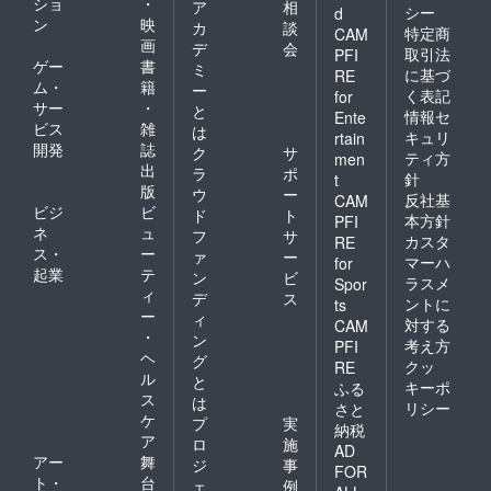
ショ
・
ア
相
シー
d
ン
映
カ
談
特定商
CAM
画
デ
会
取引法
PFI
ゲー
書
ミ
に基づ
RE
ム・
籍
ー
く表記
for
サー
・
と
情報セ
Ente
ビス
雑
は
キュリ
rtain
開発
誌
ク
サ
ティ方
men
出
ラ
ポ
針
t
版
ウ
ー
反社基
CAM
ビジ
ビ
ド
ト
本方針
PFI
ネ
ュ
フ
サ
カスタ
RE
ス・
ー
ァ
ー
マーハ
for
起業
テ
ン
ビ
ラスメ
Spor
ィ
デ
ス
ントに
ts
ー
ィ
対する
CAM
・
ン
考え方
PFI
ヘ
グ
クッ
RE
ル
と
キーポ
ふる
ス
は
リシー
さと
ケ
プ
実
納税
ア
ロ
施
AD
アー
舞
ジ
事
FOR
ト・
台
ェ
例