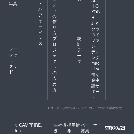
ALL
写真
・
ク
HIO
パ
ト
KOS
フ
の
HI
ォ
作
JFA
ー
り
クラ
マ
方
ウド
ン
プ
統
ファ
ス
ロ
計
ン
ソー
ジ
デ
ディ
シャ
ェ
ー
ング
ル
ク
タ
mac
グッ
ト
hi-ya
ド
の
補助
広
金申
め
請サ
方
ポー
ト
「QRコード」は株式会社デンソーウェーブの登録商標です。
© CAMPFIRE,
会社概
採用情
パートナー
Inc.
要
報
募集