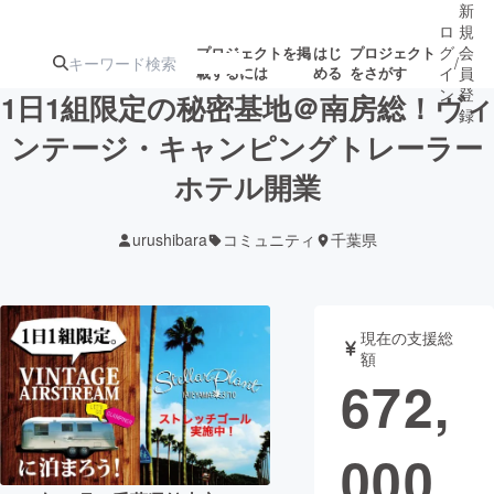
新
ロ
規
グ
会
プロジェクトを掲
はじ
プロジェクト
/
載するには
める
をさがす
イ
員
ン
登
1日1組限定の秘密基地＠南房総！ヴィ
録
ンテージ・キャンピングトレーラー
ホテル開業
人気のプロ
注目のリ
注目の新着プロ
募集終了が近いプ
もうすぐ公開
ジェクト
ターン
ジェクト
ロジェクト
されます
urushibara
コミュニティ
千葉県
アート・写真
音楽
現在の支援総
テクノロジー・ガジェット
ゲーム・サ
額
672,
映像・映画
書籍・雑誌
000
ビジネス・起業
チャレンジ