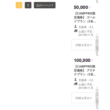
る
子の木の葉擦れの音、月、
のグループへの
だけますと幸いです。 遠方
ターで見かけるマット型や
1
2
次のページ
50,000
加入 ○あなたの
円
は既にありますが、ここに
でお越しいただけない方に
名前入りプレー
ロール型のものではなく
【CAMPFIRE限
ト 【ドッ
ガーデン照明があれば、よ
定価格】 ゴール
ついても、メリットのある
て、小さな苗を植えていき
グタグ】認識票
ドプラン（2名2
サイズ ○現地宿
り貸切空間のムードが高ま
コースもご用意しましたの
泊宿泊 他）
ます。 その苗の数、600
泊権 【２
支援者：2人
○Webにあなた
るはず！ 当初目標はクリア
名１泊宿泊権】
で、一度ご覧いただけます
お届け予定：
株。 雑草を取って、約50cm
のお名前を記載
こ
2015年11月
の
します。 ○ロゴ
し、サクセスしております
と幸いです！ http://camp-
リ
ごと間隔を取って、5cm程
タ
入りポケットス
ー
ン
が、ついては、施設のさら
クリュードライ
詳細を見る
fire.jp/projects/view/2594
の穴を掘って1苗ずつ植えて
を
選
バー 1個
択
なる充実を目指してスト
す
○Facebook秘密
いきます。 1株1分として
る
のグループへの
レッチゴール実施中です。
100,000
も、600分=10時間の作業で
加入 ○あなたの
円
名前入りナン
目標額80万円の達成で、外
【CAMPFIRE限
す。 植え付け直前になっ
バープレー
定価格】 プラチ
灯8個を追加施工します。
ト 【中プ
て、その事に気づき、
ナプラン（2名5
レート】USバイ
泊宿泊 他）
宿泊付きの特典は1万円から
ク用サイズ ○現
支援者：0人
Facebookペー
○Webにあなた
地宿泊権
お届け予定：
です。 ぜひとも、ご支援ご
のお名前を記載
ジ https://www.facebook.com
こ
【２名２泊宿泊
2015年11月
の
します。 ○ロゴ
リ
権】 ○エアスト
検討の程、よろしくお願い
タ
入りポケットス
/stellarplant でサポーター募
ー
リームグッ
ン
クリュードライ
詳細を見る
を
します！ http://camp-
ズ 【1/64
集をしたところ、Yさんファ
選
バー 1個
択
AIRSTREAMミ
す
○Facebook秘密
fire.jp/projects/view/2594
る
ニカー】
ミリーが駆け付けてくれま
のグループへの