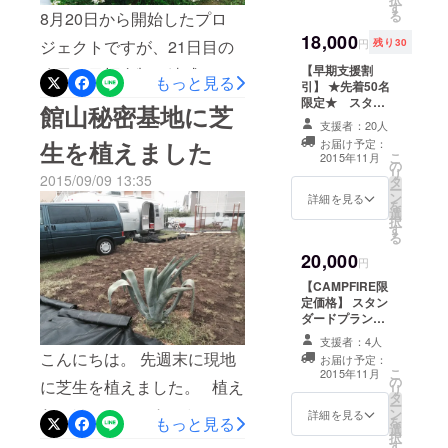
す
のグループへの
す。宿泊付きコースでは、
マツは自分
グしてみたり、、 と、作業
る
8月20日から開始したプロ
加入 ○あなたの
で持て」。
18,000
名前入りプレー
先行割引特典がありますの
を進めています。 毎晩、作
ジェクトですが、21日目の
円
残り30
ト 【ドッグ
で、来年の夏やシルバー
業を終えて、現地でお酒を
【早期支援割
昨日、目標金額を達成しま
タグ】認識票サ
もっと見る
引】 ★先着50名
イズ ○エアスト
ウィークを見越して、是非
飲みながら佇み、妄想を膨
した！ ご支援いただいた皆
限定★ スタン
リームグッ
館山秘密基地に芝
ダードプラン（2
ズ 【1/64
この機会にご利用くださ
らませる事が日課なのです
支援者：20人
様、シェアしてくださった
名1泊宿泊 他）
AIRSTREAMミ
お届け予定：
生を植えました
○Webにあなた
ニカー】
い！http://camp-
が、まだ足りないものがあ
皆様、本当にありがとうご
こ
2015年11月
の
のお名前を記載
リ
2015/09/09 13:35
fire.jp/projects/view/2594
タ
る事に気付きました。
します。 ○ロゴ
ざいます。 オープン時に
ー
ン
入りポケットス
詳細を見る
を
◼️Stellar Plant Facebookペー
(credit: Roman Krükel ）
「大きな椰子の木」でお迎
選
クリュードライ
択
す
バー 1個
ジ
る
ガーデン照明です。 椰子の
えできそうです。 さっそく
○Facebook秘密
20,000
のグループへの
円
https://www.facebook.com/st
木を植えること、スポット
に、園芸店に発注前提の最
加入 ○あなたの
【CAMPFIRE限
ellarplant
ライトで照らすことは、サ
名前入りプレー
終連絡を入れました。 この
定価格】 スタン
ト 【ドッ
ダードプラン（2
クセスと同時に確定しまし
後も連休明けの9月23日まで
グタグ】認識票
名1泊宿泊 他）
サイズ ○現地宿
支援者：4人
たが、ガーデン照明がある
○Webにあなた
クラウドファンディングの
こんにちは。 先週末に現地
泊権 【２
お届け予定：
のお名前を記載
こ
名１泊宿泊権】
2015年11月
事で、より空間が心地よい
プロジェクトは継続しま
の
します。 ○ロゴ
に芝生を植えました。 植え
リ
タ
入りポケットス
ー
ものになると確信しまし
す。 お得に泊まれる先行予
たのは、ティフトンという
ン
クリュードライ
詳細を見る
もっと見る
を
選
バー 1個
た。 静寂の中で虫の声、椰
約特典としてもご利用いた
択
種類の芝です。 ホームセン
す
○Facebook秘密