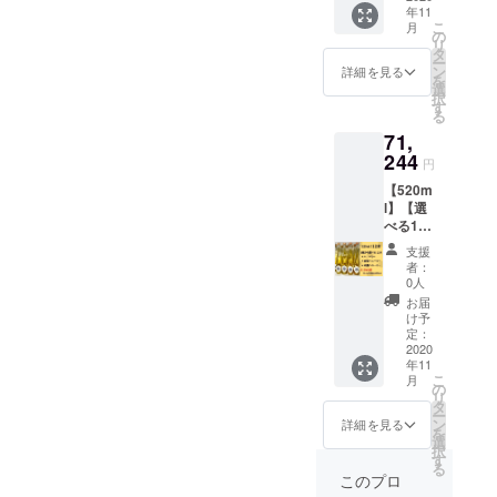
力があ
天然水
ウイス
水：天
年11
込み】
完成！
りま
酵母：
キーを
然水 酵
こ
月
【味比
贅沢に
の
す…♡*
日本酒
思わせ
母：日
リ
べ】
も金沢
タ
＊
の酵母
る大人
本酒の
ー
【15％
産の金
ン
〈Hone
詳細を見る
味わ
な香
酵母、
を
オフ】
箔を、
選
y mee
い：ラ
り。
米麹 味
択
【お
ふんだ
す
～金箔
イチや
〈Hone
わい：
る
得】
んに入
～〉 蜂
シャイ
y mee
Honey
71,
【※お手
れちゃ
蜜：北
ンマス
～米麹
meeに
数です
244
いまし
海道産
カット
円
～〉 蜂
より味
が、備
た！ *
菩提樹
のよう
蜜：北
に広が
【520m
考欄に
＊・.*・
水：天
な
海道産
りが出
l】【選
それぞ
映える
然水 酵
ジュー
菩提樹
て、米
べる12
れの個
こと間
母：日
シーな
水：天
麹の旨
本】
数の指
違いな
本酒の
香り、
支援
然水 酵
味が加
【スタ
定をお
し！！*
酵母 味
者：
白ワイ
母：日
わりま
ンダー
願い致
＊・.*・
0人
わい：
ンのよ
本酒の
す。 保
ド＋金
しま
想像以
ライチ
お届
うな透
酵母、
存方
箔＋米
す。】
上に金
け予
やシャ
き通る
米麹 味
法：涼
麹】
スタン
定：
箔の迫
インマ
味に、
わい：
しいと
【送料
2020
ダード
力が…
スカッ
ウイス
Honey
ころで
年11
込み】
菩提樹
♡
トのよ
キーを
meeに
こ
保管し
月
【味比
Honey
の
520ml
うな
思わせ
より味
リ
てくだ
べ】
mee〈3
タ
は更に
ジュー
る大人
に広が
ー
さい。
【15％
75ml〉
ン
金の量
詳細を見る
シーな
な香
りが出
を
※1，2年
オフ】
と金箔
選
の多さ
香り、
り。
て、米
択
冷暗所
【お
Honey
す
にテン
白ワイ
〈Hone
麹の旨
る
で寝か
得】
mee〈3
ション
このプロ
ンのよ
y mee
味が加
せるこ
【※お手
75ml〉
上がり