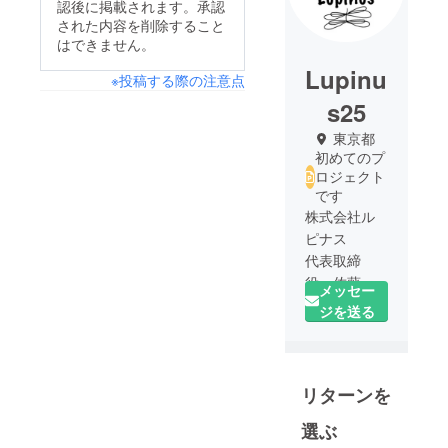
認後に掲載されます。承認
された内容を削除すること
はできません。
Lupinu
※投稿する際の注意点
s25
東京都
初めてのプ
ロジェクト
です
株式会社ル
ピナス
代表取締
役 佐藤ま
メッセー
ゆ子
ジを送る
福島県喜多
方市出身
リターンを
伝統工芸漆
器製造所4代
選ぶ
目の娘で