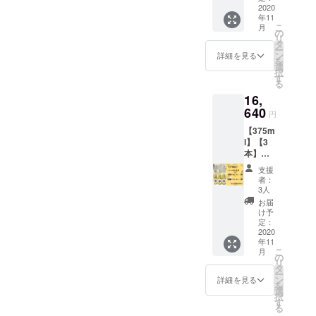
り。
る大人
mee〈5
2020
生か
す…♡*
〈Hone
な香
年11
20ml〉
し、日
＊
y mee
り。 金
こ
月
2本をお
本独自
の
〈Hone
～米麹
箔：金
リ
届け致
の美味
タ
y mee
～〉 蜂
沢産 保
ー
します*
しい蜂
ン
～金箔
詳細を見る
蜜：北
存方
を
＊。・
蜜酒が
選
～〉 蜂
海道産
法：涼
択
無着
出来上
す
蜜：北
菩提樹
しいと
る
色、無
がりま
海道産
水：天
ころで
16,
香料、
した。
菩提樹
然水 酵
保管し
酸化防
640
贅沢に
水：天
母：日
円
てくだ
止剤不
も金沢
然水 酵
本酒の
さい。
【375m
使用。
産の金
母：日
酵母、
※1，2年
l】【3
素材を
箔を、
本酒の
米麹 味
冷暗所
本】
生か
ふんだ
酵母 味
わい：
で寝か
【スタ
し、日
んに入
わい：
Honey
支援
せるこ
ンダー
本独自
れちゃ
ライチ
者：
meeに
とで濃
ド＋金
の美味
いまし
3人
やシャ
より味
厚な味
箔＋米
しい蜂
た！ *
インマ
お届
に広が
わいに
麹】
蜜酒が
＊・.*・
け予
スカッ
りが出
なりま
【送料
完成！
定：
映える
トのよ
て、米
す。
込み】
2020
贅沢に
こと間
うな
麹の旨
年11
【味比
も金沢
違いな
ジュー
味が加
こ
月
べ】 ス
産の金
の
し！！*
シーな
わりま
リ
タン
箔を、
タ
＊・.*・
香り、
す。 保
ー
ダード
ふんだ
ン
想像以
詳細を見る
白ワイ
存方
を
菩提樹
んに入
選
上に金
ンのよ
法：涼
択
Honey
れちゃ
す
箔の迫
うな透
しいと
る
mee〈3
いまし
力が…
き通る