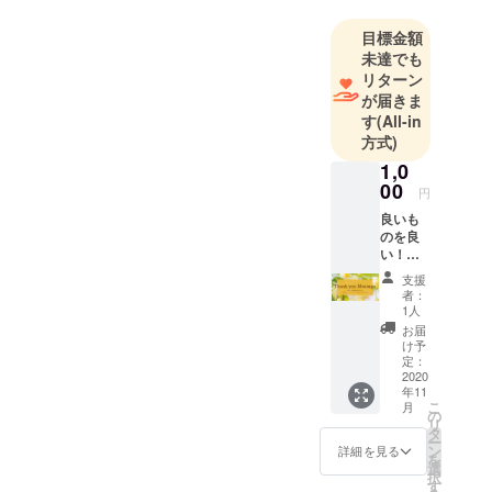
す。
美容系か
目標金額
未達でも
ら、食の大
リターン
事さを求め
が届きま
て飲食店な
す
(All-in
どを経験。
方式)
1,0
新しい技術
00
円
や製品がみ
良いも
られるのは
のを良
とても楽し
い！と
日本の
いし、便利
支援
伝統を
者：
になってい
守りつ
1人
つ、現
く♪
お届
代の新
け予
ただ、純粋
しい形
定：
なものや、
を作っ
2020
年11
ていき
職人がいな
こ
月
たい*
の
くなってし
リ
＊。・
タ
ー
まったら困
私たち
ン
詳細を見る
を
はこれ
選
る！
択
から日
す