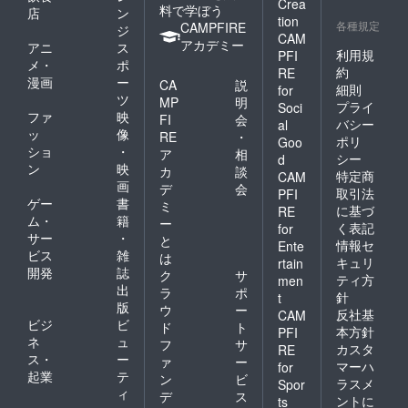
Crea
料で学ぼう
味に、
＊ 味わ
店
ン
tion
ウイス
各種規定
い：
CAMPFIRE
ジ
CAM
キーを
Honey
アカデミー
アニ
ス
思わせ
利用規
PFI
meeに
メ・
ポ
る大人
より味
約
RE
漫画
ー
な香
CA
説
に広が
細則
for
り。
ツ
りが出
MP
明
プライ
Soci
〈Hone
て、米
ファ
映
FI
会
バシー
al
y mee
麹の旨
ッ
像
RE
・
ポリ
～米麹
Goo
味が加
ショ
・
ア
相
～〉新
わりま
シー
d
ン
映
しい試
カ
談
す。 保
特定商
CAM
み！
画
存方
デ
会
取引法
PFI
ジャパ
法：涼
ゲー
書
ミ
に基づ
RE
ニーズ
しいと
ム・
籍
ー
く表記
for
ミード
ころで
サー
・
と
の奥ゆ
情報セ
保管し
Ente
ビス
雑
は
かしさ
てくだ
キュリ
rtain
開発
誌
はいか
さい。
ク
サ
ティ方
men
に…♡*
※1，2年
出
ラ
ポ
針
t
＊ 味わ
冷暗所
版
ウ
ー
反社基
CAM
い：
で寝か
ビジ
ビ
ド
ト
Honey
本方針
PFI
せるこ
ネ
ュ
フ
サ
meeに
とで濃
カスタ
RE
ス・
ー
より味
ァ
ー
厚な味
マーハ
for
に広が
起業
テ
わいに
ン
ビ
ラスメ
Spor
りが出
なりま
ィ
デ
ス
ントに
ts
て、米
す。