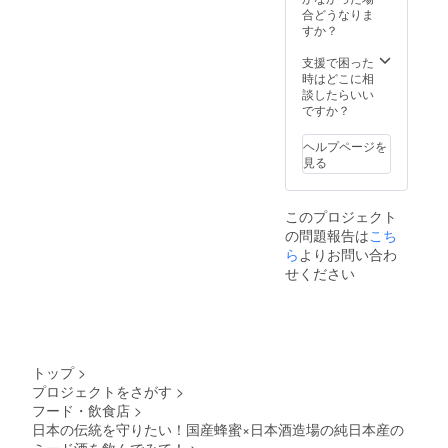
さい。
お選び
がりま
合どうなりま
味に、
※1，2年
頂きお
した。
すか？
ウイス
冷暗所
届け致
〈Hone
キーを
で寝か
しま
y
支援で困った
思わせ
せるこ
す。*
mee〉
時はどこに相
る大人
とで濃
＊。・
菩提樹
談したらいい
な香
厚な味
無着
特有の
ですか？
り。 保
わいに
色、無
お味を
存方
なりま
香料、
お楽し
法：涼
ヘルプページを
す。
酸化防
みくだ
しいと
見る
止剤不
さい。
ころで
使用。
純粋
保管し
素材を
ピュア
てくだ
このプロジェクト
生か
なスタ
さい。
の問題報告は
こち
し、日
ンダー
※1，2年
本独自
ら
よりお問い合わ
ド
冷暗所
の美味
Honey
で寝か
せください
しい蜂
mee*・
せるこ
蜜酒が
＊。 味
とで濃
出来上
わい：
厚な味
がりま
ライチ
わいに
した。
やシャ
なりま
〈Hone
インマ
す。
トップ
>
y
スカッ
プロジェクトをさがす
>
mee〉
トのよ
フード・飲食店
>
菩提樹
うな
特有の
日本の伝統を守りたい！国産蜂蜜×日本酒造場の純日本産の
ジュー
お味を
シーな
ミード酒を飲んでみて！
>