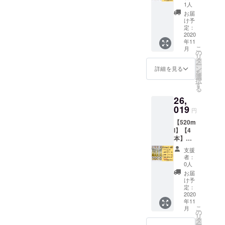
ド＋金
20ml〉
出来上
1人
天然水
ンのよ
箔＋米
の3本
がりま
酵母：
お届
うな透
麹＋お
セット
した。
け予
日本酒
き通る
好きな1
をお届
定：
〈Hone
の酵母
味に、
本】
2020
け致し
y
味わ
ウイス
年11
【送料
ます。*
mee〉
い：ラ
キーを
こ
月
込み】
＊。・
の
〈金箔
イチや
思わせ
リ
【味比
金箔
タ
Honey
シャイ
る大人
ー
べ】
Honey
ン
mee〉
詳細を見る
ンマス
な香
を
【5％オ
mee52
選
蜂蜜：
カット
り。 保
択
フ】
0mlは
す
北海道
のよう
存方
る
【お
375ml
産菩提
な
法：涼
26,
得】 ス
に比べ
樹 水：
ジュー
しいと
タン
019
て、迫
天然水
シーな
円
ころで
ダード
力が違
酵母：
香り、
保管し
【520m
菩提樹
いま
日本酒
白ワイ
てくだ
l】【4
Honey
す！ *
の酵母
ンのよ
さい。
本】
mee〈3
＊。＊
味わ
うな透
※1，2年
【スタ
75ml〉
映えに
い：ラ
き通る
支援
冷暗所
ンダー
と金箔
は
イチや
者：
味に、
で寝か
ド＋金
Honey
520ml
0人
シャイ
ウイス
せるこ
箔＋米
mee〈3
が断然
ンマス
お届
キーを
とで濃
麹＋お
75ml〉
お勧め
け予
カット
思わせ
厚な味
好きな1
と米麹
定：
です！*
のよう
る大人
わいに
本】
2020
Honey
＊。＊
な
な香
なりま
年11
【送料
mee〈3
無着
ジュー
り。 金
す。
こ
月
込み】
75ml〉
の
色、無
シーな
箔：金
リ
【味比
と、3種
タ
香料、
香り、
沢産 保
ー