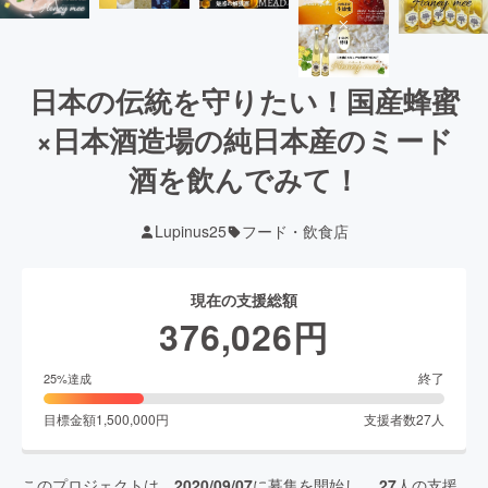
日本の伝統を守りたい！国産蜂蜜
×日本酒造場の純日本産のミード
酒を飲んでみて！
Lupinus25
フード・飲食店
現在の支援総額
376,026
円
終了
25
%達成
目標金額
1,500,000
円
支援者数
27
人
このプロジェクトは、
2020/09/07
に募集を開始し、
27
人の支援