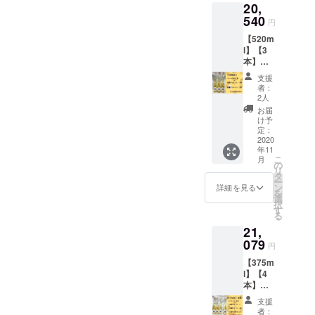
ころで
20,
75ml〉
た！ *
♡ テン
味に、
保管し
と金箔
540
＊・.*・
ション
ウイス
円
てくだ
Honey
映える
上がり
キーを
さい。
【520m
mee〈3
こと間
ますよ
思わせ
※1，2年
l】【3
75ml〉
違いな
～！*＊
る大人
冷暗所
本】
と米麹
し！！*
〈Hone
な香
で寝か
【スタ
Honey
＊・.*・
y mee
り。 金
支援
せるこ
ンダー
mee〈3
想像以
～金箔
者：
箔：金
とで濃
ド＋金
75ml〉
上に金
2人
～〉 蜂
沢産 保
厚な味
箔＋米
の3本
箔の迫
蜜：北
お届
存方
わいに
麹】
セット
力が…
け予
海道産
法：涼
なりま
【送料
をお届
定：
♡
菩提樹
しいと
す。
込み】
2020
け致し
520ml
水：天
ころで
年11
【味比
ます。*
は更に
然水 酵
保管し
こ
月
べ】 ス
＊。・
の
金の量
母：日
てくだ
リ
タン
無着
タ
の多さ
本酒の
さい。
ー
ダード
色、無
ン
にテン
詳細を見る
酵母 味
※1，2年
を
菩提樹
香料、
選
ション
わい：
冷暗所
択
Honey
酸化防
す
上がり
ライチ
で寝か
る
mee〈5
止剤不
ますよ
やシャ
せるこ
21,
20ml〉
使用。
～！*＊
インマ
とで濃
と金箔
079
素材を
〈金箔
スカッ
円
厚な味
Honey
生か
Honey
トのよ
わいに
【375m
mee〈5
し、日
mee〉
うな
なりま
l】【4
20ml〉
本独自
蜂蜜：
ジュー
す。
本】
と米麹
の美味
北海道
シーな
【スタ
Honey
しい蜂
産菩提
香り、
支援
ンダー
mee〈5
蜜酒が
樹 水：
者：
白ワイ