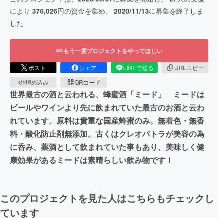
により
376,026
円の資金を集め、
2020/11/13
に募集を終了しま
した
もう一度プロジェクトをやってほしい
ポスト
シェア
LINEで送る
URLコピー
埋め込み
QRコード
世界最古の酒と云われる、蜂蜜酒「ミード」 ミードは
ビールやワインより先に飲まれていた最古のお酒と云わ
れています。原料は貴重な国産蜂蜜のみ。無着色・無香
料・酸化防止剤無添加。古くはクレオパトラが美容の為
に呑み、薬酒として飲まれていた事もあり、美味しく健
康効果があるミードは素晴らしい飲み物です！
このプロジェクトを見た人はこちらもチェックし
ています