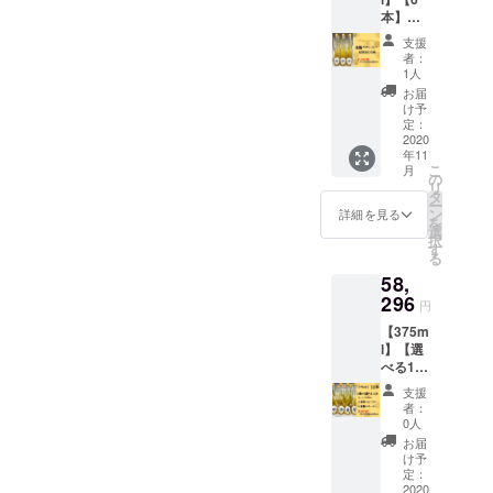
止剤不
ます。*
mee〉
い：ラ
に広が
本】
使用。
＊。・
〈金箔
イチや
りが出
【金
素材を
無着
Honey
シャイ
支援
て、米
箔】
生か
色、無
mee〉
者：
ンマス
麹の旨
【送料
し、日
香料、
1人
蜂蜜：
カット
味が加
込み】
本独自
酸化防
北海道
お届
のよう
わりま
【10％
の美味
止剤不
け予
産菩提
な
す。 保
オフ】
しい蜂
定：
使用。
樹 水：
ジュー
存方
金箔
2020
蜜酒が
素材を
天然水
シーな
法：涼
年11
Honey
完成！
生か
酵母：
香り、
しいと
こ
月
mee〈5
贅沢に
の
し、日
日本酒
白ワイ
ころで
リ
20ml〉
も金沢
タ
本独自
の酵母
ンのよ
保管し
ー
を6本お
産の金
ン
の美味
詳細を見る
味わ
うな透
てくだ
を
届けい
箔を、
選
しい蜂
い：ラ
き通る
さい。
択
たしま
ふんだ
す
蜜酒が
イチや
味に、
※1，2年
る
す*＊。
んに入
出来上
シャイ
ウイス
冷暗所
58,
*・ 無着
れちゃ
がりま
ンマス
キーを
で寝か
色、無
296
いまし
した。
カット
円
思わせ
せるこ
香料、
た！ *
〈Hone
のよう
る大人
とで濃
【375m
酸化防
＊・.*・
y
な
な香
厚な味
l】【選
止剤不
映える
mee〉
ジュー
り。
わいに
べる12
使用。
こと間
〈金箔
シーな
〈Hone
なりま
本】
素材を
違いな
Honey
香り、
支援
y mee
す。
【スタ
生か
し！！*
mee〉
者：
白ワイ
～米麹
ンダー
し、日
＊・.*・
0人
蜂蜜：
ンのよ
～〉 蜂
ド＋金
本独自
想像以
北海道
お届
うな透
蜜：北
箔＋米
の美味
上に金
け予
産菩提
き通る
海道産
麹】
しい蜂
定：
箔の迫
樹 水：
味に、
菩提樹
【送料
2020
蜜酒が