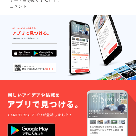
お楽し
香り、
コメント
みくだ
白ワイ
さい。
ンのよ
純粋
うな透
ピュア
き通る
なスタ
味に、
ンダー
ウイス
ド
キーを
Honey
思わせ
mee*・
る大人
＊。 味
な香
わい：
り。
ライチ
〈金箔
やシャ
Honey
インマ
mee〉
スカッ
金沢産
トのよ
の金箔
うな
を贅沢
ジュー
に使用
シーな
してい
香り、
ます。
白ワイ
味わ
ンのよ
い：ラ
うな透
イチや
き通る
シャイ
味に、
ンマス
ウイス
カット
キーを
のよう