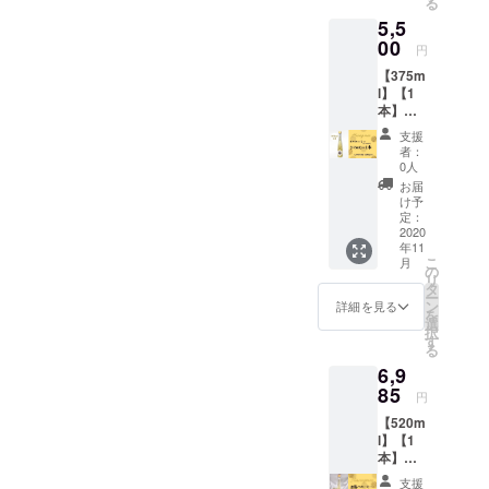
私は何がし
る
本の伝
5,5
統を守
たいのだろ
りなが
00
う？！と、
円
ら、人
繋がる皆が
【375m
と人の
l】【1
繋がり
楽しく活き
本】
を大事
活きと！日
【ハ
に繋が
支援
ニー
本の良いも
る皆が
者：
ミー
幸せに
0人
のを、日本
（ノー
過ごし
お届
の皆に知っ
マ
ていけ
け予
ル）】
るよ
定：
てもらうこ
【送料
2020
う、
と。
年11
込み】
様々な
こ
月
実家の伝統
【次回
ビジネ
の
リ
30％オ
スを考
タ
工芸はじ
ー
フクー
えてい
ン
詳細を見る
め、日本の
を
ポン1
きま
選
択
枚】 金
職人の技術
す。 是
す
る
箔
非、応
を生かし、
6,9
Honey
援お願
自然に感謝
mee〈3
85
い致し
円
75ml〉
ます。
しながら仕
【520m
1本と、
心を込
事がしたい
l】【1
CAMPF
めて、
本】
という思い
IRE限定
お礼の
【金
30％オ
メッ
で企業致し
支援