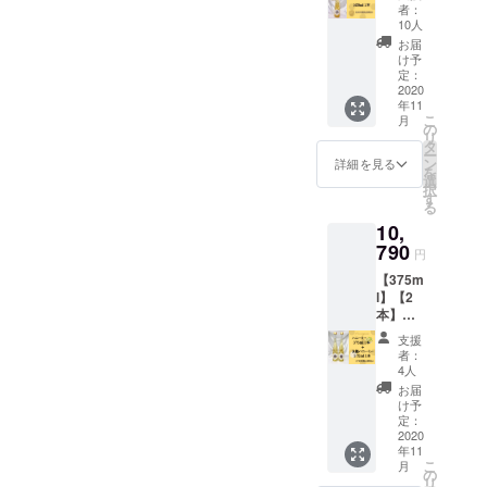
箔】
フクー
セージ
者：
【送料
ポンを1
をさせ
10人
込み】
枚お付
て頂き
お届
金箔
けし、
ます。
け予
Honey
お届け
定：
mee〈5
2020
致しま
年11
20ml〉
す*
こ
月
1本をお
＊。・
の
リ
届け致
【ハ
タ
ー
します*
ニー
ン
詳細を見る
を
＊。・
ミー1本
選
択
無着
に付き
す
る
色、無
クーポ
10,
香料、
ン1枚
酸化防
790
キャン
円
止剤不
ペー
【375m
使用。
ン】 ※
l】【2
素材を
全ての
本】
生か
商品1本
【スタ
し、日
に付
支援
ンダー
本独自
き、1枚
者：
ド＋米
の美味
リター
4人
麹】
しい蜂
ン致し
お届
【送料
蜜酒が
ます。
け予
込み】
完成！
定：
※株式会
【味比
2020
贅沢に
社ルピ
年11
べ】 ス
も金沢
ナス
こ
月
タン
産の金
の
ホーム
リ