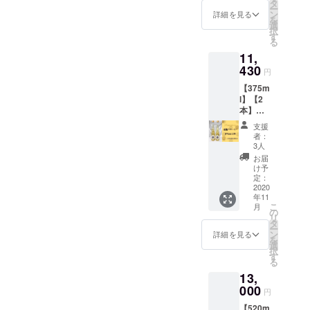
ダード
箔を、
タ
ページ
ー
菩提樹
ふんだ
ン
で使用
詳細を見る
を
Honey
んに入
選
可能。
択
meeと
れちゃ
す
※クーポ
る
米麹
いまし
ン使用
11,
Honey
た！ *
時は、
meeの2
430
＊・.*・
一配送1
円
本セッ
映える
枚とさ
【375m
ト 無着
こと間
せて頂
l】【2
色、無
違いな
きま
本】
香料、
し！！*
す。 ※
【金
酸化防
＊・.*・
チケッ
支援
箔】
止剤不
想像以
ト配布
者：
【送料
使用。
上に金
3人
は、
込み】
素材を
箔の迫
メール
お届
金箔
生か
力が…
け予
にての
Honey
し、日
定：
♡
発行に
mee〈3
2020
本独自
520ml
なる可
年11
75ml〉
の美味
は更に
能性が
こ
月
を2本お
しい蜂
の
金の量
ござい
リ
届けい
蜜酒が
タ
の多さ
ます。
ー
たしま
出来上
ン
にテン
詳細を見る
追って
を
す*＊。
がりま
選
ション
ご連絡
択
*・ 無着
した。
す
上がり
致しま
る
色、無
〈Hone
ますよ
す。
13,
香料、
y
～！*＊
酸化防
000
mee〉
〈金箔
円
止剤不
蜂蜜：
Honey
【520m
使用。