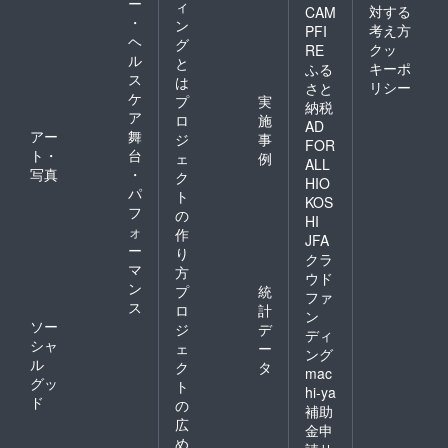
ー
ィ
対する
麹の旨
CAM
・
ン
味が加
考え方
PFI
ヘ
わりま
グ
クッ
RE
す。 保
ル
と
キーポ
ふる
存方
ス
は
リシー
さと
法：涼
ケ
プ
実
納税
しいと
ア
ロ
施
ころで
AD
アー
舞
ジ
事
保管し
FOR
ト・
台
てくだ
ェ
例
ALL
さい。
写真
・
ク
HIO
※1，2年
パ
ト
KOS
冷暗所
フ
の
で寝か
HI
ォ
作
せるこ
JFA
ー
とで濃
り
クラ
厚な味
マ
方
ウド
わいに
ン
プ
統
ファ
なりま
ス
ロ
計
す。
ン
ソー
ジ
デ
ディ
シャ
ェ
ー
ング
ル
ク
タ
mac
グッ
ト
hi-ya
ド
の
補助
広
金申
め