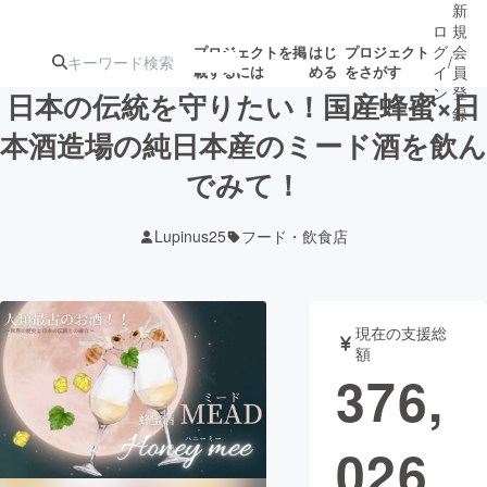
新
ロ
規
グ
会
プロジェクトを掲
はじ
プロジェクト
/
載するには
める
をさがす
イ
員
ン
登
日本の伝統を守りたい！国産蜂蜜×日
録
本酒造場の純日本産のミード酒を飲ん
でみて！
人気のプロ
注目のリ
注目の新着プロ
募集終了が近いプ
もうすぐ公開
ジェクト
ターン
ジェクト
ロジェクト
されます
Lupinus25
フード・飲食店
アート・写真
音楽
現在の支援総
テクノロジー・ガジェット
ゲーム・サ
額
376,
映像・映画
書籍・雑誌
026
ビジネス・起業
チャレンジ