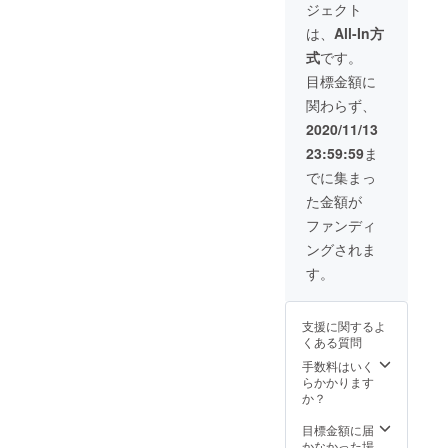
うな透
～米麹
わりま
とで濃
ジェクト
数です
と米麹
ますよ
き通る
～〉 蜂
す。 保
厚な味
が、備
Honey
～！*＊
は、
All-In方
味に、
蜜：北
存方
わいに
考欄に
mee〈3
〈Hone
ウイス
海道産
法：涼
なりま
式
です。
それぞ
75ml〉
y mee
キーを
菩提樹
しいと
す。
れの個
と、3種
～金箔
目標金額に
思わせ
水：天
ころで
数の指
からお
～〉 蜂
る大人
然水 酵
保管し
関わらず、
定をお
好きな
蜜：北
な香
母：日
てくだ
願い致
12本を
海道産
2020/11/13
り。 金
本酒の
さい。
しま
お選び
菩提樹
箔：金
酵母、
※1，2年
23:59:59
ま
す。】
頂きお
水：天
沢産 保
米麹 味
冷暗所
スタン
届け致
然水 酵
でに集まっ
存方
わい：
で寝か
ダード
しま
母：日
法：涼
Honey
せるこ
た金額が
菩提樹
す。*
本酒の
しいと
meeに
とで濃
Honey
＊。・
酵母 味
ファンディ
ころで
より味
厚な味
mee〈5
無着
わい：
保管し
に広が
わいに
ングされま
20ml〉
色、無
ライチ
てくだ
りが出
なりま
と金箔
香料、
やシャ
す。
さい。
て、米
す。
Honey
酸化防
インマ
※1，2年
麹の旨
mee〈5
止剤不
スカッ
冷暗所
味が加
20ml〉
使用。
トのよ
で寝か
わりま
支援に関するよ
と米麹
素材を
うな
せるこ
す。 保
くある質問
Honey
生か
ジュー
とで濃
存方
mee〈5
し、日
手数料はいく
シーな
厚な味
法：涼
20ml〉
本独自
らかかります
香り、
わいに
しいと
と、3種
の美味
か？
白ワイ
なりま
ころで
からお
しい蜂
ンのよ
す。
保管し
好きな
蜜酒が
目標金額に届
うな透
てくだ
12本を
出来上
かなかった場
き通る