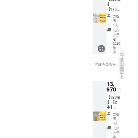
北海道
mee〉
l】
素材を
産菩提
蜂蜜：
【375m
生か
樹 水：
北海道
l】【2
し、日
天然水
産菩提
支援
本】
本独自
酵母：
樹 水：
者：
【金
の美味
日本酒
1人
天然水
箔】
しい蜂
の酵母
酵母：
お届
【送料
蜜酒が
味わ
け予
日本酒
込み】
完成！
定：
い：ラ
の酵母
【大き
2020
贅沢に
イチや
味わ
年11
さ違
も金沢
シャイ
い：ラ
こ
月
い】 金
産の金
の
ンマス
イチや
リ
箔
箔を、
タ
カット
シャイ
ー
Honey
ふんだ
ン
のよう
詳細を見る
ンマス
を
mee〈5
んに入
選
な
カット
択
20ml〉
れちゃ
す
ジュー
のよう
る
＋金箔
いまし
シーな
な
13,
Honey
た！ *
香り、
ジュー
mee〈3
970
＊・.*・
白ワイ
シーな
円
75ml〉
映える
ンのよ
香り、
【520m
の大小2
こと間
うな透
白ワイ
l】【2
本セッ
違いな
き通る
ンのよ
本】
ト 無着
し！！*
味に、
うな透
【金
色、無
＊・.*・
ウイス
き通る
支援
箔】
香料、
想像以
キーを
者：
味に、
【送料
酸化防
上に金
3人
思わせ
ウイス
込み】
止剤不
箔の迫
る大人
お届
キーを
金箔
使用。
力があ
け予
な香
思わせ
Honey
素材を
定：
りま