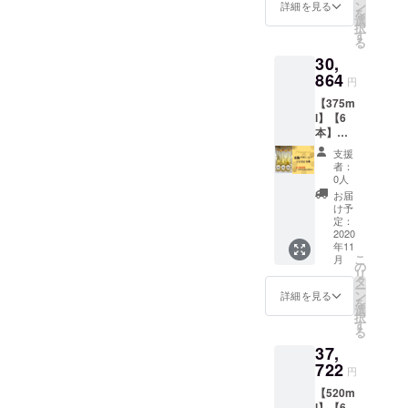
べ】
からお
ン
酸化防
詳細を見る
白ワイ
存方
を
【5％オ
好きな1
選
止剤不
ンのよ
法：涼
択
フ】
本をお
す
使用。
うな透
しいと
る
【お
選び頂
素材を
き通る
ころで
30,
得】 ス
き、4本
生か
味に、
保管し
タン
864
セット
し、日
ウイス
円
てくだ
ダード
をお届
本独自
キーを
さい。
【375m
菩提樹
け致し
の美味
思わせ
※1，2年
l】【6
Honey
ます。*
しい蜂
る大人
冷暗所
本】
mee〈5
＊。・
蜜酒が
な香
で寝か
【金
20ml〉
無着
出来上
り。
支援
せるこ
箔】
と金箔
色、無
がりま
者：
〈Hone
とで濃
【送料
Honey
香料、
0人
した。
y mee
厚な味
込み】
mee〈5
酸化防
〈Hone
お届
～米麹
わいに
【10％
20ml〉
止剤不
け予
y
～〉 蜂
なりま
オフ】
と米麹
定：
使用。
mee〉
蜜：北
す。
金箔
2020
Honey
素材を
〈金箔
海道産
年11
Honey
mee〈5
生か
Honey
菩提樹
こ
月
mee〈3
20ml〉
の
し、日
mee〉
水：天
リ
75ml〉
と、3種
タ
本独自
蜂蜜：
然水 酵
ー
を6本お
からお
ン
の美味
詳細を見る
北海道
母：日
を
届けい
好きな1
選
しい蜂
産菩提
本酒の
択
たしま
本をお
す
蜜酒が
樹 水：
酵母、
る
す*＊。
選び頂
出来上
天然水
米麹 味
37,
*・ 無着
き、4本
がりま
酵母：
わい：
色、無
722
セット
した。
日本酒
円
Honey
香料、
をお届
〈Hone
の酵母
meeに
【520m
酸化防
け致し
y
味わ
より味
l】【6