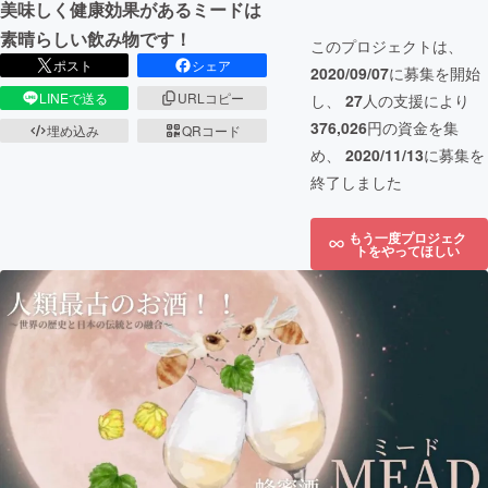
美味しく健康効果があるミードは
素晴らしい飲み物です！
このプロジェクトは、
ポスト
シェア
2020/09/07
に募集を開始
LINEで送る
URLコピー
し、
27
人の支援により
376,026
円の資金を集
埋め込み
QRコード
め、
2020/11/13
に募集を
終了しました
もう一度プロジェク
トをやってほしい