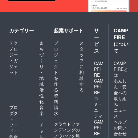
思わせ
な
る大人
ジュー
な香
シーな
り。
香り、
〈金箔
白ワイ
Honey
ンのよ
カテゴリー
起案サポート
サ
CAMP
mee〉
うな透
ー
FIRE
金沢産
き通る
テク
ま
プ
ス
の金箔
ビ
につい
味に、
を贅沢
ウイス
ノロ
ち
ロ
タ
ス
て
に使用
キーを
ジー
づ
ジ
ッ
してい
思わせ
・ガ
く
ェ
フ
ます。
CAM
CAMP
る大人
ジェ
り
ク
に
味わ
な香
PFI
FIREと
ット
・
ト
相
い：ラ
り。
RE
は
イチや
地
を
談
〈Hone
CAM
あんし
シャイ
y mee
域
作
す
PFI
ん・安
ンマス
～米麹
活
る
る
カット
RE
全への
～〉新
性
資
のよう
しい試
コ
取り組
化
料
な
み！
ミュ
み
ジュー
プロ
音
請
ジャパ
ニ
ニュー
シーな
ニーズ
ダク
楽
求
ティ
ス
香り、
ミード
ト
CAM
ヘルプ
白ワイ
の奥ゆ
クラウドファ
フー
チ
ンのよ
かしさ
PFI
お問い
ンディングの
ド・
ャ
うな透
はいか
RE
合わせ
ノウハウを無
飲食
レ
き通る
に…♡*