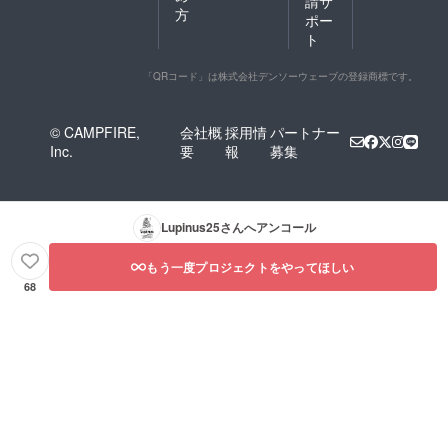
請サ
方
ポー
ト
「QRコード」は株式会社デンソーウェーブの登録商標です。
© CAMPFIRE,
会社概
採用情
パートナー
Inc.
要
報
募集
Lupinus25
さんへアンコール
もう一度プロジェクトをやってほしい
68