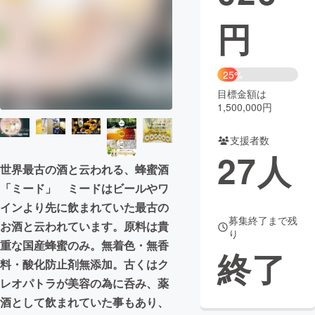
円
まちづくり・地域活性化
CAMPFIRE for Social Good
CAMPFIRE Creation
25%
CAMPFIREふるさと納税
machi-ya
コミュニティ
目標金額は
1,500,000円
支援者数
27
人
世界最古の酒と云われる、蜂蜜酒
「ミード」 ミードはビールやワ
インより先に飲まれていた最古の
募集終了まで残
お酒と云われています。原料は貴
り
重な国産蜂蜜のみ。無着色・無香
終了
料・酸化防止剤無添加。古くはク
レオパトラが美容の為に呑み、薬
酒として飲まれていた事もあり、